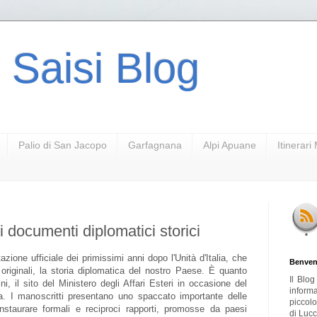
 Saisi Blog
Palio di San Jacopo
Garfagnana
Alpi Apuane
Itinerar
e i documenti diplomatici storici
ione ufficiale dei primissimi anni dopo l'Unità d'Italia, che
Benven
i originali, la storia diplomatica del nostro Paese. È quanto
Il Blo
ini, il sito del Ministero degli Affari Esteri in occasione del
inform
alia. I manoscritti presentano uno spaccato importante delle
piccol
instaurare formali e reciproci rapporti, promosse da paesi
di Lucc