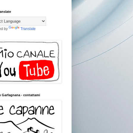
anslate
ed by
Translate
n Garfagnana - contattami