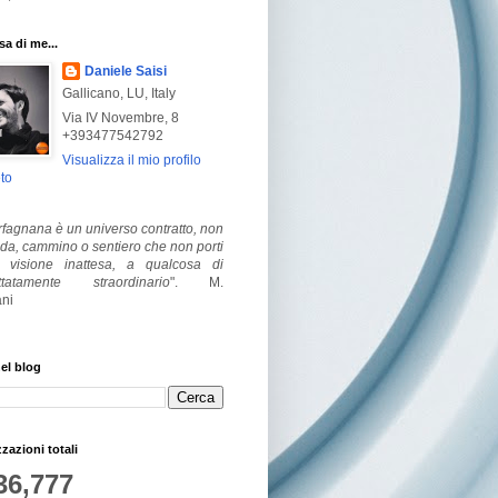
a di me...
Daniele Saisi
Gallicano, LU, Italy
Via IV Novembre, 8
+393477542792
Visualizza il mio profilo
to
fagnana è un universo contratto, non
ada, cammino o sentiero che non porti
visione inattesa, a qualcosa di
ttatamente straordinario
".
M.
ni
el blog
zzazioni totali
36,777