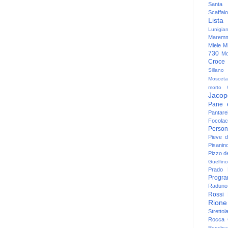
Santa
Scaffaio
Lista
Lunigia
Maremm
Miele
Mi
730
Mo
Croce
Sillano
Mosceta
morto
Jacop
Pane 
Pantare
Focolac
Person
Pieve 
Pisanin
Pizzo de
Guelfino
Prado
Progr
Raduno 
Rossi
Rione
Strettoi
Rocca G
Rondina