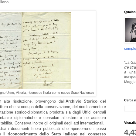
liano.
Qualcos
comple
"
La Gar
c’è str
a una 
inaspe
Maggia
o Unito, Vittoria, riconosce l’Italia come nuovo Stato Nazionale
Cerca n
n alta risoluzione, provengono dall’
Archivio Storico del
uttura che si occupa della conservazione, del riordinamento e
azione storico-diplomatica prodotta sia dagli Uffici centrali
ntanze diplomatiche e consolari all’estero e ne assicura
Visuali
tabilità. Conserva inoltre gli originali degli atti internazionali.
edici i documenti finora pubblicati che ripercorrono i passi
4,4
no il
riconoscimento dello Stato italiano nel consesso