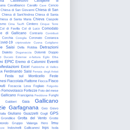
gna
Castelnuovo
Castiglione di
nana
Cavalbianco
Cavallo
Cencio
Cave
Chiesa di San
Chiesa di San Giovanni
o
Chiesa di Sant'Andrea
Chiesa di Santa
Chieva
hiesa di Santa Maria
Ciaspole
rismo
Cimitero
Cima Tauffi
Cinque Terre
Comodato
Col di Favilla
Col di Luco
e di Gallicano
Contrario
Contributi
Corchia
Coronato
Costanza
Coreglia
ovid-19
criptovalute
Cusna
Cutigliano
le Saisi
Detrazioni
Della Robbia
Dialetto
Dolomiti
Doppio
Doganaccia
o
Ducato Estense
e-fattura
Eglio
Elba
ni
EPIC
Eventi
Eremo di Calomini
ifestazioni
Excel
Fabbriche di Vallico
Ferdinando Saisi
ok
Ferrata degli Artisti
Festa sul Monticello
Feste
Fisco
nesi
Fiaccolata
Fiattone
Fiocca
uti
Focaccia Leva
Fogliaio
Folgorito
Fornovolasco
Fortezze
e
Foto del mese
 Gallicano
Francigena
Funghi
Freddone
Gallicano
Gaia
Gabberi
zie
Garfagnana
Geo
Giovo
GPS
Giuliano Guazzelli
talia
Gogli
Grotta del Vento
Grondilice
Grotte
Imu
otondo
Gruppo Valanga
Hero
Inps
Indovinelli Gallicanesi
Isola
tore