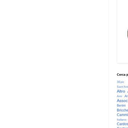
Cerca 
3Epic
Sant'An
Altro
Ar
Arni
Associ
Bertini
Bricche
Cammin
Italiano
Cardo