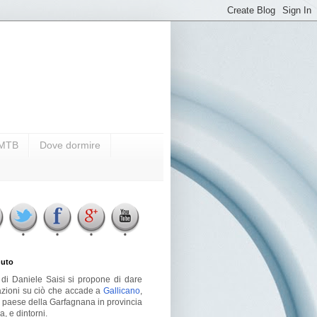
i MTB
Dove dormire
uto
g di Daniele Saisi si propone di dare
azioni su ciò che accade a
Gallicano
,
o paese della Garfagnana in provincia
a, e dintorni.