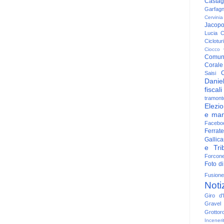
Casta
Garfag
Cervinia
Jacop
Lucia
C
Ciclotu
Ciocco
Comun
Corale
C
Saisi
Danie
fiscali
tramont
Elezio
e man
Facebo
Ferrate
Gallica
e Trib
Forcon
Foto di
Fusione
Noti
Giro d'I
Gravel
Grottor
Inceneri