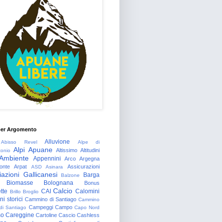
per Argomento
Alluvione
Abisso Revel
Alpe di
Alpi Apuane
Altissimo
Altitudini
tonio
Ambiente
Appennini
Arco
Argegna
onte
Arpat
Assicurazioni
ASD
Asinara
azioni Gallicanesi
Barga
Balzone
Biomasse
Bolognana
Bonus
Calcio
tte
CAI
Calomini
Brillo
Broglio
i storici
Cammino di Santiago
Cammino
Campeggi
Campo
 di Santiago
Capo Nord
so
Careggine
Cartoline
Cascio
Cashless