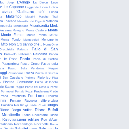
L'Aringo
Iuc
La Barca
Lago
Jeep
Le Capanne
lo
Leggende
Linea Gotica
 civica "Gallicano c'è"
Lucca
Maltempo
na
Maraini
Marche Trail
a Toscana
Matanna
Marmitte dei Giganti
Misericordia
Mod.
nestrella
Minucciano
Monte
lazzana
Monte Castore
Mologno
Monte Forato
Monte Penna
Monte
Monte Tondo
Monumento
Monteggiori
Mtb
Non tutti sanno che...
Nona
Omo
Palio di San
Orecchiella
Palestra
o
Palodina
Pallavolo
Palleroso
Panda
Pania
e le Rose
Pania di Corfino
i
Pasquigliora
Passo Croce
Passo della
cia
Pendolina
Perpoli
Passo Sella
aggi
Piazza
Petrosciana
Piazza al Serchio
di San Cassiano
Piglionico
Piglione
Pisa
Piscina Comunale
o
Pizzo d'Uccello
lle Saette
Poggio
Ponte del Diavolo
Ponte
Pozzi
Pradarena
Prade
Pontecosi
Porraie
Pro Loco
Prana
Pratofiorito
Procinto
ammi
Puntato
Raccolta differenziata
Rifugio
Palodina
Rai
Rifugio Nello Conti
Rione Bufali
Rione Borgo Antico
 Monticello
Rione Roccaforte
Rione
Ristrutturazioni edilizie
a
Roc d'Azur
allicano
Roccandagia
Rocchette
Roma
Sabatini
Salviamo le
Rovaio
io
Sagro