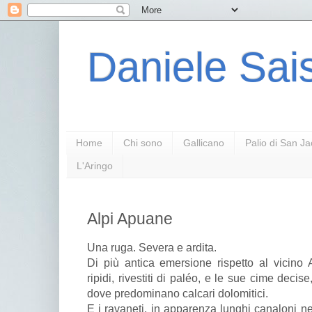
Daniele Sais
Home
Chi sono
Gallicano
Palio di San J
L'Aringo
Alpi Apuane
Una ruga. Severa e ardita.
Di più antica emersione rispetto al vicino
ripidi, rivestiti di paléo, e le sue cime deci
dove predominano calcari dolomitici.
E i ravaneti, in apparenza lunghi canaloni nevo