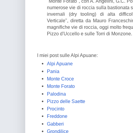
"Monte Forato", con A. Angelini, G.C. Pol
numerose vie di roccia sulla bastionata so
invernali (dry tooling) di alta diffic
Verticale", diretta da Mauro Franceschi
magnifiche vie di roccia, oggi molto freq
Pizzo d'Uccello e sulle Torri di Monzone.
I miei post sulle Alpi Apuane:
Alpi Apuane
Pania
Monte Croce
Monte Forato
Palodina
Pizzo delle Saette
Procinto
Freddone
Gabberi
Grondilice