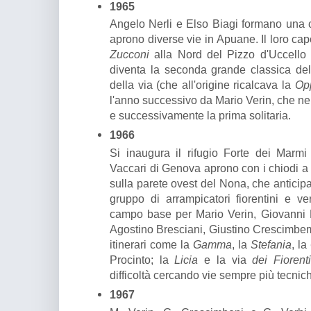
1965
Angelo Nerli e Elso Biagi formano una 
aprono diverse vie in Apuane. Il loro cap
Zucconi
alla Nord del Pizzo d'Uccello 
diventa la seconda grande classica dell
della via (che all'origine ricalcava la
Op
l'anno successivo da Mario Verin, che ne
e successivamente la prima solitaria.
1966
Si inaugura il rifugio Forte dei Marmi s
Vaccari di Genova aprono con i chiodi a p
sulla parete ovest del Nona, che anticipa
gruppo di arrampicatori fiorentini e vers
campo base per Mario Verin, Giovanni B
Agostino Bresciani, Giustino Crescimbem
itinerari come la
Gamma
, la
Stefania
, la
Procinto; la
Licia
e la via
dei Fiorent
difficoltà cercando vie sempre più tecnich
1967