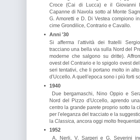
Croce (Cai di Lucca) e il Giovanni 
Capanne di Navola sotto al Monte Sagro
G. Amoretti e D. Di Vestea compiono in 
cime Grondilice, Contrario e Cavallo.
Anni '30
Si afferma l'attività dei fratelli Ser
tracciano una bella via sulla Nord del Pro
moderne che salgono su dritte). Affro
ovest del Contrario e lo spigolo ovest d
seri tentativi, che li portano molto in alt
d'Uccello. A quell'epoca sono i più forti s
1940
Due bergamaschi, Nino Oppio e Seraf
Nord del Pizzo d'Uccello, aprendo una
centro la grande parete proprio sotto la 
per l'eleganza del tracciato e la suggest
la
Classica,
ancora oggi molto frequentat
1952
A. Nerli, V. Sarperi e G. Severini ind