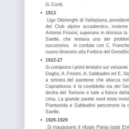
G. Conti.
1913
Ugo Ottolenghi di Vallepiana, presidente
del Club alpino accademico, insieme
Antonio Frisoni, superano in discesa la 
Saette, che restava uno dei problemi
successivo, in cordata con C. Franche
nuovo itinerario alla Forbice del Grondili
1922-27
Si compiono i primi tentativi sul versante
Daglio, A. Frisoni, A. Sabbadini ed E. S
a sinistra del paretone che attacca sul
Capradossa: è la cosiddetta via dei Gen
destra del Torrione e sale a fianco dell
cima. La grande parete nord resta inviol
Piantanida e Sabbadini percorrono la c
Saette.
1926-1929
Si inaugurano il rifugio Pania (oggi Enr