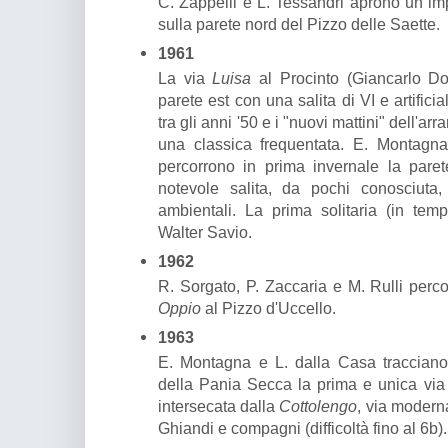
C. Zappelli e L. Tessandri aprono un imp
sulla parete nord del Pizzo delle Saette.
1961
La via
Luisa
al Procinto (Giancarlo Dol
parete est con una salita di VI e artific
tra gli anni '50 e i "nuovi mattini" dell'a
una classica frequentata. E. Montagn
percorrono in prima invernale la pare
notevole salita, da pochi conosciuta, 
ambientali. La prima solitaria (in tem
Walter Savio.
1962
R. Sorgato, P. Zaccaria e M. Rulli perco
Oppio
al Pizzo d'Uccello.
1963
E. Montagna e L. dalla Casa tracciano
della Pania Secca la prima e unica via 
intersecata dalla
Cottolengo
, via modern
Ghiandi e compagni (difficoltà fino al 6b).