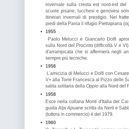
invernale sulla cresta est nord-est del
scuole pisane, lucchesi e genovesi sono
itinerari invernali di prestigio. Nel fra
piedi della Pania il rifugio Pietrapiana (o
1955
Paolo Melucci e Giancarlo Dolfi apro
sulla Nord del Procinto (difficoltà V e VI).
d'arrampicata che si affermerà negli a
sempre più tecniche.
1956
L'amicizia di Melucci e Dolfi con Cesare
V+ alla Torre Francesca al Pizzo delle Sa
salita solitaria della
Oppio
alla Nord del 
1958
Esce nella collana Monti d'Italia del Cai
guida
Alpi Apuane
scritta da Nerli e Sab
(tuttora in commercio) è del 1979.
1960