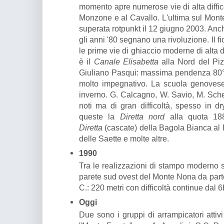
momento apre numerose vie di alta difficol
Monzone e al Cavallo. L'ultima sul Mon
superata rotpunkt il 12 giugno 2003. Anch
gli anni '80 segnano una rivoluzione. Il 
le prime vie di ghiaccio moderne di alta di
è il
Canale Elisabetta
alla Nord del Pi
Giuliano Pasqui: massima pendenza 80° e 
molto impegnativo. La scuola genoves
inverno. G. Calcagno, W. Savio, M. Sch
noti ma di gran difficoltà, spesso in dr
queste la
Diretta nord
alla quota 188
Diretta
(cascate) della Bagola Bianca al 
delle Saette e molte altre.
1990
Tra le realizzazioni di stampo moderno 
parete sud ovest del Monte Nona da parte
C.: 220 metri con difficoltà continue dal 6
Oggi
Due sono i gruppi di arrampicatori attiv