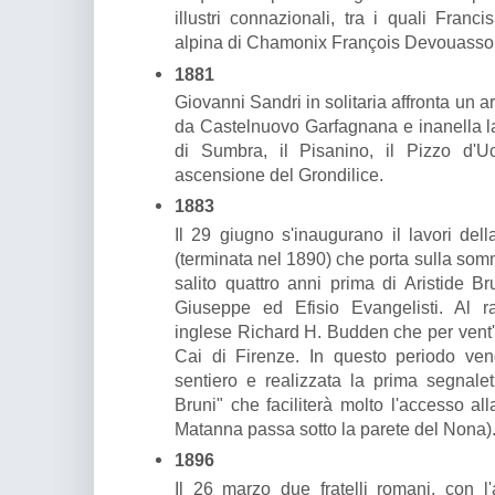
illustri connazionali, tra i quali Franc
alpina di Chamonix François Devouasso
1881
Giovanni Sandri in solitaria affronta un 
da Castelnuovo Garfagnana e inanella la
di Sumbra, il Pisanino, il Pizzo d'
ascensione del Grondilice.
1883
Il 29 giugno s'inaugurano il lavori dell
(terminata nel 1890) che porta sulla som
salito quattro anni prima di Aristide B
Giuseppe ed Efisio Evangelisti. Al ra
inglese Richard H. Budden che per vent'a
Cai di Firenze. In questo periodo vengo
sentiero e realizzata la prima segnaleti
Bruni" che faciliterà molto l'accesso al
Matanna passa sotto la parete del Nona)
1896
Il 26 marzo due fratelli romani, con l'a