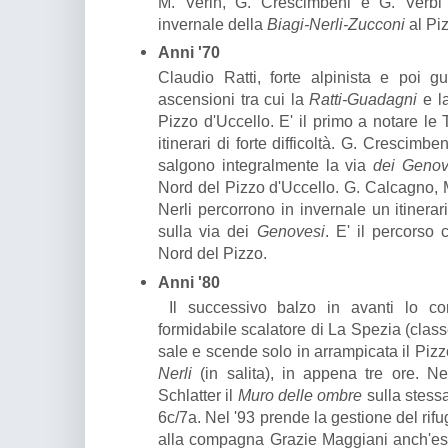
M. Verin, G. Crescimbeni e G. Verbi
invernale della
Biagi-Nerli-Zucconi
al Pi
Anni '70
Claudio Ratti, forte alpinista e poi g
ascensioni tra cui la
Ratti-Guadagni
e l
Pizzo d'Uccello. E' il primo a notare le
itinerari di forte difficoltà. G. Crescimbe
salgono integralmente la via
dei Geno
Nord del Pizzo d'Uccello. G. Calcagno, M.
Nerli percorrono in invernale un itinera
sulla via dei
Genovesi
. E' il percorso
Nord del Pizzo.
Anni '80
Il successivo balzo in avanti lo co
formidabile scalatore di La Spezia (clas
sale e scende solo in arrampicata il Pizz
Nerli
(in salita), in appena tre ore. 
Schlatter il
Muro delle ombre
sulla stessa
6c/7a. Nel '93 prende la gestione del rif
alla compagna Grazie Maggiani anch'ess