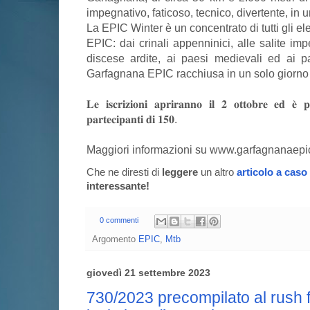
impegnativo, faticoso, tecnico, divertente, in 
La EPIC Winter è un concentrato di tutti gli e
EPIC: dai crinali appenninici, alle salite impe
discese ardite, ai paesi medievali ed ai p
Garfagnana EPIC racchiusa in un solo giorn
𝐋𝐞 𝐢𝐬𝐜𝐫𝐢𝐳𝐢𝐨𝐧𝐢 𝐚𝐩𝐫𝐢𝐫𝐚𝐧𝐧𝐨 𝐢𝐥 𝟐 𝐨𝐭𝐭𝐨𝐛𝐫𝐞 𝐞𝐝 𝐞̀
𝐩𝐚𝐫𝐭𝐞𝐜𝐢𝐩𝐚𝐧𝐭𝐢 𝐝𝐢 𝟏𝟓𝟎.
Maggiori informazioni su www.garfagnanaep
Che ne diresti di
leggere
un altro
articolo a caso
interessante!
0 commenti
Argomento
EPIC
,
Mtb
giovedì 21 settembre 2023
730/2023 precompilato al rush fi