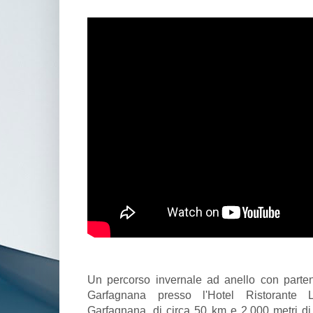
Un percorso invernale ad anello con parte
Garfagnana presso l'Hotel Ristorante
Garfagnana, di circa 50 km e 2.000 metri di 