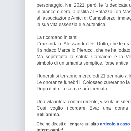
personaggio. Nel 2021, però, le fu dedicata 
in bianco e nero, allestita al Palazzo Tori M
all’associazione Amici di Campallorzo: immagi
la sua vita essenziale e autentica.
La ricordano in tanti.
L’ex sindaco Alessandro Del Dotto, che le era
Il sindaco Marcello Pierucci, che ne ha lodato 
Ma soprattutto la saluta Camaiore e la Ve
simbolo di un’umanità semplice, forse antica,
I funerali si terranno mercoledì 21 gennaio all
Le onoranze funebri Il Colosseo cureranno la
Dopo il rito, la salma sarà cremata.
Una vita intera controcorrente, vissuta in silenz
Così voglio ricordare Eva: una donn
nell’anima
.
Che ne diresti di
leggere
un altro
articolo a caso
interessante!