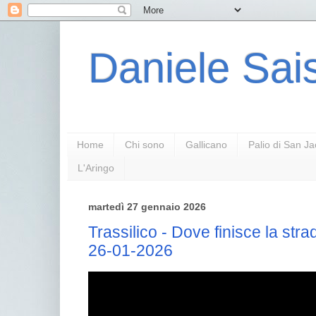
Daniele Sais
Home
Chi sono
Gallicano
Palio di San J
L'Aringo
martedì 27 gennaio 2026
Trassilico - Dove finisce la st
26-01-2026