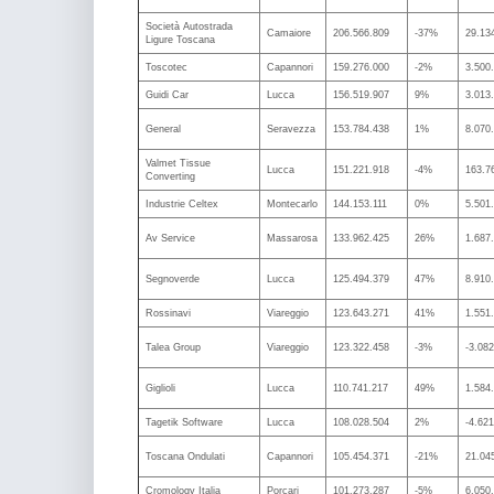
Società Autostrada
Camaiore
206.566.809
-37%
29.13
Ligure Toscana
Toscotec
Capannori
159.276.000
-2%
3.500
Guidi Car
Lucca
156.519.907
9%
3.013
General
Seravezza
153.784.438
1%
8.070
Valmet Tissue
Lucca
151.221.918
-4%
163.7
Converting
Industrie Celtex
Montecarlo
144.153.111
0%
5.501
Av Service
Massarosa
133.962.425
26%
1.687
Segnoverde
Lucca
125.494.379
47%
8.910
Rossinavi
Viareggio
123.643.271
41%
1.551
Talea Group
Viareggio
123.322.458
-3%
-3.08
Giglioli
Lucca
110.741.217
49%
1.584
Tagetik Software
Lucca
108.028.504
2%
-4.621
Toscana Ondulati
Capannori
105.454.371
-21%
21.04
Cromology Italia
Porcari
101.273.287
-5%
6.050