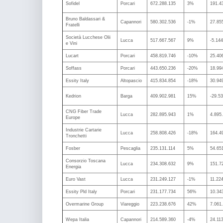
Sofidel
Porcari
672.288.135
3%
191.4
Bruno Baldassari &
Capannori
580.302.536
-1%
27.85
Fratelli
Società Lucchese Olii
Lucca
517.667.567
9%
-5.14
e Vini
Lucart
Porcari
458.819.746
-10%
25.40
Soffass
Porcari
443.650.236
-20%
18.99
Essity Italy
Altopascio
415.834.854
-18%
30.94
Kedrion
Barga
409.902.981
15%
-29.5
CNG Fiber Trade
Lucca
282.895.943
1%
4.895
Europe
Industrie Cartarie
Lucca
258.808.426
-18%
164.4
Tronchetti
Fosber
Pescaglia
235.131.114
5%
54.65
Consorzio Toscana
Lucca
234.308.632
9%
151.7
Energia
Euro Vast
Lucca
231.249.127
-1%
11.22
Essity Pld Italy
Porcari
231.177.734
56%
10.34
Overmarine Group
Viareggio
223.238.676
42%
7.061
Wepa Italia
Capannori
214.589.360
-4%
24.11