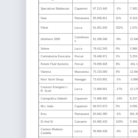
Specialcavi Baldassari
Capannori
97.213.440
-1%
7.395
Gaia
Pietrasanta
95.958.821
11%
6.319
Fibret
Lucca
91.651.630
352%
1.070
Castelnuov
Idrotherm 2000
81.289.048
-9%
12.84
o
Selene
Lucca
79.412.543
0%
2.988
Cartindustria Eurocarta
Porcari
78.448.971
1%
5.253
Rotork Fluid Systems
Porcari
76.656.928
9%
-911.
Vianova
Massarosa
75.153.000
5%
12.08
Next Yacht Group
Viareggio
73.410.801
-1%
-3.86
Consorzi Energetici I.
Lucca
71.669.601
-17%
12.17
R. Scarl
Cartografica Galeotti
Capannori
71.666.492
-14%
8.237
Mcc Italia
Capannori
66.972.873
5%
4.056
Ersu
Pietrasanta
65.642.085
-1%
601.3
Di And Gi
Camaiore
62.985.433
103%
5.399
Cartiere Modesto
Lucca
56.894.439
-4%
1.102
Cardella