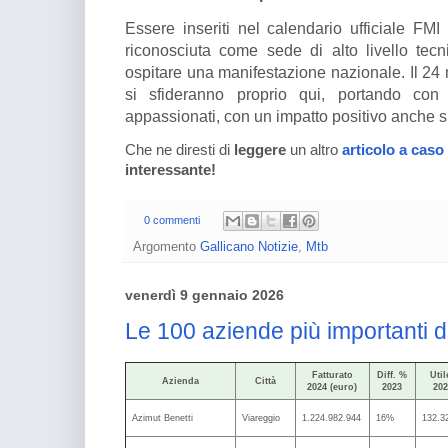
Essere inseriti nel calendario ufficiale FMI
riconosciuta come sede di alto livello tecn
ospitare una manifestazione nazionale. Il 24 m
si sfideranno proprio qui, portando co
appassionati, con un impatto positivo anche su 
Che ne diresti di
leggere
un altro
articolo a caso
interessante!
0 commenti
Argomento
Gallicano Notizie
,
Mtb
venerdì 9 gennaio 2026
Le 100 aziende più importanti d
Fatturato
Diff. %
Util
Azienda
Città
2024 (euro)
2023
202
Azimut Benetti
Viareggio
1.224.982.944
16%
132.3