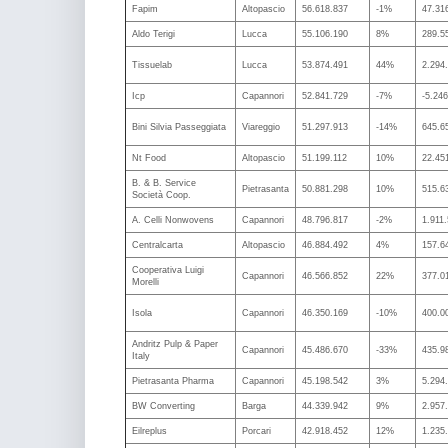
Fapim
Altopascio
56.618.837
-1%
47.31
Aldo Terigi
Lucca
55.106.190
8%
289.5
Tissuelab
Lucca
53.874.491
44%
2.294
Icp
Capannori
52.841.729
-7%
-5.24
Bini Silvia Passeggiata
Viareggio
51.297.913
-14%
645.6
Nt Food
Altopascio
51.199.112
10%
22.45
B. & B. Service
Pietrasanta
50.881.298
10%
515.6
Società Coop.
A. Celli Nonwovens
Capannori
48.796.817
-2%
1.911
Centralcarta
Altopascio
46.884.492
4%
157.6
Cooperativa Luigi
Capannori
46.566.852
22%
377.0
Morelli
Isola
Capannori
46.350.169
-10%
400.0
Andritz Pulp & Paper
Capannori
45.486.670
-33%
435.9
Italy
Pietrasanta Pharma
Capannori
45.198.542
3%
5.294
BW Converting
Barga
44.339.942
9%
2.957
Eilreplus
Porcari
42.918.452
12%
1.235