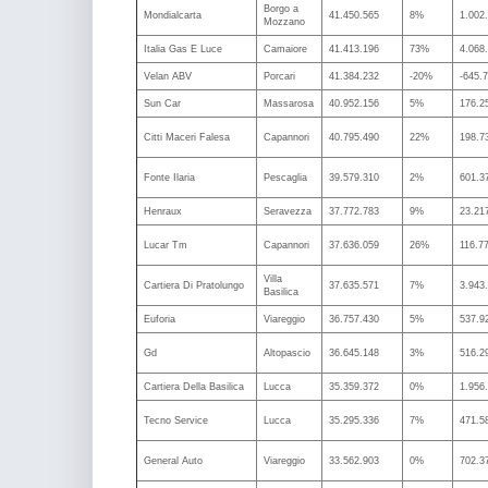
Borgo a
Mondialcarta
41.450.565
8%
1.002
Mozzano
Italia Gas E Luce
Camaiore
41.413.196
73%
4.068
Velan ABV
Porcari
41.384.232
-20%
-645.
Sun Car
Massarosa
40.952.156
5%
176.2
Citti Maceri Falesa
Capannori
40.795.490
22%
198.7
Fonte Ilaria
Pescaglia
39.579.310
2%
601.3
Henraux
Seravezza
37.772.783
9%
23.21
Lucar Tm
Capannori
37.636.059
26%
116.7
Villa
Cartiera Di Pratolungo
37.635.571
7%
3.943
Basilica
Euforia
Viareggio
36.757.430
5%
537.9
Gd
Altopascio
36.645.148
3%
516.2
Cartiera Della Basilica
Lucca
35.359.372
0%
1.956
Tecno Service
Lucca
35.295.336
7%
471.5
General Auto
Viareggio
33.562.903
0%
702.3