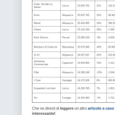
Coop. Sociale La
Lucca
25.954.701
11%
141.5
Salute
Evert
Altopascio
25.837.761
10%
69.40
Maroil
Altopascio
25.432.695
19%
390.3
Chiara
Lucca
25.132.544
28%
1.369
Pack Service
Porcari
25.085.934
-9%
4.929
Bertolucci & Coluccini
Massarosa
25.075.930
18%
83.60
In Icf
Altopascio
24.957.637
20%
523.9
Idrotirrena
Capannori
24.604.864
74%
1.312
Commerciale
Cllat
Altopascio
24.286.249
-15%
1.934
I Care
Viareggio
24.272.628
6%
683.8
Acquedotti Lucchesi
Lucca
24.206.795
7%
1.801
Sct
Coreglia
24.204.960
-3%
1.751
Che ne diresti di
leggere
un altro
articolo a caso
interessante!