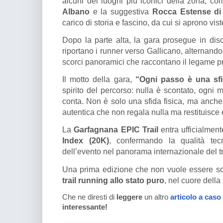
alcuni dei luoghi più iconici della zona, co
Albano
e la suggestiva
Rocca Estense di 
carico di storia e fascino, da cui si aprono vist
Dopo la parte alta, la gara prosegue in di
riportano i runner verso Gallicano, alternando t
scorci panoramici che raccontano il legame 
Il motto della gara,
“Ogni passo è una sf
spirito del percorso: nulla è scontato, ogni 
conta. Non è solo una sfida fisica, ma anche
autentica che non regala nulla ma restituisce
La
Garfagnana EPIC Trail
entra ufficialment
Index (20K)
, confermando la qualità tecn
dell’evento nel panorama internazionale del tr
Una prima edizione che non vuole essere so
trail running allo stato puro
, nel cuore dell
Che ne diresti di
leggere
un altro
articolo a caso
interessante!