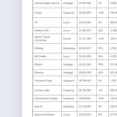
Versilia Supply Service
Viareggio
33.349.236
1%
2.590
Futura
Capannori
32.830.855
-14%
790.0
Cfl
Lucca
32.210.008
0%
396.8
Oleificio R.M.
Lucca
31.298.410
14%
-2.64
Valmet Tissue
Porcari
31.127.593
-22%
-643.
Converting
Ultrafog
Massarosa
30.535.417
67%
1.792
Del Debbio
Lucca
30.343.258
24%
4.530
Stilnavi
Viareggio
30.101.160
79%
417.6
Glamour
Viareggio
29.626.156
18%
367.4
Tissunion Europ
Altopascio
28.799.240
3%
1.067
Axchem Italia
Capannori
28.724.544
-1%
586.2
Calzaturificio Claudia
Capannori
28.279.041
-35%
-241.
Auto Si
Altopascio
27.128.993
5%
216.7
Sistema Ambiente
Lucca
25.976.872
6%
577.0