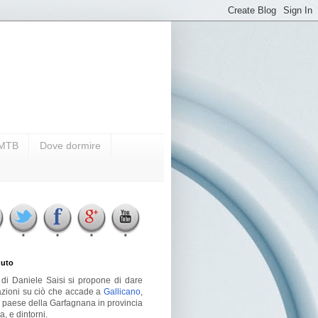
i MTB
Dove dormire
uto
g di Daniele Saisi si propone di dare
azioni su ciò che accade a
Gallicano
,
o paese della Garfagnana in provincia
a, e dintorni.