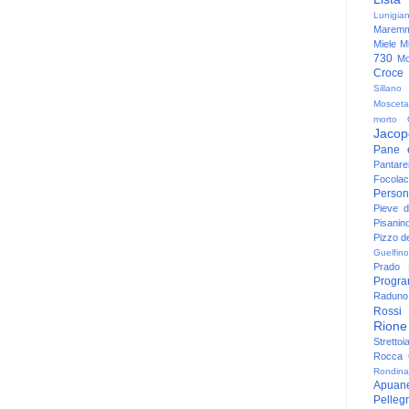
Lunigia
Maremm
Miele
Mi
730
Mo
Croce
Sillano
Mosceta
morto
Jacop
Pane 
Pantare
Focolac
Person
Pieve 
Pisanin
Pizzo de
Guelfino
Prado
Progr
Raduno 
Rossi
Rione
Strettoi
Rocca G
Rondina
Apuan
Pelleg