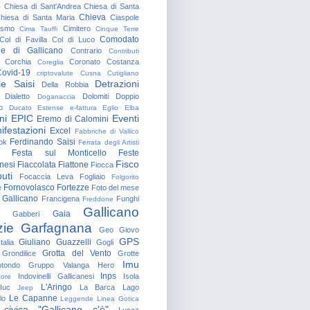
o
Chiesa di Sant'Andrea
Chiesa di Santa
Chieva
hiesa di Santa Maria
Ciaspole
rismo
Cimitero
Cima Tauffi
Cinque Terre
Comodato
Col di Favilla
Col di Luco
e di Gallicano
Contrario
Contributi
Corchia
Coronato
Costanza
Coreglia
ovid-19
criptovalute
Cusna
Cutigliano
le Saisi
Detrazioni
Della Robbia
Dialetto
Dolomiti
Doppio
Doganaccia
o
Ducato Estense
e-fattura
Eglio
Elba
ni
EPIC
Eventi
Eremo di Calomini
ifestazioni
Excel
Fabbriche di Vallico
Ferdinando Saisi
ok
Ferrata degli Artisti
Festa sul Monticello
Feste
Fisco
nesi
Fiaccolata
Fiattone
Fiocca
uti
Focaccia Leva
Fogliaio
Folgorito
Fornovolasco
Fortezze
e
Foto del mese
 Gallicano
Francigena
Funghi
Freddone
Gallicano
Gaia
Gabberi
zie
Garfagnana
Geo
Giovo
GPS
Giuliano Guazzelli
talia
Gogli
Grotta del Vento
Grondilice
Grotte
Imu
otondo
Gruppo Valanga
Hero
Inps
Indovinelli Gallicanesi
Isola
tore
L'Aringo
Iuc
La Barca
Lago
Jeep
Le Capanne
lo
Leggende
Linea Gotica
 civica "Gallicano c'è"
Lucca