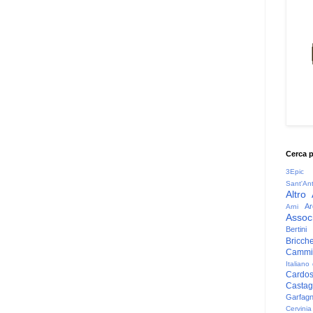
Cerca 
3Epic
Sant'An
Altro
Ar
Arni
Associ
Bertini
Bricche
Cammin
Italiano
Cardo
Casta
Garfag
Cervinia