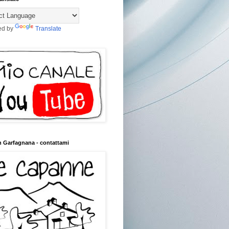
ed by
Translate
n Garfagnana - contattami