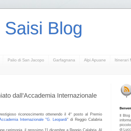
 Saisi Blog
Palio di San Jacopo
Garfagnana
Alpi Apuane
Itinerar
ato dall'Accademia Internazionale
Benven
estigioso riconoscimento ottenendo il 4° posto al Premio
Il Blo
Accademia Internazionale "G. Leopardi
" di Reggio Calabria
inform
piccol
di Lucc
ne cerimonia, il prossimo 11 dicembre a Reggio Calabria. Al