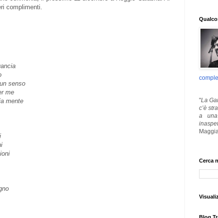
eri complimenti.
Qualcos
uancia
o
comple
 un senso
per me
"
La Gar
mia mente
c’è str
a una 
inaspe
Maggia
i
i
ioni
Cerca n
gno
Visuali
Blog Tr