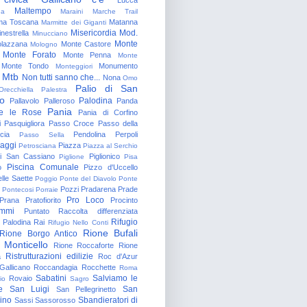
Maltempo
na
Maraini
Marche Trail
a Toscana
Matanna
Marmitte dei Giganti
Misericordia
Mod.
nestrella
Minucciano
Monte
lazzana
Monte Castore
Mologno
Monte Forato
Monte Penna
Monte
Monte Tondo
Monumento
Monteggiori
Mtb
Non tutti sanno che...
Nona
Omo
Palio di San
Orecchiella
Palestra
o
Palodina
Pallavolo
Palleroso
Panda
Pania
e le Rose
Pania di Corfino
i
Pasquigliora
Passo Croce
Passo della
cia
Pendolina
Perpoli
Passo Sella
aggi
Piazza
Petrosciana
Piazza al Serchio
di San Cassiano
Piglionico
Piglione
Pisa
Piscina Comunale
o
Pizzo d'Uccello
lle Saette
Poggio
Ponte del Diavolo
Ponte
Pozzi
Pradarena
Prade
Pontecosi
Porraie
Pro Loco
Prana
Pratofiorito
Procinto
ammi
Puntato
Raccolta differenziata
Rifugio
Palodina
Rai
Rifugio Nello Conti
Rione Bufali
Rione Borgo Antico
 Monticello
Rione Roccaforte
Rione
Ristrutturazioni edilizie
a
Roc d'Azur
allicano
Roccandagia
Rocchette
Roma
Sabatini
Salviamo le
Rovaio
io
Sagro
e
San Luigi
San
San Pellegrinetto
rino
Sbandieratori di
Sassi
Sassorosso