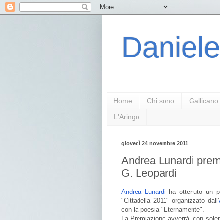
Daniele
Home
Chi sono
Gallicano
L'Aringo
giovedì 24 novembre 2011
Andrea Lunardi premi
G. Leopardi
Andrea Lunardi
ha ottenuto un pr
"Cittadella 2011" organizzato dall'
con la poesia "Eternamente".
La Premiazione avverrà, con solen