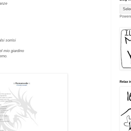
ranze
Power
si sorrisi
el mio giardino
erno.
Relax i