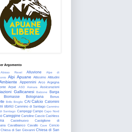
per Argomento
Alluvione
Abisso Revel
Alpe di
Alpi Apuane
Altissimo
Altitudini
tonio
Ambiente
Appennini
Arco
Argegna
onte
Arpat
Assicurazioni
ASD
Asinara
azioni Gallicanesi
Barga
Balzone
Biomasse
Bolognana
Bonus
Calcio
tte
CAI
Calomini
Brillo
Broglio
i storici
Cammino di Santiago
Cammino
Campeggi
Campo
 di Santiago
Capo Nord
so
Careggine
Cartoline
Cascio
Cashless
gna
Castelnuovo
Castiglione di
nana
Cavalbianco
Cavallo
Cencio
Cave
Chiesa di San
Chiesa di San Giovanni