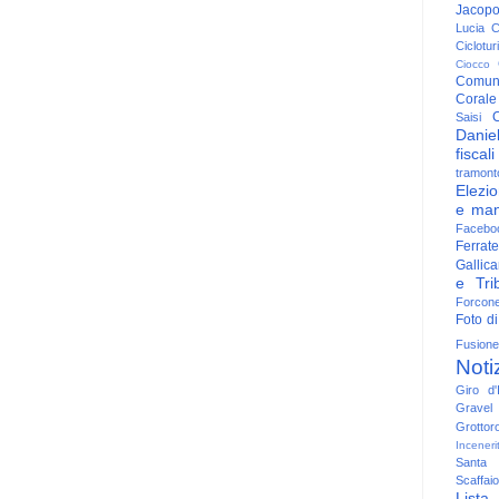
Jacop
Lucia
C
Ciclotu
Ciocco
Comun
Corale
C
Saisi
Danie
fiscali
tramont
Elezio
e man
Facebo
Ferrate
Gallica
e Trib
Forcon
Foto di
Fusione
Noti
Giro d'I
Gravel
Grottor
Inceneri
Santa
Scaffaio
Lista