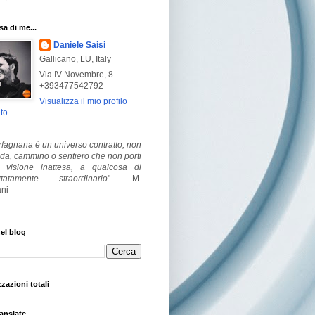
a di me...
Daniele Saisi
Gallicano, LU, Italy
Via IV Novembre, 8
+393477542792
Visualizza il mio profilo
to
fagnana è un universo contratto, non
ada, cammino o sentiero che non porti
visione inattesa, a qualcosa di
ttatamente straordinario
".
M.
ni
el blog
zzazioni totali
anslate