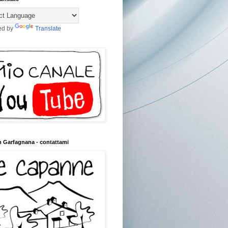
ed by
Translate
n Garfagnana - contattami