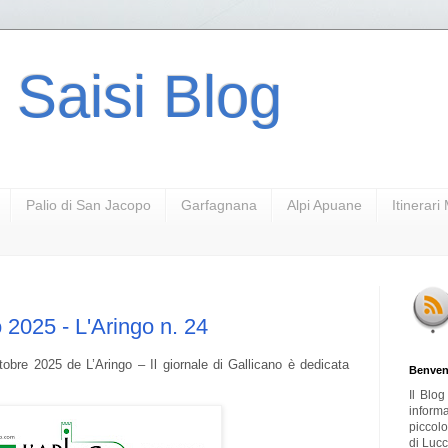
 Saisi Blog
Palio di San Jacopo
Garfagnana
Alpi Apuane
Itinerar
o 2025 - L'Aringo n. 24
obre 2025 de L’Aringo – Il giornale di Gallicano è dedicata
Benven
Il Blo
inform
piccol
di Lucc