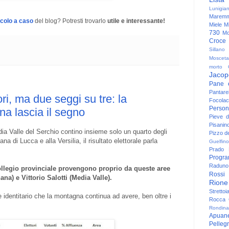
Lunigia
Maremm
icolo a caso
del blog? Potresti trovarlo
utile e interessante!
Miele
Mi
730
Mo
Croce
Sillano
Mosceta
morto
Jacop
Pane 
Pantare
ori, ma due seggi su tre: la
Focolac
Person
a lascia il segno
Pieve 
Pisanin
a Valle del Serchio contino insieme solo un quarto degli
Pizzo de
iana di Lucca e alla Versilia, il risultato elettorale parla
Guelfino
Prado
Progr
Raduno 
 collegio provinciale provengono proprio da queste aree
Rossi
a) e Vittorio Salotti (Media Valle).
Rione
Strettoi
e identitario che la montagna continua ad avere, ben oltre i
Rocca G
Rondina
Apuan
Pelleg