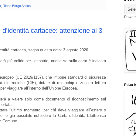
o
,
Rione Borgo Antico
Power
d’identità cartacee: attenzione al 3
dentità cartacea, segna questa data: 3 agosto 2026.
rà più valido per l’espatrio, anche se sulla carta è indicata
 europeo (UE 2019/1157), che impone standard di sicurezza
ità elettroniche (CIE), dotate di microchip e zona a lettura
Relax i
 per viaggiare all’interno dell’Unione Europea.
inuerà a valere solo come documento di riconoscimento sul
iportata.
ttare l’ultimo momento: per chi deve viaggiare all’estero o
o, è già possibile richiedere la Carta d’Identità Elettronica
rio Comune.