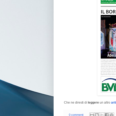
Che ne diresti di
leggere
un altro
art
0 commenti