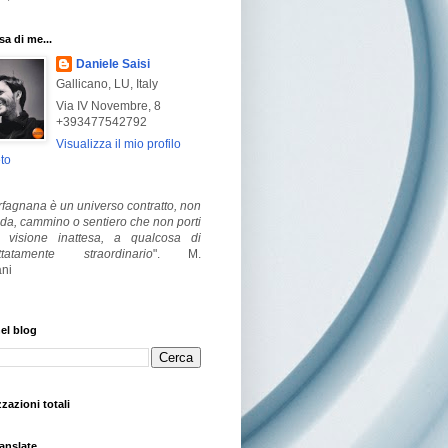
a di me...
Daniele Saisi
Gallicano, LU, Italy
Via IV Novembre, 8
+393477542792
Visualizza il mio profilo
to
fagnana è un universo contratto, non
ada, cammino o sentiero che non porti
visione inattesa, a qualcosa di
ttatamente straordinario
".
M.
ni
el blog
zzazioni totali
anslate