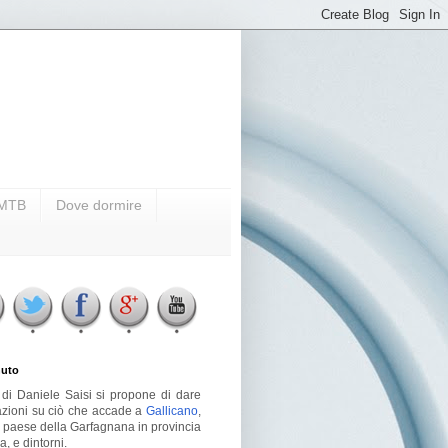
i MTB
Dove dormire
uto
g di Daniele Saisi si propone di dare
azioni su ciò che accade a
Gallicano
,
o paese della Garfagnana in provincia
a, e dintorni.