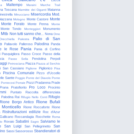
Maltempo
na
Maraini
Marche Trail
a Toscana
Matanna
Marmitte dei Giganti
Misericordia
Mod.
nestrella
Minucciano
Monte
lazzana
Monte Castore
Mologno
Monte Forato
Monte Penna
Monte
Monte Tondo
Monumento
Monteggiori
Mtb
Non tutti sanno che...
Nona
Omo
Palio di San
Orecchiella
Palestra
o
Palodina
Pallavolo
Palleroso
Panda
Pania
e le Rose
Pania di Corfino
i
Pasquigliora
Passo Croce
Passo della
cia
Pendolina
Perpoli
Passo Sella
aggi
Piazza
Petrosciana
Piazza al Serchio
di San Cassiano
Piglionico
Piglione
Pisa
Piscina Comunale
o
Pizzo d'Uccello
lle Saette
Poggio
Ponte del Diavolo
Ponte
Pozzi
Pradarena
Prade
Pontecosi
Porraie
Pro Loco
Prana
Pratofiorito
Procinto
ammi
Puntato
Raccolta differenziata
Rifugio
Palodina
Rai
Rifugio Nello Conti
Rione Bufali
Rione Borgo Antico
 Monticello
Rione Roccaforte
Rione
Ristrutturazioni edilizie
a
Roc d'Azur
allicano
Roccandagia
Rocchette
Roma
Sabatini
Salviamo le
Rovaio
io
Sagro
e
San Luigi
San
San Pellegrinetto
rino
Sbandieratori di
Sassi
Sassorosso