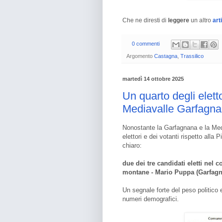
Che ne diresti di
leggere
un altro
art
0 commenti
Argomento
Castagna
,
Trassilico
martedì 14 ottobre 2025
Un quarto degli elett
Mediavalle Garfagnan
Nonostante la Garfagnana e la Medi
elettori e dei votanti rispetto alla P
chiaro:
due dei tre candidati eletti nel
montane - Mario Puppa (Garfagnan
Un segnale forte del peso politico 
numeri demografici.