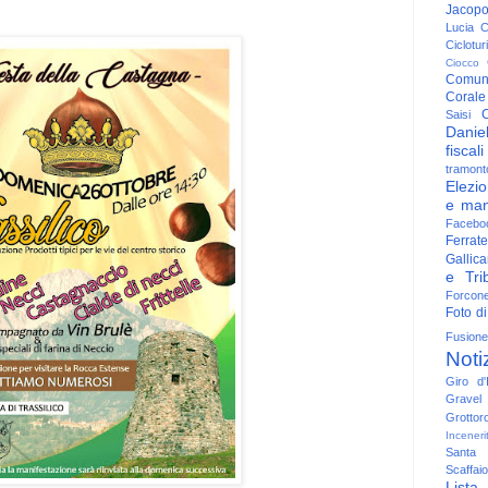
Jacop
Lucia
C
Ciclotu
Ciocco
Comun
Corale
C
Saisi
Danie
fiscali
tramont
Elezio
e man
Facebo
Ferrate
Gallica
e Trib
Forcon
Foto di
Fusione
Noti
Giro d'I
Gravel
Grottor
Inceneri
Santa
Scaffaio
Lista