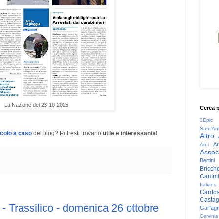
La Nazione del 23-10-2025
Cerca 
3Epic
Sant'An
icolo a caso
del blog? Potresti trovarlo
utile e interessante!
Altro
Ar
Arni
Associ
Bertini
Bricche
Cammin
Italiano
Cardo
Casta
- Trassilico - domenica 26 ottobre
Garfag
Cervinia