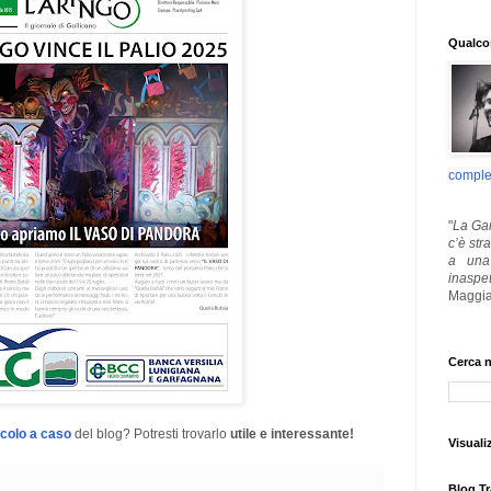
Qualcos
comple
"
La Gar
c’è str
a una 
inaspe
Maggia
Cerca n
icolo a caso
del blog? Potresti trovarlo
utile e interessante!
Visuali
Blog Tr