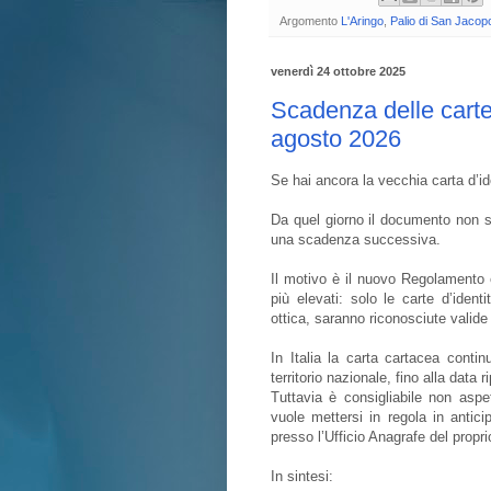
Argomento
L'Aringo
,
Palio di San Jacop
venerdì 24 ottobre 2025
Scadenza delle carte 
agosto 2026
Se hai ancora la vecchia carta d’i
Da quel giorno il documento non sa
una scadenza successiva.
Il motivo è il nuovo Regolamento
più elevati: solo le carte d’ident
ottica, saranno riconosciute valide
In Italia la carta cartacea cont
territorio nazionale, fino alla data r
Tuttavia è consigliabile non aspe
vuole mettersi in regola in anticip
presso l’Ufficio Anagrafe del prop
In sintesi: