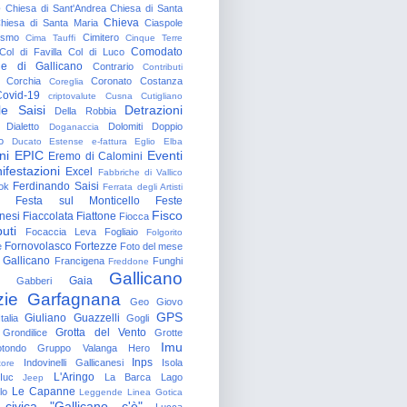
o
Chiesa di Sant'Andrea
Chiesa di Santa
Chieva
hiesa di Santa Maria
Ciaspole
rismo
Cimitero
Cima Tauffi
Cinque Terre
Comodato
Col di Favilla
Col di Luco
e di Gallicano
Contrario
Contributi
Corchia
Coronato
Costanza
Coreglia
ovid-19
criptovalute
Cusna
Cutigliano
le Saisi
Detrazioni
Della Robbia
Dialetto
Dolomiti
Doppio
Doganaccia
o
Ducato Estense
e-fattura
Eglio
Elba
ni
EPIC
Eventi
Eremo di Calomini
ifestazioni
Excel
Fabbriche di Vallico
Ferdinando Saisi
ok
Ferrata degli Artisti
Festa sul Monticello
Feste
Fisco
nesi
Fiaccolata
Fiattone
Fiocca
uti
Focaccia Leva
Fogliaio
Folgorito
Fornovolasco
Fortezze
e
Foto del mese
 Gallicano
Francigena
Funghi
Freddone
Gallicano
Gaia
Gabberi
zie
Garfagnana
Geo
Giovo
GPS
Giuliano Guazzelli
talia
Gogli
Grotta del Vento
Grondilice
Grotte
Imu
otondo
Gruppo Valanga
Hero
Inps
Indovinelli Gallicanesi
Isola
tore
L'Aringo
Iuc
La Barca
Lago
Jeep
Le Capanne
lo
Leggende
Linea Gotica
 civica "Gallicano c'è"
Lucca