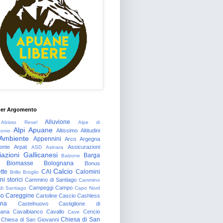
per Argomento
Alluvione
Abisso Revel
Alpe di
Alpi Apuane
Altissimo
Altitudini
tonio
Ambiente
Appennini
Arco
Argegna
onte
Arpat
Assicurazioni
ASD
Asinara
azioni Gallicanesi
Barga
Balzone
Biomasse
Bolognana
Bonus
Calcio
tte
CAI
Calomini
Brillo
Broglio
i storici
Cammino di Santiago
Cammino
Campeggi
Campo
 di Santiago
Capo Nord
so
Careggine
Cartoline
Cascio
Cashless
gna
Castelnuovo
Castiglione di
nana
Cavalbianco
Cavallo
Cencio
Cave
Chiesa di San
Chiesa di San Giovanni