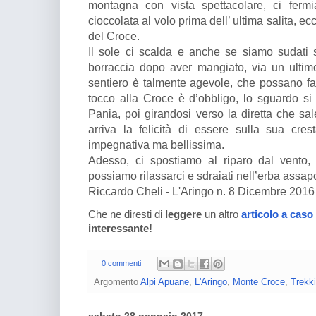
montagna con vista spettacolare, ci fe
cioccolata al volo prima dell’ ultima salita, ec
del Croce.
Il sole ci scalda e anche se siamo sudati 
borraccia dopo aver mangiato, via un ultimo 
sentiero è talmente agevole, che possano far
tocco alla Croce è d’obbligo, lo sguardo si
Pania, poi girandosi verso la diretta che sa
arriva la felicità di essere sulla sua cr
impegnativa ma bellissima.
Adesso, ci spostiamo al riparo dal vento, 
possiamo rilassarci e sdraiati nell’erba assa
Riccardo Cheli - L'Aringo n. 8 Dicembre 2016
Che ne diresti di
leggere
un altro
articolo a caso
interessante!
0 commenti
Argomento
Alpi Apuane
,
L'Aringo
,
Monte Croce
,
Trekk