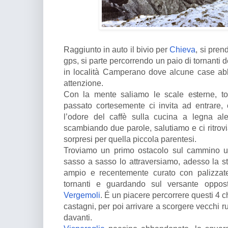
Raggiunto in auto il bivio per
Chieva
, si pren
gps, si parte percorrendo un paio di tornanti de
in località Camperano dove alcune case ab
attenzione.
Con la mente saliamo le scale esterne, t
passato cortesemente ci invita ad entrare, c
l’odore del caffè sulla cucina a legna ale
scambiando due parole, salutiamo e ci ritr
sorpresi per quella piccola parentesi.
Troviamo un primo ostacolo sul cammino un
sasso a sasso lo attraversiamo, adesso la str
ampio e recentemente curato con palizzate
tornanti e guardando sul versante oppo
Vergemoli
. É un piacere percorrere questi 4 ch
castagni, per poi arrivare a scorgere vecchi r
davanti.