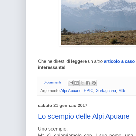
Che ne diresti di
leggere
un altro
articolo a caso
interessante!
0 commenti
Argomento
Alpi Apuane
,
EPIC
,
Garfagnana
,
Mtb
sabato 21 gennaio 2017
Lo scempio delle Alpi Apuane
Uno scempio.
Ma sì, chiamiamolo con il suo nome, una vo