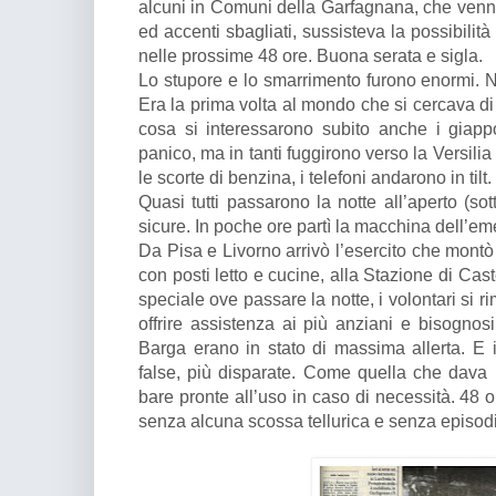
alcuni in Comuni della Garfagnana, che venn
ed accenti sbagliati, sussisteva la possibilit
nelle prossime 48 ore. Buona serata e sigla.
Lo stupore e lo smarrimento furono enormi.
Era la prima volta al mondo che si cercava di
cosa si interessarono subito anche i giapp
panico, ma in tanti fuggirono verso la Versilia 
le scorte di benzina, i telefoni andarono in tilt.
Quasi tutti passarono la notte all’aperto (sot
sicure. In poche ore partì la macchina dell’e
Da Pisa e Livorno arrivò l’esercito che montò
con posti letto e cucine, alla Stazione di Cas
speciale ove passare la notte, i volontari si
offrire assistenza ai più anziani e bisognos
Barga erano in stato di massima allerta. E in
false, più disparate. Come quella che dava pe
bare pronte all’uso in caso di necessità. 48 o
senza alcuna scossa tellurica e senza episodi d