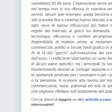
varrebbero 65,90 euro. L’operazione serve an
nel tempo non si sia riflessa in maniera uni
servizi: alcuni (per esempio, pasta benzina e 
altri (canone Rai e cinema) hanno faticato a 
ogni voce di spesa influiscono più fattori
regole del mercato al gioco tra domanda e
tecnologia, efficienza e comfort all’ampli
disponibilità di materie prime ai mutamenti
commerciali, politici e sociali (vedi grafico in 
Al di là dei “giochi” sull’evoluzione dei pr
dell’euro, i coefficienti Istat hanno un ruolo
di alcuni valori specifici: tra i principali (si v
mantenimento dovuto al coniuge separato o di
le spettanze arretrate per i lavoratori o per i p
o la pensione. A ricorrere alla tavola per mo
commercialisti, notai, patronati ed enti di p
che vogliono riflettere sull’andamento del pot
Che ne diresti di
leggere
un altro
articolo a caso
interessante!