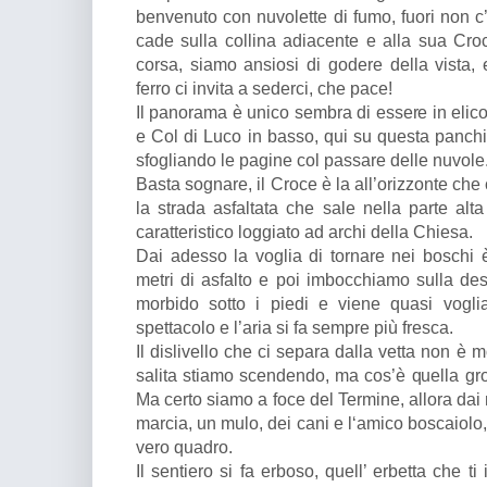
benvenuto con nuvolette di fumo, fuori non c
cade sulla collina adiacente e alla sua Croce
corsa, siamo ansiosi di godere della vista, 
ferro ci invita a sederci, che pace!
Il panorama è unico sembra di essere in elico
e Col di Luco in basso, qui su questa panchin
sfogliando le pagine col passare delle nuvole
Basta sognare, il Croce è la all’orizzonte che
la strada asfaltata che sale nella parte alt
caratteristico loggiato ad archi della Chiesa.
Dai adesso la voglia di tornare nei boschi è 
metri di asfalto e poi imbocchiamo sulla dest
morbido sotto i piedi e viene quasi vogli
spettacolo e l’aria si fa sempre più fresca.
Il dislivello che ci separa dalla vetta non è mo
salita stiamo scendendo, ma cos’è quella gr
Ma certo siamo a foce del Termine, allora dai 
marcia, un mulo, dei cani e l‘amico boscaiolo,
vero quadro.
Il sentiero si fa erboso, quell’ erbetta che ti 