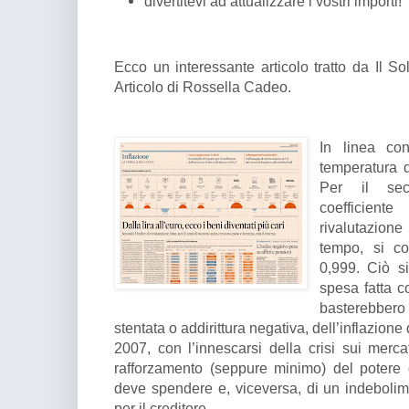
divertitevi ad attualizzare i vostri importi!
Ecco un interessante articolo tratto da Il S
Articolo di Rossella Cadeo.
In linea co
temperatura d
Per il sec
coefficiente
rivalutazio
tempo, si co
0,999. Ciò si
spesa fatta c
basterebbero
stentata o addirittura negativa, dell’inflazione 
2007, con l’innescarsi della crisi sui mercat
rafforzamento (seppure minimo) del potere d
deve spendere e, viceversa, di un indebolime
per il creditore.