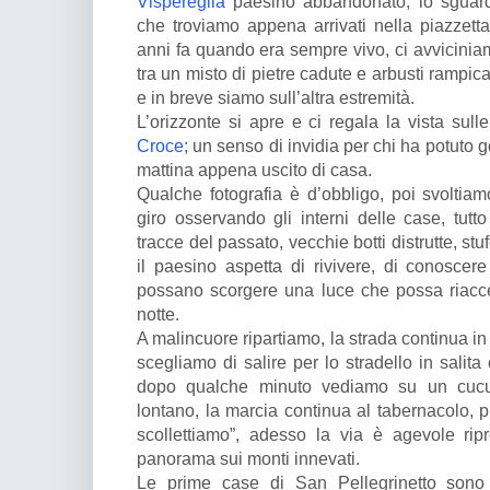
Vispereglia
paesino abbandonato, lo sguard
che troviamo appena arrivati nella piazzet
anni fa quando era sempre vivo, ci avviciniamo
tra un misto di pietre cadute e arbusti rampic
e in breve siamo sull’altra estremità.
L’orizzonte si apre e ci regala la vista sull
Croce
; un senso di invidia per chi ha potuto g
mattina appena uscito di casa.
Qualche fotografia è d’obbligo, poi svoltiam
giro osservando gli interni delle case, tutt
tracce del passato, vecchie botti distrutte, stufe
il paesino aspetta di rivivere, di conoscer
possano scorgere una luce che possa riacce
notte.
A malincuore ripartiamo, la strada continua in
scegliamo di salire per lo stradello in salit
dopo qualche minuto vediamo su un cuc
lontano, la marcia continua al tabernacolo,
scollettiamo”, adesso la via è agevole rip
panorama sui monti innevati.
Le prime case di San Pellegrinetto sono