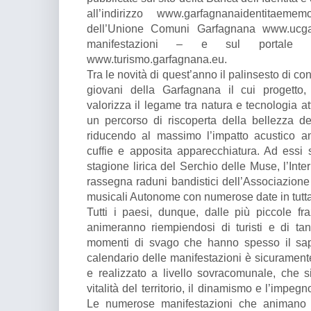
all’indirizzo www.garfagnanaidentitaememo
dell’Unione Comuni Garfagnana www.ucgar
manifestazioni – e sul portale tu
www.turismo.garfagnana.eu.
Tra le novità di quest’anno il palinsesto di co
giovani della Garfagnana il cui progetto,
valorizza il legame tra natura e tecnologia a
un percorso di riscoperta della bellezza de
riducendo al massimo l’impatto acustico am
cuffie e apposita apparecchiatura. Ad essi 
stagione lirica del Serchio delle Muse, l’Int
rassegna raduni bandistici dell’Associazione
musicali Autonome con numerose date in tutt
Tutti i paesi, dunque, dalle più piccole fra
animeranno riempiendosi di turisti e di ta
momenti di svago che hanno spesso il sapor
calendario delle manifestazioni è sicuramente
e realizzato a livello sovracomunale, che si
vitalità del territorio, il dinamismo e l’impegn
Le numerose manifestazioni che animano l