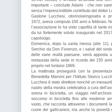
importanti – conclude Adami - che non sare
senza l’imprescindibile contributo del dottor 
Gastone Lucchesi, otorinolaringoiatra e pr
1972, aveva compiuto 100 anni a febbraio. Ne
l’associazione lo ha visto capofila di tante ini
da lui fortemente voluto inaugurato nel 201
capoluogo.
Domenica, dopo la santa messa (alle 11), p
Serchio da Don Fiorenzo, e i saluti del sind
delle varie realtà paesane, verrà apposta 
restaurata della sede in ricordo dei 150 anni 
proprio nel lontano 1869.
La mattinata proseguirà con la presentazi
Benedetta Marroni per l'Istituto Storico Lucch
Lucchesi è stato direttore nonché un inesaurib
nastro della mostra celebrativa a cura dell'as
sirena in bicicletta, un viaggio nell'archivi
soccorso in bicicletta fino alle moderne a
vasto, che racconta attraverso i documenti la
cuore dei gallicanesi, ma anche la povertà e 