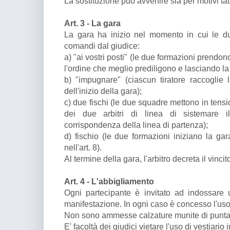
La sostituzione può avvenire sia per motivi tatt
Art. 3 - La gara
La gara ha inizio nel momento in cui le d
comandi dal giudice:
a) "ai vostri posti" (le due formazioni prend
l'ordine che meglio prediligono e lasciando la 
b) "impugnare" (ciascun tiratore raccoglie 
dell'inizio della gara);
c) due fischi (le due squadre mettono in tens
dei due arbitri di linea di sistemare i
corrispondenza della linea di partenza);
d) fischio (le due formazioni iniziano la ga
nell'art. 8).
Al termine della gara, l'arbitro decreta il vincit
Art. 4 - L'abbigliamento
Ogni partecipante è invitato ad indossare
manifestazione. In ogni caso è concesso l'uso
Non sono ammesse calzature munite di puntali
E' facoltà dei giudici vietare l'uso di vestiari