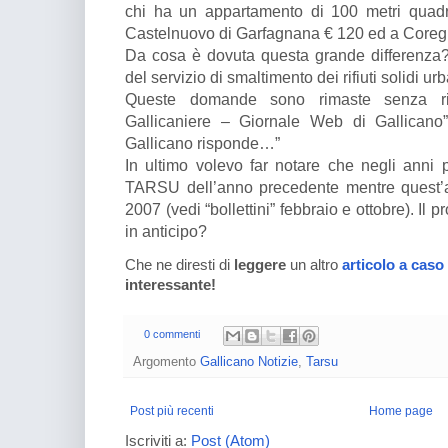
chi ha un appartamento di 100 metri quadr
Castelnuovo di Garfagnana € 120 ed a Coregli
Da cosa è dovuta questa grande differenza? 
del servizio di smaltimento dei rifiuti solidi 
Queste domande sono rimaste senza ri
Gallicaniere – Giornale Web di Gallicano
Gallicano risponde…”
In ultimo volevo far notare che negli anni 
TARSU dell’anno precedente mentre quest’a
2007 (vedi “bollettini” febbraio e ottobre). I
in anticipo?
Che ne diresti di
leggere
un altro
articolo a caso
interessante!
0 commenti
Argomento
Gallicano Notizie
,
Tarsu
Post più recenti
Home page
Iscriviti a:
Post (Atom)