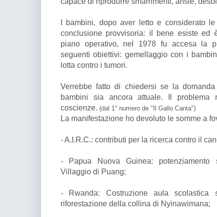
capace di riprodurre smarrimenti, ansie, desola
I bambini, dopo aver letto e considerato le
conclusione provvisoria: il bene esiste ed è
piano operativo, nel 1978 fu accesa la pr
seguenti obiettivi: gemellaggio con i bamb
lotta contro i tumori.
Verrebbe fatto di chiedersi se la domand
bambini sia ancora attuale. Il problema 
coscienze.
(dal 1° numero de "Il Gallo Canta")
La manifestazione ho devoluto le somme a fov
- A.I.R.C.: contributi per la ricerca contro il can
- Papua Nuova Guinea: potenziamento scu
Villaggio di Puang;
- Rwanda: Costruzione aula scolastica 
riforestazione della collina di Nyinawimana;