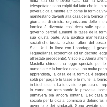
nella sua confortevole casa con la tavol
telespettatori sono colpiti dal fatto che,in un pa
povera cicala mentre altri come la formica vi
manifestano davanti alla casa della formica in
giornalisti di sinistra organizzano delle int
formica è divenuta così ricca sulle spalle 
governo perché aumenti le tasse della form
sua giusta parte. Alla pacifica manifestaz
sociali che bruciano alcuni alberi del bosco 
Stati Uniti. In linea con i sondaggi il gov
l'eguaglianza economica ed un decreto legge a
all'estate precedente). Visco e D'Alema afferm
Mastella chiede una legge speciale per le
aumentate e la formica riceve una multa per 
apprendista, la casa della formica è seques
soldi per pagare le tasse e le multe: la formic
in Liechtestein. La televisione prepara un re
in carne, sta terminando le provviste lasci
primavera sia ancora lontana. L'ex casa de
sociale per la cicala, comincia a deteriorasi 
governo e dei sindacati. Sono avviate dell