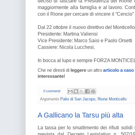
deciso di lasciare la Presidenza del Rione 
maggiormente alla famiglia e al lavoro. Co
con il Rione per cercare di vincere il “Cencio”
Dal 22 ottobre il nuovo direttivo del Monticello
Presidente: Martina Valiensi
Vice Presidente: Marco Saisi e Paolo Orsetti
Cassiere: Nicola Lucchesi.
In bocca al lupo e sempre FORZA MONTIC
Che ne diresti di
leggere
un altro
articolo a caso
interessante!
0 commenti
Argomento
Palio di San Jacopo
,
Rione Monticello
A Gallicano la Tarsu più alta
La tassa per lo smaltimento dei rifiuti solid
prevista dal Decreto Legislativo n. 507/