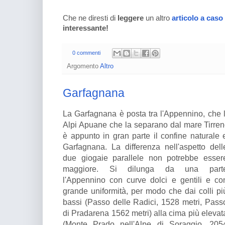
Che ne diresti di
leggere
un altro
articolo a caso
interessante!
0 commenti
Argomento
Altro
Garfagnana
La Garfagnana è posta tra l'Appennino, che la
Alpi Apuane che la separano dal mare Tirreno
è appunto in gran parte il confine naturale 
Garfagnana. La differenza nell'aspetto de
ll
due giogaie parallele non potrebbe esser
maggiore. Si dilunga da una part
l'Appennino con curve dolci e gentili e co
grande uniformità, per modo che dai colli pi
bassi (Passo delle Radici, 1528 metri, Pass
di Pradarena 1562 metri) alla cima più elevat
(Monte Prado nell'Alpe di Soraggio, 205