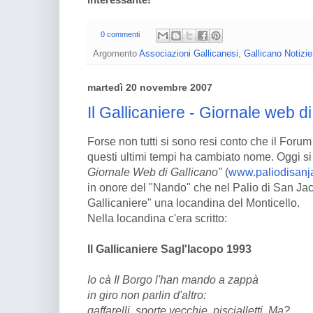
interessante!
0 commenti
Argomento
Associazioni Gallicanesi
,
Gallicano Notizie
martedì 20 novembre 2007
Il Gallicaniere - Giornale web d
Forse non tutti si sono resi conto che il Foru
questi ultimi tempi ha cambiato nome. Oggi si
Giornale Web di Gallicano"
(
www.paliodisanja
in onore del "Nando" che nel Palio di San Jac
Gallicaniere" una locandina del Monticello.
Nella locandina c'era scritto:
Il Gallicaniere Sagl'Iacopo 1993
Io cà Il Borgo l'han mando a zappà
in giro non parlin d'altro:
gaffarelli, sporte vecchie, piscialletti. Ma?