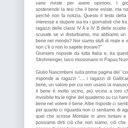
varie riviste per avere opinioni. I gior
sostenendo la tesi che il bene esiste, ma n
perchè non fa notizia. Questo il testo della 
interesse e stupore sia tra i giornalisti che tra i
ragazzi delle classi IV A e IV B delle scuole
scusate se vi disturbiamo, ma abbiamo un p
bene nel mondo? Noi siamo stufi di male e vo
non c'è o non lo sapete trovare?"
Giunsero risposte da tutta Italia e, tra que
Strohmenger, laico missionario in Papua Nuo
Giulio Nascimbeni sulla prima pagina del "cor
risponde ai ragazzi ".... i ragazzi di Galli
bene, un valore per cui non usano la maiusco
il bene è molto vicino, più vicino a loro che
invisibile tra le righe del quaderno su cui hann
bene nel volere il bene. Altre risposte ci se
per quanto ci riguarda non ci sentiamo di agg
quel che scrisse Montale in anni lontani e
possiamo dirti ciò che non siamo, ciò che 