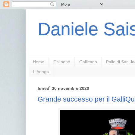
Daniele Sais
Home
Chi sono
Gallicano
Palio di San J
L'Aringo
lunedì 30 novembre 2020
Grande successo per il GalliQu