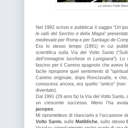
Lo storico Fabio Baro
Nel 1992 scrissi e pubblicai il saggio “
Un’ipo
le valli del Serchio e della Magra
” presentat
medievale per Roma e per Santiago de Compost
Era lo stesso tempo (1991) in cui pubbl
scientifica sulla Via del Volto Santo (“
Sull
dell’immagine lucchese in Lunigiana
”). Lo
fascino per il Camino spagnolo che avevo f
facile riproporre quel sentimento di “spiritua
Camino originale, dopo Roncisvalle, e che
conosceva ancora, era quello “antico” (non t
diventato).
Dal 1991 (29 anni fa) la Via del Volto Santo, d
un crescente successo. Meno l’ha avuta 
jacopeo
.
Mi ripromettevo di rilanciarlo e l’occasione de
Volto Santo
, sulle
Matildiche
, sullo stesso
Vezelay, singolarmente anche punto di una de