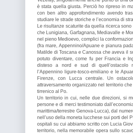
è stata quella giusta. Perciò ho ripreso in ma
con ben altro approfondimento avendo trasc
studiare le strade storiche e l’economia di st
Le risultanze scaturite da quella ricerca sono s
che Lunigiana, Garfagnana, Mediavalle e Mo
nel pieno Medioevo, complici la conformazione
(fra mare, Appennino/Apuane e pianura padan
Matilde di Toscana e Canossa che aveva il 
potuto diventare, come fu per Francia e Inghi
disteso a nord e sud di quell’ostacolo 
l’Appennino ligure-tosco-emiliano e le Ap
Firenze, con Lucca centrale. Un ostacol
attraversamento organizzato nel territorio che
tirrenico al Po.
Un territorio in cui, nelle due direzioni, s
persone e di merci testimoniato dall’economia 
marittima/terrestre Genova-Lucca), dal numero
nell’uso della moneta lucchese sui porti del Po
ospitali su cui abbiamo scritto con Lucia Giov
territorio, nella memorabile opera sullo scav