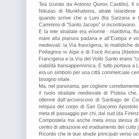
Tea (curato da Antonio Quiros Castillo). Il 
Nikulas di Munkhatvera, abate islandese i
quando scrive che a Luni (fra Sarzana e C
Cammino di “Santo Jacopo” si incontravano.
E la rete stradale era enorme - marittima, flu
mare alla pianura padana e all’Europa e vic
medievali: la Via francigena, le matildiche d
Pellegrino in Alpe e di Foce Arcana (Abetone
Francigena e la Via del Volto Santo erano “coll
viabilità transappenninica. E tutto portava a L
era un simbolo per una città commerciale cent
bisogno vitale.
Ma, nel panorama, per cogliere correttamente 
il ruolo stradale medievale di Pistoia che,
ottenne dall’arcivescovo di Santiago de C
reliquia del corpo di San Giacomo Apostolo 
meta di passaggio per chi, dal sud (da Firen
Compostela ma anche meta essa stessa di p
centro di attrazione ed irradiamento del culto 
Ricordo che le due strade principali verso oc