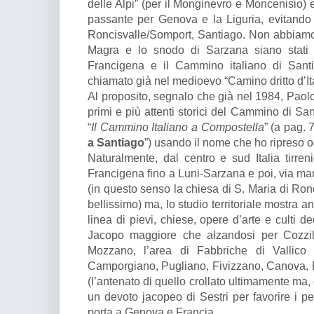
delle Alpi” (per il Monginevro e Moncenisio) e
passante per Genova e la Liguria, evitando l
Roncisvalle/Somport, Santiago. Non abbiamo 
Magra e lo snodo di Sarzana siano stati i
Francigena e il Cammino italiano di Sant
chiamato già nel medioevo “Camino dritto d’It
Al proposito, segnalo che già nel 1984, Pao
primi e più attenti storici del Cammino di San
“
Il Cammino Italiano a Compostella
” (a pag. 
a Santiago
”) usando il nome che ho ripreso 
Naturalmente, dal centro e sud Italia tirren
Francigena fino a Luni-Sarzana e poi, via ma
(in questo senso la chiesa di S. Maria di Ro
bellissimo) ma, lo studio territoriale mostra 
linea di pievi, chiese, opere d’arte e culti de
Jacopo maggiore che alzandosi per Cozzil
Mozzano, l’area di Fabbriche di Vallico e
Camporgiano, Pugliano, Fivizzano, Canova, 
(l’antenato di quello crollato ultimamente ma,
un devoto jacopeo di Sestri per favorire i pel
porta a Genova e Francia.