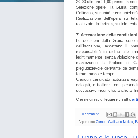
20;00 alle ore 21;00 presso la sede
Selezione opere la Giuria, comp
Gallicano, si riunirà e comunicherà 
Realizzazione dell’opera su tela
realizzato dall’artista, su tela, entr
7) Accettazione delle condizioni
Le decisioni della Giuria sono in
dell’iscrizione, accettano il 
responsabilità in ordine alle im
legittimamente, senza violazione di 
manlevando la Proloco di Gal
pregiudizievole derivante da dom
forma, modo e tempo.
Ciascun candidato autorizza espr
delegati, a trattare i dati person
successive modifiche, anche ai fini
Che ne diresti di
leggere
un altro
art
0 commenti
Argomento
Cencio
,
Gallicano Notizie
,
Pa
Il Pane e le Rose -