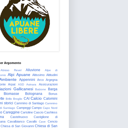
per Argomento
Alluvione
Abisso Revel
Alpe di
Alpi Apuane
Altissimo
Altitudini
tonio
Ambiente
Appennini
Arco
Argegna
onte
Arpat
Assicurazioni
ASD
Asinara
azioni Gallicanesi
Barga
Balzone
Biomasse
Bolognana
Bonus
Calcio
tte
CAI
Calomini
Brillo
Broglio
i storici
Cammino di Santiago
Cammino
Campeggi
Campo
 di Santiago
Capo Nord
so
Careggine
Cartoline
Cascio
Cashless
gna
Castelnuovo
Castiglione di
nana
Cavalbianco
Cavallo
Cencio
Cave
Chiesa di San
Chiesa di San Giovanni