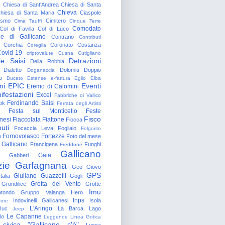
o
Chiesa di Sant'Andrea
Chiesa di Santa
Chieva
hiesa di Santa Maria
Ciaspole
rismo
Cimitero
Cima Tauffi
Cinque Terre
Comodato
Col di Favilla
Col di Luco
e di Gallicano
Contrario
Contributi
Corchia
Coronato
Costanza
Coreglia
ovid-19
criptovalute
Cusna
Cutigliano
le Saisi
Detrazioni
Della Robbia
Dialetto
Dolomiti
Doppio
Doganaccia
o
Ducato Estense
e-fattura
Eglio
Elba
ni
EPIC
Eventi
Eremo di Calomini
ifestazioni
Excel
Fabbriche di Vallico
Ferdinando Saisi
ok
Ferrata degli Artisti
Festa sul Monticello
Feste
Fisco
nesi
Fiaccolata
Fiattone
Fiocca
uti
Focaccia Leva
Fogliaio
Folgorito
Fornovolasco
Fortezze
e
Foto del mese
 Gallicano
Francigena
Funghi
Freddone
Gallicano
Gaia
Gabberi
zie
Garfagnana
Geo
Giovo
GPS
Giuliano Guazzelli
talia
Gogli
Grotta del Vento
Grondilice
Grotte
Imu
otondo
Gruppo Valanga
Hero
Inps
Indovinelli Gallicanesi
Isola
tore
L'Aringo
Iuc
La Barca
Lago
Jeep
Le Capanne
lo
Leggende
Linea Gotica
 civica "Gallicano c'è"
Lucca