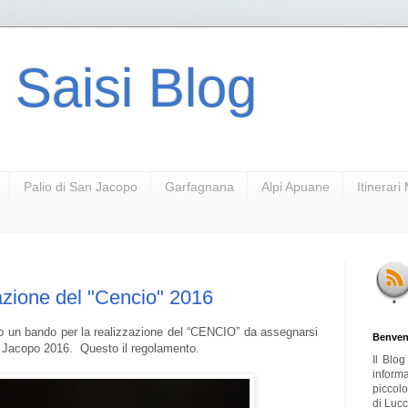
 Saisi Blog
Palio di San Jacopo
Garfagnana
Alpi Apuane
Itinerar
azione del "Cencio" 2016
to un bando per la realizzazione del “CENCIO” da assegnarsi
Benven
an Jacopo 2016. Questo il regolamento.
Il Blo
inform
piccol
di Lucc