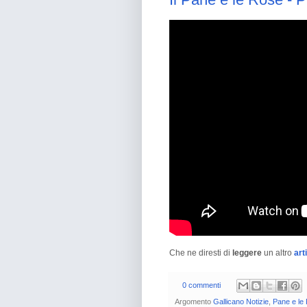
Che ne diresti di
leggere
un altro
art
0 commenti
Argomento
Gallicano Notizie
,
Pane e le