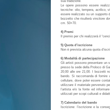
sua tradizione.
Le opere possono essere realizza
tecniche: olio, tempera, acrilico, v
essere realizzato su un supporto d
bozzetto che risulterà vincitore do
cm. 50×70.
4) Premi
Il premio per chi realizzerà il “ce
5) Quota d’iscrizione
Non è prevista alcuna quota d’iscri
6) Modalità di partecipazione
Gli artisti possono presentare un
presso la sede della Proloco di Ga
20;00 alle ore 21;00. I bozzetti 
bando. Si raccomanda di fornire u
cellulare, dove poter essere contat
utilizzare il materiale pervenuto p
l’artista e/o la fonte ed informare
utilizzati per scopi culturali e didatt
7) Calendario del bando
Iscrizione: l’iscrizione e la cons