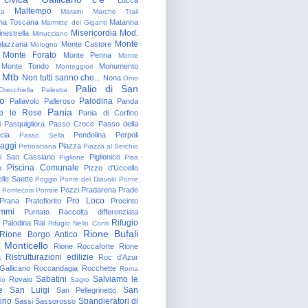
Maltempo
na
Maraini
Marche Trail
a Toscana
Matanna
Marmitte dei Giganti
Misericordia
Mod.
nestrella
Minucciano
Monte
lazzana
Monte Castore
Mologno
Monte Forato
Monte Penna
Monte
Monte Tondo
Monumento
Monteggiori
Mtb
Non tutti sanno che...
Nona
Omo
Palio di San
Orecchiella
Palestra
o
Palodina
Pallavolo
Palleroso
Panda
Pania
e le Rose
Pania di Corfino
i
Pasquigliora
Passo Croce
Passo della
cia
Pendolina
Perpoli
Passo Sella
aggi
Piazza
Petrosciana
Piazza al Serchio
di San Cassiano
Piglionico
Piglione
Pisa
Piscina Comunale
o
Pizzo d'Uccello
lle Saette
Poggio
Ponte del Diavolo
Ponte
Pozzi
Pradarena
Prade
Pontecosi
Porraie
Pro Loco
Prana
Pratofiorito
Procinto
ammi
Puntato
Raccolta differenziata
Rifugio
Palodina
Rai
Rifugio Nello Conti
Rione Bufali
Rione Borgo Antico
 Monticello
Rione Roccaforte
Rione
Ristrutturazioni edilizie
a
Roc d'Azur
allicano
Roccandagia
Rocchette
Roma
Sabatini
Salviamo le
Rovaio
io
Sagro
e
San Luigi
San
San Pellegrinetto
rino
Sbandieratori di
Sassi
Sassorosso