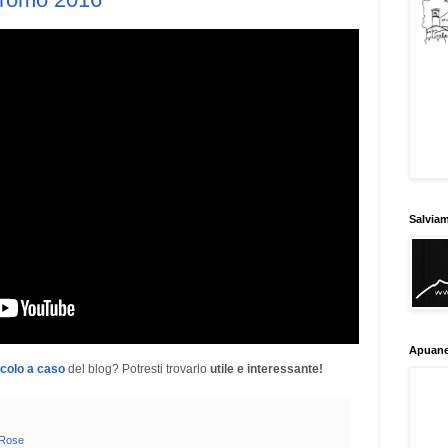
Salvia
Apuane
icolo a caso
del blog? Potresti trovarlo
utile e interessante!
 Rose