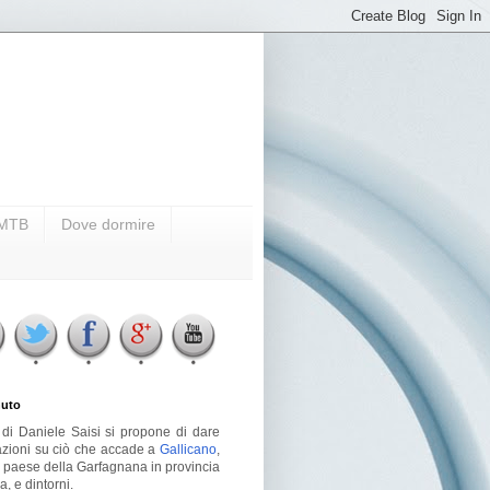
i MTB
Dove dormire
uto
g di Daniele Saisi si propone di dare
azioni su ciò che accade a
Gallicano
,
o paese della Garfagnana in provincia
a, e dintorni.