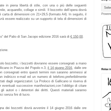
te in piena libertà di stile, con una o più delle seguenti
inile, acquarello, collage e simili. Il bozzetto dell’opera dovrà
Power
i carta di dimensioni cm 21×29,5 (formato A4). In seguito, il
vrà essere realizzato su un supporto di tela di dimensioni di
ncio” del Palio di San Jacopo edizione 2016 sarà di
€ 150,00
.
zione.
 solo bozzetto; i bozzetti dovranno essere consegnati a mano
llicano in Piazza del Popolo n.3,
il 14 giugno 2016
, dalle ore
Relax i
non consegnati entro questi termini non saranno ammessi al
n indirizzo e-mail ed un numero di telefono,preferibilmente
tati dagli organizzatori. La Proloco di Gallicano si riserva di
er eventuali successive manifestazioni,con l’obbligo di citare
 gli autori o i detentori dei diritti. Questi materiali saranno
ici senza fini di lucro.
egna dei bozzetti dovrà avvenire il 14 giugno 2016 dalle ore