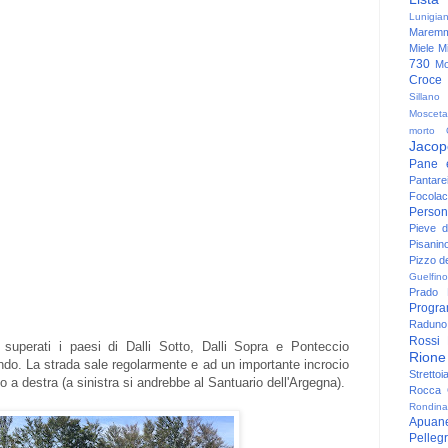
Lunigia
Maremm
Miele
Mi
730
Mo
Croce
Sillano
Mosceta
morto
Jacop
Pane 
Pantare
Focolac
Person
Pieve 
Pisanin
Pizzo de
Guelfino
Prado
Progr
Raduno 
Rossi
, superati i paesi di Dalli Sotto, Dalli Sopra e Ponteccio
Rione
ndo. La strada sale regolarmente e ad un importante incrocio
Strettoi
 a destra (a sinistra si andrebbe al Santuario dell'Argegna).
Rocca G
Rondina
Apuan
Pelleg