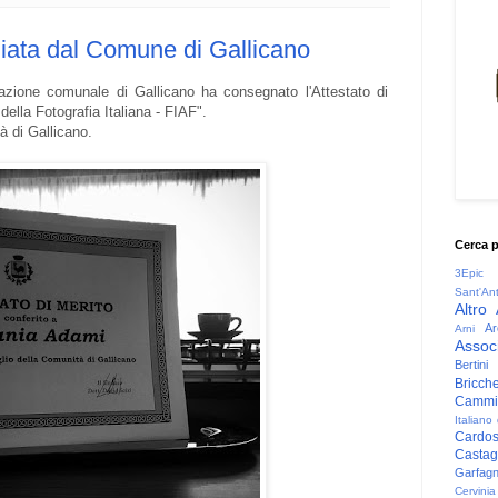
iata dal Comune di Gallicano
razione comunale di Gallicano ha consegnato l'Attestato di
ella Fotografia Italiana - FIAF".
à di Gallicano.
Cerca 
3Epic
Sant'An
Altro
Ar
Arni
Associ
Bertini
Bricche
Cammin
Italiano
Cardo
Casta
Garfag
Cervinia