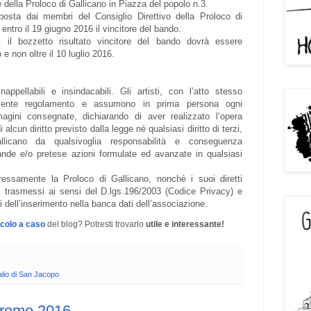
 della Proloco di Gallicano in Piazza del popolo n.3.
osta dai membri del Consiglio Direttivo della Proloco di
entro il 19 giugno 2016 il vincitore del bando.
: il bozzetto risultato vincitore del bando dovrà essere
o e non oltre il 10 luglio 2016.
appellabili e insindacabili. Gli artisti, con l’atto stesso
presente regolamento e assumono in prima persona ogni
magini consegnate, dichiarando di aver realizzato l’opera
alcun diritto previsto dalla legge né qualsiasi diritto di terzi,
licano da qualsivoglia responsabilità e conseguenza
ande e/o pretese azioni formulate ed avanzate in qualsiasi
essamente la Proloco di Gallicano, nonchè i suoi diretti
ali trasmessi ai sensi del D.lgs.196/2003 (Codice Privacy) e
 dell’inserimento nella banca dati dell’associazione.
icolo a caso
del blog? Potresti trovarlo
utile e interessante!
lio di San Jacopo
 Promo 2016