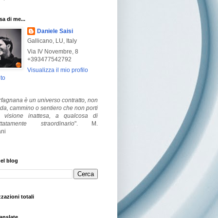
a di me...
Daniele Saisi
Gallicano, LU, Italy
Via IV Novembre, 8
+393477542792
Visualizza il mio profilo
to
fagnana è un universo contratto, non
ada, cammino o sentiero che non porti
visione inattesa, a qualcosa di
ttatamente straordinario
".
M.
ni
el blog
zzazioni totali
anslate