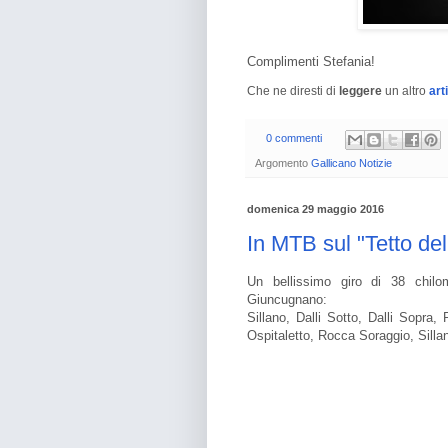
Complimenti Stefania!
Che ne diresti di
leggere
un altro
art
0 commenti
Argomento
Gallicano Notizie
domenica 29 maggio 2016
In MTB sul "Tetto de
Un bellissimo giro di 38 chilo
Giuncugnano:
Sillano, Dalli Sotto, Dalli Sopr
Ospitaletto, Rocca Soraggio, Silla