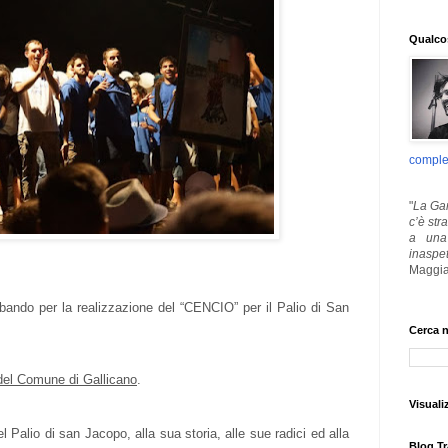
Qualcos
comple
"
La Gar
c’è str
a una 
inaspe
Maggia
 bando per la realizzazione del “CENCIO” per il Palio di San
Cerca n
i del Comune di Gallicano
.
Visuali
del Palio di san Jacopo, alla sua storia, alle sue radici ed alla
Blog Tr