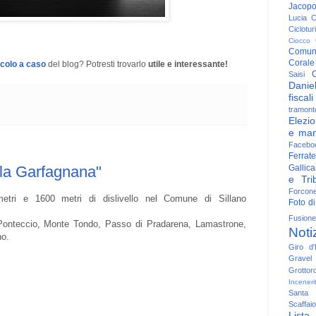
Jacop
Lucia
C
Ciclotu
Ciocco
Comun
Corale
icolo a caso
del blog? Potresti trovarlo
utile e interessante!
C
Saisi
Danie
fiscali
tramont
Elezio
e man
Facebo
Ferrate
Gallica
lla Garfagnana"
e Trib
Forcon
metri e 1600 metri di dislivello nel Comune di Sillano
Foto di
Fusione
a, Ponteccio, Monte Tondo, Passo di Pradarena, Lamastrone,
Noti
no.
Giro d'I
Gravel
Grottor
Inceneri
Santa
Scaffaio
Lista