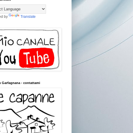
ed by
Translate
n Garfagnana - contattami