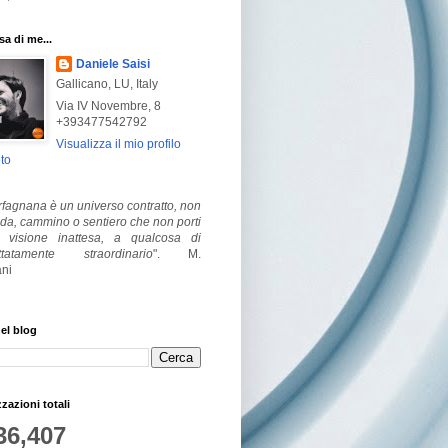
a di me...
Daniele Saisi
Gallicano, LU, Italy
Via IV Novembre, 8
+393477542792
Visualizza il mio profilo
to
fagnana è un universo contratto, non
ada, cammino o sentiero che non porti
visione inattesa, a qualcosa di
ttatamente straordinario
".
M.
ni
el blog
zzazioni totali
36,407