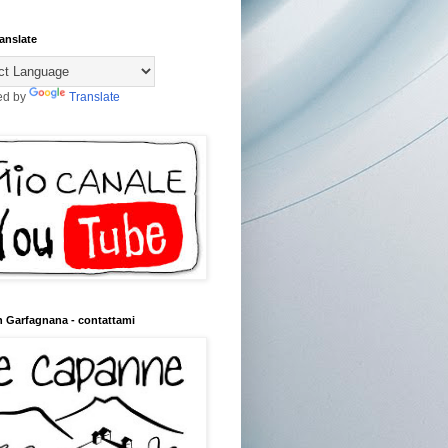
anslate
ed by
Translate
n Garfagnana - contattami