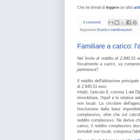
Che ne diresti di
leggere
un altro
art
0 commenti
Argomento
Eventi e manifestazioni
Familiare a carico: l
Nel limite di reddito di 2.840,51
fiscalmente a carico, va compreso 
pertinenza?
Il reddito dell'abitazione principal
di 2.840,51 euro.
Infatti, l'articolo 8, comma 1 del 
immobiliare, l'Irpef e le relative ad
non locati. La circolare dell'age
l'esclusione dalla base imponibi
complessivo, oltre che sul calcol
reddito complessivo. Ne deriva che
carico, il reddito complessivo do
immobili non locati, compresa l'abit