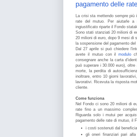
pagamento delle rat
La crisi sta mettendo sempre più in
rate del mutuo. Per aiutarle a 
ingiustificato riparte il Fondo st
Sono stati stanziati 20 milioni di
20 milioni di euro, dopo 9 mesi di s
la sospensione del pagamento del mu
Dal 27 aprile si può chiedere l'
avete il mutuo con il
modulo
ch
consegnare anche la carta d’identi
può superare i 30.000 euro), oltre
morte, la perdita di autosufficien
inoltrare, entro 10 giorni lavorat
lavorativi. Ricevuta la risposta m
cliente.
Come funziona
Nel Fondo ci sono 20 milioni di e
rate fino a un massimo compless
Riguarda solo i mutui per acquist
pagamento delle rate di mutuo, il
i costi sostenuti dal beneficia
gli oneri finanziari pari all