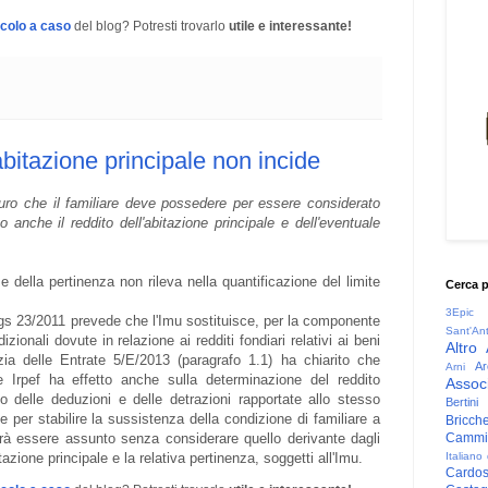
icolo a caso
del blog? Potresti trovarlo
utile e interessante!
'abitazione principale non incide
 euro che il familiare deve possedere per essere considerato
anche il reddito dell'abitazione principale e dell'eventuale
e e della pertinenza non rileva nella quantificazione del limite
Cerca 
3Epic
Dlgs 23/2011 prevede che l'Imu sostituisce, per la componente
Sant'An
dizionali dovute in relazione ai redditi fondiari relativi ai beni
Altro
nzia delle Entrate 5/E/2013 (paragrafo 1.1) ha chiarito che
Ar
Arni
le Irpef ha effetto anche sulla determinazione del reddito
Associ
o delle deduzioni e delle detrazioni rapportate allo stesso
Bertini
 per stabilire la sussistenza della condizione di familiare a
Bricche
Cammin
vrà essere assunto senza considerare quello derivante dagli
Italiano
azione principale e la relativa pertinenza, soggetti all'Imu.
Cardo