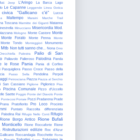
L'Aringo
Iuc
La Barca
Lago
Jeep
Le Capanne
lo
Leggende
Linea Gotica
 civica "Gallicano c'è"
Lucca
Maltempo
na
Maraini
Marche Trail
a Toscana
Matanna
Marmitte dei Giganti
Misericordia
Mod.
nestrella
Minucciano
Monte
lazzana
Monte Castore
Mologno
Monte Forato
Monte Penna
Monte
Monte Tondo
Monumento
Monteggiori
Mtb
Non tutti sanno che...
Nona
Omo
Palio di San
Orecchiella
Palestra
o
Palodina
Pallavolo
Palleroso
Panda
Pania
e le Rose
Pania di Corfino
i
Pasquigliora
Passo Croce
Passo della
cia
Pendolina
Perpoli
Passo Sella
aggi
Piazza
Petrosciana
Piazza al Serchio
di San Cassiano
Piglionico
Piglione
Pisa
Piscina Comunale
o
Pizzo d'Uccello
lle Saette
Poggio
Ponte del Diavolo
Ponte
Pozzi
Pradarena
Prade
Pontecosi
Porraie
Pro Loco
Prana
Pratofiorito
Procinto
ammi
Puntato
Raccolta differenziata
Rifugio
Palodina
Rai
Rifugio Nello Conti
Rione Bufali
Rione Borgo Antico
 Monticello
Rione Roccaforte
Rione
Ristrutturazioni edilizie
a
Roc d'Azur
allicano
Roccandagia
Rocchette
Roma
Sabatini
Salviamo le
Rovaio
io
Sagro