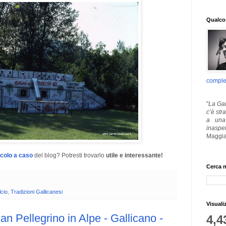
Qualcos
comple
"
La Gar
c’è str
a una 
inaspe
Maggia
icolo a caso
del blog? Potresti trovarlo
utile e interessante!
Cerca n
cio
,
Tradizioni Gallicanesi
Visuali
n Pellegrino in Alpe - Gallicano -
4,4