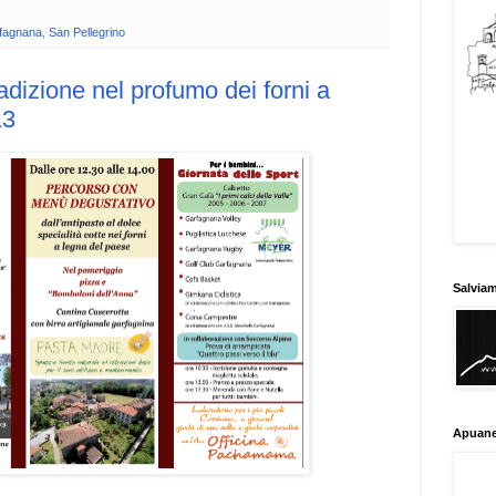
fagnana
,
San Pellegrino
radizione nel profumo dei forni a
13
Salvia
Apuane