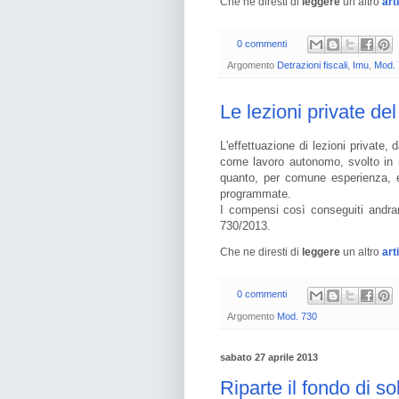
Che ne diresti di
leggere
un altro
art
0 commenti
Argomento
Detrazioni fiscali
,
Imu
,
Mod.
Le lezioni private de
L'effettuazione di lezioni private,
come lavoro autonomo, svolto in m
quanto, per comune esperienza, e
programmate.
I compensi così conseguiti andran
730/2013.
Che ne diresti di
leggere
un altro
art
0 commenti
Argomento
Mod. 730
sabato 27 aprile 2013
Riparte il fondo di so