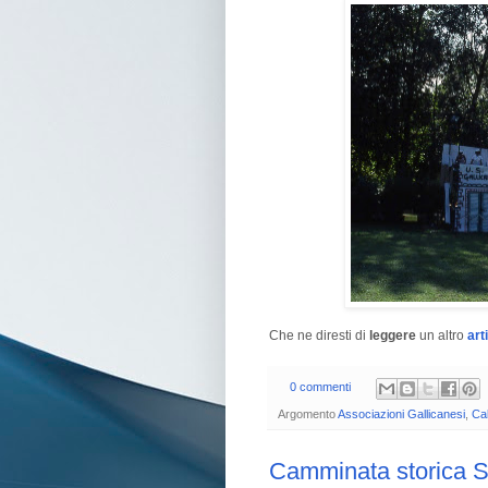
Che ne diresti di
leggere
un altro
art
0 commenti
Argomento
Associazioni Gallicanesi
,
Cal
Camminata storica Sa