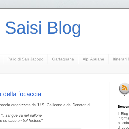
 Saisi Blog
Palio di San Jacopo
Garfagnana
Alpi Apuane
Itinerar
 della focaccia
accia organizzata dall'U.S. Gallicano e dai Donatori di
Benven
Il Blo
"il sangue va nel pallone
inform
e ne esce un bel festone"
piccol
di Lucc