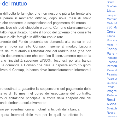
e del mutuo
Santa
Scaffaio
Lista
 difficoltà le famiglie, che non riescono più a far fronte alle
Lunigia
superare il momento difficile, dopo nove mesi di stallo
Maremm
atale che consente la sospensione del pagamento del mutuo.
Miele
Mi
730
 euro. Eco chi può chiederlo e come. Con uno stanziamento di
Mo
Croce
tallo ingiustificato, riparte il Fondo del governo che consente
Sillano
tuo alle famiglie in difficoltà con le rate.
Mosceta
intervento del Fondo presentando domanda alla banca in cui
morto
e si trova sul sito Consap. Insieme al modulo bisogna
Jacop
tà del mutuatario e l'attestazione del reddito Isee (che non
Pane 
 alla documentazione che certifica il licenziamento oppure la
Pantare
za o l'invalidità superiore all’80%. Toccherà poi alla banca
Focolac
ivi, la domanda a Consap che darà la risposta entro 15 giorni
Person
otivata di Consap, la banca deve immediatamente informare il
Pieve 
Pisanin
Pizzo de
Guelfino
Prado
uro destinati a garantire la sospensione del pagamento delle
Progr
ivo di 18 mesi nel corso dell’esecuzione del contratto.
Raduno 
o di abitazione principale. A fronte della sospensione del
Rossi
 Fondo rimborsa esclusivamente:
Rione
Strettoi
rio per eventuali onorari notarili anticipati dalla banca;
Rocca G
a quota interessi delle rate per le quali ha effetto la
Rondina