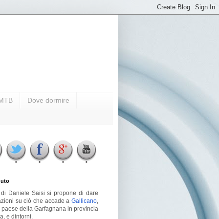
i MTB
Dove dormire
uto
g di Daniele Saisi si propone di dare
azioni su ciò che accade a
Gallicano
,
o paese della Garfagnana in provincia
a, e dintorni.