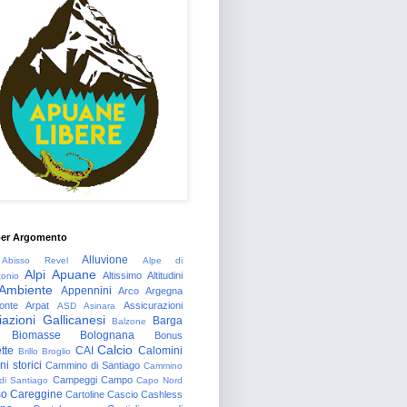
per Argomento
Alluvione
Abisso Revel
Alpe di
Alpi Apuane
Altissimo
Altitudini
tonio
Ambiente
Appennini
Arco
Argegna
onte
Arpat
Assicurazioni
ASD
Asinara
azioni Gallicanesi
Barga
Balzone
Biomasse
Bolognana
Bonus
Calcio
tte
CAI
Calomini
Brillo
Broglio
i storici
Cammino di Santiago
Cammino
Campeggi
Campo
 di Santiago
Capo Nord
so
Careggine
Cartoline
Cascio
Cashless