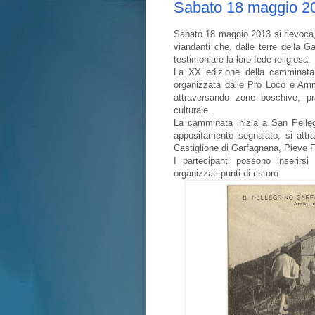
Sabato 18 maggio 2
Sabato 18 maggio 2013 si rievoca, p
viandanti che, dalle terre della G
testimoniare la loro fede religiosa.
La XX edizione della camminata 
organizzata dalle Pro Loco e Ammi
attraversando zone boschive, pr
culturale.
La camminata inizia a San Pellegr
appositamente segnalato, si attr
Castiglione di Garfagnana, Pieve 
I partecipanti possono inserirsi
organizzati punti di ristoro.