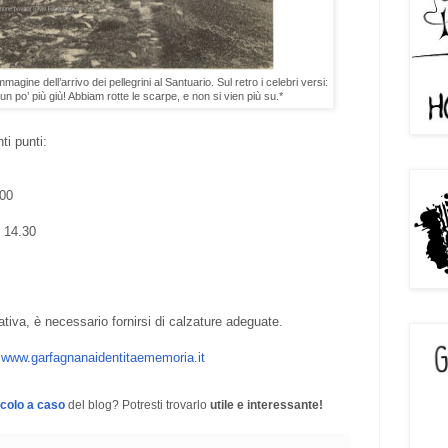
agine dell’arrivo dei pellegrini al Santuario. Sul retro i celebri versi:
e un po’ più giù! Abbiam rotte le scarpe, e non si vien più su.*
ti punti:
.00
 14.30
va, è necessario fornirsi di calzature adeguate.
a
www.garfagnanaidentitaememoria.it
icolo a caso
del blog? Potresti trovarlo
utile e interessante!