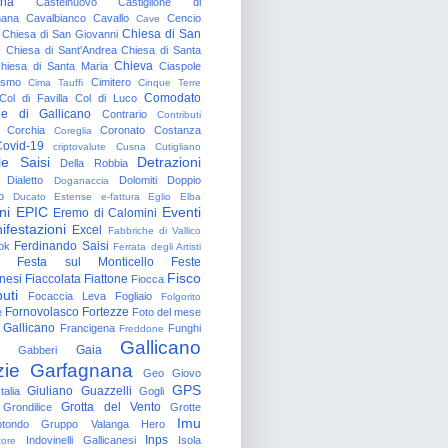
gna
Castelnuovo
Castiglione di
nana
Cavalbianco
Cavallo
Cencio
Cave
Chiesa di San
Chiesa di San Giovanni
o
Chiesa di Sant'Andrea
Chiesa di Santa
Chieva
hiesa di Santa Maria
Ciaspole
rismo
Cimitero
Cima Tauffi
Cinque Terre
Comodato
Col di Favilla
Col di Luco
e di Gallicano
Contrario
Contributi
Corchia
Coronato
Costanza
Coreglia
ovid-19
criptovalute
Cusna
Cutigliano
le Saisi
Detrazioni
Della Robbia
Dialetto
Dolomiti
Doppio
Doganaccia
o
Ducato Estense
e-fattura
Eglio
Elba
ni
EPIC
Eventi
Eremo di Calomini
ifestazioni
Excel
Fabbriche di Vallico
Ferdinando Saisi
ok
Ferrata degli Artisti
Festa sul Monticello
Feste
Fisco
nesi
Fiaccolata
Fiattone
Fiocca
uti
Focaccia Leva
Fogliaio
Folgorito
Fornovolasco
Fortezze
e
Foto del mese
 Gallicano
Francigena
Funghi
Freddone
Gallicano
Gaia
Gabberi
zie
Garfagnana
Geo
Giovo
GPS
Giuliano Guazzelli
talia
Gogli
Grotta del Vento
Grondilice
Grotte
Imu
otondo
Gruppo Valanga
Hero
Inps
Indovinelli Gallicanesi
Isola
tore