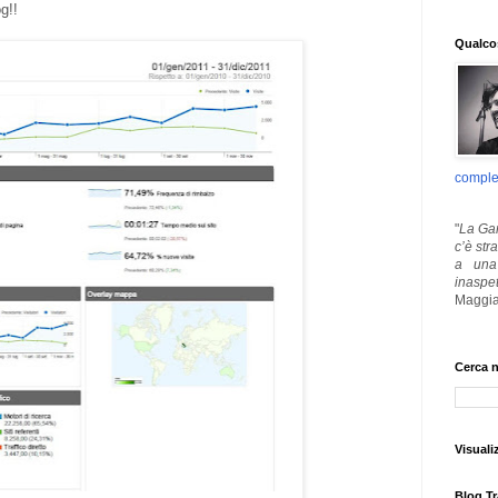
og!!
Qualcos
comple
"
La Gar
c’è str
a una 
inaspe
Maggia
Cerca n
Visuali
Blog Tr