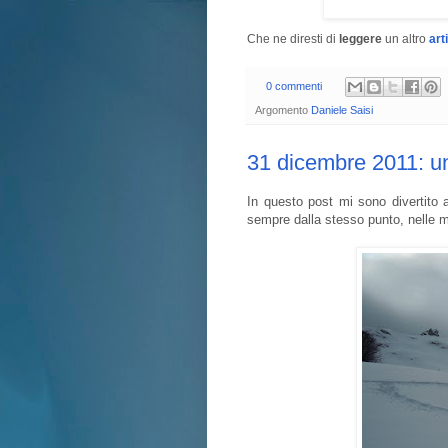
Che ne diresti di
leggere
un altro
art
0 commenti
Argomento
Daniele Saisi
31 dicembre 2011: u
In questo post mi sono divertito 
sempre dalla stesso punto, nelle m