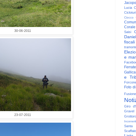
Jacop
Lucia
C
Ciclotu
Ciocco
Comun
Corale
30-06-2011
C
Saisi
Danie
fiscali
tramont
Elezio
e man
Facebo
Ferrate
Gallica
e Trib
Forcon
Foto di
Fusione
Noti
Giro d'I
Gravel
23-07-2011
Grottor
Inceneri
Santa
Scaffaio
Lista