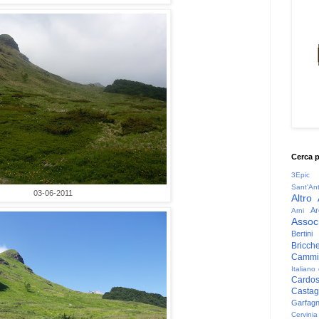
Cerca 
3Epic
Sant'An
03-06-2011
Altro
Ar
Arni
Associ
Bertini
Bricche
Cammin
Italiano
Cardo
Casta
Garfag
Cervinia