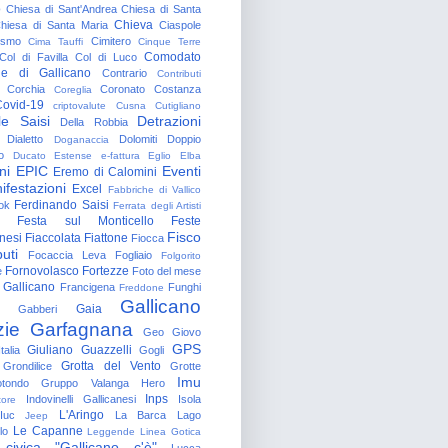
o
Chiesa di Sant'Andrea
Chiesa di Santa
Chieva
hiesa di Santa Maria
Ciaspole
rismo
Cimitero
Cima Tauffi
Cinque Terre
Comodato
Col di Favilla
Col di Luco
e di Gallicano
Contrario
Contributi
Corchia
Coronato
Costanza
Coreglia
ovid-19
criptovalute
Cusna
Cutigliano
le Saisi
Detrazioni
Della Robbia
Dialetto
Dolomiti
Doppio
Doganaccia
o
Ducato Estense
e-fattura
Eglio
Elba
ni
EPIC
Eventi
Eremo di Calomini
ifestazioni
Excel
Fabbriche di Vallico
Ferdinando Saisi
ok
Ferrata degli Artisti
Festa sul Monticello
Feste
Fisco
nesi
Fiaccolata
Fiattone
Fiocca
uti
Focaccia Leva
Fogliaio
Folgorito
Fornovolasco
Fortezze
e
Foto del mese
 Gallicano
Francigena
Funghi
Freddone
Gallicano
Gaia
Gabberi
zie
Garfagnana
Geo
Giovo
GPS
Giuliano Guazzelli
talia
Gogli
Grotta del Vento
Grondilice
Grotte
Imu
otondo
Gruppo Valanga
Hero
Inps
Indovinelli Gallicanesi
Isola
tore
L'Aringo
Iuc
La Barca
Lago
Jeep
Le Capanne
lo
Leggende
Linea Gotica
 civica "Gallicano c'è"
Lucca