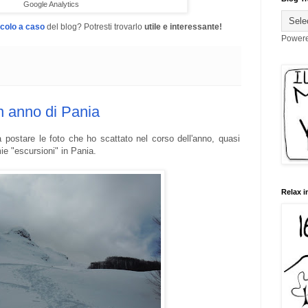
Google Analytics
icolo a caso
del blog? Potresti trovarlo
utile e interessante!
Power
n anno di Pania
a postare le foto che ho scattato nel corso dell'anno, quasi
ie "escursioni" in Pania.
Relax i