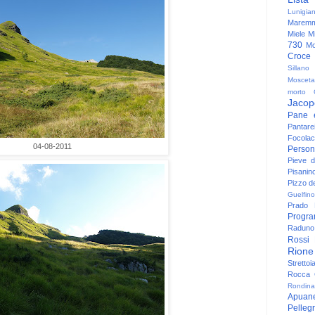
Lunigia
Maremm
Miele
Mi
730
Mo
Croce
Sillano
Mosceta
morto
Jacop
Pane 
Pantare
Focolac
04-08-2011
Person
Pieve 
Pisanin
Pizzo de
Guelfino
Prado
Progr
Raduno 
Rossi
Rione
Strettoi
Rocca G
Rondina
Apuan
Pelleg