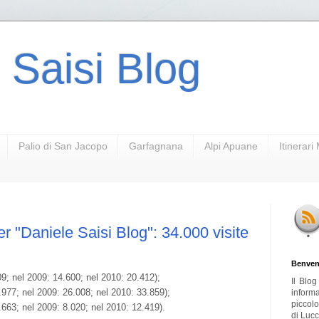
 Saisi Blog
Palio di San Jacopo
Garfagnana
Alpi Apuane
Itinerar
r "Daniele Saisi Blog": 34.000 visite
Benven
09; nel 2009: 14.600; nel 2010: 20.412);
Il Blo
.977; nel 2009: 26.008; nel 2010: 33.859);
inform
piccol
3.663; nel 2009: 8.020; nel 2010: 12.419).
di Lucc