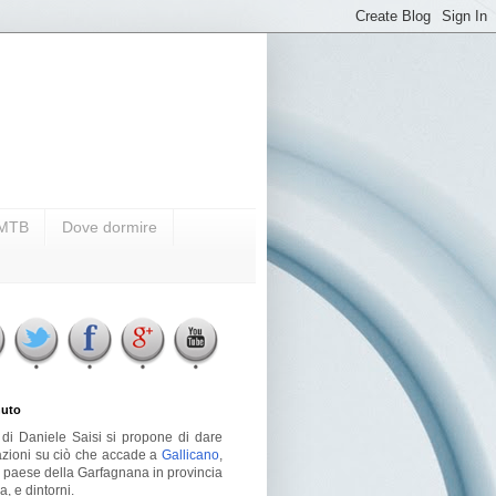
i MTB
Dove dormire
uto
g di Daniele Saisi si propone di dare
azioni su ciò che accade a
Gallicano
,
o paese della Garfagnana in provincia
a, e dintorni.