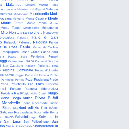
Maltempo
na
Maraini
Marche Trail
a Toscana
Matanna
Marmitte dei Giganti
Misericordia
Mod.
nestrella
Minucciano
Monte
lazzana
Monte Castore
Mologno
Monte Forato
Monte Penna
Monte
Monte Tondo
Monumento
Monteggiori
Mtb
Non tutti sanno che...
Nona
Omo
Palio di San
Orecchiella
Palestra
o
Palodina
Pallavolo
Palleroso
Panda
Pania
e le Rose
Pania di Corfino
i
Pasquigliora
Passo Croce
Passo della
cia
Pendolina
Perpoli
Passo Sella
aggi
Piazza
Petrosciana
Piazza al Serchio
di San Cassiano
Piglionico
Piglione
Pisa
Piscina Comunale
o
Pizzo d'Uccello
lle Saette
Poggio
Ponte del Diavolo
Ponte
Pozzi
Pradarena
Prade
Pontecosi
Porraie
Pro Loco
Prana
Pratofiorito
Procinto
ammi
Puntato
Raccolta differenziata
Rifugio
Palodina
Rai
Rifugio Nello Conti
Rione Bufali
Rione Borgo Antico
 Monticello
Rione Roccaforte
Rione
Ristrutturazioni edilizie
a
Roc d'Azur
allicano
Roccandagia
Rocchette
Roma
Sabatini
Salviamo le
Rovaio
io
Sagro
e
San Luigi
San
San Pellegrinetto
rino
Sbandieratori di
Sassi
Sassorosso