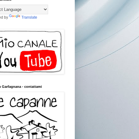
ed by
Translate
n Garfagnana - contattami