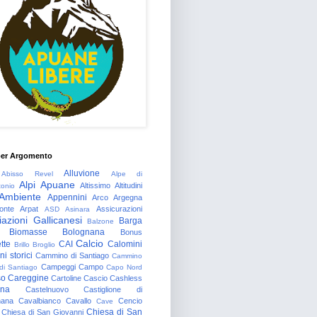
per Argomento
Alluvione
Abisso Revel
Alpe di
Alpi Apuane
Altissimo
Altitudini
tonio
Ambiente
Appennini
Arco
Argegna
onte
Arpat
Assicurazioni
ASD
Asinara
azioni Gallicanesi
Barga
Balzone
Biomasse
Bolognana
Bonus
Calcio
tte
CAI
Calomini
Brillo
Broglio
i storici
Cammino di Santiago
Cammino
Campeggi
Campo
 di Santiago
Capo Nord
so
Careggine
Cartoline
Cascio
Cashless
gna
Castelnuovo
Castiglione di
nana
Cavalbianco
Cavallo
Cencio
Cave
Chiesa di San
Chiesa di San Giovanni