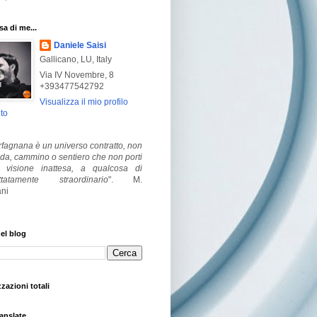
a di me...
Daniele Saisi
Gallicano, LU, Italy
Via IV Novembre, 8
+393477542792
Visualizza il mio profilo
to
fagnana è un universo contratto, non
ada, cammino o sentiero che non porti
visione inattesa, a qualcosa di
ttatamente straordinario
".
M.
ni
el blog
zzazioni totali
anslate