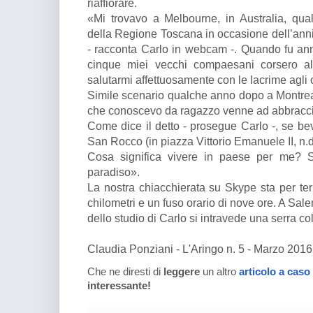
riaffiorare.
«Mi trovavo a Melbourne, in Australia, qu
della Regione Toscana in occasione dell’anni
- racconta Carlo in webcam -. Quando fu ann
cinque miei vecchi compaesani corsero al
salutarmi affettuosamente con le lacrime agli 
Simile scenario qualche anno dopo a Montre
che conoscevo da ragazzo venne ad abbraccia
Come dice il detto - prosegue Carlo -, se bev
San Rocco (in piazza Vittorio Emanuele II, n.d
Cosa significa vivere in paese per me? Sig
paradiso».
La nostra chiacchierata su Skype sta per ter
chilometri e un fuso orario di nove ore. A Sal
dello studio di Carlo si intravede una serra col
Claudia Ponziani - L'Aringo n. 5 - Marzo 2016
Che ne diresti di
leggere
un altro
articolo a caso
interessante!