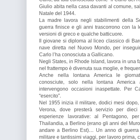
Giulio abita nella casa davanti al comune, salta
Natale del 1944.
La madre lavora negli stabilimenti della So
guerra finisce e gli anni trascorrono con la 
versioni di greco e qualche batticuore.
Il giovane si diploma al liceo classico di Ba
nave diretta nel Nuovo Mondo, per inseguir
Carlo l’ha conosciuta a Gallicano.
Negli States, in Rhode Island, lavora in una f
nel frattempo è divenuta sua moglie, e freque
Anche nella lontana America le giornat
conosciute, solo nella lontana America 
intervengono occasioni inaspettate. Per C
“esercito”.
Nel 1955 inizia il militare, dodici mesi dopo,
Verona, dove presterà servizio per dieci 
esperienze lavorative: al Pentagono, per
Thailandia, a Berlino (erano gli anni del Mur
andare a Berlino Est)… Un anno di guerra i
militare e tantissimi viaggi, per lavoro prima, 