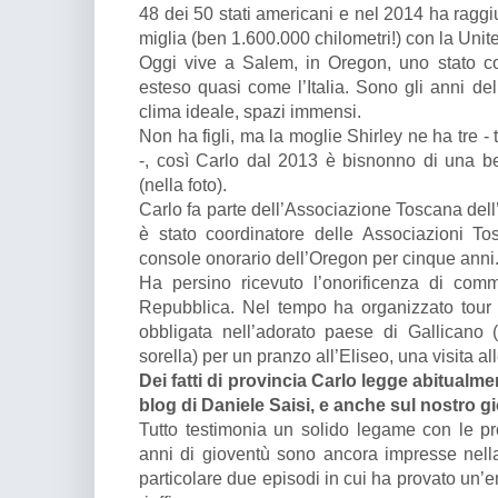
48 dei 50 stati americani e nel 2014 ha raggiu
miglia (ben 1.600.000 chilometri!) con la Unite
Oggi vive a Salem, in Oregon, uno stato con
esteso quasi come l’Italia. Sono gli anni de
clima ideale, spazi immensi.
Non ha figli, ma la moglie Shirley ne ha tre - t
-, così Carlo dal 2013 è bisnonno di una b
(nella foto).
Carlo fa parte dell’Associazione Toscana dell
è stato coordinatore delle Associazioni T
console onorario dell’Oregon per cinque anni
Ha persino ricevuto l’onorificenza di com
Repubblica. Nel tempo ha organizzato tour 
obbligata nell’adorato paese di Gallicano (
sorella) per un pranzo all’Eliseo, una visita all
Dei fatti di provincia Carlo legge abitualme
blog di Daniele Saisi, e anche sul nostro gi
Tutto testimonia un solido legame con le pro
anni di gioventù sono ancora impresse nell
particolare due episodi in cui ha provato un’e