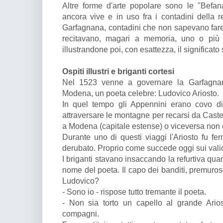
Altre forme d'arte popolare sono le "Befanate
ancora vive e in uso fra i contadini della 
Garfagnana, contadini che non sapevano fare 
recitavano, magari a memoria, uno o più
illustrandone poi, con esattezza, il significato s
Ospiti illustri e briganti cortesi
Nel 1523 venne a governare la Garfagnan
Modena, un poeta celebre: Ludovico Ariosto.
In quel tempo gli Appennini erano covo di
attraversare le montagne per recarsi da Cast
a Modena (capitale estense) o viceversa non e
Durante uno di questi viaggi l'Ariosto fu fer
derubato. Proprio come succede oggi sui valic
I briganti stavano insaccando la refurtiva qua
nome del poeta. Il capo dei banditi, premuro
Ludovico?
- Sono io - rispose tutto tremante il poeta.
- Non sia torto un capello al grande Arios
compagni.