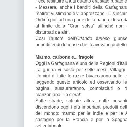
Fece restituire a tutti quanto era stato rubato e
- Messere, anche i banditi della Garfagnana
"satire" vi stimano e vi apprezzano - E s'inchin
Ordinò poi, ad una parte della banda, di scorta
al limite della "Gran selva" affinchè non 
disturbati da altri.
Così l'autore dell'
Orlando furioso
giunse
benedicendo le muse che lo avevano protetto 
Marmo, carbone e... fragole
Oggi la Garfagnana è una delle Regioni d'Ital
La guerra vi sostò per sette mesi. Villaggi in
Uomini di tutte le razze bivaccarono nelle 
leggendo questo articolo ed osservando le 
pagina, sussurreranno, compiaciuti o r
manzoniana: "Io c'era!"
Sulle strade, solcate allora dalle pesanti
discendono oggi i più importanti prodotti dell
del mondo: marmo per le Indie e per le A
castagno per la Francia e per la Spagna,
settentrionale.