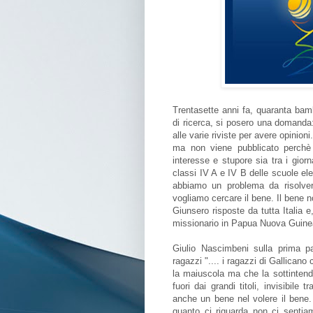
Trentasette anni fa, quaranta bam
di ricerca, si posero una domanda: 
alle varie riviste per avere opinioni
ma non viene pubblicato perchè n
interesse e stupore sia tra i giorna
classi IV A e IV B delle scuole el
abbiamo un problema da risolver
vogliamo cercare il bene. Il bene n
Giunsero risposte da tutta Italia 
missionario in Papua Nuova Guine
Giulio Nascimbeni sulla prima pa
ragazzi ".... i ragazzi di Gallican
la maiuscola ma che la sottintende
fuori dai grandi titoli, invisibile
anche un bene nel volere il bene.
quanto ci riguarda non ci sentiam