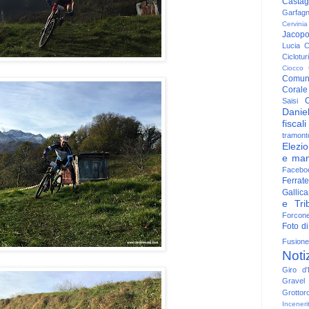
Casta
Garfag
Cervinia
Jacop
Lucia
C
Ciclotu
Ciocco
Comun
Corale
C
Saisi
Danie
fiscali
tramont
Elezio
e man
Facebo
Ferrate
Gallica
e Trib
Forcon
Foto di
Fusione
Noti
Giro d'I
Gravel
Grottor
Inceneri