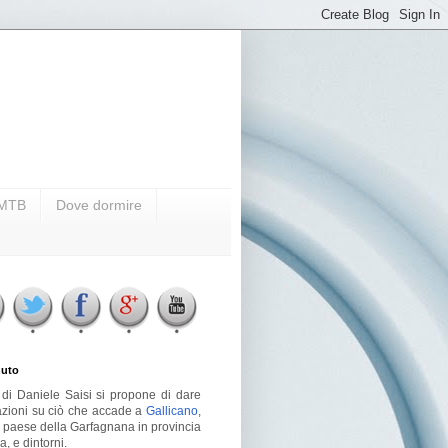
i MTB
Dove dormire
uto
g di Daniele Saisi si propone di dare
azioni su ciò che accade a
Gallicano
,
o paese della Garfagnana in provincia
a, e dintorni.