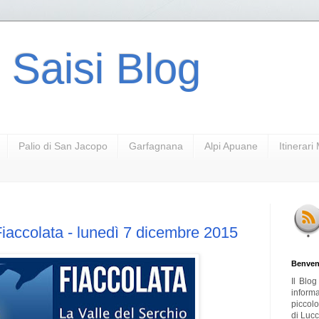
 Saisi Blog
Palio di San Jacopo
Garfagnana
Alpi Apuane
Itinerar
ccolata - lunedì 7 dicembre 2015
Benven
Il Blo
inform
piccol
di Lucc