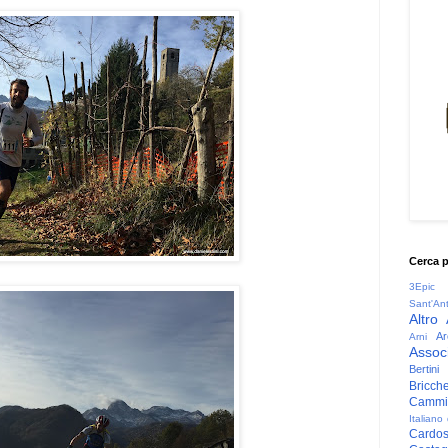
Cerca 
3Epic
Sant'An
Altro
Ar
Arni
Associ
Bertini
Bricche
Cammin
Italiano
Cardo