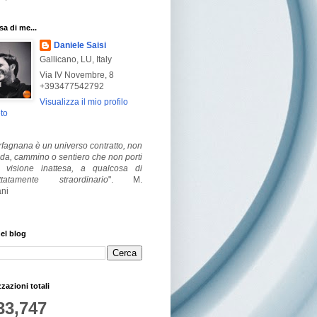
a di me...
Daniele Saisi
Gallicano, LU, Italy
Via IV Novembre, 8
+393477542792
Visualizza il mio profilo
to
fagnana è un universo contratto, non
ada, cammino o sentiero che non porti
visione inattesa, a qualcosa di
ttatamente straordinario
".
M.
ni
el blog
zzazioni totali
33,747