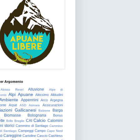
per Argomento
Alluvione
Abisso Revel
Alpe di
Alpi Apuane
Altissimo
Altitudini
tonio
Ambiente
Appennini
Arco
Argegna
onte
Arpat
Assicurazioni
ASD
Asinara
azioni Gallicanesi
Barga
Balzone
Biomasse
Bolognana
Bonus
Calcio
tte
CAI
Calomini
Brillo
Broglio
i storici
Cammino di Santiago
Cammino
Campeggi
Campo
 di Santiago
Capo Nord
so
Careggine
Cartoline
Cascio
Cashless