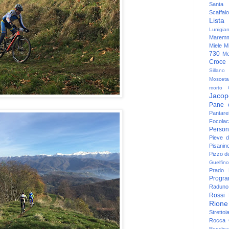
Santa
Scaffaio
Lista
Lunigia
Maremm
Miele
Mi
730
Mo
Croce
Sillano
Mosceta
morto
Jacop
Pane 
Pantare
Focolac
Person
Pieve 
Pisanin
Pizzo de
Guelfino
Prado
Progr
Raduno 
Rossi
Rione
Strettoi
Rocca G
Rondina