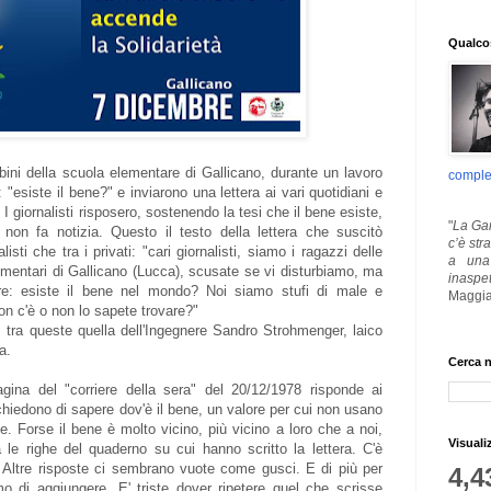
Qualcos
bini della scuola elementare di Gallicano, durante un lavoro
comple
"esiste il bene?" e inviarono una lettera ai vari quotidiani e
. I giornalisti risposero, sostenendo la tesi che il bene esiste,
"
La Gar
on fa notizia. Questo il testo della lettera che suscitò
c’è str
listi che tra i privati: "cari giornalisti, siamo i ragazzi delle
a una 
ementari di Gallicano (Lucca), scusate se vi disturbiamo, ma
inaspe
e: esiste il bene nel mondo? Noi siamo stufi di male e
Maggia
on c'è o non lo sapete trovare?"
e, tra queste quella dell'Ingegnere Sandro Strohmenger, laico
a.
Cerca n
gina del "corriere della sera" del 20/12/1978 risponde ai
o chiedono di sapere dov'è il bene, un valore per cui non usano
. Forse il bene è molto vicino, più vicino a loro che a noi,
Visuali
 tra le righe del quaderno su cui hanno scritto la lettera. C'è
 Altre risposte ci sembrano vuote come gusci. E di più per
4,4
o di aggiungere. E' triste dover ripetere quel che scrisse