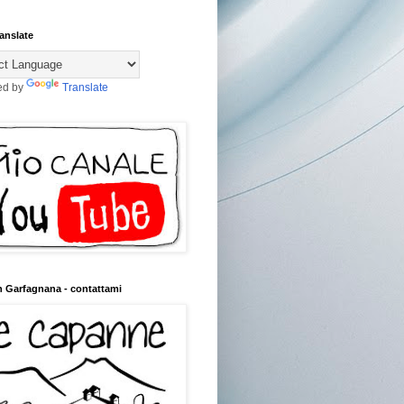
anslate
ed by
Translate
n Garfagnana - contattami