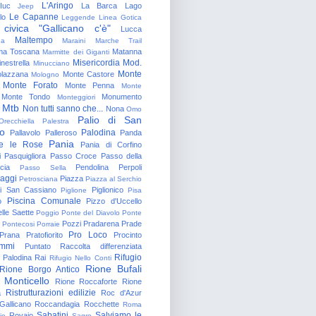
L'Aringo
Iuc
La Barca
Lago
Jeep
Le Capanne
lo
Leggende
Linea Gotica
 civica "Gallicano c'è"
Lucca
Maltempo
na
Maraini
Marche Trail
a Toscana
Matanna
Marmitte dei Giganti
Misericordia
Mod.
nestrella
Minucciano
Monte
lazzana
Monte Castore
Mologno
Monte Forato
Monte Penna
Monte
Monte Tondo
Monumento
Monteggiori
Mtb
Non tutti sanno che...
Nona
Omo
Palio di San
Orecchiella
Palestra
o
Palodina
Pallavolo
Palleroso
Panda
Pania
e le Rose
Pania di Corfino
i
Pasquigliora
Passo Croce
Passo della
cia
Pendolina
Perpoli
Passo Sella
aggi
Piazza
Petrosciana
Piazza al Serchio
di San Cassiano
Piglionico
Piglione
Pisa
Piscina Comunale
o
Pizzo d'Uccello
lle Saette
Poggio
Ponte del Diavolo
Ponte
Pozzi
Pradarena
Prade
Pontecosi
Porraie
Pro Loco
Prana
Pratofiorito
Procinto
ammi
Puntato
Raccolta differenziata
Rifugio
Palodina
Rai
Rifugio Nello Conti
Rione Bufali
Rione Borgo Antico
 Monticello
Rione Roccaforte
Rione
Ristrutturazioni edilizie
a
Roc d'Azur
allicano
Roccandagia
Rocchette
Roma
Sabatini
Salviamo le
Rovaio
io
Sagro