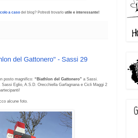
icolo a caso
del blog? Potresti trovarlo
utile e interessante!
hlon del Gattonero" - Sassi 29
un posto magnifico:
“Biathlon del Gattonero”
a Sassi.
. Sassi Eglio, A.S.D. Orecchiella Garfagnana e Cicli Maggi 2
artecipanti!
ecco alcune foto.