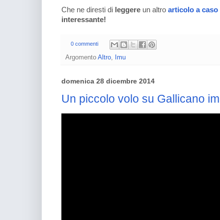
Che ne diresti di
leggere
un altro
articolo a caso
interessante!
0 commenti
Argomento
Altro
,
Imu
domenica 28 dicembre 2014
Un piccolo volo su Gallicano i