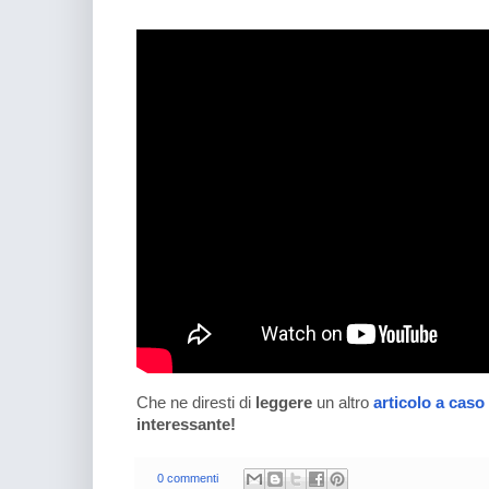
Che ne diresti di
leggere
un altro
articolo a caso
interessante!
0 commenti