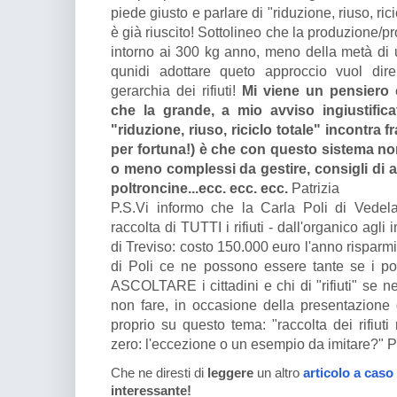
piede giusto e parlare di "riduzione, riuso, ric
è già riuscito! Sottolineo che la produzione/pro
intorno ai 300 kg anno, meno della metà di u
qunidi adottare queto approccio vuol dire
gerarchia dei rifiuti!
Mi viene un pensiero c
che la grande, a mio avviso ingiustifica
"riduzione, riuso, riciclo totale" incontra fra
per fortuna!) è che con questo sistema non
o meno complessi da gestire, consigli di 
poltroncine...ecc. ecc. ecc.
Patrizia
P.S.Vi informo che la Carla Poli di Vede
raccolta di TUTTI i rifiuti - dall'organico ag
di Treviso: costo 150.000 euro l'anno risparm
di Poli ce ne possono essere tante se i pol
ASCOLTARE i cittadini e chi di "rifiuti" se n
non fare, in occasione della presentazione 
proprio su questo tema: "raccolta dei rifiuti
zero: l'eccezione o un esempio da imitare?" Pa
Che ne diresti di
leggere
un altro
articolo a caso
interessante!