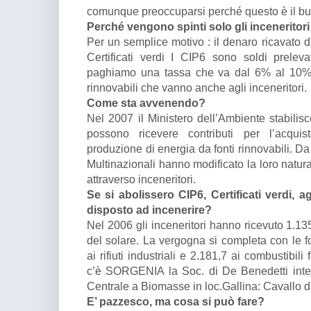
comunque preoccuparsi perché questo è il bus
Perché vengono spinti solo gli inceneritori 
Per un semplice motivo : il denaro ricavato d
Certificati verdi I CIP6 sono soldi prelevat
paghiamo una tassa che va dal 6% al 10%ch
rinnovabili che vanno anche agli inceneritori.
Come sta avvenendo?
Nel 2007 il Ministero dell’Ambiente stabilis
possono ricevere contributi per l’acquist
produzione di energia da fonti rinnovabili. Da 
Multinazionali hanno modificato la loro natur
attraverso inceneritori.
Se si abolissero CIP6, Certificati verdi, a
disposto ad incenerire?
Nel 2006 gli inceneritori hanno ricevuto 1.135
del solare. La vergogna si completa con le fon
ai rifiuti industriali e 2.181,7 ai combustibili 
c’è SORGENIA la Soc. di De Benedetti inter
Centrale a Biomasse in loc.Gallina: Cavallo di
E’ pazzesco, ma cosa si può fare?