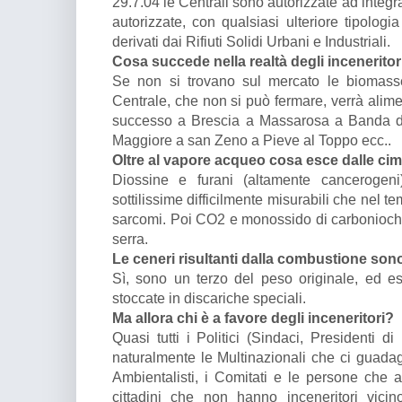
29.7.04 le Centrali sono autorizzate ad integ
autorizzate, con qualsiasi ulteriore tipolog
derivati dai Rifiuti Solidi Urbani e Industriali.
Cosa succede nella realtà degli incenerito
Se non si trovano sul mercato le biomasse
Centrale, che non si può fermare, verrà alime
successo a Brescia a Massarosa a Banda d’
Maggiore a san Zeno a Pieve al Toppo ecc..
Oltre al vapore acqueo cosa esce dalle cim
Diossine e furani (altamente cancerogeni)
sottilissime difficilmente misurabili che nel 
sarcomi. Poi CO2 e monossido di carbonioche
serra.
Le ceneri risultanti dalla combustione son
Sì, sono un terzo del peso originale, ed 
stoccate in discariche speciali.
Ma allora chi è a favore degli inceneritori?
Quasi tutti i Politici (Sindaci, Presidenti d
naturalmente le Multinazionali che ci guadag
Ambientalisti, i Comitati e le persone che ab
cittadini che non hanno inceneritori vi