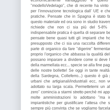
economicamente vantaggioso è quello
"modelloVedelago", che di recente ha vinto 
per l'innovazione tecnologica dall' UE e ch
pratiche. Pensate che in Spagna è stato fat
questo materiale ed ora sono in studio traver
richiede che non ci sia più del 5-8% d
indispensabile pratica è quella di separare ben
pensate bene quasi tutti gli impianti che h
presupposto che ci sia una raccolta differ
parte di organico da fare "digerire" fermenta
proprio l'organico che abbassa la qualità dell
possano imparare a dividere come si deve l'
della marmellata ecc... specie se alla fine p
delle nostre bollette! Se oggi in tante realtà
della Sardegna, Colleferro...) questo è già p
urbani che artigianali/industriali ecc, no
adottato su larga scala. Permettetemi un alt
zero" comincia a starmi stretto perchè mi ap
molte amministrazioni lo adottano "ma i
impiantistiche per giustificare l'attesa che 
sempre più convinta che se vogliamo farcela