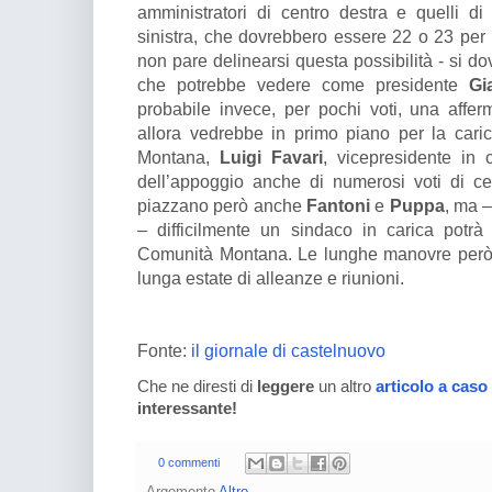
amministratori di centro destra e quelli di
sinistra, che dovrebbero essere 22 o 23 per 
non pare delinearsi questa possibilità - si d
che potrebbe vedere come presidente
Gi
probabile invece, per pochi voti, una affer
allora vedrebbe in primo piano per la cari
Montana,
Luigi Favari
, vicepresidente in c
dell’appoggio anche di numerosi voti di cen
piazzano però anche
Fantoni
e
Puppa
, ma –
– difficilmente un sindaco in carica potrà
Comunità Montana. Le lunghe manovre però s
lunga estate di alleanze e riunioni.
Fonte:
il giornale di castelnuovo
Che ne diresti di
leggere
un altro
articolo a caso
interessante!
0 commenti
Argomento
Altro