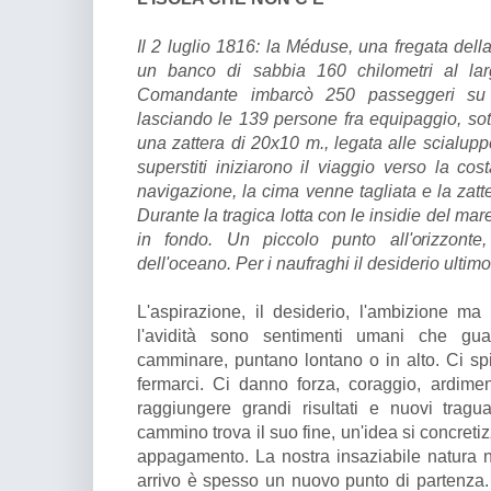
Il 2 luglio 1816: la Méduse, una fregata dell
un banco di sabbia 160 chilometri al larg
Comandante imbarcò 250 passeggeri su s
lasciando le 139 persone fra equipaggio, sott
una zattera di 20x10 m., legata alle scialup
superstiti iniziarono il viaggio verso la cos
navigazione, la cima venne tagliata e la zat
Durante la tragica lotta con le insidie del ma
in fondo. Un piccolo punto all'orizzonte,
dell'oceano. Per i naufraghi il desiderio ultim
L'aspirazione, il desiderio, l'ambizione ma
l'avidità sono sentimenti umani che gu
camminare, puntano lontano o in alto. Ci s
fermarci. Ci danno forza, coraggio, ardimen
raggiungere grandi risultati e nuovi trag
cammino trova il suo fine, un'idea si concreti
appagamento. La nostra insaziabile natura 
arrivo è spesso un nuovo punto di partenza. 