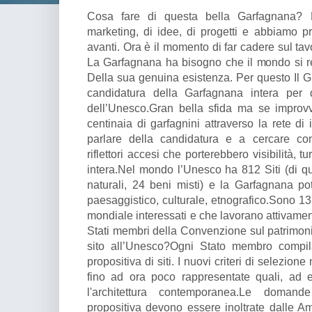
Cosa fare di questa bella Garfagnana? 
marketing, di idee, di progetti e abbiamo 
avanti. Ora è il momento di far cadere sul tav
La Garfagnana ha bisogno che il mondo si r
Della sua genuina esistenza. Per questo Il G
candidatura della Garfagnana intera per 
dell’Unesco.Gran bella sfida ma se improvvi
centinaia di garfagnini attraverso la rete di i
parlare della candidatura e a cercare c
riflettori accesi che porterebbero visibilità, tu
intera.Nel mondo l’Unesco ha 812 Siti (di qu
naturali, 24 beni misti) e la Garfagnana pot
paesaggistico, culturale, etnografico.Sono 137
mondiale interessati e che lavorano attivamen
Stati membri della Convenzione sul patrimon
sito all’Unesco?Ogni Stato membro compila
propositiva di siti. I nuovi criteri di selezione
fino ad ora poco rappresentate quali, ad e
l'architettura contemporanea.Le domand
propositiva devono essere inoltrate dalle Am