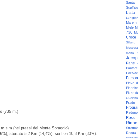
Santa
Scaffaio
Lista
Lunigia
Maremm
Miele
Mi
730
Mo
Croce
Sillano
Mosceta
morto
Jacop
Pane 
Pantare
Focolac
Person
Pieve 
Pisanin
Pizzo de
Guelfino
Prado
Progr
no (735 m.)
Raduno 
Rossi
Rione
2 m slm (nei pressi del Monte Soraggio)
Strettoi
Rocca G
,6%), sterrato 5,2 Km (14,4%), sentieri 10,8 Km (30%).
Rondina