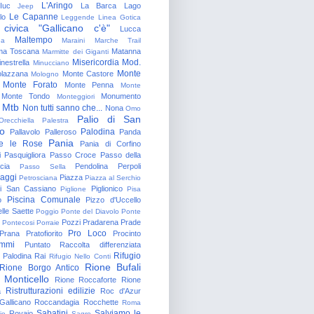
L'Aringo
Iuc
La Barca
Lago
Jeep
Le Capanne
lo
Leggende
Linea Gotica
 civica "Gallicano c'è"
Lucca
Maltempo
na
Maraini
Marche Trail
a Toscana
Matanna
Marmitte dei Giganti
Misericordia
Mod.
nestrella
Minucciano
Monte
lazzana
Monte Castore
Mologno
Monte Forato
Monte Penna
Monte
Monte Tondo
Monumento
Monteggiori
Mtb
Non tutti sanno che...
Nona
Omo
Palio di San
Orecchiella
Palestra
o
Palodina
Pallavolo
Palleroso
Panda
Pania
e le Rose
Pania di Corfino
i
Pasquigliora
Passo Croce
Passo della
cia
Pendolina
Perpoli
Passo Sella
aggi
Piazza
Petrosciana
Piazza al Serchio
di San Cassiano
Piglionico
Piglione
Pisa
Piscina Comunale
o
Pizzo d'Uccello
lle Saette
Poggio
Ponte del Diavolo
Ponte
Pozzi
Pradarena
Prade
Pontecosi
Porraie
Pro Loco
Prana
Pratofiorito
Procinto
ammi
Puntato
Raccolta differenziata
Rifugio
Palodina
Rai
Rifugio Nello Conti
Rione Bufali
Rione Borgo Antico
 Monticello
Rione Roccaforte
Rione
Ristrutturazioni edilizie
a
Roc d'Azur
allicano
Roccandagia
Rocchette
Roma
Sabatini
Salviamo le
Rovaio
io
Sagro