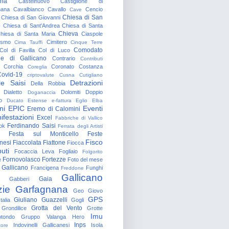
gna
Castelnuovo
Castiglione di
nana
Cavalbianco
Cavallo
Cencio
Cave
Chiesa di San
Chiesa di San Giovanni
o
Chiesa di Sant'Andrea
Chiesa di Santa
Chieva
hiesa di Santa Maria
Ciaspole
rismo
Cimitero
Cima Tauffi
Cinque Terre
Comodato
Col di Favilla
Col di Luco
e di Gallicano
Contrario
Contributi
Corchia
Coronato
Costanza
Coreglia
ovid-19
criptovalute
Cusna
Cutigliano
le Saisi
Detrazioni
Della Robbia
Dialetto
Dolomiti
Doppio
Doganaccia
o
Ducato Estense
e-fattura
Eglio
Elba
ni
EPIC
Eventi
Eremo di Calomini
ifestazioni
Excel
Fabbriche di Vallico
Ferdinando Saisi
ok
Ferrata degli Artisti
Festa sul Monticello
Feste
Fisco
nesi
Fiaccolata
Fiattone
Fiocca
uti
Focaccia Leva
Fogliaio
Folgorito
Fornovolasco
Fortezze
e
Foto del mese
 Gallicano
Francigena
Funghi
Freddone
Gallicano
Gaia
Gabberi
zie
Garfagnana
Geo
Giovo
GPS
Giuliano Guazzelli
talia
Gogli
Grotta del Vento
Grondilice
Grotte
Imu
otondo
Gruppo Valanga
Hero
Inps
Indovinelli Gallicanesi
Isola
tore