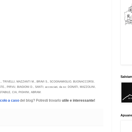
Salvia
 SIM., TRIVELLI, MAZZANTI M., BRAVI S., SCOGNAMIGLIO, BUONACCORSI,
STE., PIRVU, BIAGIONI D., SANTI; accosciati, da sx: DONATI, MAZZOLINI,
TABILE, CIA, PIGHINI, ABRAM.
icolo a caso
del blog? Potresti trovarlo
utile e interessante!
Apuane