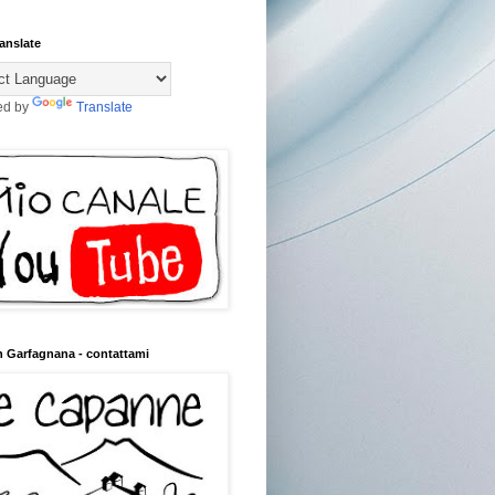
anslate
ed by
Translate
n Garfagnana - contattami