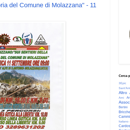
toria del Comune di Molazzana" - 11
Cerca 
3Epic
Sant'An
Altro
Ar
Arni
Associ
Bertini
Bricche
Cammin
Italiano
Cardo