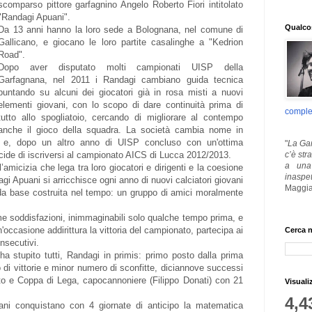
scomparso pittore garfagnino Angelo Roberto Fiori intitolato
"Randagi Apuani".
Qualcos
Da 13 anni hanno la loro sede a Bolognana, nel comune di
Gallicano, e giocano le loro partite casalinghe a "Kedrion
Road".
Dopo aver disputato molti campionati UISP della
Garfagnana, nel 2011 i Randagi cambiano guida tecnica
puntando su alcuni dei giocatori già in rosa misti a nuovi
elementi giovani, con lo scopo di dare continuità prima di
comple
tutto allo spogliatoio, cercando di migliorare al contempo
anche il gioco della squadra. La società cambia nome in
e, dopo un altro anno di UISP concluso con un'ottima
"
La Gar
c’è str
cide di iscriversi al campionato AICS di Lucca 2012/2013.
a una 
’amicizia che lega tra loro giocatori e dirigenti e la coesione
inaspe
agi Apuani si arricchisce ogni anno di nuovi calciatori giovani
Maggia
da base costruita nel tempo: un gruppo di amici moralmente
ime soddisfazioni, inimmaginabili solo qualche tempo prima, e
'occasione addirittura la vittoria del campionato, partecipa ai
Cerca n
nsecutivi.
ha stupito tutti, Randagi in primis: primo posto dalla prima
 di vittorie e minor numero di sconfitte, diciannove successi
to e Coppa di Lega, capocannoniere (Filippo Donati) con 21
Visuali
4,4
ni conquistano con 4 giornate di anticipo la matematica