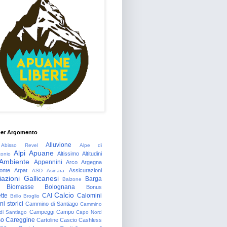
per Argomento
Alluvione
Abisso Revel
Alpe di
Alpi Apuane
Altissimo
Altitudini
tonio
Ambiente
Appennini
Arco
Argegna
onte
Arpat
Assicurazioni
ASD
Asinara
azioni Gallicanesi
Barga
Balzone
Biomasse
Bolognana
Bonus
Calcio
tte
CAI
Calomini
Brillo
Broglio
i storici
Cammino di Santiago
Cammino
Campeggi
Campo
 di Santiago
Capo Nord
so
Careggine
Cartoline
Cascio
Cashless