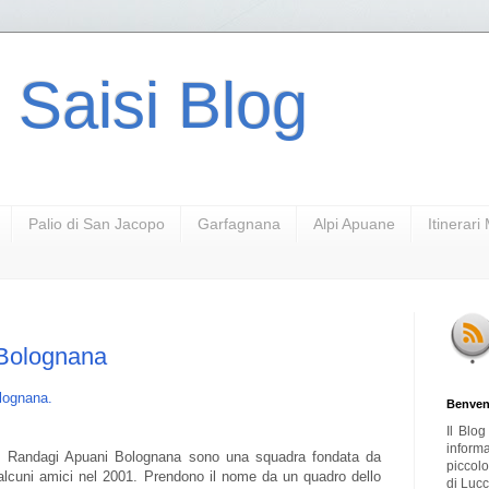
 Saisi Blog
Palio di San Jacopo
Garfagnana
Alpi Apuane
Itinerar
 Bolognana
lognana.
Benven
Il Blo
inform
I Randagi Apuani Bolognana sono una squadra fondata da
piccol
alcuni amici nel 2001. Prendono il nome da un quadro dello
di Lucc