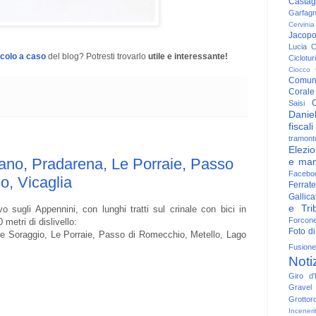
Casta
Garfag
Cervinia
Jacop
Lucia
C
icolo a caso
del blog? Potresti trovarlo
utile e interessante!
Ciclotu
Ciocco
Comun
Corale
C
Saisi
Danie
fiscali
tramont
Elezio
ano, Pradarena, Le Porraie, Passo
e man
Facebo
o, Vicaglia
Ferrate
Gallica
e Trib
o sugli Appennini, con lunghi tratti sul crinale con bici in
Forcon
 metri di dislivello:
Foto di
te Soraggio, Le Porraie, Passo di Romecchio, Metello, Lago
Fusione
Noti
Giro d'I
Gravel
Grottor
Inceneri