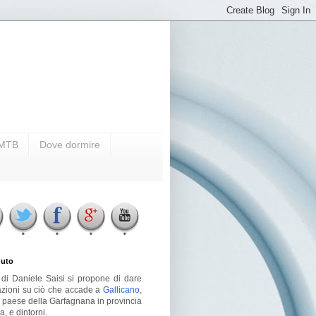
i MTB
Dove dormire
uto
g di Daniele Saisi si propone di dare
azioni su ciò che accade a
Gallicano
,
o paese della Garfagnana in provincia
a, e dintorni.