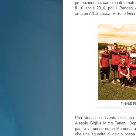
promozione nel campionato amator
Il 16 aprile 2016, poi, i Randagi
amatori AICS Lucca IV Serie Girone 
FINALE Pla
Una storia che diventa più cupa 
Alessio Gigli e Mirco Fanani. Dop
partite vittoriose ed un Memorial
che una squadra di calcio possa r