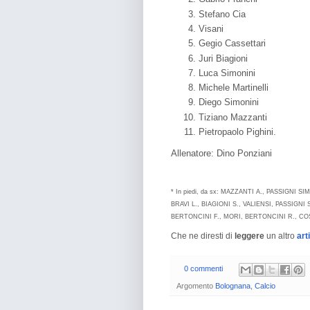
Stefano Cia
Visani
Gegio Cassettari
Juri Biagioni
Luca Simonini
Michele Martinelli
Diego Simonini
Tiziano Mazzanti
Pietropaolo Pighini.
Allenatore: Dino Ponziani
* In piedi, da sx: MAZZANTI A., PASSIGNI
BRAVI L., BIAGIONI S., VALIENSI, PASSIGNI 
BERTONCINI F., MORI, BERTONCINI R., COS
Che ne diresti di
leggere
un altro
art
0 commenti
Argomento
Bolognana
,
Calcio