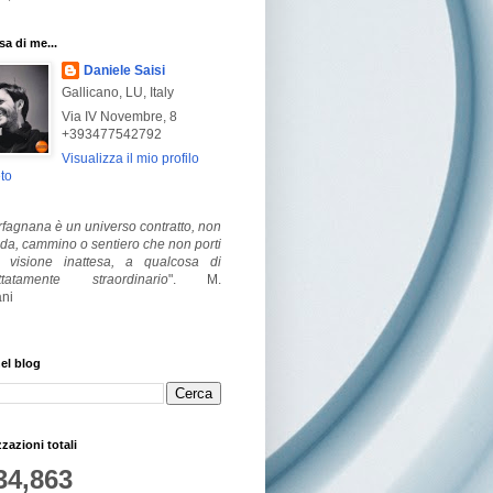
a di me...
Daniele Saisi
Gallicano, LU, Italy
Via IV Novembre, 8
+393477542792
Visualizza il mio profilo
to
fagnana è un universo contratto, non
ada, cammino o sentiero che non porti
visione inattesa, a qualcosa di
ttatamente straordinario
".
M.
ni
el blog
zzazioni totali
34,863