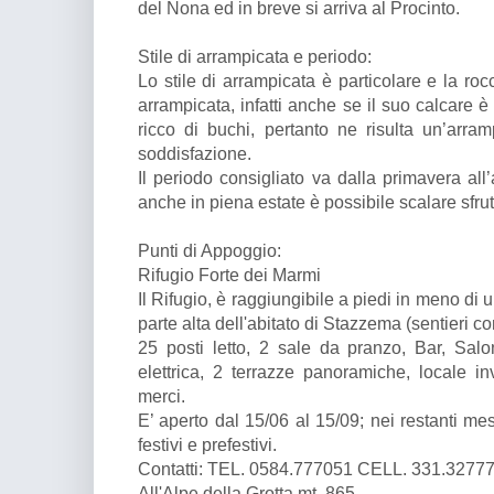
del Nona ed in breve si arriva al Procinto.
Stile di arrampicata e periodo:
Lo stile di arrampicata è particolare e la ro
arrampicata, infatti anche se il suo calcare è
ricco di buchi, pertanto ne risulta un’arram
soddisfazione.
Il periodo consigliato va dalla primavera al
anche in piena estate è possibile scalare sfrut
Punti di Appoggio:
Rifugio Forte dei Marmi
Il Rifugio, è raggiungibile a piedi in meno di
parte alta dell'abitato di Stazzema (sentieri c
25 posti letto, 2 sale da pranzo, Bar, Sal
elettrica, 2 terrazze panoramiche, locale in
merci.
E’ aperto dal 15/06 al 15/09; nei restanti mesi
festivi e prefestivi.
Contatti: TEL. 0584.777051 CELL. 331.327774
All'Alpe della Grotta mt. 865