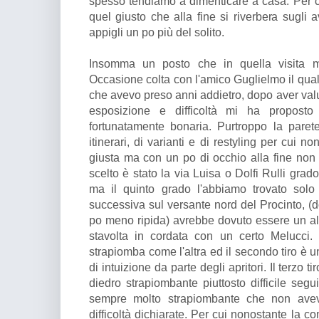
spesso tendiamo a dimenticare a casa. Per c
quel giusto che alla fine si riverbera sugli 
appigli un po più del solito.
Insomma un posto che in quella visita mi 
Occasione colta con l'amico Guglielmo il qual
che avevo preso anni addietro, dopo aver valut
esposizione e difficoltà mi ha proposto
fortunatamente bonaria. Purtroppo la paret
itinerari, di varianti e di restyling per cui no
giusta ma con un po di occhio alla fine non è 
scelto è stato la via Luisa o Dolfi Rulli grado
ma il quinto grado l'abbiamo trovato solo
successiva sul versante nord del Procinto, (
po meno ripida) avrebbe dovuto essere un alt
stavolta in cordata con un certo Melucci. 
strapiomba come l'altra ed il secondo tiro è 
di intuizione da parte degli apritori. Il terzo 
diedro strapiombante piuttosto difficile seg
sempre molto strapiombante che non ave
difficoltà dichiarate. Per cui nonostante la 