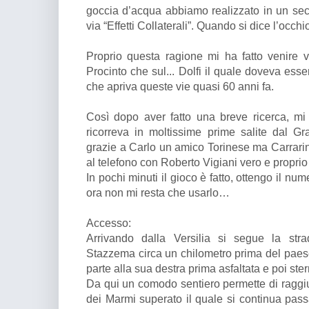
goccia d’acqua abbiamo realizzato in un se
via “Effetti Collaterali”. Quando si dice l’occhio
Proprio questa ragione mi ha fatto venire v
Procinto che sul... Dolfi il quale doveva ess
che apriva queste vie quasi 60 anni fa.
Così dopo aver fatto una breve ricerca, m
ricorreva in moltissime prime salite dal G
grazie a Carlo un amico Torinese ma Carrari
al telefono con Roberto Vigiani vero e propr
In pochi minuti il gioco è fatto, ottengo il num
ora non mi resta che usarlo…
Accesso:
Arrivando dalla Versilia si segue la stra
Stazzema circa un chilometro prima del paese
parte alla sua destra prima asfaltata e poi ster
Da qui un comodo sentiero permette di raggiun
dei Marmi superato il quale si continua pass