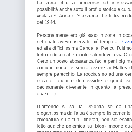
La zona oltre a numerose ed interessant
possibilità anche sotto il profilo storico e cult
visita a S. Anna di Stazzema che fu teatro de
del 1944.
Personalmente ero già stato in zona in occa
nel quale avevo riservato più tempo al
Pizzo
ed alla difficilissima Candalla. Per cui l'ult
torto dedicato al Procinto salendovi la via Cru
Certo un posto abbastanza facile per i big m
comuni mortali e senza essere ai Mallos d
sempre parecchio. La roccia sino ad una certa
ricca di buchi e di clessidre e quindi s
decisamente divertente in quanto la presa
quasi… ).
D’altronde si sa, la Dolomia se da una
elegantissima dall'altra è sempre fisicamente m
chiodatura su alcuni itinerari, non sia esat
letto qualche polemica sui blog) impone que