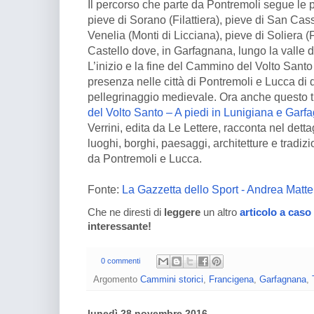
Il percorso che parte da Pontremoli segue le p
pieve di Sorano (Filattiera), pieve di San Ca
Venelia (Monti di Licciana), pieve di Soliera (
Castello dove, in Garfagnana, lungo la valle d
L’inizio e la fine del Cammino del Volto Santo
presenza nelle città di Pontremoli e Lucca di d
pellegrinaggio medievale. Ora anche questo t
del Volto Santo – A piedi in Lunigiana e Garf
Verrini, edita da Le Lettere, racconta nel detta
luoghi, borghi, paesaggi, architetture e tradiz
da Pontremoli e Lucca.
Fonte:
La Gazzetta dello Sport - Andrea Matte
Che ne diresti di
leggere
un altro
articolo a caso
interessante!
0 commenti
Argomento
Cammini storici
,
Francigena
,
Garfagnana
,
lunedì 28 novembre 2016