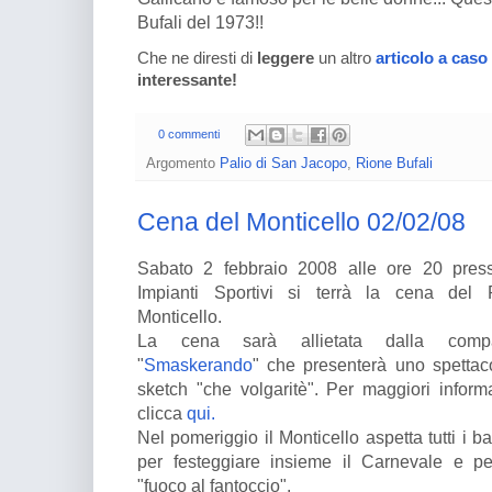
Bufali del 1973!!
Che ne diresti di
leggere
un altro
articolo a caso
interessante!
0 commenti
Argomento
Palio di San Jacopo
,
Rione Bufali
Cena del Monticello 02/02/08
Sabato 2 febbraio 2008 alle ore 20 press
Impianti Sportivi si terrà la cena del 
Monticello.
La cena sarà allietata dalla comp
"
Smaskerando
" che presenterà uno spettac
sketch "che volgaritè". Per maggiori inform
clicca
qui.
Nel pomeriggio il Monticello aspetta tutti i b
per festeggiare insieme il Carnevale e pe
"fuoco al fantoccio".