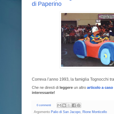
di Paperino
Correva l'anno 1993, la famiglia Tognocchi tra
Che ne diresti di
leggere
un altro
articolo a caso
interessante!
0 commenti
Argomento
Palio di San Jacopo
,
Rione Monticello