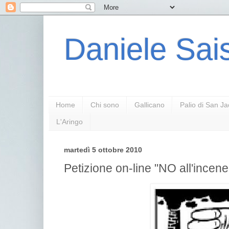
Daniele Sais
Home
Chi sono
Gallicano
Palio di San J
L'Aringo
martedì 5 ottobre 2010
Petizione on-line "NO all'incen