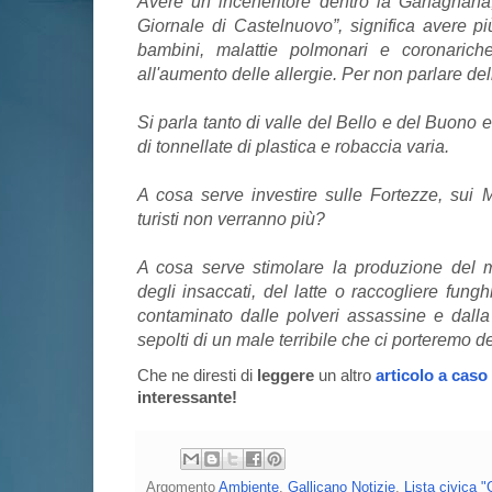
Avere un inceneritore dentro la Garfagnana
Giornale di Castelnuovo”, significa avere pi
bambini, malattie polmonari e coronariche
all'aumento delle allergie. Per non parlare de
Si parla tanto di valle del Bello e del Buono 
di tonnellate di plastica e robaccia varia.
A cosa serve investire sulle Fortezze, sui Mu
turisti non verranno più?
A cosa serve stimolare la produzione del mi
degli insaccati, del latte o raccogliere funghi
contaminato dalle polveri assassine e dall
sepolti di un male terribile che ci porteremo d
Che ne diresti di
leggere
un altro
articolo a caso
interessante!
Argomento
Ambiente
,
Gallicano Notizie
,
Lista civica "