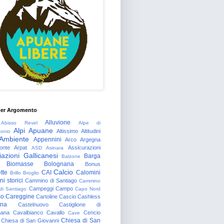
per Argomento
Alluvione
Abisso Revel
Alpe di
Alpi Apuane
Altissimo
Altitudini
tonio
Ambiente
Appennini
Arco
Argegna
onte
Arpat
Assicurazioni
ASD
Asinara
azioni Gallicanesi
Barga
Balzone
Biomasse
Bolognana
Bonus
Calcio
tte
CAI
Calomini
Brillo
Broglio
i storici
Cammino di Santiago
Cammino
Campeggi
Campo
 di Santiago
Capo Nord
so
Careggine
Cartoline
Cascio
Cashless
gna
Castelnuovo
Castiglione di
nana
Cavalbianco
Cavallo
Cencio
Cave
Chiesa di San
Chiesa di San Giovanni