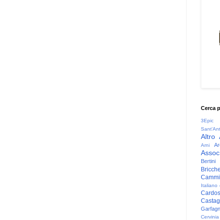
Cerca 
3Epic
Sant'An
Altro
Ar
Arni
Associ
Bertini
Bricche
Cammin
Italiano
Cardo
Casta
Garfag
Cervinia