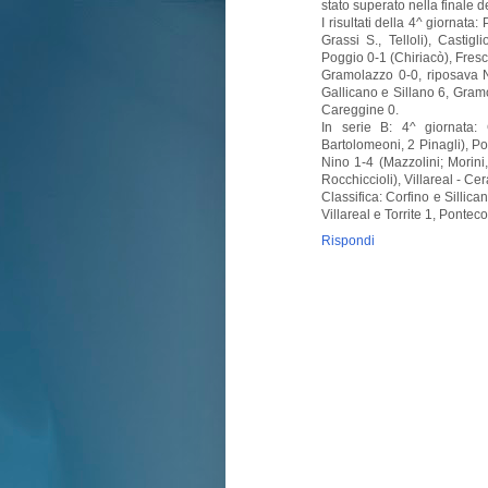
stato superato nella finale d
I risultati della 4^ giornata
Grassi S., Telloli), Castig
Poggio 0-1 (Chiriacò), Fresch
Gramolazzo 0-0, riposava N
Gallicano e Sillano 6, Gram
Careggine 0.
In serie B: 4^ giornata: 
Bartolomeoni, 2 Pinagli), Po
Nino 1-4 (Mazzolini; Morini,
Rocchiccioli), Villareal - Ce
Classifica: Corfino e Sillica
Villareal e Torrite 1, Ponteco
Rispondi