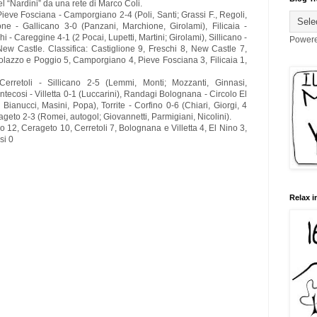
el “Nardini” da una rete di Marco Coli.
: Pieve Fosciana - Camporgiano 2-4 (Poli, Santi; Grassi F., Regoli,
lione - Gallicano 3-0 (Panzani, Marchione, Girolami), Filicaia -
i - Careggine 4-1 (2 Pocai, Lupetti, Martini; Girolami), Sillicano -
Power
ew Castle. Classifica: Castiglione 9, Freschi 8, New Castle 7,
olazzo e Poggio 5, Camporgiano 4, Pieve Fosciana 3, Filicaia 1,
Cerretoli - Sillicano 2-5 (Lemmi, Monti; Mozzanti, Ginnasi,
ntecosi - Villetta 0-1 (Luccarini), Randagi Bolognana - Circolo El
 Bianucci, Masini, Popa), Torrite - Corfino 0-6 (Chiari, Giorgi, 4
rageto 2-3 (Romei, autogol; Giovannetti, Parmigiani, Nicolini).
no 12, Cerageto 10, Cerretoli 7, Bolognana e Villetta 4, El Nino 3,
si 0
Relax i