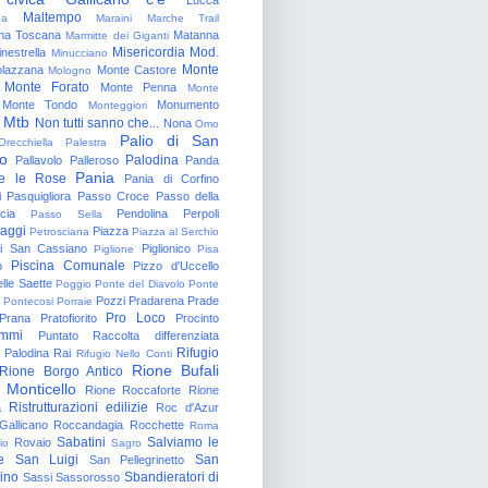
Maltempo
na
Maraini
Marche Trail
a Toscana
Matanna
Marmitte dei Giganti
Misericordia
Mod.
nestrella
Minucciano
Monte
lazzana
Monte Castore
Mologno
Monte Forato
Monte Penna
Monte
Monte Tondo
Monumento
Monteggiori
Mtb
Non tutti sanno che...
Nona
Omo
Palio di San
Orecchiella
Palestra
o
Palodina
Pallavolo
Palleroso
Panda
Pania
e le Rose
Pania di Corfino
i
Pasquigliora
Passo Croce
Passo della
cia
Pendolina
Perpoli
Passo Sella
aggi
Piazza
Petrosciana
Piazza al Serchio
di San Cassiano
Piglionico
Piglione
Pisa
Piscina Comunale
o
Pizzo d'Uccello
lle Saette
Poggio
Ponte del Diavolo
Ponte
Pozzi
Pradarena
Prade
Pontecosi
Porraie
Pro Loco
Prana
Pratofiorito
Procinto
ammi
Puntato
Raccolta differenziata
Rifugio
Palodina
Rai
Rifugio Nello Conti
Rione Bufali
Rione Borgo Antico
 Monticello
Rione Roccaforte
Rione
Ristrutturazioni edilizie
a
Roc d'Azur
allicano
Roccandagia
Rocchette
Roma
Sabatini
Salviamo le
Rovaio
io
Sagro
e
San Luigi
San
San Pellegrinetto
rino
Sbandieratori di
Sassi
Sassorosso