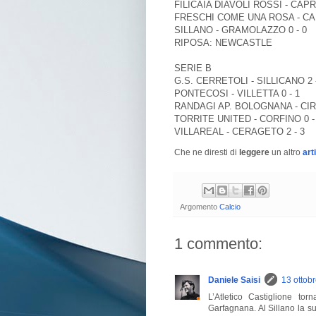
FILICAIA DIAVOLI ROSSI - CAPR
FRESCHI COME UNA ROSA - CAR
SILLANO - GRAMOLAZZO 0 - 0
RIPOSA: NEWCASTLE
SERIE B
G.S. CERRETOLI - SILLICANO 2 
PONTECOSI - VILLETTA 0 - 1
RANDAGI AP. BOLOGNANA - CIRC
TORRITE UNITED - CORFINO 0 -
VILLAREAL - CERAGETO 2 - 3
Che ne diresti di
leggere
un altro
art
Argomento
Calcio
1 commento:
Daniele Saisi
13 ottob
L’Atletico Castiglione to
Garfagnana. Al Sillano la s