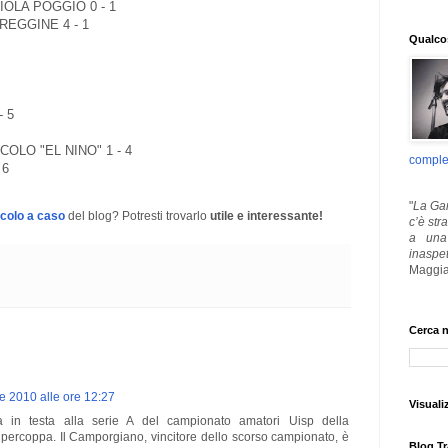
IOLA POGGIO 0 - 1
EGGINE 4 - 1
Qualcos
- 5
OLO "EL NINO" 1 - 4
comple
 6
"
La Gar
icolo a caso
del blog? Potresti trovarlo
utile e interessante!
c’è str
a una 
inaspe
Maggia
Cerca n
re 2010 alle ore 12:27
Visuali
rna in testa alla serie A del campionato amatori Uisp della
upercoppa. Il Camporgiano, vincitore dello scorso campionato, è
Blog Tr