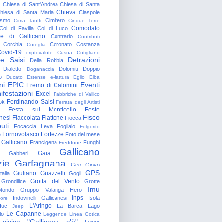
o
Chiesa di Sant'Andrea
Chiesa di Santa
Chieva
hiesa di Santa Maria
Ciaspole
rismo
Cimitero
Cima Tauffi
Cinque Terre
Comodato
Col di Favilla
Col di Luco
e di Gallicano
Contrario
Contributi
Corchia
Coronato
Costanza
Coreglia
ovid-19
criptovalute
Cusna
Cutigliano
le Saisi
Detrazioni
Della Robbia
Dialetto
Dolomiti
Doppio
Doganaccia
o
Ducato Estense
e-fattura
Eglio
Elba
ni
EPIC
Eventi
Eremo di Calomini
ifestazioni
Excel
Fabbriche di Vallico
Ferdinando Saisi
ok
Ferrata degli Artisti
Festa sul Monticello
Feste
Fisco
nesi
Fiaccolata
Fiattone
Fiocca
uti
Focaccia Leva
Fogliaio
Folgorito
Fornovolasco
Fortezze
e
Foto del mese
 Gallicano
Francigena
Funghi
Freddone
Gallicano
Gaia
Gabberi
zie
Garfagnana
Geo
Giovo
GPS
Giuliano Guazzelli
talia
Gogli
Grotta del Vento
Grondilice
Grotte
Imu
otondo
Gruppo Valanga
Hero
Inps
Indovinelli Gallicanesi
Isola
tore
L'Aringo
Iuc
La Barca
Lago
Jeep
Le Capanne
lo
Leggende
Linea Gotica
 civica "Gallicano c'è"
Lucca