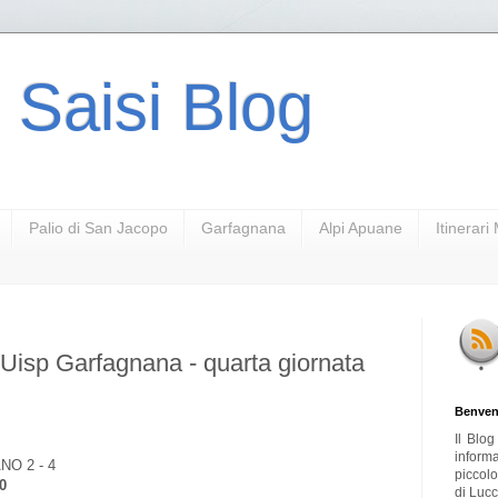
 Saisi Blog
Palio di San Jacopo
Garfagnana
Alpi Apuane
Itinerar
Uisp Garfagnana - quarta giornata
Benven
Il Blo
inform
O 2 - 4
piccol
0
di Lucc