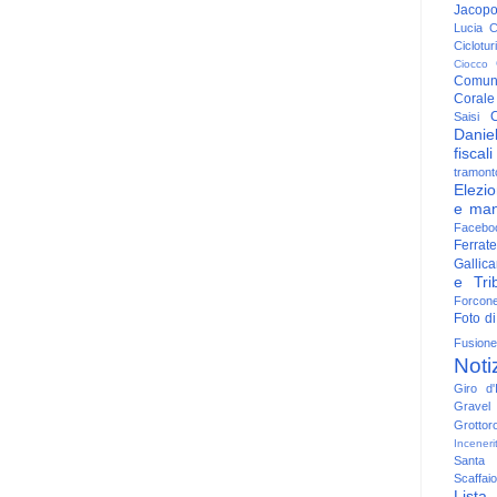
Jacop
Lucia
C
Ciclotu
Ciocco
Comun
Corale
C
Saisi
Danie
fiscali
tramont
Elezio
e man
Facebo
Ferrate
Gallica
e Trib
Forcon
Foto di
Fusione
Noti
Giro d'I
Gravel
Grottor
Inceneri
Santa
Scaffaio
Lista