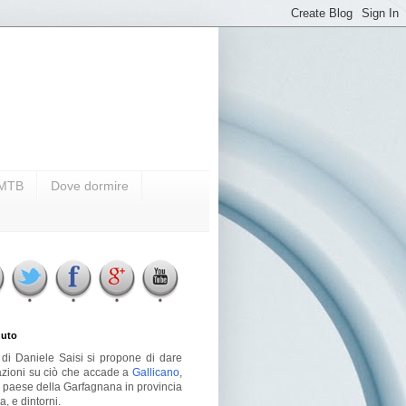
i MTB
Dove dormire
uto
g di Daniele Saisi si propone di dare
azioni su ciò che accade a
Gallicano
,
o paese della Garfagnana in provincia
a, e dintorni.