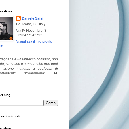
a di me...
Daniele Saisi
Gallicano, LU, Italy
Via IV Novembre, 8
+393477542792
Visualizza il mio profilo
to
fagnana è un universo contratto, non
ada, cammino o sentiero che non porti
visione inattesa, a qualcosa di
ttatamente straordinario
".
M.
ni
el blog
zzazioni totali
anslate