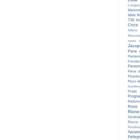
Lunigia
Maremm
Miele
Mi
730
Mo
Croce
Sillano
Mosceta
morto
Jacop
Pane 
Pantare
Focolac
Person
Pieve 
Pisanin
Pizzo de
Guelfino
Prado
Progr
Raduno 
Rossi
Rione
Strettoi
Rocca G
Rondina
Apuan
Pelleg