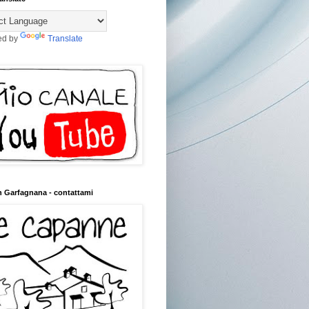
ed by
Translate
n Garfagnana - contattami