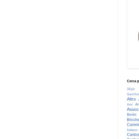
Cerca 
3Epic
Sant'An
Altro
Ar
Arni
Associ
Bertini
Bricche
Cammin
Italiano
Cardo