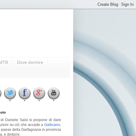
i MTB
Dove dormire
uto
g di Daniele Saisi si propone di dare
azioni su ciò che accade a
Gallicano
,
o paese della Garfagnana in provincia
a, e dintorni.