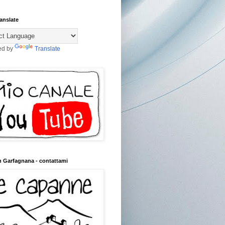
anslate
ed by
Translate
n Garfagnana - contattami