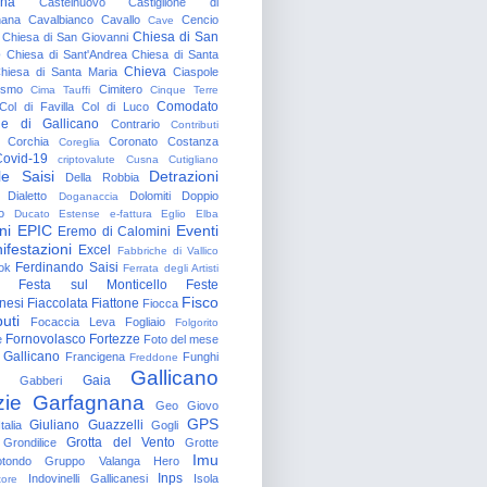
gna
Castelnuovo
Castiglione di
nana
Cavalbianco
Cavallo
Cencio
Cave
Chiesa di San
Chiesa di San Giovanni
o
Chiesa di Sant'Andrea
Chiesa di Santa
Chieva
hiesa di Santa Maria
Ciaspole
rismo
Cimitero
Cima Tauffi
Cinque Terre
Comodato
Col di Favilla
Col di Luco
e di Gallicano
Contrario
Contributi
Corchia
Coronato
Costanza
Coreglia
ovid-19
criptovalute
Cusna
Cutigliano
le Saisi
Detrazioni
Della Robbia
Dialetto
Dolomiti
Doppio
Doganaccia
o
Ducato Estense
e-fattura
Eglio
Elba
ni
EPIC
Eventi
Eremo di Calomini
ifestazioni
Excel
Fabbriche di Vallico
Ferdinando Saisi
ok
Ferrata degli Artisti
Festa sul Monticello
Feste
Fisco
nesi
Fiaccolata
Fiattone
Fiocca
uti
Focaccia Leva
Fogliaio
Folgorito
Fornovolasco
Fortezze
e
Foto del mese
 Gallicano
Francigena
Funghi
Freddone
Gallicano
Gaia
Gabberi
zie
Garfagnana
Geo
Giovo
GPS
Giuliano Guazzelli
talia
Gogli
Grotta del Vento
Grondilice
Grotte
Imu
otondo
Gruppo Valanga
Hero
Inps
Indovinelli Gallicanesi
Isola
tore