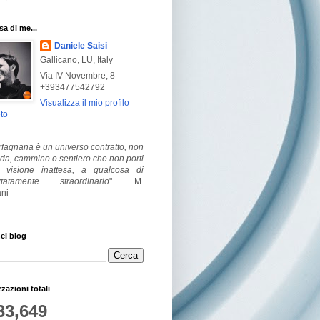
a di me...
Daniele Saisi
Gallicano, LU, Italy
Via IV Novembre, 8
+393477542792
Visualizza il mio profilo
to
fagnana è un universo contratto, non
ada, cammino o sentiero che non porti
visione inattesa, a qualcosa di
ttatamente straordinario
".
M.
ni
el blog
zzazioni totali
33,649