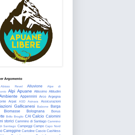
per Argomento
Alluvione
Abisso Revel
Alpe di
Alpi Apuane
Altissimo
Altitudini
tonio
Ambiente
Appennini
Arco
Argegna
onte
Arpat
Assicurazioni
ASD
Asinara
azioni Gallicanesi
Barga
Balzone
Biomasse
Bolognana
Bonus
Calcio
tte
CAI
Calomini
Brillo
Broglio
i storici
Cammino di Santiago
Cammino
Campeggi
Campo
 di Santiago
Capo Nord
so
Careggine
Cartoline
Cascio
Cashless