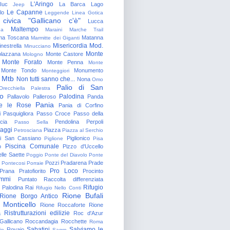
L'Aringo
Iuc
La Barca
Lago
Jeep
Le Capanne
lo
Leggende
Linea Gotica
 civica "Gallicano c'è"
Lucca
Maltempo
na
Maraini
Marche Trail
a Toscana
Matanna
Marmitte dei Giganti
Misericordia
Mod.
nestrella
Minucciano
Monte
lazzana
Monte Castore
Mologno
Monte Forato
Monte Penna
Monte
Monte Tondo
Monumento
Monteggiori
Mtb
Non tutti sanno che...
Nona
Omo
Palio di San
Orecchiella
Palestra
o
Palodina
Pallavolo
Palleroso
Panda
Pania
e le Rose
Pania di Corfino
i
Pasquigliora
Passo Croce
Passo della
cia
Pendolina
Perpoli
Passo Sella
aggi
Piazza
Petrosciana
Piazza al Serchio
di San Cassiano
Piglionico
Piglione
Pisa
Piscina Comunale
o
Pizzo d'Uccello
lle Saette
Poggio
Ponte del Diavolo
Ponte
Pozzi
Pradarena
Prade
Pontecosi
Porraie
Pro Loco
Prana
Pratofiorito
Procinto
ammi
Puntato
Raccolta differenziata
Rifugio
Palodina
Rai
Rifugio Nello Conti
Rione Bufali
Rione Borgo Antico
 Monticello
Rione Roccaforte
Rione
Ristrutturazioni edilizie
a
Roc d'Azur
allicano
Roccandagia
Rocchette
Roma
Sabatini
Salviamo le
Rovaio
io
Sagro