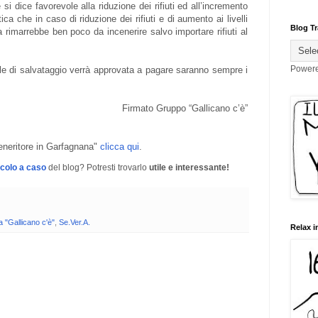
si dice favorevole alla riduzione dei rifiuti ed all’incremento
ica che in caso di riduzione dei rifiuti e di aumento ai livelli
Blog Tr
ta rimarrebbe ben poco da incenerire salvo importare rifiuti al
Power
iale di salvataggio verrà approvata a pagare saranno sempre i
Firmato Gruppo “Gallicano c’è”
ceneritore in Garfagnana"
clicca qui
.
icolo a caso
del blog? Potresti trovarlo
utile e interessante!
a "Gallicano c'è"
,
Se.Ver.A.
Relax i