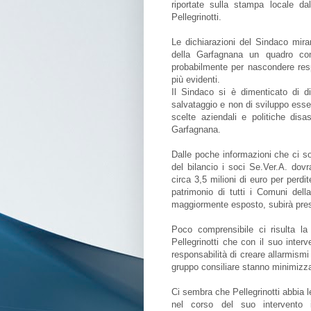
riportate sulla stampa locale d
Pellegrinotti.
Le dichiarazioni del Sindaco miran
della Garfagnana un quadro comp
probabilmente per nascondere res
più evidenti.
Il Sindaco si è dimenticato di di
salvataggio e non di sviluppo essen
scelte aziendali e politiche disas
Garfagnana.
Dalle poche informazioni che ci s
del bilancio i soci Se.Ver.A. dov
circa 3,5 milioni di euro per perdi
patrimonio di tutti i Comuni del
maggiormente esposto, subirà pres
Poco comprensibile ci risulta la
Pellegrinotti che con il suo inte
responsabilità di creare allarmismi
gruppo consiliare stanno minimizz
Ci sembra che Pellegrinotti abbia le
nel corso del suo intervento 