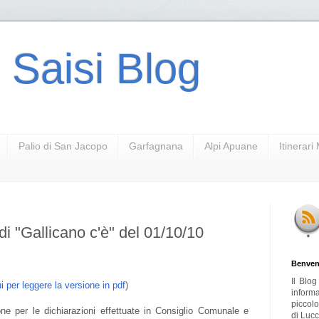
 Saisi Blog
Palio di San Jacopo
Garfagnana
Alpi Apuane
Itinerar
 "Gallicano c'è" del 01/10/10
Benven
Il Blo
i per leggere la versione in pdf
)
inform
piccol
one per le dichiarazioni effettuate in Consiglio Comunale e
di Lucc