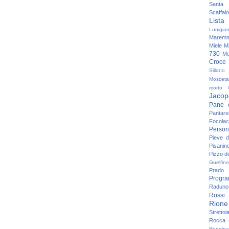
Santa
Scaffaio
Lista
Lunigia
Maremm
Miele
Mi
730
Mo
Croce
Sillano
Mosceta
morto
Jacop
Pane 
Pantare
Focolac
Person
Pieve 
Pisanin
Pizzo de
Guelfino
Prado
Progr
Raduno 
Rossi
Rione
Strettoi
Rocca G
Rondina