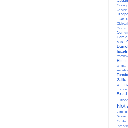
Casta
Garfag
Cervinia
Jacop
Lucia
C
Ciclotu
Ciocco
Comun
Corale
C
Saisi
Danie
fiscali
tramont
Elezio
e man
Facebo
Ferrate
Gallica
e Trib
Forcon
Foto di
Fusione
Noti
Giro d'I
Gravel
Grottor
Inceneri