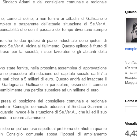
al Sindaco Adami e dal consigliere comunale e regionale
Qualcos
o, come al solito, a non fornire ai cittadini di Gallicano e
leto e trasparente dell’attuale situazione di Se.Ver.A.
ponsabilità che con il passare del tempo diventano sempre
re che le due ipotesi di piano industriale sono ipotesi di
do Se.Ver.A. vicina al fallimento. Questo epilogo è frutto di
comple
trose per la società, i suoi lavoratori e gli abitanti della
"
La Gar
c’è str
ono state fornite, nella prossima assemblea di approvazione
a una 
ranno procedere alla riduzione del capitale sociale da 8,7 a
inaspe
te pari circa a 5 milioni di euro. Questo andrà ad intaccare il
Maggia
la Garfagnana. Gallicano in particolare, essendo il comune
umibilmente una perdita superiore ad un milione di euro.
 presa di posizione del consigliere comunale e regionale
Cerca n
rvento in Consiglio comunale addossa al Sindaco Giannini la
 quando invece è la situazione di Se.Ver.A., che lui ed il suo
ando, a creare allarmismo.
Visuali
 idee un po’ confuse rispetto al problema dei rifiuti in quanto
4,4
in Consiglio comunale sposa l’ipotesi di ampliamento