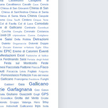
gna
Castelnuovo
Castiglione di
nana
Cavalbianco
Cavallo
Cencio
Cave
Chiesa di San
Chiesa di San Giovanni
o
Chiesa di Sant'Andrea
Chiesa di Santa
Chieva
hiesa di Santa Maria
Ciaspole
rismo
Cimitero
Cima Tauffi
Cinque Terre
Comodato
Col di Favilla
Col di Luco
e di Gallicano
Contrario
Contributi
Corchia
Coronato
Costanza
Coreglia
ovid-19
criptovalute
Cusna
Cutigliano
le Saisi
Detrazioni
Della Robbia
Dialetto
Dolomiti
Doppio
Doganaccia
o
Ducato Estense
e-fattura
Eglio
Elba
ni
EPIC
Eventi
Eremo di Calomini
ifestazioni
Excel
Fabbriche di Vallico
Ferdinando Saisi
ok
Ferrata degli Artisti
Festa sul Monticello
Feste
Fisco
nesi
Fiaccolata
Fiattone
Fiocca
uti
Focaccia Leva
Fogliaio
Folgorito
Fornovolasco
Fortezze
e
Foto del mese
 Gallicano
Francigena
Funghi
Freddone
Gallicano
Gaia
Gabberi
zie
Garfagnana
Geo
Giovo
GPS
Giuliano Guazzelli
talia
Gogli
Grotta del Vento
Grondilice
Grotte
Imu
otondo
Gruppo Valanga
Hero
Inps
Indovinelli Gallicanesi
Isola
tore