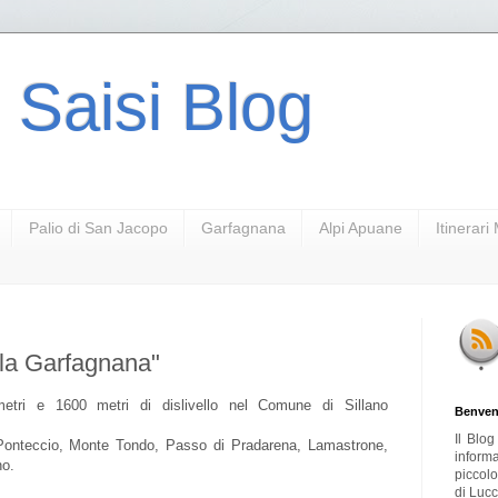
 Saisi Blog
Palio di San Jacopo
Garfagnana
Alpi Apuane
Itinerar
lla Garfagnana"
metri e 1600 metri di dislivello nel Comune di Sillano
Benven
Il Blo
a, Ponteccio, Monte Tondo, Passo di Pradarena, Lamastrone,
inform
no.
piccol
di Lucc