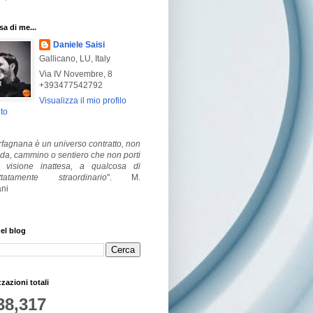
a di me...
Daniele Saisi
Gallicano, LU, Italy
Via IV Novembre, 8
+393477542792
Visualizza il mio profilo
to
fagnana è un universo contratto, non
ada, cammino o sentiero che non porti
visione inattesa, a qualcosa di
ttatamente straordinario
".
M.
ni
el blog
zzazioni totali
38,317