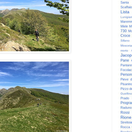
Santa
Scaffaio
Lista
Lunigia
Maremm
Miele
Mi
730
Mo
Croce
Sillano
Mosceta
morto
Jacop
Pane 
Pantare
Focolac
Person
Pieve 
Pisanin
Pizzo de
Guelfino
Prado
Progr
Raduno 
Rossi
Rione
Strettoi
Rocca G
Rondina