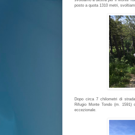
posto a quota 1310 metri, svoltiamo
Dopo circa 7 chilometri di strad
Rifugio Monte Tondo (m. 1591) d
eccezionale.