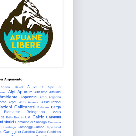
per Argomento
Alluvione
Abisso Revel
Alpe di
Alpi Apuane
Altissimo
Altitudini
tonio
Ambiente
Appennini
Arco
Argegna
onte
Arpat
Assicurazioni
ASD
Asinara
azioni Gallicanesi
Barga
Balzone
Biomasse
Bolognana
Bonus
Calcio
tte
CAI
Calomini
Brillo
Broglio
i storici
Cammino di Santiago
Cammino
Campeggi
Campo
 di Santiago
Capo Nord
so
Careggine
Cartoline
Cascio
Cashless