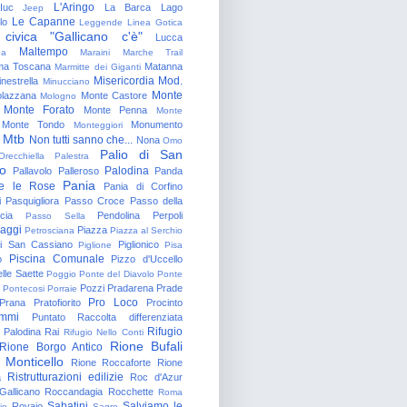
L'Aringo
Iuc
La Barca
Lago
Jeep
Le Capanne
lo
Leggende
Linea Gotica
 civica "Gallicano c'è"
Lucca
Maltempo
na
Maraini
Marche Trail
a Toscana
Matanna
Marmitte dei Giganti
Misericordia
Mod.
nestrella
Minucciano
Monte
lazzana
Monte Castore
Mologno
Monte Forato
Monte Penna
Monte
Monte Tondo
Monumento
Monteggiori
Mtb
Non tutti sanno che...
Nona
Omo
Palio di San
Orecchiella
Palestra
o
Palodina
Pallavolo
Palleroso
Panda
Pania
e le Rose
Pania di Corfino
i
Pasquigliora
Passo Croce
Passo della
cia
Pendolina
Perpoli
Passo Sella
aggi
Piazza
Petrosciana
Piazza al Serchio
di San Cassiano
Piglionico
Piglione
Pisa
Piscina Comunale
o
Pizzo d'Uccello
lle Saette
Poggio
Ponte del Diavolo
Ponte
Pozzi
Pradarena
Prade
Pontecosi
Porraie
Pro Loco
Prana
Pratofiorito
Procinto
ammi
Puntato
Raccolta differenziata
Rifugio
Palodina
Rai
Rifugio Nello Conti
Rione Bufali
Rione Borgo Antico
 Monticello
Rione Roccaforte
Rione
Ristrutturazioni edilizie
a
Roc d'Azur
allicano
Roccandagia
Rocchette
Roma
Sabatini
Salviamo le
Rovaio
io
Sagro