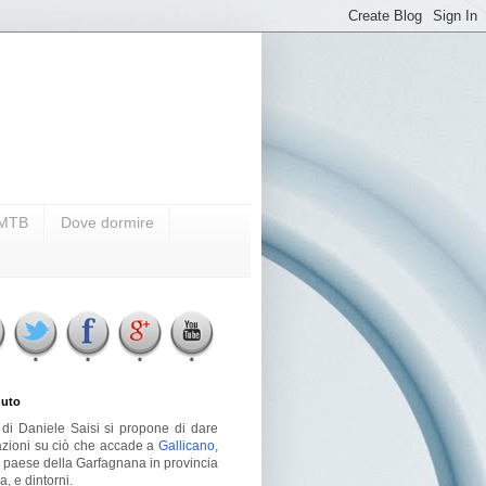
i MTB
Dove dormire
uto
g di Daniele Saisi si propone di dare
azioni su ciò che accade a
Gallicano
,
o paese della Garfagnana in provincia
a, e dintorni.