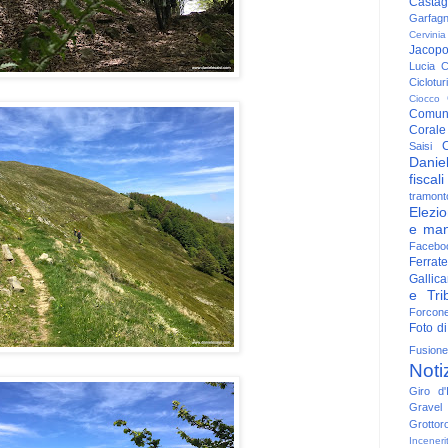
Casta
Garfag
Cervinia
Jacop
Lucia
C
Ciclotu
Ciocco
Comun
Corale
C
Saisi
Danie
fiscali
tramont
Elezio
e man
Facebo
Ferrate
Gallica
e Trib
Forcon
Foto di
Fusione
Noti
Giro d'I
Gravel
Grottor
Inceneri