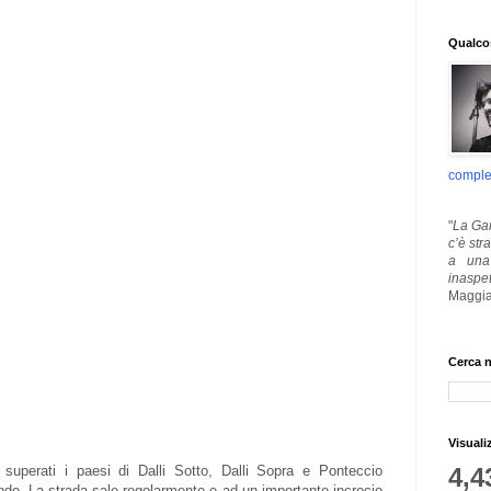
Qualcos
comple
"
La Gar
c’è str
a una 
inaspe
Maggia
Cerca n
Visuali
4,4
, superati i paesi di Dalli Sotto, Dalli Sopra e Ponteccio
ndo. La strada sale regolarmente e ad un importante incrocio