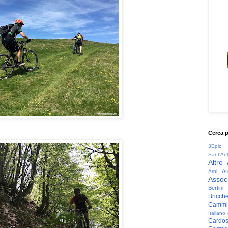
Cerca 
3Epic
Sant'An
Altro
Ar
Arni
Associ
Bertini
Bricche
Cammin
Italiano
Cardo