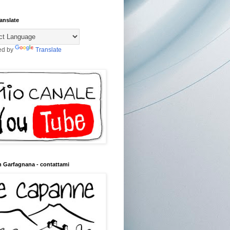
anslate
ed by
Translate
n Garfagnana - contattami