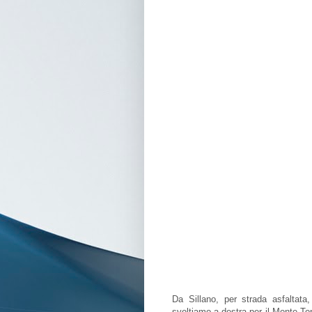
Da Sillano, per strada asfaltata
svoltiamo a destra per il Monte To