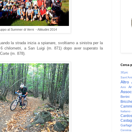
uppo al Summer di Verni - Altitudini 2014
ando la strada inizia a spianare, svoltiamo a sinistra per la
i 6 chilometri, a San Luigi (m. 871) dopo aver superato la
 Corte (m. 878).
Cerca 
3Epic
Sant'An
Altro
Ar
Arni
Associ
Bertini
Bricche
Cammin
Italiano
Cardo
Casta
Garfag
Cervinia