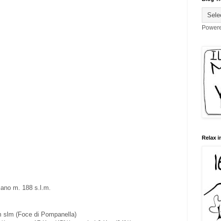
Power
Relax i
cano m. 188 s.l.m.
 slm (Foce di Pompanella)