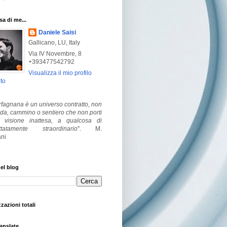
a di me...
Daniele Saisi
Gallicano, LU, Italy
Via IV Novembre, 8
+393477542792
Visualizza il mio profilo
to
fagnana è un universo contratto, non
ada, cammino o sentiero che non porti
visione inattesa, a qualcosa di
ttatamente straordinario
".
M.
ni
el blog
zzazioni totali
anslate