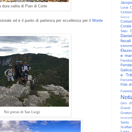
Jacop
 dura salita di Pian di Corte
Lucia
C
Ciclotu
Ciocco
storale ed è il punto di partenza per eccellenza per il
Monte
Comun
Corale
C
Saisi
Danie
fiscali
tramont
Elezio
e man
Facebo
Ferrate
Gallica
e Trib
Forcon
Foto di
Fusione
Noti
Giro d'I
Gravel
Nei pressi di San Luigi
Grottor
Inceneri
Santa
Scaffaio
Lista