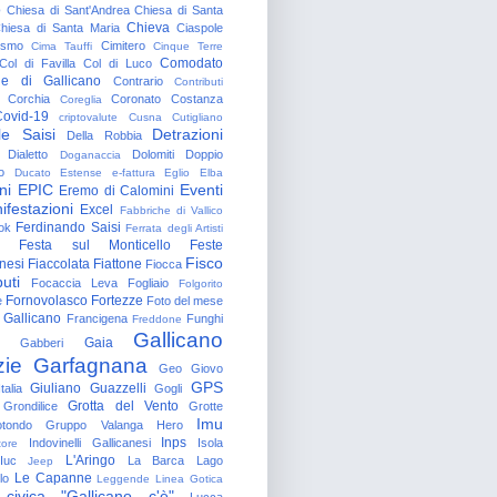
o
Chiesa di Sant'Andrea
Chiesa di Santa
Chieva
hiesa di Santa Maria
Ciaspole
rismo
Cimitero
Cima Tauffi
Cinque Terre
Comodato
Col di Favilla
Col di Luco
e di Gallicano
Contrario
Contributi
Corchia
Coronato
Costanza
Coreglia
ovid-19
criptovalute
Cusna
Cutigliano
le Saisi
Detrazioni
Della Robbia
Dialetto
Dolomiti
Doppio
Doganaccia
o
Ducato Estense
e-fattura
Eglio
Elba
ni
EPIC
Eventi
Eremo di Calomini
ifestazioni
Excel
Fabbriche di Vallico
Ferdinando Saisi
ok
Ferrata degli Artisti
Festa sul Monticello
Feste
Fisco
nesi
Fiaccolata
Fiattone
Fiocca
uti
Focaccia Leva
Fogliaio
Folgorito
Fornovolasco
Fortezze
e
Foto del mese
 Gallicano
Francigena
Funghi
Freddone
Gallicano
Gaia
Gabberi
zie
Garfagnana
Geo
Giovo
GPS
Giuliano Guazzelli
talia
Gogli
Grotta del Vento
Grondilice
Grotte
Imu
otondo
Gruppo Valanga
Hero
Inps
Indovinelli Gallicanesi
Isola
tore
L'Aringo
Iuc
La Barca
Lago
Jeep
Le Capanne
lo
Leggende
Linea Gotica
 civica "Gallicano c'è"
Lucca