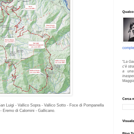
Qualcos
comple
"
La Gar
c’è str
a una 
inaspe
Maggia
Cerca n
 San Luigi - Vallico Sopra - Vallico Sotto - Foce di Pompanella
i - Eremo di Calomini - Gallicano.
Visuali
Blog Tr