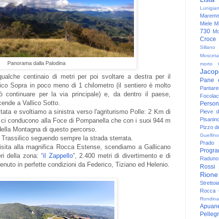
Lunigia
Maremm
Miele
Mi
730
Mo
Croce
Sillano
Mosceta
Panorama dalla Palodina
morto
Jacop
ualche centinaio di metri per poi svoltare a destra per il
Pane 
lico Sopra in poco meno di 1 chilometro (il sentiero è molto
Pantare
 continuare per la via principale) e, da dentro il paese,
Focolac
cende a Vallico Sotto.
Person
tata e svoltiamo a sinistra verso l'agriturismo Polle: 2 Km di
Pieve 
Pisanin
to ci conducono alla Foce di Pompanella che con i suoi 944 m
Pizzo de
della Montagna di questo percorso.
Guelfino
 Trassilico seguendo sempre la strada sterrata.
Prado
sita alla magnifica Rocca Estense, scendiamo a Gallicano
Progr
ri della zona: “
il Zappello
”, 2.400 metri di divertimento e di
Raduno 
nuto in perfette condizioni da Federico, Tiziano ed Helenio.
Rossi
Rione
Strettoi
Rocca G
Rondina
Apuan
Pelleg