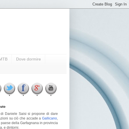
i MTB
Dove dormire
uto
g di Daniele Saisi si propone di dare
azioni su ciò che accade a
Gallicano
,
o paese della Garfagnana in provincia
a, e dintorni.