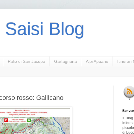
 Saisi Blog
Palio di San Jacopo
Garfagnana
Alpi Apuane
Itinerar
corso rosso: Gallicano
Benven
Il Blo
inform
piccol
di Lucc