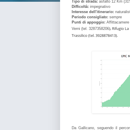
Tipo di strada:
asfalto 12 Km (31%
Difficoltà:
impegnativo
Interesse dell'itinerario:
naturalis
Periodo consigliato:
sempre
Punti di appoggio:
Affittacamere 
), Rifugio La
Verni (tel. 3287358206
Trassilico (tel. 3928878413).
Da Gallicano, seguendo il percors