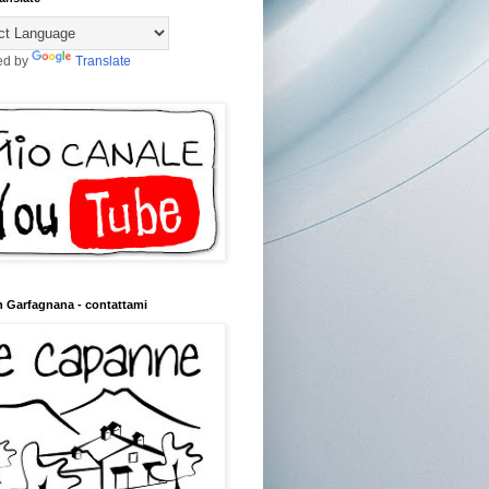
ed by
Translate
n Garfagnana - contattami