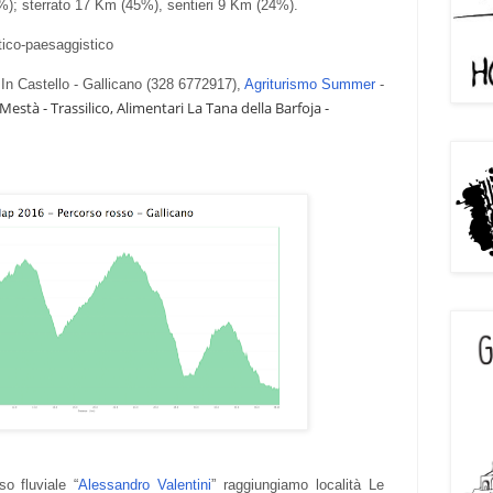
); sterrato 17 Km (45%), sentieri 9 Km (24%).
tico-paesaggistico
In Castello - Gallicano (328 6772917),
Agriturismo Summer
-
 Mestà - Trassilico, Alimentari La Tana della Barfoja -
o fluviale “
Alessandro Valentini
” raggiungiamo località Le