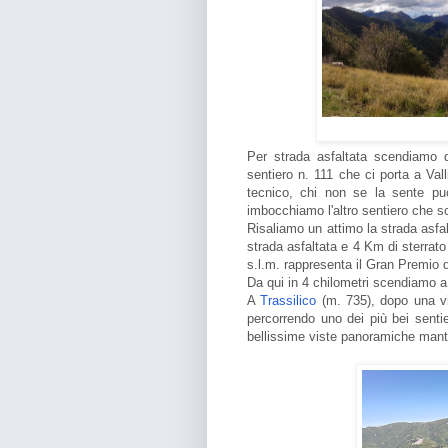
Per strada asfaltata scendiamo q
sentiero n. 111 che ci porta a Val
tecnico, chi non se la sente può
imbocchiamo l'altro sentiero che s
Risaliamo un attimo la strada asfal
strada asfaltata e 4 Km di sterra
s.l.m. rappresenta il Gran Premio 
Da qui in 4 chilometri scendiamo a
A
Trassilico
(m. 735), dopo una vi
percorrendo uno dei più bei sentie
bellissime viste panoramiche mante