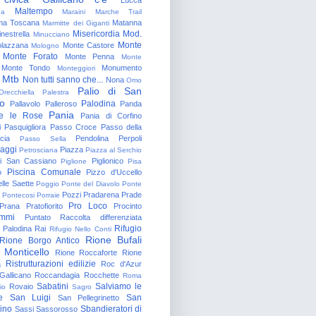
Maltempo
na
Maraini
Marche Trail
a Toscana
Matanna
Marmitte dei Giganti
Misericordia
Mod.
nestrella
Minucciano
Monte
lazzana
Monte Castore
Mologno
Monte Forato
Monte Penna
Monte
Monte Tondo
Monumento
Monteggiori
Mtb
Non tutti sanno che...
Nona
Omo
Palio di San
Orecchiella
Palestra
o
Palodina
Pallavolo
Palleroso
Panda
Pania
e le Rose
Pania di Corfino
i
Pasquigliora
Passo Croce
Passo della
cia
Pendolina
Perpoli
Passo Sella
aggi
Piazza
Petrosciana
Piazza al Serchio
di San Cassiano
Piglionico
Piglione
Pisa
Piscina Comunale
o
Pizzo d'Uccello
lle Saette
Poggio
Ponte del Diavolo
Ponte
Pozzi
Pradarena
Prade
Pontecosi
Porraie
Pro Loco
Prana
Pratofiorito
Procinto
ammi
Puntato
Raccolta differenziata
Rifugio
Palodina
Rai
Rifugio Nello Conti
Rione Bufali
Rione Borgo Antico
 Monticello
Rione Roccaforte
Rione
Ristrutturazioni edilizie
a
Roc d'Azur
allicano
Roccandagia
Rocchette
Roma
Sabatini
Salviamo le
Rovaio
io
Sagro
e
San Luigi
San
San Pellegrinetto
rino
Sbandieratori di
Sassi
Sassorosso