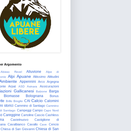
per Argomento
Alluvione
Abisso Revel
Alpe di
Alpi Apuane
Altissimo
Altitudini
tonio
Ambiente
Appennini
Arco
Argegna
onte
Arpat
Assicurazioni
ASD
Asinara
azioni Gallicanesi
Barga
Balzone
Biomasse
Bolognana
Bonus
Calcio
tte
CAI
Calomini
Brillo
Broglio
i storici
Cammino di Santiago
Cammino
Campeggi
Campo
 di Santiago
Capo Nord
so
Careggine
Cartoline
Cascio
Cashless
gna
Castelnuovo
Castiglione di
nana
Cavalbianco
Cavallo
Cencio
Cave
Chiesa di San
Chiesa di San Giovanni