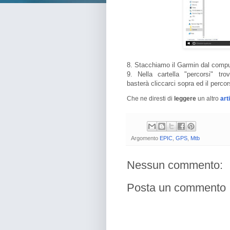
8. Stacchiamo il Garmin dal compu
9. Nella cartella "percorsi" tro
basterà cliccarci sopra ed il perco
Che ne diresti di
leggere
un altro
art
Argomento
EPIC
,
GPS
,
Mtb
Nessun commento:
Posta un commento