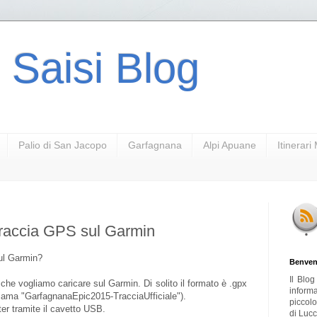
 Saisi Blog
Palio di San Jacopo
Garfagnana
Alpi Apuane
Itinerar
traccia GPS sul Garmin
sul Garmin?
Benven
Il Blo
che vogliamo caricare sul Garmin. Di solito il formato è .gpx
inform
hiama "GarfagnanaEpic2015-TracciaUfficiale").
piccol
er tramite il cavetto USB.
di Lucc