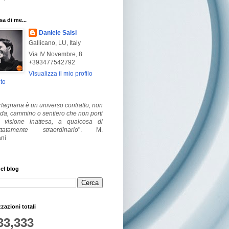
a di me...
Daniele Saisi
Gallicano, LU, Italy
Via IV Novembre, 8
+393477542792
Visualizza il mio profilo
to
fagnana è un universo contratto, non
ada, cammino o sentiero che non porti
visione inattesa, a qualcosa di
ttatamente straordinario
".
M.
ni
el blog
zzazioni totali
33,333