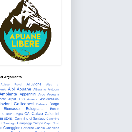
per Argomento
Alluvione
Abisso Revel
Alpe di
Alpi Apuane
Altissimo
Altitudini
tonio
Ambiente
Appennini
Arco
Argegna
onte
Arpat
Assicurazioni
ASD
Asinara
azioni Gallicanesi
Barga
Balzone
Biomasse
Bolognana
Bonus
Calcio
tte
CAI
Calomini
Brillo
Broglio
i storici
Cammino di Santiago
Cammino
Campeggi
Campo
 di Santiago
Capo Nord
so
Careggine
Cartoline
Cascio
Cashless