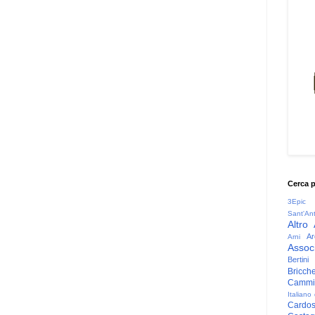
Cerca 
3Epic
Sant'An
Altro
Ar
Arni
Associ
Bertini
Bricche
Cammin
Italiano
Cardo