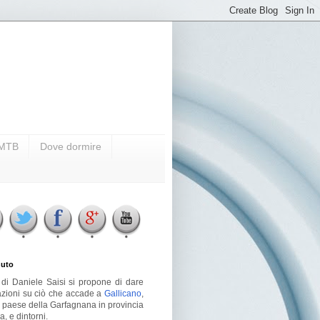
i MTB
Dove dormire
uto
g di Daniele Saisi si propone di dare
azioni su ciò che accade a
Gallicano
,
o paese della Garfagnana in provincia
a, e dintorni.