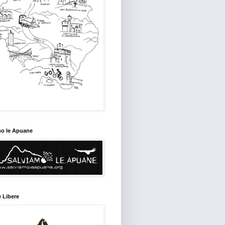
mo le Apuane
 Libere