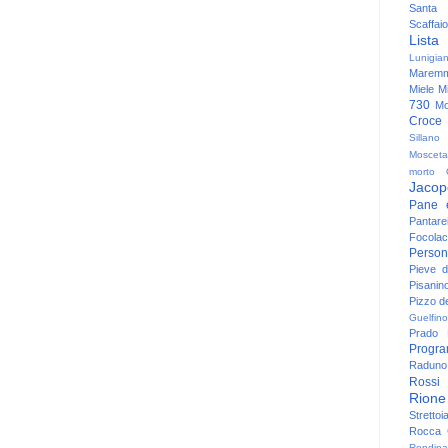
Santa
Scaffaio
Lista
Lunigia
Maremm
Miele
Mi
730
Mo
Croce
Sillano
Mosceta
morto
Jacop
Pane 
Pantare
Focolac
Person
Pieve 
Pisanin
Pizzo de
Guelfino
Prado
Progr
Raduno 
Rossi
Rione
Strettoi
Rocca G
Rondina