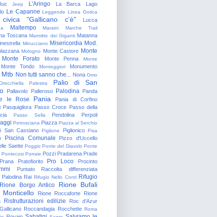
L'Aringo
Iuc
La Barca
Lago
Jeep
Le Capanne
lo
Leggende
Linea Gotica
 civica "Gallicano c'è"
Lucca
Maltempo
na
Maraini
Marche Trail
a Toscana
Matanna
Marmitte dei Giganti
Misericordia
Mod.
nestrella
Minucciano
Monte
lazzana
Monte Castore
Mologno
Monte Forato
Monte Penna
Monte
Monte Tondo
Monumento
Monteggiori
Mtb
Non tutti sanno che...
Nona
Omo
Palio di San
Orecchiella
Palestra
o
Palodina
Pallavolo
Palleroso
Panda
Pania
e le Rose
Pania di Corfino
i
Pasquigliora
Passo Croce
Passo della
cia
Pendolina
Perpoli
Passo Sella
aggi
Piazza
Petrosciana
Piazza al Serchio
di San Cassiano
Piglionico
Piglione
Pisa
Piscina Comunale
o
Pizzo d'Uccello
lle Saette
Poggio
Ponte del Diavolo
Ponte
Pozzi
Pradarena
Prade
Pontecosi
Porraie
Pro Loco
Prana
Pratofiorito
Procinto
ammi
Puntato
Raccolta differenziata
Rifugio
Palodina
Rai
Rifugio Nello Conti
Rione Bufali
Rione Borgo Antico
 Monticello
Rione Roccaforte
Rione
Ristrutturazioni edilizie
a
Roc d'Azur
allicano
Roccandagia
Rocchette
Roma
Sabatini
Salviamo le
Rovaio
io
Sagro