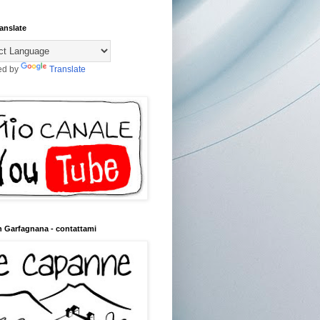
anslate
ed by
Translate
n Garfagnana - contattami