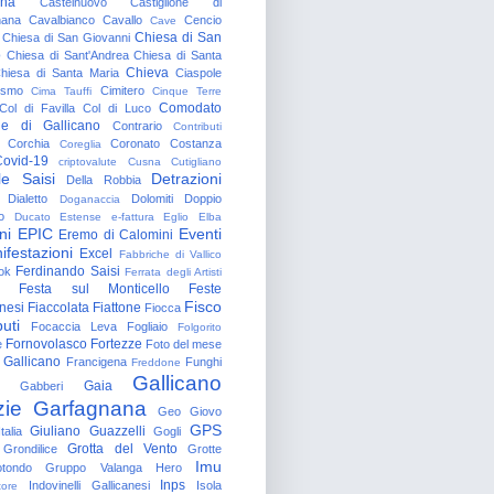
gna
Castelnuovo
Castiglione di
nana
Cavalbianco
Cavallo
Cencio
Cave
Chiesa di San
Chiesa di San Giovanni
o
Chiesa di Sant'Andrea
Chiesa di Santa
Chieva
hiesa di Santa Maria
Ciaspole
rismo
Cimitero
Cima Tauffi
Cinque Terre
Comodato
Col di Favilla
Col di Luco
e di Gallicano
Contrario
Contributi
Corchia
Coronato
Costanza
Coreglia
ovid-19
criptovalute
Cusna
Cutigliano
le Saisi
Detrazioni
Della Robbia
Dialetto
Dolomiti
Doppio
Doganaccia
o
Ducato Estense
e-fattura
Eglio
Elba
ni
EPIC
Eventi
Eremo di Calomini
ifestazioni
Excel
Fabbriche di Vallico
Ferdinando Saisi
ok
Ferrata degli Artisti
Festa sul Monticello
Feste
Fisco
nesi
Fiaccolata
Fiattone
Fiocca
uti
Focaccia Leva
Fogliaio
Folgorito
Fornovolasco
Fortezze
e
Foto del mese
 Gallicano
Francigena
Funghi
Freddone
Gallicano
Gaia
Gabberi
zie
Garfagnana
Geo
Giovo
GPS
Giuliano Guazzelli
talia
Gogli
Grotta del Vento
Grondilice
Grotte
Imu
otondo
Gruppo Valanga
Hero
Inps
Indovinelli Gallicanesi
Isola
tore