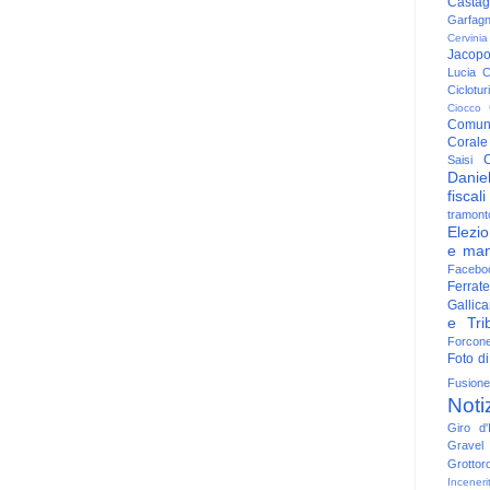
Casta
Garfag
Cervinia
Jacop
Lucia
C
Ciclotu
Ciocco
Comun
Corale
C
Saisi
Danie
fiscali
tramont
Elezio
e man
Facebo
Ferrate
Gallica
e Trib
Forcon
Foto di
Fusione
Noti
Giro d'I
Gravel
Grottor
Inceneri