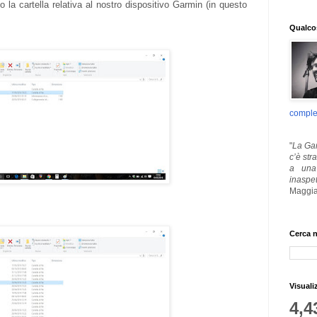
 la cartella relativa al nostro dispositivo Garmin (in questo
Qualcos
comple
"
La Gar
c’è str
a una 
inaspe
Maggia
Cerca n
Visuali
4,4