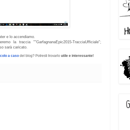
ter e lo accendiamo.
veremo la traccia ""GarfagnanaEpic2015-TracciaUfficiale";
rso sarà caricato.
icolo a caso
del blog? Potresti trovarlo
utile e interessante!