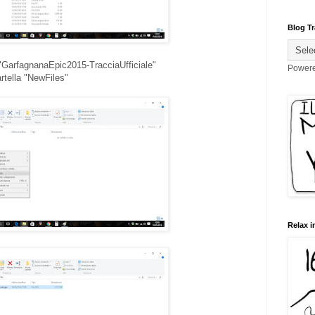
Blog Tr
 "GarfagnanaEpic2015-TracciaUfficiale"
Power
artella "NewFiles"
Relax i