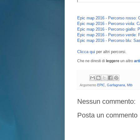
Epic map 2016 - Percorso rosso: G
Epic map 2016 - Percorso viola: C
Epic map 2016 - Percorso giallo: 
Epic map 2016 - Percorso verde: 
Epic map 2016 - Percorso blu: Sa
Clicca qui
per altri percorsi.
Che ne diresti di
leggere
un altro
art
Argomento
EPIC
,
Garfagnana
,
Mtb
Nessun commento:
Posta un commento