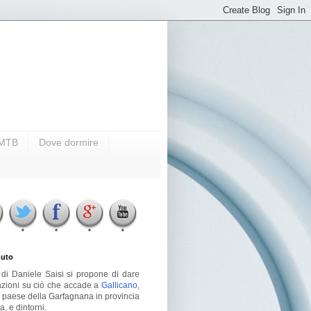
i MTB
Dove dormire
uto
g di Daniele Saisi si propone di dare
azioni su ciò che accade a
Gallicano
,
o paese della Garfagnana in provincia
a, e dintorni.