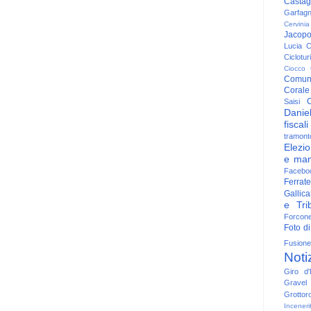
Casta
Garfag
Cervinia
Jacop
Lucia
C
Ciclotu
Ciocco
Comun
Corale
C
Saisi
Danie
fiscali
tramont
Elezio
e man
Facebo
Ferrate
Gallica
e Trib
Forcon
Foto di
Fusione
Noti
Giro d'I
Gravel
Grottor
Inceneri