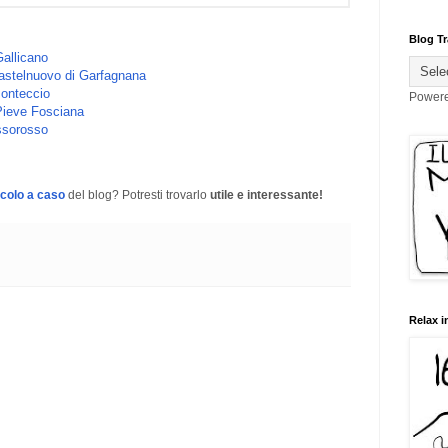
Blog Tr
allicano
astelnuovo di Garfagnana
Ponteccio
Power
Pieve Fosciana
ssorosso
icolo a caso
del blog? Potresti trovarlo
utile e interessante!
Relax i