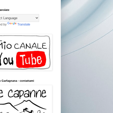
anslate
ed by
Translate
n Garfagnana - contattami