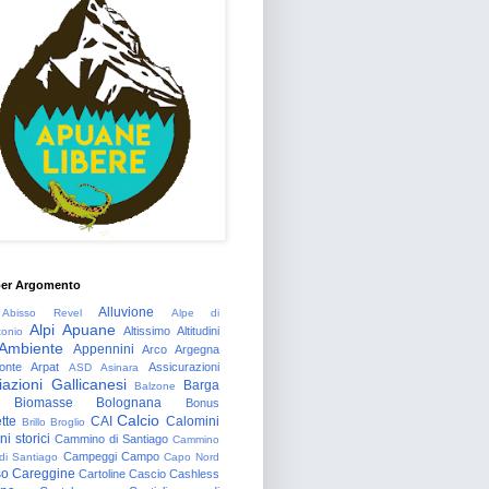
per Argomento
Alluvione
Abisso Revel
Alpe di
Alpi Apuane
Altissimo
Altitudini
tonio
Ambiente
Appennini
Arco
Argegna
onte
Arpat
Assicurazioni
ASD
Asinara
azioni Gallicanesi
Barga
Balzone
Biomasse
Bolognana
Bonus
Calcio
tte
CAI
Calomini
Brillo
Broglio
i storici
Cammino di Santiago
Cammino
Campeggi
Campo
 di Santiago
Capo Nord
so
Careggine
Cartoline
Cascio
Cashless