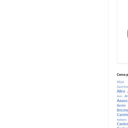
Cerca 
3Epic
Sant'An
Altro
Ar
Arni
Associ
Bertini
Bricche
Cammin
Italiano
Cardo