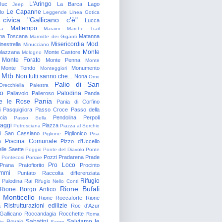
L'Aringo
Iuc
La Barca
Lago
Jeep
Le Capanne
lo
Leggende
Linea Gotica
 civica "Gallicano c'è"
Lucca
Maltempo
na
Maraini
Marche Trail
a Toscana
Matanna
Marmitte dei Giganti
Misericordia
Mod.
nestrella
Minucciano
Monte
lazzana
Monte Castore
Mologno
Monte Forato
Monte Penna
Monte
Monte Tondo
Monumento
Monteggiori
Mtb
Non tutti sanno che...
Nona
Omo
Palio di San
Orecchiella
Palestra
o
Palodina
Pallavolo
Palleroso
Panda
Pania
e le Rose
Pania di Corfino
i
Pasquigliora
Passo Croce
Passo della
cia
Pendolina
Perpoli
Passo Sella
aggi
Piazza
Petrosciana
Piazza al Serchio
di San Cassiano
Piglionico
Piglione
Pisa
Piscina Comunale
o
Pizzo d'Uccello
lle Saette
Poggio
Ponte del Diavolo
Ponte
Pozzi
Pradarena
Prade
Pontecosi
Porraie
Pro Loco
Prana
Pratofiorito
Procinto
ammi
Puntato
Raccolta differenziata
Rifugio
Palodina
Rai
Rifugio Nello Conti
Rione Bufali
Rione Borgo Antico
 Monticello
Rione Roccaforte
Rione
Ristrutturazioni edilizie
a
Roc d'Azur
allicano
Roccandagia
Rocchette
Roma
Sabatini
Salviamo le
Rovaio
io
Sagro