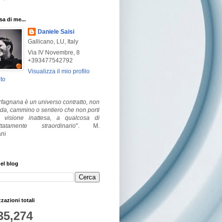
a di me...
Daniele Saisi
Gallicano, LU, Italy
Via IV Novembre, 8
+393477542792
Visualizza il mio profilo
to
fagnana è un universo contratto, non
ada, cammino o sentiero che non porti
visione inattesa, a qualcosa di
ttatamente straordinario
".
M.
ni
el blog
zzazioni totali
35,274