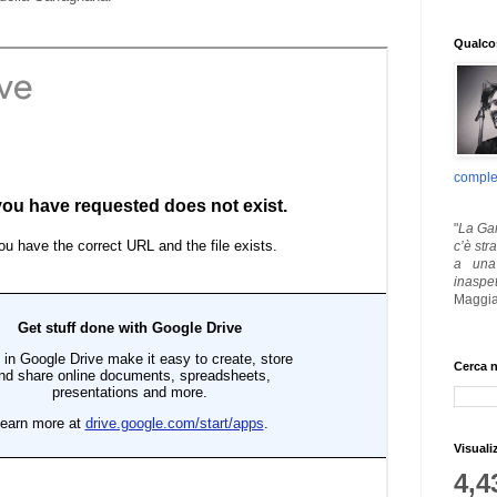
Qualcos
comple
"
La Gar
c’è str
a una 
inaspe
Maggia
Cerca n
Visuali
4,4