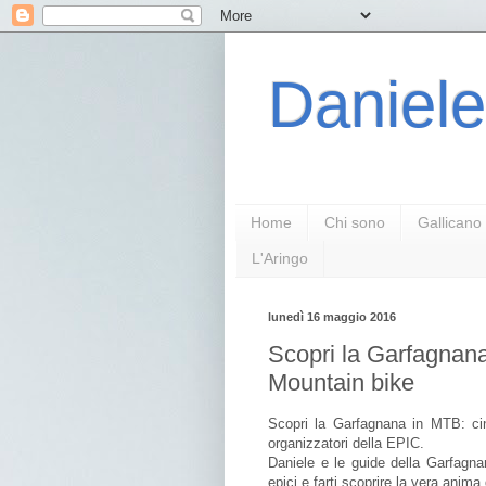
Daniele
Home
Chi sono
Gallicano
L'Aringo
lunedì 16 maggio 2016
Scopri la Garfagnana 
Mountain bike
Scopri la Garfagnana in MTB: cin
organizzatori della EPIC.
Daniele e le guide della Garfagn
epici e farti scoprire la vera anim