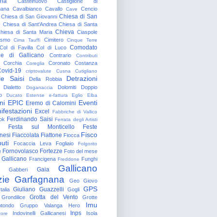
gna
Castelnuovo
Castiglione di
nana
Cavalbianco
Cavallo
Cencio
Cave
Chiesa di San
Chiesa di San Giovanni
o
Chiesa di Sant'Andrea
Chiesa di Santa
Chieva
hiesa di Santa Maria
Ciaspole
rismo
Cimitero
Cima Tauffi
Cinque Terre
Comodato
Col di Favilla
Col di Luco
e di Gallicano
Contrario
Contributi
Corchia
Coronato
Costanza
Coreglia
ovid-19
criptovalute
Cusna
Cutigliano
le Saisi
Detrazioni
Della Robbia
Dialetto
Dolomiti
Doppio
Doganaccia
o
Ducato Estense
e-fattura
Eglio
Elba
ni
EPIC
Eventi
Eremo di Calomini
ifestazioni
Excel
Fabbriche di Vallico
Ferdinando Saisi
ok
Ferrata degli Artisti
Festa sul Monticello
Feste
Fisco
nesi
Fiaccolata
Fiattone
Fiocca
uti
Focaccia Leva
Fogliaio
Folgorito
Fornovolasco
Fortezze
e
Foto del mese
 Gallicano
Francigena
Funghi
Freddone
Gallicano
Gaia
Gabberi
zie
Garfagnana
Geo
Giovo
GPS
Giuliano Guazzelli
talia
Gogli
Grotta del Vento
Grondilice
Grotte
Imu
otondo
Gruppo Valanga
Hero
Inps
Indovinelli Gallicanesi
Isola
tore