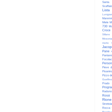
Santa
Scaffaio
Lista
Lunigia
Maremm
Miele
Mi
730
Mo
Croce
Sillano
Mosceta
morto
Jacop
Pane 
Pantare
Focolac
Person
Pieve 
Pisanin
Pizzo de
Guelfino
Prado
Progr
Raduno 
Rossi
Rione
Strettoi
Rocca G
Rondina