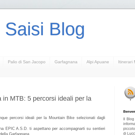
 Saisi Blog
Palio di San Jacopo
Garfagnana
Alpi Apuane
Itinerar
in MTB: 5 percorsi ideali per la
Benven
que percorsi ideali per la Mountain Bike selezionati dagli
Il Blo
inform
ana EPIC A.S.D. ti aspettano per accompagnarti su sentieri
piccol
di Lucc
a della Garfagnana.