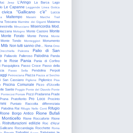
L'Aringo
Iuc
La Barca
Lago
Jeep
Le Capanne
lo
Leggende
Linea Gotica
 civica "Gallicano c'è"
Lucca
Maltempo
na
Maraini
Marche Trail
a Toscana
Matanna
Marmitte dei Giganti
Misericordia
Mod.
nestrella
Minucciano
Monte
lazzana
Monte Castore
Mologno
Monte Forato
Monte Penna
Monte
Monte Tondo
Monumento
Monteggiori
Mtb
Non tutti sanno che...
Nona
Omo
Palio di San
Orecchiella
Palestra
o
Palodina
Pallavolo
Palleroso
Panda
Pania
e le Rose
Pania di Corfino
i
Pasquigliora
Passo Croce
Passo della
cia
Pendolina
Perpoli
Passo Sella
aggi
Piazza
Petrosciana
Piazza al Serchio
di San Cassiano
Piglionico
Piglione
Pisa
Piscina Comunale
o
Pizzo d'Uccello
lle Saette
Poggio
Ponte del Diavolo
Ponte
Pozzi
Pradarena
Prade
Pontecosi
Porraie
Pro Loco
Prana
Pratofiorito
Procinto
ammi
Puntato
Raccolta differenziata
Rifugio
Palodina
Rai
Rifugio Nello Conti
Rione Bufali
Rione Borgo Antico
 Monticello
Rione Roccaforte
Rione
Ristrutturazioni edilizie
a
Roc d'Azur
allicano
Roccandagia
Rocchette
Roma
Sabatini
Salviamo le
Rovaio
io
Sagro