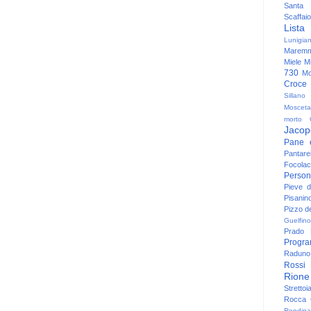
Santa
Scaffaio
Lista
Lunigia
Maremm
Miele
Mi
730
Mo
Croce
Sillano
Mosceta
morto
Jacop
Pane 
Pantare
Focolac
Person
Pieve 
Pisanin
Pizzo de
Guelfino
Prado
Progr
Raduno 
Rossi
Rione
Strettoi
Rocca G
Rondina