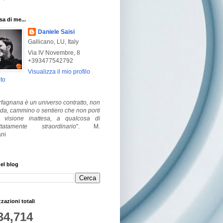
a di me...
Daniele Saisi
Gallicano, LU, Italy
Via IV Novembre, 8
+393477542792
Visualizza il mio profilo
to
fagnana è un universo contratto, non
ada, cammino o sentiero che non porti
visione inattesa, a qualcosa di
ttatamente straordinario
".
M.
ni
el blog
zzazioni totali
34,714