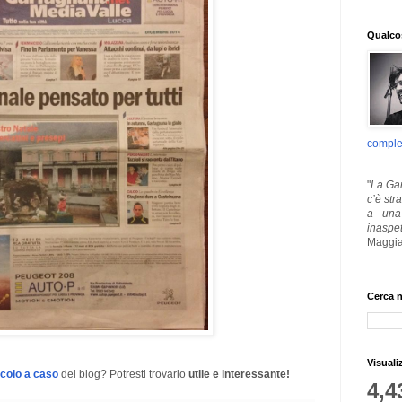
Qualcos
comple
"
La Gar
c’è str
a una 
inaspe
Maggia
Cerca n
Visuali
icolo a caso
del blog? Potresti trovarlo
utile e interessante!
4,4