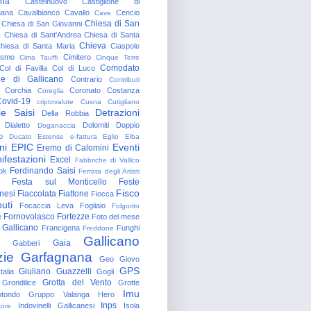
gna
Castelnuovo
Castiglione di
nana
Cavalbianco
Cavallo
Cencio
Cave
Chiesa di San
Chiesa di San Giovanni
o
Chiesa di Sant'Andrea
Chiesa di Santa
Chieva
hiesa di Santa Maria
Ciaspole
rismo
Cimitero
Cima Tauffi
Cinque Terre
Comodato
Col di Favilla
Col di Luco
e di Gallicano
Contrario
Contributi
Corchia
Coronato
Costanza
Coreglia
ovid-19
criptovalute
Cusna
Cutigliano
le Saisi
Detrazioni
Della Robbia
Dialetto
Dolomiti
Doppio
Doganaccia
o
Ducato Estense
e-fattura
Eglio
Elba
ni
EPIC
Eventi
Eremo di Calomini
ifestazioni
Excel
Fabbriche di Vallico
Ferdinando Saisi
ok
Ferrata degli Artisti
Festa sul Monticello
Feste
Fisco
nesi
Fiaccolata
Fiattone
Fiocca
uti
Focaccia Leva
Fogliaio
Folgorito
Fornovolasco
Fortezze
e
Foto del mese
 Gallicano
Francigena
Funghi
Freddone
Gallicano
Gaia
Gabberi
zie
Garfagnana
Geo
Giovo
GPS
Giuliano Guazzelli
talia
Gogli
Grotta del Vento
Grondilice
Grotte
Imu
otondo
Gruppo Valanga
Hero
Inps
Indovinelli Gallicanesi
Isola
tore