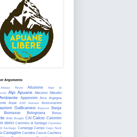
per Argomento
Alluvione
Abisso Revel
Alpe di
Alpi Apuane
Altissimo
Altitudini
tonio
Ambiente
Appennini
Arco
Argegna
onte
Arpat
Assicurazioni
ASD
Asinara
azioni Gallicanesi
Barga
Balzone
Biomasse
Bolognana
Bonus
Calcio
tte
CAI
Calomini
Brillo
Broglio
i storici
Cammino di Santiago
Cammino
Campeggi
Campo
 di Santiago
Capo Nord
so
Careggine
Cartoline
Cascio
Cashless