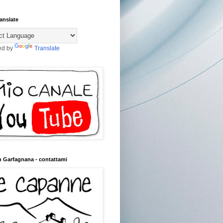
anslate
ed by
Translate
n Garfagnana - contattami