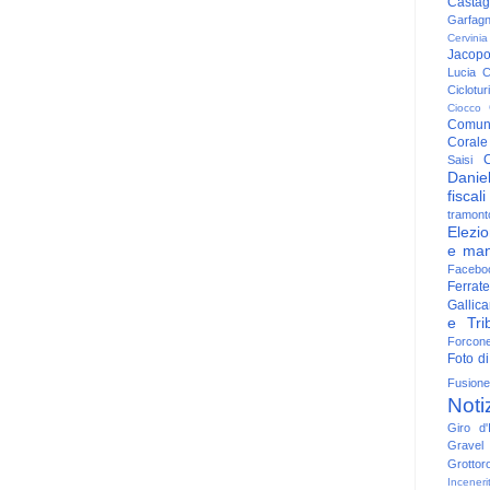
Casta
Garfag
Cervinia
Jacop
Lucia
C
Ciclotu
Ciocco
Comun
Corale
C
Saisi
Danie
fiscali
tramont
Elezio
e man
Facebo
Ferrate
Gallica
e Trib
Forcon
Foto di
Fusione
Noti
Giro d'I
Gravel
Grottor
Inceneri