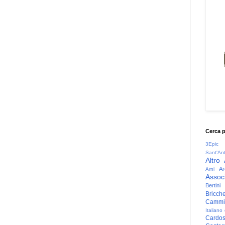
Cerca 
3Epic
Sant'An
Altro
Ar
Arni
Associ
Bertini
Bricche
Cammin
Italiano
Cardo