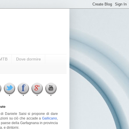
i MTB
Dove dormire
uto
g di Daniele Saisi si propone di dare
azioni su ciò che accade a
Gallicano
,
o paese della Garfagnana in provincia
a, e dintorni.