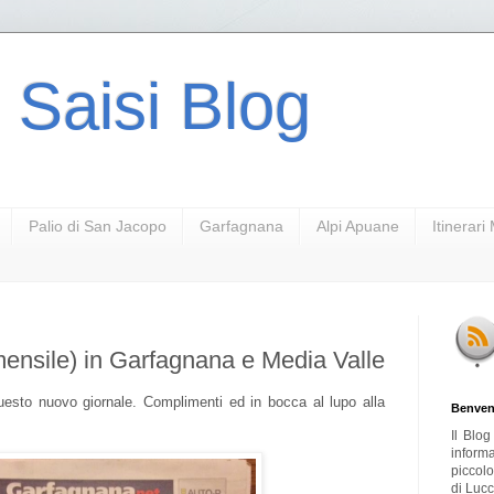
 Saisi Blog
Palio di San Jacopo
Garfagnana
Alpi Apuane
Itinerar
ensile) in Garfagnana e Media Valle
 questo nuovo giornale. Complimenti ed in bocca al lupo alla
Benven
Il Blo
inform
piccol
di Lucc