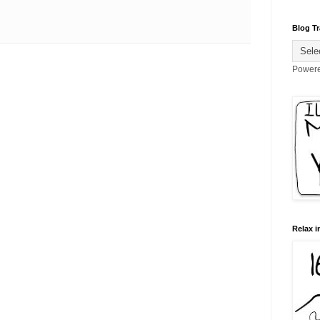
Blog Tr
Power
Relax i