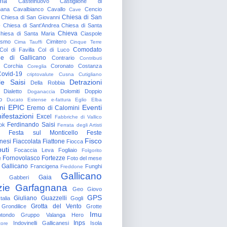
gna
Castelnuovo
Castiglione di
nana
Cavalbianco
Cavallo
Cencio
Cave
Chiesa di San
Chiesa di San Giovanni
o
Chiesa di Sant'Andrea
Chiesa di Santa
Chieva
hiesa di Santa Maria
Ciaspole
rismo
Cimitero
Cima Tauffi
Cinque Terre
Comodato
Col di Favilla
Col di Luco
e di Gallicano
Contrario
Contributi
Corchia
Coronato
Costanza
Coreglia
ovid-19
criptovalute
Cusna
Cutigliano
le Saisi
Detrazioni
Della Robbia
Dialetto
Dolomiti
Doppio
Doganaccia
o
Ducato Estense
e-fattura
Eglio
Elba
ni
EPIC
Eventi
Eremo di Calomini
ifestazioni
Excel
Fabbriche di Vallico
Ferdinando Saisi
ok
Ferrata degli Artisti
Festa sul Monticello
Feste
Fisco
nesi
Fiaccolata
Fiattone
Fiocca
uti
Focaccia Leva
Fogliaio
Folgorito
Fornovolasco
Fortezze
e
Foto del mese
 Gallicano
Francigena
Funghi
Freddone
Gallicano
Gaia
Gabberi
zie
Garfagnana
Geo
Giovo
GPS
Giuliano Guazzelli
talia
Gogli
Grotta del Vento
Grondilice
Grotte
Imu
otondo
Gruppo Valanga
Hero
Inps
Indovinelli Gallicanesi
Isola
tore