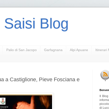
 Saisi Blog
Palio di San Jacopo
Garfagnana
Alpi Apuane
Itinerar
ua a Castiglione, Pieve Fosciana e
Benven
Il Blo
inform
piccol
di Lucc