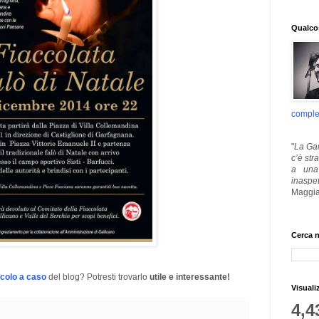
Qualcos
comple
"
La Gar
c’è str
a una 
inaspe
Maggia
Cerca n
icolo a caso
del blog? Potresti trovarlo
utile e interessante!
Visuali
4,4