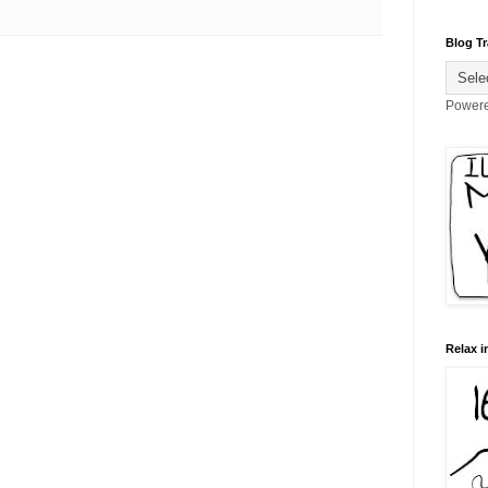
Blog Tr
Power
Relax i