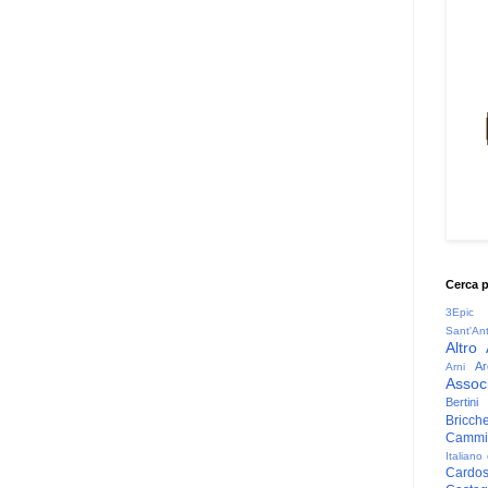
Cerca 
3Epic
Sant'An
Altro
Ar
Arni
Associ
Bertini
Bricche
Cammin
Italiano
Cardo