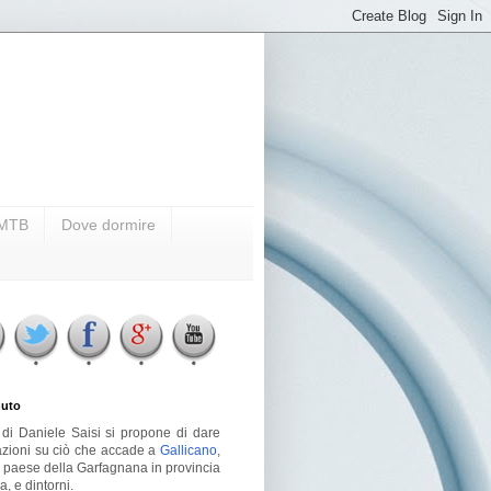
i MTB
Dove dormire
uto
g di Daniele Saisi si propone di dare
azioni su ciò che accade a
Gallicano
,
o paese della Garfagnana in provincia
a, e dintorni.