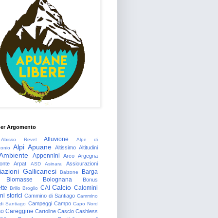
per Argomento
Alluvione
Abisso Revel
Alpe di
Alpi Apuane
Altissimo
Altitudini
tonio
Ambiente
Appennini
Arco
Argegna
onte
Arpat
Assicurazioni
ASD
Asinara
azioni Gallicanesi
Barga
Balzone
Biomasse
Bolognana
Bonus
Calcio
tte
CAI
Calomini
Brillo
Broglio
i storici
Cammino di Santiago
Cammino
Campeggi
Campo
 di Santiago
Capo Nord
so
Careggine
Cartoline
Cascio
Cashless