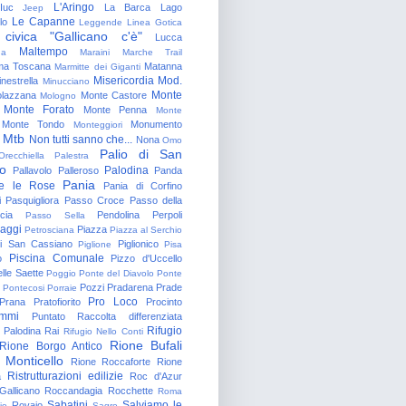
L'Aringo
Iuc
La Barca
Lago
Jeep
Le Capanne
lo
Leggende
Linea Gotica
 civica "Gallicano c'è"
Lucca
Maltempo
na
Maraini
Marche Trail
a Toscana
Matanna
Marmitte dei Giganti
Misericordia
Mod.
nestrella
Minucciano
Monte
lazzana
Monte Castore
Mologno
Monte Forato
Monte Penna
Monte
Monte Tondo
Monumento
Monteggiori
Mtb
Non tutti sanno che...
Nona
Omo
Palio di San
Orecchiella
Palestra
o
Palodina
Pallavolo
Palleroso
Panda
Pania
e le Rose
Pania di Corfino
i
Pasquigliora
Passo Croce
Passo della
cia
Pendolina
Perpoli
Passo Sella
aggi
Piazza
Petrosciana
Piazza al Serchio
di San Cassiano
Piglionico
Piglione
Pisa
Piscina Comunale
o
Pizzo d'Uccello
lle Saette
Poggio
Ponte del Diavolo
Ponte
Pozzi
Pradarena
Prade
Pontecosi
Porraie
Pro Loco
Prana
Pratofiorito
Procinto
ammi
Puntato
Raccolta differenziata
Rifugio
Palodina
Rai
Rifugio Nello Conti
Rione Bufali
Rione Borgo Antico
 Monticello
Rione Roccaforte
Rione
Ristrutturazioni edilizie
a
Roc d'Azur
allicano
Roccandagia
Rocchette
Roma
Sabatini
Salviamo le
Rovaio
io
Sagro