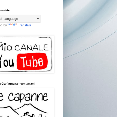
anslate
ed by
Translate
n Garfagnana - contattami