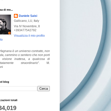
a di me...
Daniele Saisi
Gallicano, LU, Italy
Via IV Novembre, 8
+393477542792
Visualizza il mio profilo
to
fagnana è un universo contratto, non
ada, cammino o sentiero che non porti
visione inattesa, a qualcosa di
ttatamente straordinario
".
M.
ni
el blog
zzazioni totali
34,019