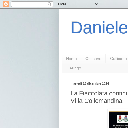
Daniele
Home
Chi sono
Gallicano
L'Aringo
martedì 16 dicembre 2014
La Fiaccolata contin
Villa Collemandina