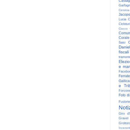
Casta
Garfag
Cervinia
Jacop
Lucia
C
Ciclotu
Ciocco
Comun
Corale
C
Saisi
Danie
fiscali
tramont
Elezio
e man
Facebo
Ferrate
Gallica
e Trib
Forcon
Foto di
Fusione
Noti
Giro d'I
Gravel
Grottor
Inceneri