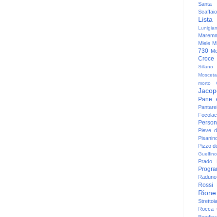
Santa
Scaffaio
Lista
Lunigia
Maremm
Miele
Mi
730
Mo
Croce
Sillano
Mosceta
morto
Jacop
Pane 
Pantare
Focolac
Person
Pieve 
Pisanin
Pizzo de
Guelfino
Prado
Progr
Raduno 
Rossi
Rione
Strettoi
Rocca G
Rondina