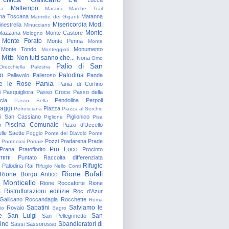
Maltempo
na
Maraini
Marche Trail
a Toscana
Matanna
Marmitte dei Giganti
Misericordia
Mod.
nestrella
Minucciano
Monte
lazzana
Monte Castore
Mologno
Monte Forato
Monte Penna
Monte
Monte Tondo
Monumento
Monteggiori
Mtb
Non tutti sanno che...
Nona
Omo
Palio di San
Orecchiella
Palestra
o
Palodina
Pallavolo
Palleroso
Panda
Pania
e le Rose
Pania di Corfino
i
Pasquigliora
Passo Croce
Passo della
cia
Pendolina
Perpoli
Passo Sella
aggi
Piazza
Petrosciana
Piazza al Serchio
di San Cassiano
Piglionico
Piglione
Pisa
Piscina Comunale
o
Pizzo d'Uccello
lle Saette
Poggio
Ponte del Diavolo
Ponte
Pozzi
Pradarena
Prade
Pontecosi
Porraie
Pro Loco
Prana
Pratofiorito
Procinto
ammi
Puntato
Raccolta differenziata
Rifugio
Palodina
Rai
Rifugio Nello Conti
Rione Bufali
Rione Borgo Antico
 Monticello
Rione Roccaforte
Rione
Ristrutturazioni edilizie
a
Roc d'Azur
allicano
Roccandagia
Rocchette
Roma
Sabatini
Salviamo le
Rovaio
io
Sagro
e
San Luigi
San
San Pellegrinetto
rino
Sbandieratori di
Sassi
Sassorosso