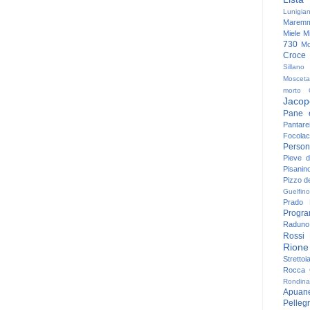
Lunigia
Maremm
Miele
Mi
730
Mo
Croce
Sillano
Mosceta
morto
Jacop
Pane 
Pantare
Focolac
Person
Pieve 
Pisanin
Pizzo de
Guelfino
Prado
Progr
Raduno 
Rossi
Rione
Strettoi
Rocca G
Rondina
Apuan
Pelleg