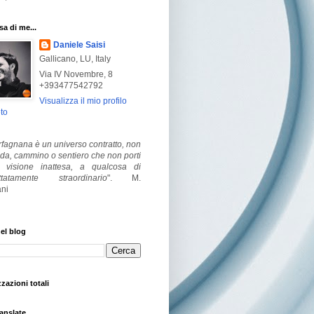
a di me...
Daniele Saisi
Gallicano, LU, Italy
Via IV Novembre, 8
+393477542792
Visualizza il mio profilo
to
fagnana è un universo contratto, non
ada, cammino o sentiero che non porti
visione inattesa, a qualcosa di
ttatamente straordinario
".
M.
ni
el blog
zzazioni totali
anslate