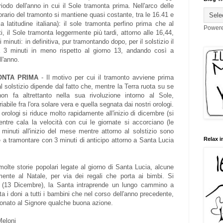
iodo dell'anno in cui il Sole tramonta prima. Nell'arco delle
rario del tramonto si mantiene quasi costante, tra le 16.41 e
a latitudine italiana): il sole tramonta perfino prima che al
Power
atti, il Sole tramonta leggermente più tardi, attorno alle 16,44,
 minuti: in definitiva, pur tramontando dopo, per il solstizio il
ca 3 minuti in meno rispetto al giorno 13, andando così a
ll'anno.
ONTA PRIMA
- Il motivo per cui il tramonto avviene prima
 solstizio dipende dal fatto che, mentre la Terra ruota su se
on fa altrettanto nella sua rivoluzione intorno al Sole,
bile fra l'ora solare vera e quella segnata dai nostri orologi.
 orologi si riduce molto rapidamente all'inizio di dicembre (si
entre cala la velocità con cui le giornate si accorciano (le
 minuti all'inizio del mese mentre attorno al solstizio sono
Relax i
e a tramontare con 3 minuti di anticipo attorno a Santa Lucia
molte storie popolari legate al giorno di Santa Lucia, alcune
lmente al Natale, per via dei regali che porta ai bimbi. Si
a (13 Dicembre), la Santa intraprende un lungo cammino a
ta i doni a tutti i bambini che nel corso dell'anno precedente,
onato al Signore qualche buona azione.
Meloni