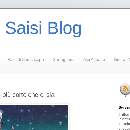
 Saisi Blog
Palio di San Jacopo
Garfagnana
Alpi Apuane
Itinerar
 più corto che ci sia
Benven
Il Blo
inform
piccol
di Lucc