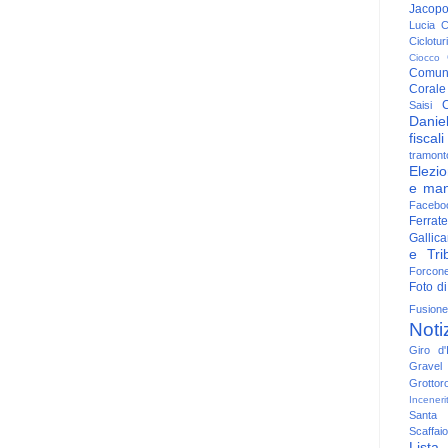
Jacop
Lucia
C
Ciclotu
Ciocco
Comun
Corale
C
Saisi
Danie
fiscali
tramont
Elezio
e man
Facebo
Ferrate
Gallica
e Trib
Forcon
Foto di
Fusione
Noti
Giro d'I
Gravel
Grottor
Inceneri
Santa
Scaffaio
Lista