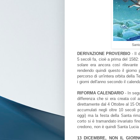
Santa
DERIVAZIONE PROVERBIO
- Il 
5 secoli fa, cioè a prima del 1582: 
solare era ancora così rilevante 
rendendo quindi questo il giorno 
percorso di un'intera orbita della T
i giorni dell'anno secondo il calen
RIFORMA CALENDARIO
- In segu
differenza che si era creata col 
direttamente dal 4 Ottobre al 15 Ott
accumulati negli oltre 10 secoli 
oggi) ma la festa della Santa rim
corto si è tramandato invariato fin
credono, non è quindi Santa Lucia i
13 DICEMBRE, NON IL GIORN