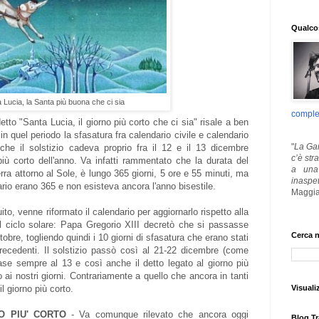
Qualcos
 Lucia, la Santa più buona che ci sia
comple
detto "Santa Lucia, il giorno più corto che ci sia" risale a ben
in quel periodo la sfasatura fra calendario civile e calendario
"
La Gar
che il solstizio cadeva proprio fra il 12 e il 13 dicembre
c’è str
più corto dell'anno. Va infatti rammentato che la durata del
a una 
erra attorno al Sole, è lungo 365 giorni, 5 ore e 55 minuti, ma
inaspe
dario erano 365 e non esisteva ancora l'anno bisestile.
Maggia
ito, venne riformato il calendario per aggiornarlo rispetto alla
al ciclo solare: Papa Gregorio XIII decretò che si passasse
Cerca n
obre, togliendo quindi i 10 giorni di sfasatura che erano stati
precedenti. Il solstizio passò così al 21-22 dicembre (come
ase sempre al 13 e così anche il detto legato al giorno più
o ai nostri giorni. Contrariamente a quello che ancora in tanti
Visuali
l giorno più corto.
O PIU' CORTO
- Va comunque rilevato che ancora oggi
Blog Tr