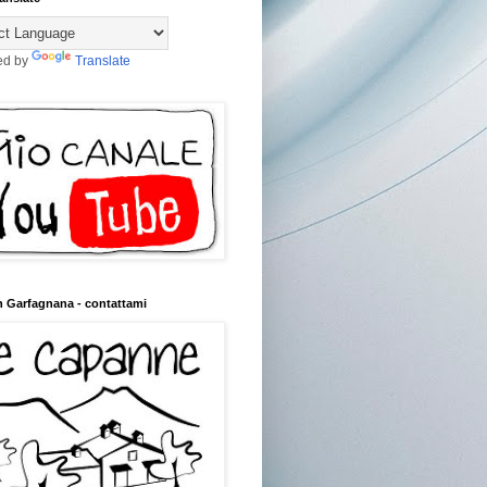
ed by
Translate
n Garfagnana - contattami