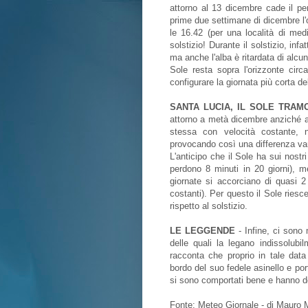
attorno al 13 dicembre cade il per
prime due settimane di dicembre l'o
le 16.42 (per una località di medi
solstizio! Durante il solstizio, inf
ma anche l'alba è ritardata di alcuni
Sole resta sopra l'orizzonte cir
configurare la giornata più corta de
SANTA LUCIA, IL SOLE TRAM
attorno a metà dicembre anziché al
stessa con velocità costante, n
provocando così una differenza varia
L'anticipo che il Sole ha sui nostri
perdono 8 minuti in 20 giorni), m
giornate si accorciano di quasi 2
costanti). Per questo il Sole riesc
rispetto al solstizio.
LE LEGGENDE
- Infine, ci sono 
delle quali la legano indissolubi
racconta che proprio in tale dat
bordo del suo fedele asinello e por
si sono comportati bene e hanno d
Fonte: Meteo Giornale - di Mauro 