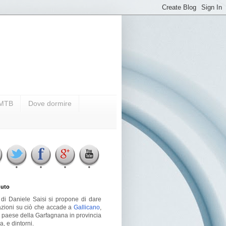
i MTB
Dove dormire
uto
g di Daniele Saisi si propone di dare
azioni su ciò che accade a
Gallicano
,
o paese della Garfagnana in provincia
a, e dintorni.