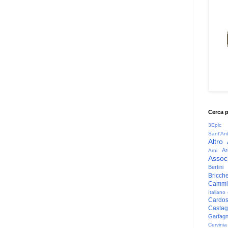
Cerca 
3Epic
Sant'An
Altro
Ar
Arni
Associ
Bertini
Bricche
Cammin
Italiano
Cardo
Casta
Garfag
Cervinia