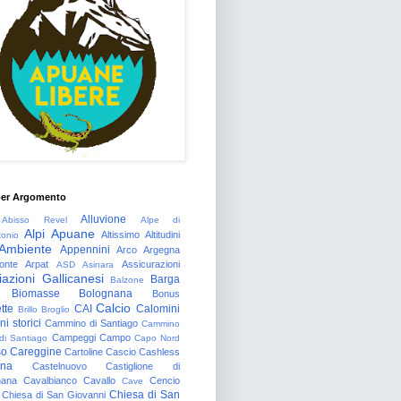
per Argomento
Alluvione
Abisso Revel
Alpe di
Alpi Apuane
Altissimo
Altitudini
tonio
Ambiente
Appennini
Arco
Argegna
onte
Arpat
Assicurazioni
ASD
Asinara
azioni Gallicanesi
Barga
Balzone
Biomasse
Bolognana
Bonus
Calcio
tte
CAI
Calomini
Brillo
Broglio
i storici
Cammino di Santiago
Cammino
Campeggi
Campo
 di Santiago
Capo Nord
so
Careggine
Cartoline
Cascio
Cashless
gna
Castelnuovo
Castiglione di
nana
Cavalbianco
Cavallo
Cencio
Cave
Chiesa di San
Chiesa di San Giovanni