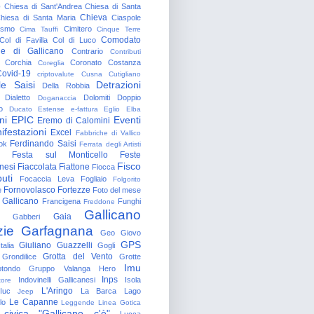
o
Chiesa di Sant'Andrea
Chiesa di Santa
Chieva
hiesa di Santa Maria
Ciaspole
rismo
Cimitero
Cima Tauffi
Cinque Terre
Comodato
Col di Favilla
Col di Luco
e di Gallicano
Contrario
Contributi
Corchia
Coronato
Costanza
Coreglia
ovid-19
criptovalute
Cusna
Cutigliano
le Saisi
Detrazioni
Della Robbia
Dialetto
Dolomiti
Doppio
Doganaccia
o
Ducato Estense
e-fattura
Eglio
Elba
ni
EPIC
Eventi
Eremo di Calomini
ifestazioni
Excel
Fabbriche di Vallico
Ferdinando Saisi
ok
Ferrata degli Artisti
Festa sul Monticello
Feste
Fisco
nesi
Fiaccolata
Fiattone
Fiocca
uti
Focaccia Leva
Fogliaio
Folgorito
Fornovolasco
Fortezze
e
Foto del mese
 Gallicano
Francigena
Funghi
Freddone
Gallicano
Gaia
Gabberi
zie
Garfagnana
Geo
Giovo
GPS
Giuliano Guazzelli
talia
Gogli
Grotta del Vento
Grondilice
Grotte
Imu
otondo
Gruppo Valanga
Hero
Inps
Indovinelli Gallicanesi
Isola
tore
L'Aringo
Iuc
La Barca
Lago
Jeep
Le Capanne
lo
Leggende
Linea Gotica
 civica "Gallicano c'è"
Lucca