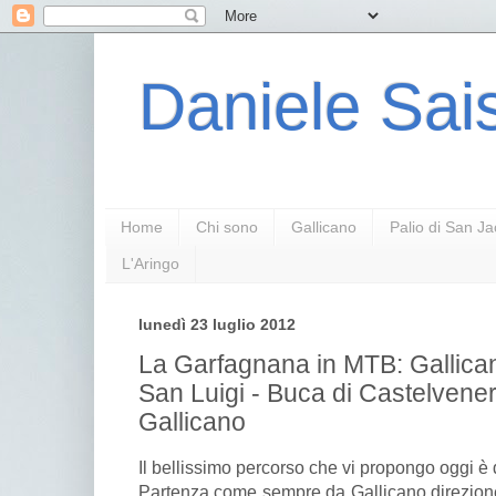
Daniele Sais
Home
Chi sono
Gallicano
Palio di San J
L'Aringo
lunedì 23 luglio 2012
La Garfagnana in MTB: Gallicano
San Luigi - Buca di Castelvene
Gallicano
Il bellissimo percorso che vi propongo oggi è d
Partenza come sempre da Gallicano direzione T