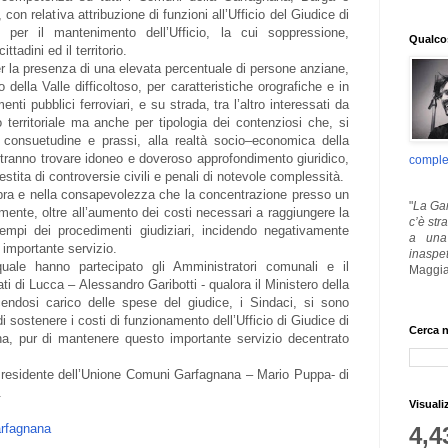
 con relativa attribuzione di funzioni all’Ufficio del Giudice di
er il mantenimento dell’Ufficio, la cui soppressione,
Qualcos
ttadini ed il territorio.
za per la presenza di una elevata percentuale di persone anziane,
della Valle difficoltoso, per caratteristiche orografiche e in
enti pubblici ferroviari, e su strada, tra l’altro interessati da
o territoriale ma anche per tipologia dei contenziosi che, si
consuetudine e prassi, alla realtà socio–economica della
otranno trovare idoneo e doveroso approfondimento giuridico,
comple
estita di controversie civili e penali di notevole complessità.
pra e nella consapevolezza che la concentrazione presso un
"
La Gar
lmente, oltre all’aumento dei costi necessari a raggiungere la
c’è str
empi dei procedimenti giudiziari, incidendo negativamente
a una 
o importante servizio.
inaspe
quale hanno partecipato gli Amministratori comunali e il
Maggia
ti di Lucca – Alessandro Garibotti - qualora il Ministero della
cendosi carico delle spese del giudice, i Sindaci, si sono
di sostenere i costi di funzionamento dell’Ufficio di Giudice di
Cerca n
, pur di mantenere questo importante servizio decentrato
l Presidente dell’Unione Comuni Garfagnana – Mario Puppa- di
.
Visuali
arfagnana
4,4