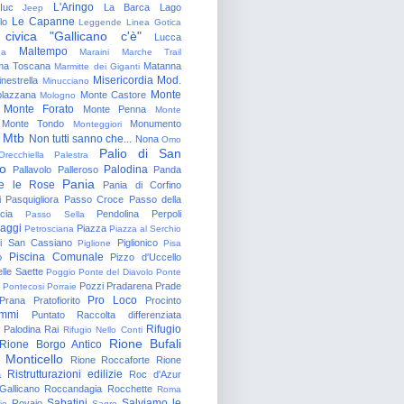
L'Aringo
Iuc
La Barca
Lago
Jeep
Le Capanne
lo
Leggende
Linea Gotica
 civica "Gallicano c'è"
Lucca
Maltempo
na
Maraini
Marche Trail
a Toscana
Matanna
Marmitte dei Giganti
Misericordia
Mod.
nestrella
Minucciano
Monte
lazzana
Monte Castore
Mologno
Monte Forato
Monte Penna
Monte
Monte Tondo
Monumento
Monteggiori
Mtb
Non tutti sanno che...
Nona
Omo
Palio di San
Orecchiella
Palestra
o
Palodina
Pallavolo
Palleroso
Panda
Pania
e le Rose
Pania di Corfino
i
Pasquigliora
Passo Croce
Passo della
cia
Pendolina
Perpoli
Passo Sella
aggi
Piazza
Petrosciana
Piazza al Serchio
di San Cassiano
Piglionico
Piglione
Pisa
Piscina Comunale
o
Pizzo d'Uccello
lle Saette
Poggio
Ponte del Diavolo
Ponte
Pozzi
Pradarena
Prade
Pontecosi
Porraie
Pro Loco
Prana
Pratofiorito
Procinto
ammi
Puntato
Raccolta differenziata
Rifugio
Palodina
Rai
Rifugio Nello Conti
Rione Bufali
Rione Borgo Antico
 Monticello
Rione Roccaforte
Rione
Ristrutturazioni edilizie
a
Roc d'Azur
allicano
Roccandagia
Rocchette
Roma
Sabatini
Salviamo le
Rovaio
io
Sagro