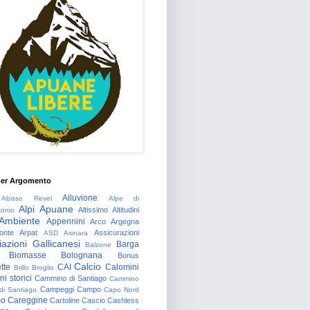
per Argomento
Alluvione
Abisso Revel
Alpe di
Alpi Apuane
Altissimo
Altitudini
tonio
Ambiente
Appennini
Arco
Argegna
onte
Arpat
Assicurazioni
ASD
Asinara
azioni Gallicanesi
Barga
Balzone
Biomasse
Bolognana
Bonus
Calcio
tte
CAI
Calomini
Brillo
Broglio
i storici
Cammino di Santiago
Cammino
Campeggi
Campo
 di Santiago
Capo Nord
so
Careggine
Cartoline
Cascio
Cashless