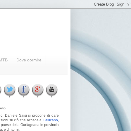
i MTB
Dove dormire
uto
g di Daniele Saisi si propone di dare
azioni su ciò che accade a
Gallicano
,
o paese della Garfagnana in provincia
a, e dintorni.