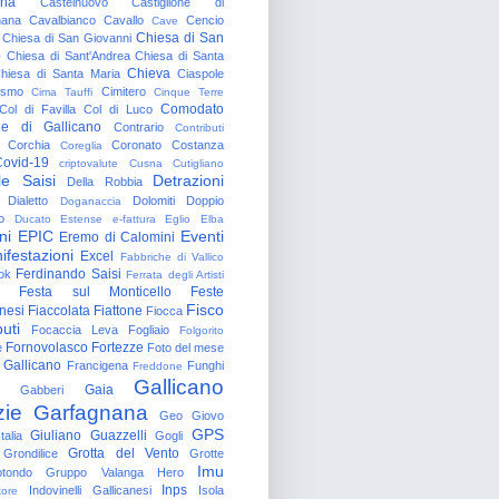
gna
Castelnuovo
Castiglione di
nana
Cavalbianco
Cavallo
Cencio
Cave
Chiesa di San
Chiesa di San Giovanni
o
Chiesa di Sant'Andrea
Chiesa di Santa
Chieva
hiesa di Santa Maria
Ciaspole
rismo
Cimitero
Cima Tauffi
Cinque Terre
Comodato
Col di Favilla
Col di Luco
e di Gallicano
Contrario
Contributi
Corchia
Coronato
Costanza
Coreglia
ovid-19
criptovalute
Cusna
Cutigliano
le Saisi
Detrazioni
Della Robbia
Dialetto
Dolomiti
Doppio
Doganaccia
o
Ducato Estense
e-fattura
Eglio
Elba
ni
EPIC
Eventi
Eremo di Calomini
ifestazioni
Excel
Fabbriche di Vallico
Ferdinando Saisi
ok
Ferrata degli Artisti
Festa sul Monticello
Feste
Fisco
nesi
Fiaccolata
Fiattone
Fiocca
uti
Focaccia Leva
Fogliaio
Folgorito
Fornovolasco
Fortezze
e
Foto del mese
 Gallicano
Francigena
Funghi
Freddone
Gallicano
Gaia
Gabberi
zie
Garfagnana
Geo
Giovo
GPS
Giuliano Guazzelli
talia
Gogli
Grotta del Vento
Grondilice
Grotte
Imu
otondo
Gruppo Valanga
Hero
Inps
Indovinelli Gallicanesi
Isola
tore