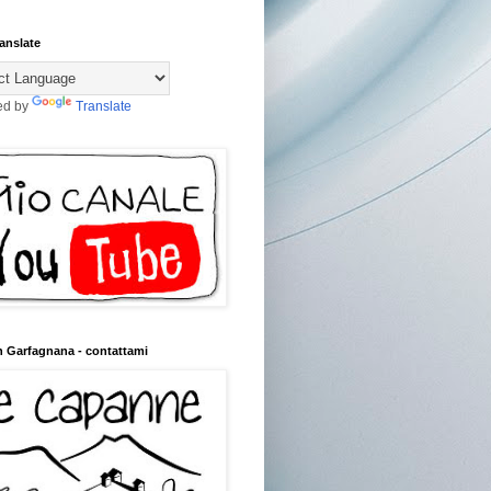
anslate
ed by
Translate
n Garfagnana - contattami