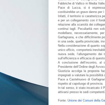
Fabbriche di Vallico in Media Valle,
Pace di Lucca, si è espressa p
costituirebbe un grave danno per i ci
Infatti, il territorio si caratteriz
e per un collegamento con il fondo 
relazione alla scarsità dei collegam
continui tagli. Peculiarità non sol
modellano, necessariamente, per 
Garfagnana, e che difficilmente p
in una sede, quella provinciale, inv
Nella considerazione di quanto so
unico ufficio, comporterà inevitabi
nuova sede, l’allungamento dei t
sull’efficienza e efficacia di quest
A conclusione dell’incontro, al 
Presidente dell’Ordine degli Avvoca
Giustizia accolga la proposta fa
impegnati a valutare la possibilità 
Pace a Castelnuovo di Garfagnana
rispetto al capoluogo di provincia.
In tal senso, è stato incaricato i
attivarsi presso le sedi competenti
Fonte:
Unione dei Comuni della G