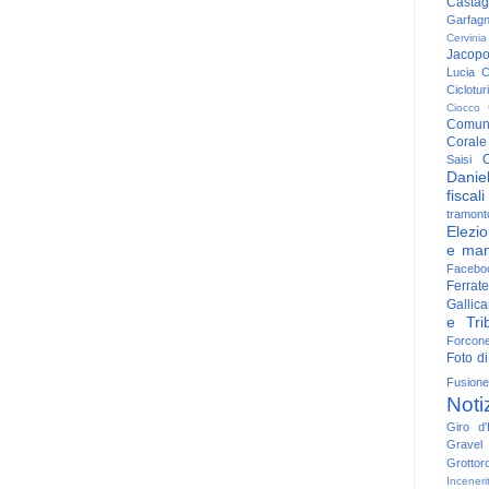
Casta
Garfag
Cervinia
Jacop
Lucia
C
Ciclotu
Ciocco
Comun
Corale
C
Saisi
Danie
fiscali
tramont
Elezio
e man
Facebo
Ferrate
Gallica
e Trib
Forcon
Foto di
Fusione
Noti
Giro d'I
Gravel
Grottor
Inceneri