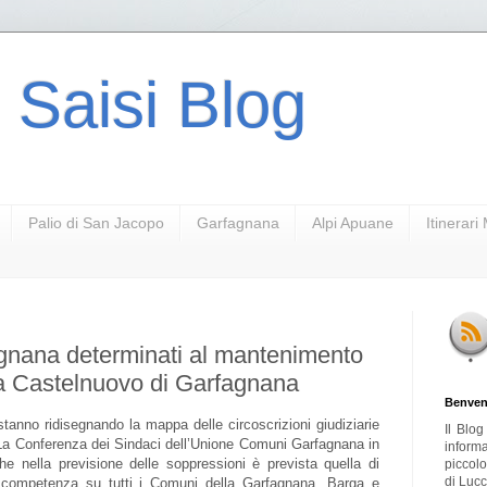
 Saisi Blog
Palio di San Jacopo
Garfagnana
Alpi Apuane
Itinerar
agnana determinati al mantenimento
 a Castelnuovo di Garfagnana
Benven
 stanno ridisegnando la mappa delle circoscrizioni giudiziarie
Il Blo
. La Conferenza dei Sindaci dell’Unione Comuni Garfagnana in
inform
e nella previsione delle soppressioni è prevista quella di
piccol
di Lucc
competenza su tutti i Comuni della Garfagnana, Barga e