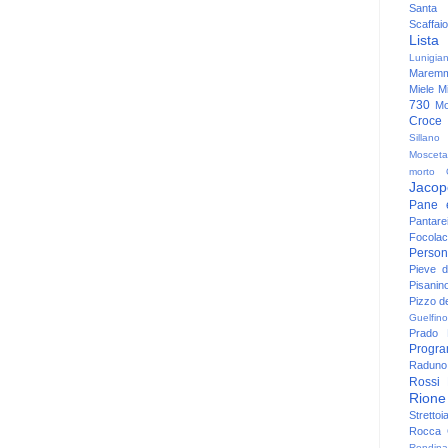
Santa
Scaffaio
Lista
Lunigia
Maremm
Miele
Mi
730
Mo
Croce
Sillano
Mosceta
morto
Jacop
Pane 
Pantare
Focolac
Person
Pieve 
Pisanin
Pizzo de
Guelfino
Prado
Progr
Raduno 
Rossi
Rione
Strettoi
Rocca G
Rondina