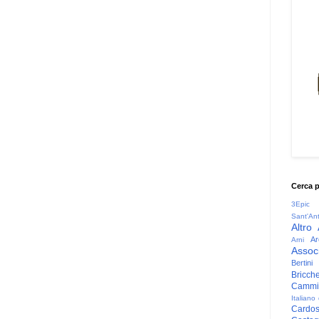
Cerca 
3Epic
Sant'An
Altro
Ar
Arni
Associ
Bertini
Bricche
Cammin
Italiano
Cardo