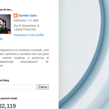
a di me...
Daniele Saisi
Gallicano, LU, Italy
Via IV Novembre, 8
+393477542792
Visualizza il mio profilo
to
fagnana è un universo contratto, non
ada, cammino o sentiero che non porti
visione inattesa, a qualcosa di
ttatamente straordinario
".
M.
ni
el blog
zzazioni totali
32,119