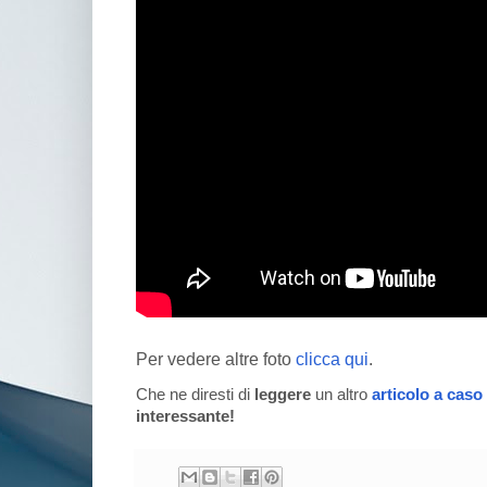
Per vedere altre foto
clicca qui
.
Che ne diresti di
leggere
un altro
articolo a caso
interessante!