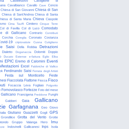
gna
Castelnuovo
Castiglione di
nana
Cavalbianco
Cavallo
Cencio
Cave
Chiesa di San
Chiesa di San Giovanni
o
Chiesa di Sant'Andrea
Chiesa di Santa
Chieva
hiesa di Santa Maria
Ciaspole
rismo
Cimitero
Cima Tauffi
Cinque Terre
Comodato
Col di Favilla
Col di Luco
e di Gallicano
Contrario
Contributi
Corchia
Coronato
Costanza
Coreglia
ovid-19
criptovalute
Cusna
Cutigliano
le Saisi
Detrazioni
Della Robbia
Dialetto
Dolomiti
Doppio
Doganaccia
o
Ducato Estense
e-fattura
Eglio
Elba
ni
EPIC
Eventi
Eremo di Calomini
ifestazioni
Excel
Fabbriche di Vallico
Ferdinando Saisi
ok
Ferrata degli Artisti
Festa sul Monticello
Feste
Fisco
nesi
Fiaccolata
Fiattone
Fiocca
uti
Focaccia Leva
Fogliaio
Folgorito
Fornovolasco
Fortezze
e
Foto del mese
 Gallicano
Francigena
Funghi
Freddone
Gallicano
Gaia
Gabberi
zie
Garfagnana
Geo
Giovo
GPS
Giuliano Guazzelli
talia
Gogli
Grotta del Vento
Grondilice
Grotte
Imu
otondo
Gruppo Valanga
Hero
Inps
Indovinelli Gallicanesi
Isola
tore