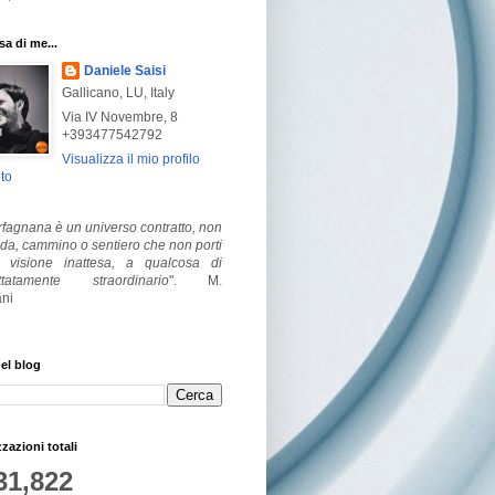
a di me...
Daniele Saisi
Gallicano, LU, Italy
Via IV Novembre, 8
+393477542792
Visualizza il mio profilo
to
fagnana è un universo contratto, non
ada, cammino o sentiero che non porti
visione inattesa, a qualcosa di
ttatamente straordinario
".
M.
ni
el blog
zzazioni totali
31,822