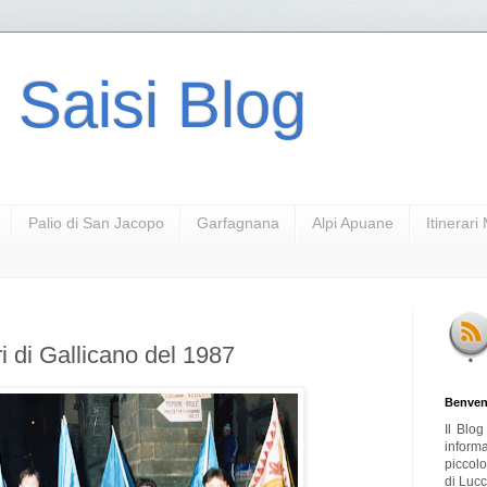
 Saisi Blog
Palio di San Jacopo
Garfagnana
Alpi Apuane
Itinerar
ri di Gallicano del 1987
Benven
Il Blo
inform
piccol
di Lucc