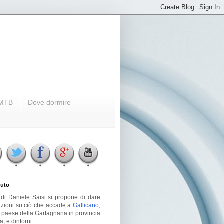
i MTB
Dove dormire
uto
g di Daniele Saisi si propone di dare
azioni su ciò che accade a
Gallicano
,
o paese della Garfagnana in provincia
a, e dintorni.