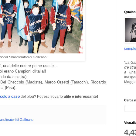
Qualcos
comple
Piccoli Sbandieratori di Gallicano
"
La Gar
, una delle nostre prime uscite...
c’è str
oi erano Campioni d'Italia!!
a una 
ndo da sinistra):
inaspe
Maggia
n Del Checcolo (Maciste), Marco Orsetti (Taracchi), Riccardo
ci (Pisa).
icolo a caso
del blog? Potresti trovarlo
utile e interessante!
Cerca n
andieratori di Gallicano
Visuali
4,4