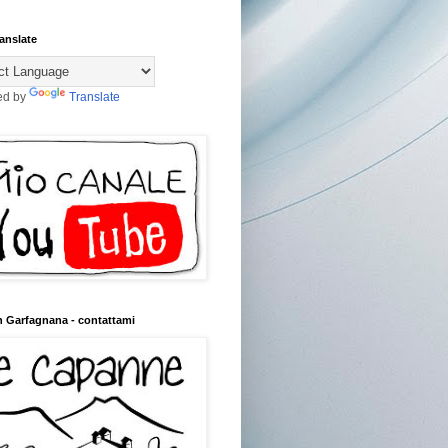
anslate
ed by
Translate
n Garfagnana - contattami