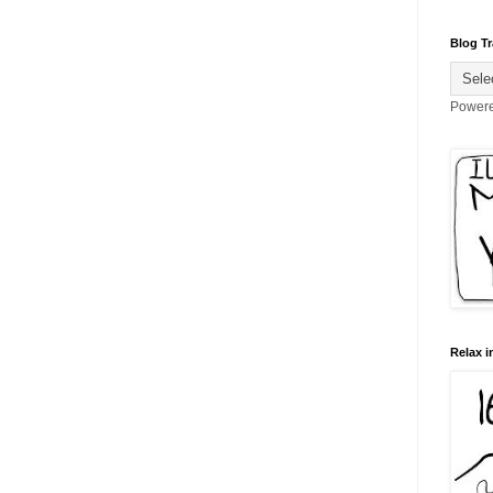
Blog Tr
Power
Relax i