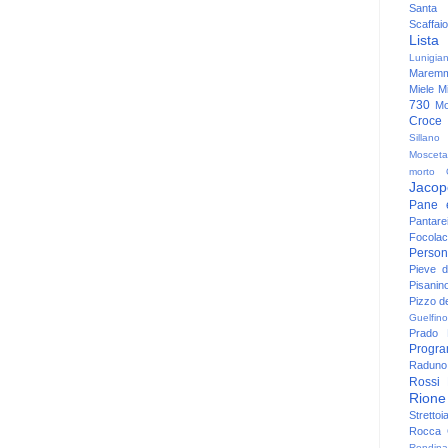
Santa
Scaffaio
Lista
Lunigia
Maremm
Miele
Mi
730
Mo
Croce
Sillano
Mosceta
morto
Jacop
Pane 
Pantare
Focolac
Person
Pieve 
Pisanin
Pizzo de
Guelfino
Prado
Progr
Raduno 
Rossi
Rione
Strettoi
Rocca G
Rondina