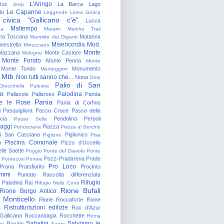
L'Aringo
Iuc
La Barca
Lago
Jeep
Le Capanne
lo
Leggende
Linea Gotica
 civica "Gallicano c'è"
Lucca
Maltempo
na
Maraini
Marche Trail
a Toscana
Matanna
Marmitte dei Giganti
Misericordia
Mod.
nestrella
Minucciano
Monte
lazzana
Monte Castore
Mologno
Monte Forato
Monte Penna
Monte
Monte Tondo
Monumento
Monteggiori
Mtb
Non tutti sanno che...
Nona
Omo
Palio di San
Orecchiella
Palestra
o
Palodina
Pallavolo
Palleroso
Panda
Pania
e le Rose
Pania di Corfino
i
Pasquigliora
Passo Croce
Passo della
cia
Pendolina
Perpoli
Passo Sella
aggi
Piazza
Petrosciana
Piazza al Serchio
di San Cassiano
Piglionico
Piglione
Pisa
Piscina Comunale
o
Pizzo d'Uccello
lle Saette
Poggio
Ponte del Diavolo
Ponte
Pozzi
Pradarena
Prade
Pontecosi
Porraie
Pro Loco
Prana
Pratofiorito
Procinto
ammi
Puntato
Raccolta differenziata
Rifugio
Palodina
Rai
Rifugio Nello Conti
Rione Bufali
Rione Borgo Antico
 Monticello
Rione Roccaforte
Rione
Ristrutturazioni edilizie
a
Roc d'Azur
allicano
Roccandagia
Rocchette
Roma
Sabatini
Salviamo le
Rovaio
io
Sagro