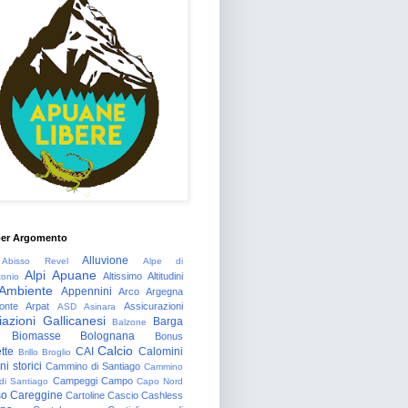
per Argomento
Alluvione
Abisso Revel
Alpe di
Alpi Apuane
Altissimo
Altitudini
tonio
Ambiente
Appennini
Arco
Argegna
onte
Arpat
Assicurazioni
ASD
Asinara
azioni Gallicanesi
Barga
Balzone
Biomasse
Bolognana
Bonus
Calcio
tte
CAI
Calomini
Brillo
Broglio
i storici
Cammino di Santiago
Cammino
Campeggi
Campo
 di Santiago
Capo Nord
so
Careggine
Cartoline
Cascio
Cashless