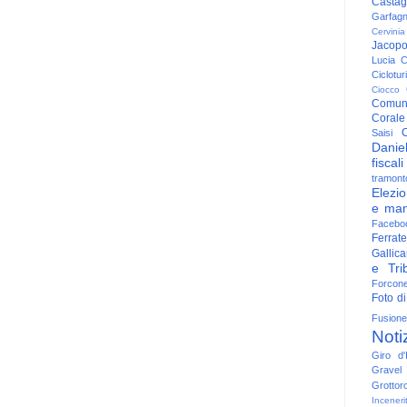
Casta
Garfag
Cervinia
Jacop
Lucia
C
Ciclotu
Ciocco
Comun
Corale
C
Saisi
Danie
fiscali
tramont
Elezio
e man
Facebo
Ferrate
Gallica
e Trib
Forcon
Foto di
Fusione
Noti
Giro d'I
Gravel
Grottor
Inceneri