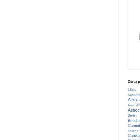
Cerca 
3Epic
Sant'An
Altro
Ar
Arni
Associ
Bertini
Bricche
Cammin
Italiano
Cardo