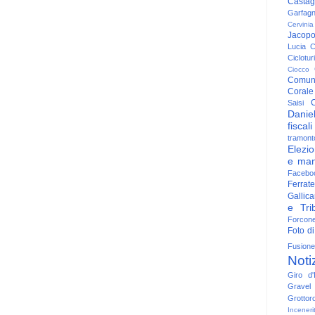
Casta
Garfag
Cervinia
Jacop
Lucia
C
Ciclotu
Ciocco
Comun
Corale
C
Saisi
Danie
fiscali
tramont
Elezio
e man
Facebo
Ferrate
Gallica
e Trib
Forcon
Foto di
Fusione
Noti
Giro d'I
Gravel
Grottor
Inceneri