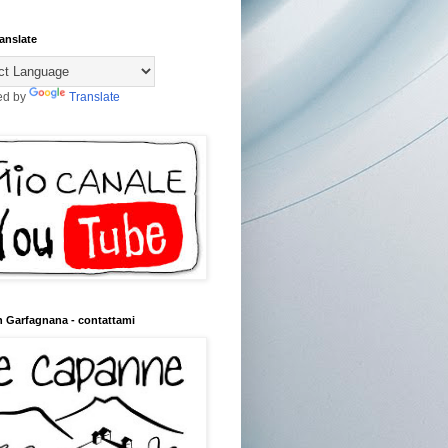
anslate
ed by
Translate
n Garfagnana - contattami