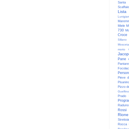
Santa
Scaffaio
Lista
Lunigia
Maremm
Miele
Mi
730
Mo
Croce
Sillano
Mosceta
morto
Jacop
Pane 
Pantare
Focolac
Person
Pieve 
Pisanin
Pizzo de
Guelfino
Prado
Progr
Raduno 
Rossi
Rione
Strettoi
Rocca G
Rondina