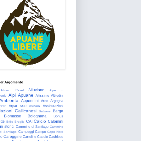
per Argomento
Alluvione
Abisso Revel
Alpe di
Alpi Apuane
Altissimo
Altitudini
tonio
Ambiente
Appennini
Arco
Argegna
onte
Arpat
Assicurazioni
ASD
Asinara
azioni Gallicanesi
Barga
Balzone
Biomasse
Bolognana
Bonus
Calcio
tte
CAI
Calomini
Brillo
Broglio
i storici
Cammino di Santiago
Cammino
Campeggi
Campo
 di Santiago
Capo Nord
so
Careggine
Cartoline
Cascio
Cashless