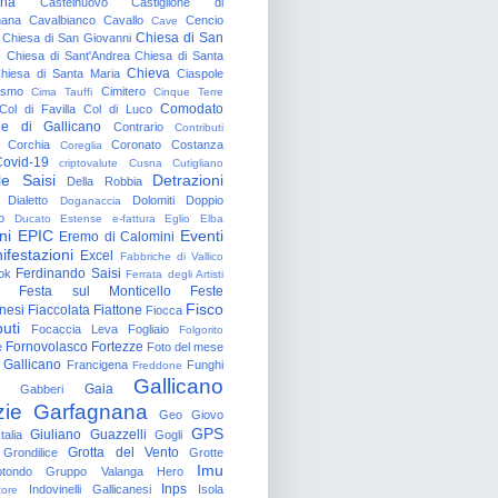
gna
Castelnuovo
Castiglione di
nana
Cavalbianco
Cavallo
Cencio
Cave
Chiesa di San
Chiesa di San Giovanni
o
Chiesa di Sant'Andrea
Chiesa di Santa
Chieva
hiesa di Santa Maria
Ciaspole
rismo
Cimitero
Cima Tauffi
Cinque Terre
Comodato
Col di Favilla
Col di Luco
e di Gallicano
Contrario
Contributi
Corchia
Coronato
Costanza
Coreglia
ovid-19
criptovalute
Cusna
Cutigliano
le Saisi
Detrazioni
Della Robbia
Dialetto
Dolomiti
Doppio
Doganaccia
o
Ducato Estense
e-fattura
Eglio
Elba
ni
EPIC
Eventi
Eremo di Calomini
ifestazioni
Excel
Fabbriche di Vallico
Ferdinando Saisi
ok
Ferrata degli Artisti
Festa sul Monticello
Feste
Fisco
nesi
Fiaccolata
Fiattone
Fiocca
uti
Focaccia Leva
Fogliaio
Folgorito
Fornovolasco
Fortezze
e
Foto del mese
 Gallicano
Francigena
Funghi
Freddone
Gallicano
Gaia
Gabberi
zie
Garfagnana
Geo
Giovo
GPS
Giuliano Guazzelli
talia
Gogli
Grotta del Vento
Grondilice
Grotte
Imu
otondo
Gruppo Valanga
Hero
Inps
Indovinelli Gallicanesi
Isola
tore