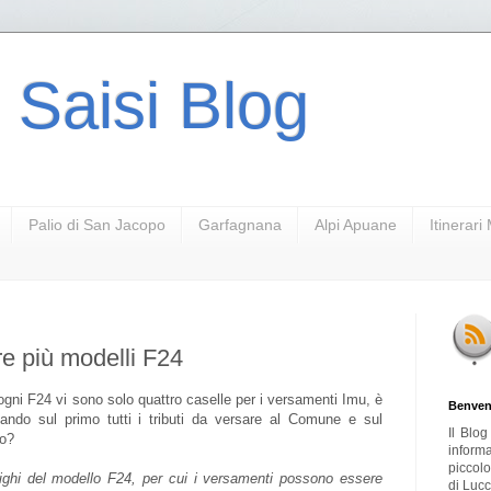
 Saisi Blog
Palio di San Jacopo
Garfagnana
Alpi Apuane
Itinerar
re più modelli F24
ogni F24 vi sono solo quattro caselle per i versamenti Imu, è
Benven
cando sul primo tutti i tributi da versare al Comune e sul
Il Blo
to?
inform
piccol
righi del modello F24, per cui i versamenti possono essere
di Lucc