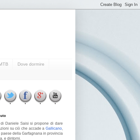
i MTB
Dove dormire
uto
g di Daniele Saisi si propone di dare
azioni su ciò che accade a
Gallicano
,
o paese della Garfagnana in provincia
a, e dintorni.