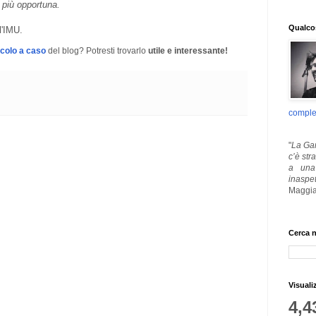
e più opportuna.
Qualcos
l'IMU.
icolo a caso
del blog? Potresti trovarlo
utile e interessante!
comple
"
La Gar
c’è str
a una 
inaspe
Maggia
Cerca n
Visuali
4,4