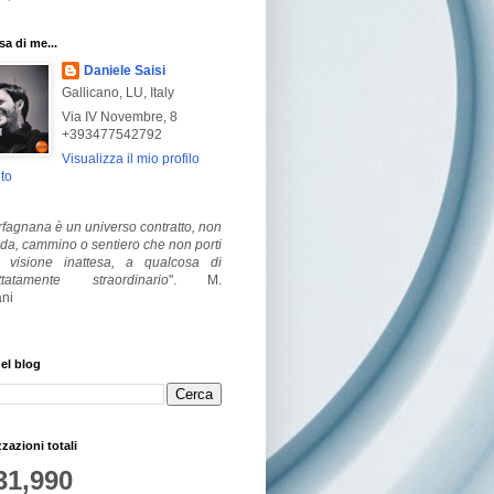
a di me...
Daniele Saisi
Gallicano, LU, Italy
Via IV Novembre, 8
+393477542792
Visualizza il mio profilo
to
fagnana è un universo contratto, non
ada, cammino o sentiero che non porti
visione inattesa, a qualcosa di
ttatamente straordinario
".
M.
ni
el blog
zzazioni totali
31,990