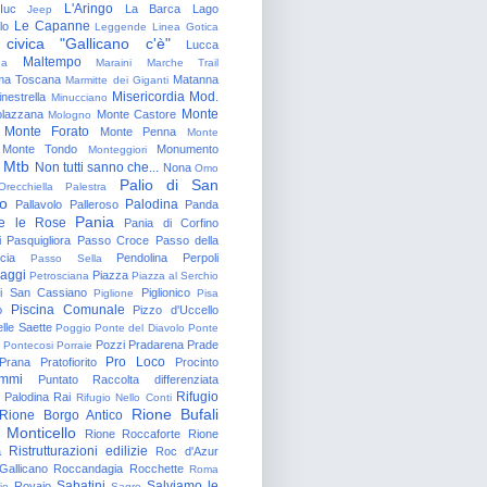
L'Aringo
Iuc
La Barca
Lago
Jeep
Le Capanne
lo
Leggende
Linea Gotica
 civica "Gallicano c'è"
Lucca
Maltempo
na
Maraini
Marche Trail
a Toscana
Matanna
Marmitte dei Giganti
Misericordia
Mod.
nestrella
Minucciano
Monte
lazzana
Monte Castore
Mologno
Monte Forato
Monte Penna
Monte
Monte Tondo
Monumento
Monteggiori
Mtb
Non tutti sanno che...
Nona
Omo
Palio di San
Orecchiella
Palestra
o
Palodina
Pallavolo
Palleroso
Panda
Pania
e le Rose
Pania di Corfino
i
Pasquigliora
Passo Croce
Passo della
cia
Pendolina
Perpoli
Passo Sella
aggi
Piazza
Petrosciana
Piazza al Serchio
di San Cassiano
Piglionico
Piglione
Pisa
Piscina Comunale
o
Pizzo d'Uccello
lle Saette
Poggio
Ponte del Diavolo
Ponte
Pozzi
Pradarena
Prade
Pontecosi
Porraie
Pro Loco
Prana
Pratofiorito
Procinto
ammi
Puntato
Raccolta differenziata
Rifugio
Palodina
Rai
Rifugio Nello Conti
Rione Bufali
Rione Borgo Antico
 Monticello
Rione Roccaforte
Rione
Ristrutturazioni edilizie
a
Roc d'Azur
allicano
Roccandagia
Rocchette
Roma
Sabatini
Salviamo le
Rovaio
io
Sagro