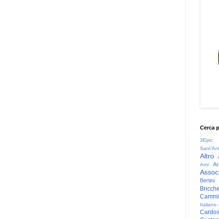
Cerca 
3Epic
Sant'An
Altro
Ar
Arni
Associ
Bertini
Bricche
Cammin
Italiano
Cardo