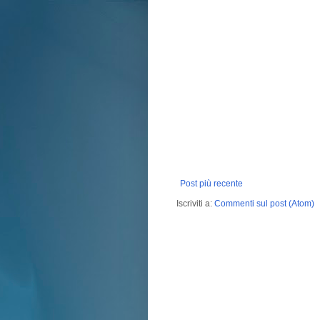
Post più recente
Iscriviti a:
Commenti sul post (Atom)