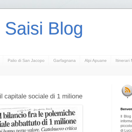
 Saisi Blog
Palio di San Jacopo
Garfagnana
Alpi Apuane
Itinerar
l capitale sociale di 1 milione
Benven
Il Blo
inform
piccol
di Lucc