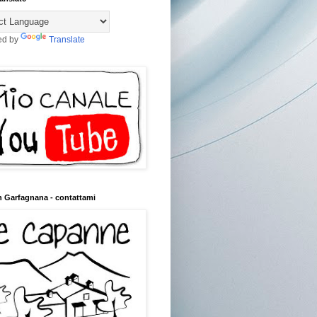
ed by
Translate
n Garfagnana - contattami