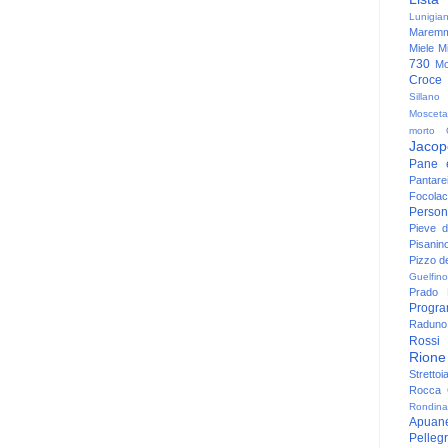
Lunigia
Maremm
Miele
Mi
730
Mo
Croce
Sillano
Mosceta
morto
Jacop
Pane 
Pantare
Focolac
Person
Pieve 
Pisanin
Pizzo de
Guelfino
Prado
Progr
Raduno 
Rossi
Rione
Strettoi
Rocca G
Rondina
Apuan
Pelleg