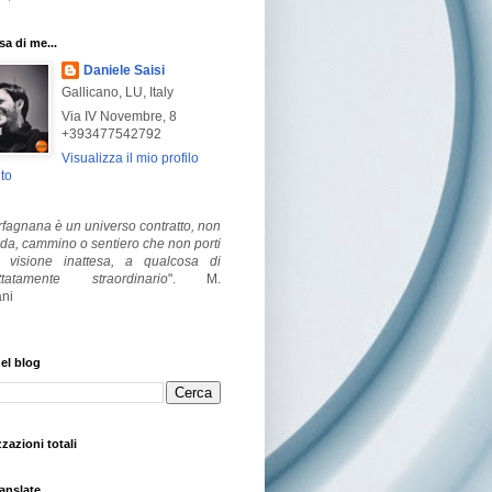
a di me...
Daniele Saisi
Gallicano, LU, Italy
Via IV Novembre, 8
+393477542792
Visualizza il mio profilo
to
fagnana è un universo contratto, non
ada, cammino o sentiero che non porti
visione inattesa, a qualcosa di
ttatamente straordinario
".
M.
ni
el blog
zzazioni totali
anslate