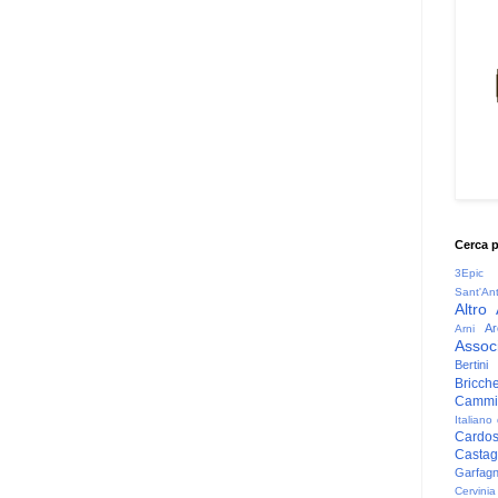
Cerca 
3Epic
Sant'An
Altro
Ar
Arni
Associ
Bertini
Bricche
Cammin
Italiano
Cardo
Casta
Garfag
Cervinia