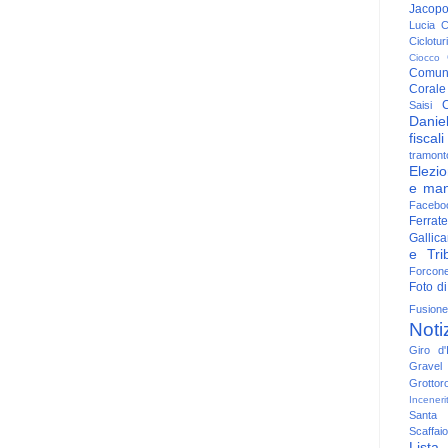
Jacop
Lucia
C
Ciclotu
Ciocco
Comun
Corale
C
Saisi
Danie
fiscali
tramont
Elezio
e man
Facebo
Ferrate
Gallica
e Trib
Forcon
Foto di
Fusione
Noti
Giro d'I
Gravel
Grottor
Inceneri
Santa
Scaffaio
Lista