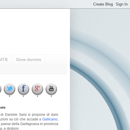
i MTB
Dove dormire
uto
g di Daniele Saisi si propone di dare
azioni su ciò che accade a
Gallicano
,
o paese della Garfagnana in provincia
a, e dintorni.