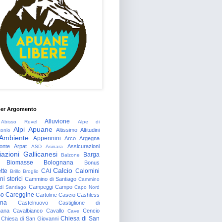
per Argomento
Alluvione
Abisso Revel
Alpe di
Alpi Apuane
Altissimo
Altitudini
tonio
Ambiente
Appennini
Arco
Argegna
onte
Arpat
Assicurazioni
ASD
Asinara
azioni Gallicanesi
Barga
Balzone
Biomasse
Bolognana
Bonus
Calcio
tte
CAI
Calomini
Brillo
Broglio
i storici
Cammino di Santiago
Cammino
Campeggi
Campo
 di Santiago
Capo Nord
so
Careggine
Cartoline
Cascio
Cashless
gna
Castelnuovo
Castiglione di
nana
Cavalbianco
Cavallo
Cencio
Cave
Chiesa di San
Chiesa di San Giovanni