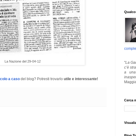
Qualcos
comple
La Nazione del 29-04-12
"
La Gar
c’è str
a una 
inaspe
icolo a caso
del blog? Potresti trovarlo
utile e interessante!
Maggia
Cerca n
Visuali
Blog Tr