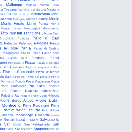
Maltempo
na
Maraini
Marche Trail
a Toscana
Matanna
Marmitte dei Giganti
Misericordia
Mod.
nestrella
Minucciano
Monte
lazzana
Monte Castore
Mologno
Monte Forato
Monte Penna
Monte
Monte Tondo
Monumento
Monteggiori
Mtb
Non tutti sanno che...
Nona
Omo
Palio di San
Orecchiella
Palestra
o
Palodina
Pallavolo
Palleroso
Panda
Pania
e le Rose
Pania di Corfino
i
Pasquigliora
Passo Croce
Passo della
cia
Pendolina
Perpoli
Passo Sella
aggi
Piazza
Petrosciana
Piazza al Serchio
di San Cassiano
Piglionico
Piglione
Pisa
Piscina Comunale
o
Pizzo d'Uccello
lle Saette
Poggio
Ponte del Diavolo
Ponte
Pozzi
Pradarena
Prade
Pontecosi
Porraie
Pro Loco
Prana
Pratofiorito
Procinto
ammi
Puntato
Raccolta differenziata
Rifugio
Palodina
Rai
Rifugio Nello Conti
Rione Bufali
Rione Borgo Antico
 Monticello
Rione Roccaforte
Rione
Ristrutturazioni edilizie
a
Roc d'Azur
allicano
Roccandagia
Rocchette
Roma
Sabatini
Salviamo le
Rovaio
io
Sagro
e
San Luigi
San
San Pellegrinetto
rino
Sbandieratori di
Sassi
Sassorosso