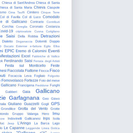
o
Chiesa di Sant'Andrea
Chiesa di Santa
Chieva
hiesa di Santa Maria
Ciaspole
rismo
Cimitero
Cima Tauffi
Cinque Terre
Comodato
Col di Favilla
Col di Luco
e di Gallicano
Contrario
Contributi
Corchia
Coronato
Costanza
Coreglia
ovid-19
criptovalute
Cusna
Cutigliano
le Saisi
Detrazioni
Della Robbia
Dialetto
Dolomiti
Doppio
Doganaccia
o
Ducato Estense
e-fattura
Eglio
Elba
ni
EPIC
Eventi
Eremo di Calomini
ifestazioni
Excel
Fabbriche di Vallico
Ferdinando Saisi
ok
Ferrata degli Artisti
Festa sul Monticello
Feste
Fisco
nesi
Fiaccolata
Fiattone
Fiocca
uti
Focaccia Leva
Fogliaio
Folgorito
Fornovolasco
Fortezze
e
Foto del mese
 Gallicano
Francigena
Funghi
Freddone
Gallicano
Gaia
Gabberi
zie
Garfagnana
Geo
Giovo
GPS
Giuliano Guazzelli
talia
Gogli
Grotta del Vento
Grondilice
Grotte
Imu
otondo
Gruppo Valanga
Hero
Inps
Indovinelli Gallicanesi
Isola
tore
L'Aringo
Iuc
La Barca
Lago
Jeep
Le Capanne
lo
Leggende
Linea Gotica
 civica "Gallicano c'è"
Lucca