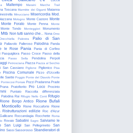
Maltempo
na
Maraini
Marche Trail
a Toscana
Matanna
Marmitte dei Giganti
Misericordia
Mod.
nestrella
Minucciano
Monte
lazzana
Monte Castore
Mologno
Monte Forato
Monte Penna
Monte
Monte Tondo
Monumento
Monteggiori
Mtb
Non tutti sanno che...
Nona
Omo
Palio di San
Orecchiella
Palestra
o
Palodina
Pallavolo
Palleroso
Panda
Pania
e le Rose
Pania di Corfino
i
Pasquigliora
Passo Croce
Passo della
cia
Pendolina
Perpoli
Passo Sella
aggi
Piazza
Petrosciana
Piazza al Serchio
di San Cassiano
Piglionico
Piglione
Pisa
Piscina Comunale
o
Pizzo d'Uccello
lle Saette
Poggio
Ponte del Diavolo
Ponte
Pozzi
Pradarena
Prade
Pontecosi
Porraie
Pro Loco
Prana
Pratofiorito
Procinto
ammi
Puntato
Raccolta differenziata
Rifugio
Palodina
Rai
Rifugio Nello Conti
Rione Bufali
Rione Borgo Antico
 Monticello
Rione Roccaforte
Rione
Ristrutturazioni edilizie
a
Roc d'Azur
allicano
Roccandagia
Rocchette
Roma
Sabatini
Salviamo le
Rovaio
io
Sagro
e
San Luigi
San
San Pellegrinetto
rino
Sbandieratori di
Sassi
Sassorosso