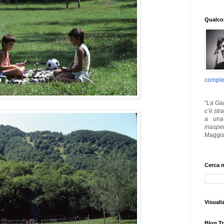
Qualcos
comple
"
La Gar
c’è str
a una 
inaspe
Maggia
Cerca n
Visuali
Blog Tr