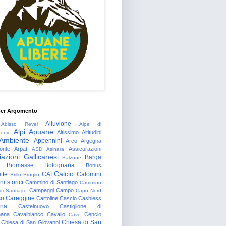
per Argomento
Alluvione
Abisso Revel
Alpe di
Alpi Apuane
Altissimo
Altitudini
tonio
Ambiente
Appennini
Arco
Argegna
onte
Arpat
Assicurazioni
ASD
Asinara
azioni Gallicanesi
Barga
Balzone
Biomasse
Bolognana
Bonus
Calcio
tte
CAI
Calomini
Brillo
Broglio
i storici
Cammino di Santiago
Cammino
Campeggi
Campo
 di Santiago
Capo Nord
so
Careggine
Cartoline
Cascio
Cashless
gna
Castelnuovo
Castiglione di
nana
Cavalbianco
Cavallo
Cencio
Cave
Chiesa di San
Chiesa di San Giovanni