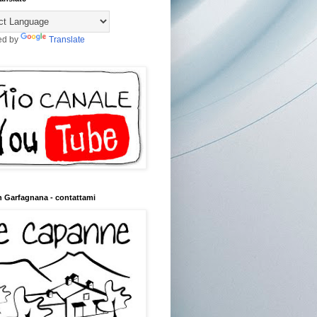
ed by
Translate
n Garfagnana - contattami