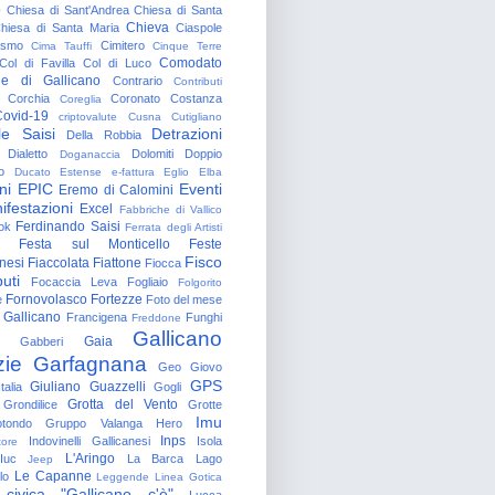
o
Chiesa di Sant'Andrea
Chiesa di Santa
Chieva
hiesa di Santa Maria
Ciaspole
rismo
Cimitero
Cima Tauffi
Cinque Terre
Comodato
Col di Favilla
Col di Luco
e di Gallicano
Contrario
Contributi
Corchia
Coronato
Costanza
Coreglia
ovid-19
criptovalute
Cusna
Cutigliano
le Saisi
Detrazioni
Della Robbia
Dialetto
Dolomiti
Doppio
Doganaccia
o
Ducato Estense
e-fattura
Eglio
Elba
ni
EPIC
Eventi
Eremo di Calomini
ifestazioni
Excel
Fabbriche di Vallico
Ferdinando Saisi
ok
Ferrata degli Artisti
Festa sul Monticello
Feste
Fisco
nesi
Fiaccolata
Fiattone
Fiocca
uti
Focaccia Leva
Fogliaio
Folgorito
Fornovolasco
Fortezze
e
Foto del mese
 Gallicano
Francigena
Funghi
Freddone
Gallicano
Gaia
Gabberi
zie
Garfagnana
Geo
Giovo
GPS
Giuliano Guazzelli
talia
Gogli
Grotta del Vento
Grondilice
Grotte
Imu
otondo
Gruppo Valanga
Hero
Inps
Indovinelli Gallicanesi
Isola
tore
L'Aringo
Iuc
La Barca
Lago
Jeep
Le Capanne
lo
Leggende
Linea Gotica
 civica "Gallicano c'è"
Lucca