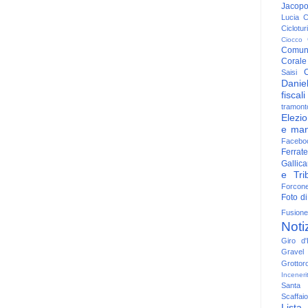
Jacop
Lucia
C
Ciclotu
Ciocco
Comun
Corale
C
Saisi
Danie
fiscali
tramont
Elezio
e man
Facebo
Ferrate
Gallica
e Trib
Forcon
Foto di
Fusione
Noti
Giro d'I
Gravel
Grottor
Inceneri
Santa
Scaffaio
Lista