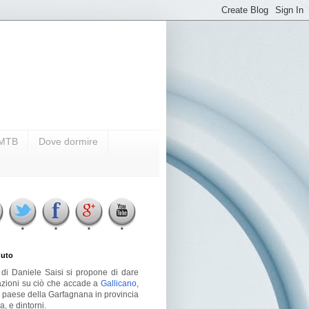
i MTB
Dove dormire
uto
g di Daniele Saisi si propone di dare
azioni su ciò che accade a
Gallicano
,
o paese della Garfagnana in provincia
a, e dintorni.