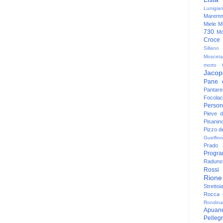
Lunigia
Maremm
Miele
Mi
730
Mo
Croce
Sillano
Mosceta
morto
Jacop
Pane 
Pantare
Focolac
Person
Pieve 
Pisanin
Pizzo de
Guelfino
Prado
Progr
Raduno 
Rossi
Rione
Strettoi
Rocca G
Rondina
Apuan
Pelleg