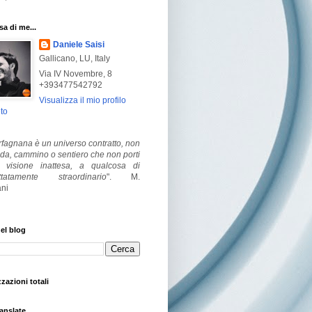
a di me...
Daniele Saisi
Gallicano, LU, Italy
Via IV Novembre, 8
+393477542792
Visualizza il mio profilo
to
fagnana è un universo contratto, non
ada, cammino o sentiero che non porti
visione inattesa, a qualcosa di
ttatamente straordinario
".
M.
ni
el blog
zzazioni totali
anslate