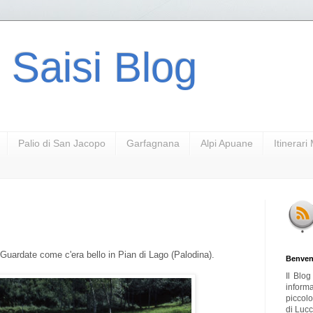
 Saisi Blog
Palio di San Jacopo
Garfagnana
Alpi Apuane
Itinerar
 Guardate come c'era bello in Pian di Lago (Palodina).
Benven
Il Blo
inform
piccol
di Lucc