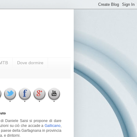
i MTB
Dove dormire
uto
g di Daniele Saisi si propone di dare
azioni su ciò che accade a
Gallicano
,
o paese della Garfagnana in provincia
a, e dintorni.