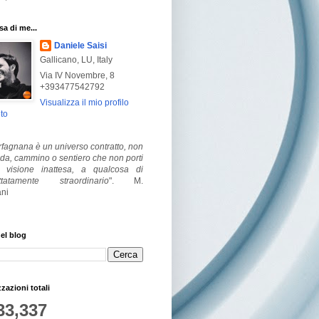
a di me...
Daniele Saisi
Gallicano, LU, Italy
Via IV Novembre, 8
+393477542792
Visualizza il mio profilo
to
fagnana è un universo contratto, non
ada, cammino o sentiero che non porti
visione inattesa, a qualcosa di
ttatamente straordinario
".
M.
ni
el blog
zzazioni totali
33,337