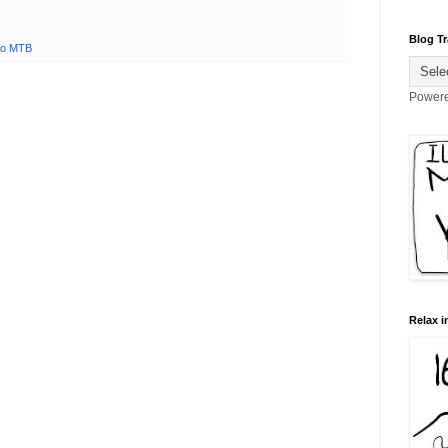
Blog Tr
eo MTB
Power
Relax i