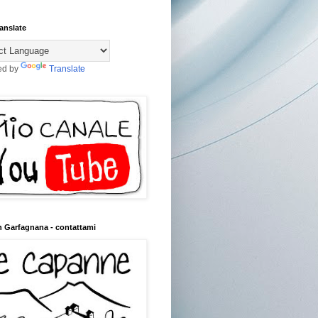
anslate
ed by
Translate
n Garfagnana - contattami