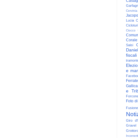
Casta
Garfag
Cervinia
Jacop
Lucia
C
Ciclotu
Ciocco
Comun
Corale
C
Saisi
Danie
fiscali
tramont
Elezio
e man
Facebo
Ferrate
Gallica
e Trib
Forcon
Foto di
Fusione
Noti
Giro d'I
Gravel
Grottor
Inceneri