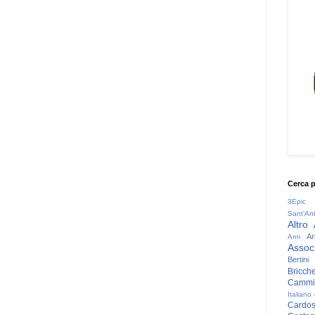
Cerca 
3Epic
Sant'An
Altro
Ar
Arni
Associ
Bertini
Bricche
Cammin
Italiano
Cardo