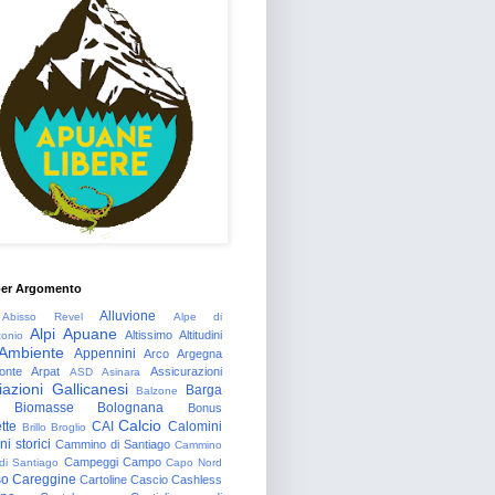
per Argomento
Alluvione
Abisso Revel
Alpe di
Alpi Apuane
Altissimo
Altitudini
tonio
Ambiente
Appennini
Arco
Argegna
onte
Arpat
Assicurazioni
ASD
Asinara
azioni Gallicanesi
Barga
Balzone
Biomasse
Bolognana
Bonus
Calcio
tte
CAI
Calomini
Brillo
Broglio
i storici
Cammino di Santiago
Cammino
Campeggi
Campo
 di Santiago
Capo Nord
so
Careggine
Cartoline
Cascio
Cashless