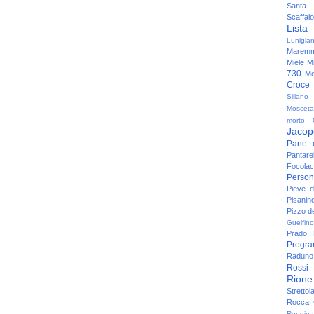
Santa
Scaffaio
Lista
Lunigia
Maremm
Miele
Mi
730
Mo
Croce
Sillano
Mosceta
morto
Jacop
Pane 
Pantare
Focolac
Person
Pieve 
Pisanin
Pizzo de
Guelfino
Prado
Progr
Raduno 
Rossi
Rione
Strettoi
Rocca G
Rondina