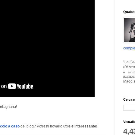
Qualcos
comple
"
La Gar
c’è str
a una 
inaspe
Maggia
Cerca n
arfagnana!
Visuali
icolo a caso
del blog? Potresti trovarlo
utile e interessante!
4,4