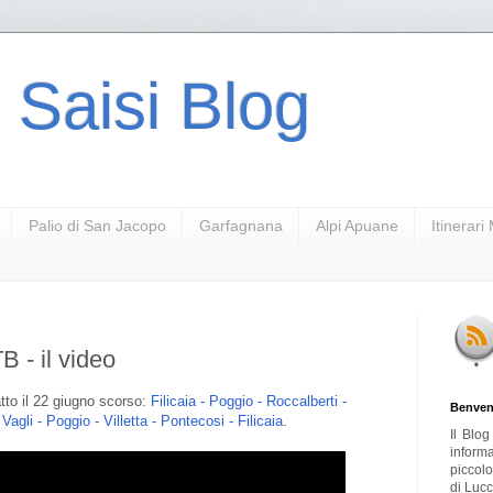
 Saisi Blog
Palio di San Jacopo
Garfagnana
Alpi Apuane
Itinerar
 - il video
tto il 22 giugno scorso:
Filicaia - Poggio - Roccalberti -
Benven
agli - Poggio - Villetta - Pontecosi - Filicaia
.
Il Blo
inform
piccol
di Lucc