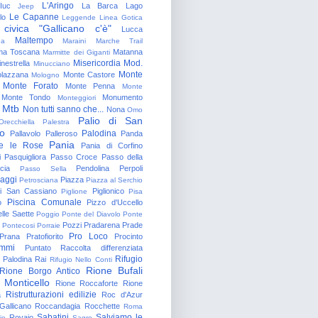
L'Aringo
Iuc
La Barca
Lago
Jeep
Le Capanne
lo
Leggende
Linea Gotica
 civica "Gallicano c'è"
Lucca
Maltempo
na
Maraini
Marche Trail
a Toscana
Matanna
Marmitte dei Giganti
Misericordia
Mod.
nestrella
Minucciano
Monte
lazzana
Monte Castore
Mologno
Monte Forato
Monte Penna
Monte
Monte Tondo
Monumento
Monteggiori
Mtb
Non tutti sanno che...
Nona
Omo
Palio di San
Orecchiella
Palestra
o
Palodina
Pallavolo
Palleroso
Panda
Pania
e le Rose
Pania di Corfino
i
Pasquigliora
Passo Croce
Passo della
cia
Pendolina
Perpoli
Passo Sella
aggi
Piazza
Petrosciana
Piazza al Serchio
di San Cassiano
Piglionico
Piglione
Pisa
Piscina Comunale
o
Pizzo d'Uccello
lle Saette
Poggio
Ponte del Diavolo
Ponte
Pozzi
Pradarena
Prade
Pontecosi
Porraie
Pro Loco
Prana
Pratofiorito
Procinto
ammi
Puntato
Raccolta differenziata
Rifugio
Palodina
Rai
Rifugio Nello Conti
Rione Bufali
Rione Borgo Antico
 Monticello
Rione Roccaforte
Rione
Ristrutturazioni edilizie
a
Roc d'Azur
allicano
Roccandagia
Rocchette
Roma
Sabatini
Salviamo le
Rovaio
io
Sagro