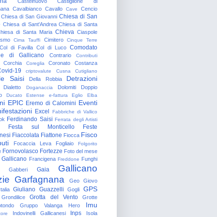
gna
Castelnuovo
Castiglione di
nana
Cavalbianco
Cavallo
Cencio
Cave
Chiesa di San
Chiesa di San Giovanni
o
Chiesa di Sant'Andrea
Chiesa di Santa
Chieva
hiesa di Santa Maria
Ciaspole
rismo
Cimitero
Cima Tauffi
Cinque Terre
Comodato
Col di Favilla
Col di Luco
e di Gallicano
Contrario
Contributi
Corchia
Coronato
Costanza
Coreglia
ovid-19
criptovalute
Cusna
Cutigliano
le Saisi
Detrazioni
Della Robbia
Dialetto
Dolomiti
Doppio
Doganaccia
o
Ducato Estense
e-fattura
Eglio
Elba
ni
EPIC
Eventi
Eremo di Calomini
ifestazioni
Excel
Fabbriche di Vallico
Ferdinando Saisi
ok
Ferrata degli Artisti
Festa sul Monticello
Feste
Fisco
nesi
Fiaccolata
Fiattone
Fiocca
uti
Focaccia Leva
Fogliaio
Folgorito
Fornovolasco
Fortezze
e
Foto del mese
 Gallicano
Francigena
Funghi
Freddone
Gallicano
Gaia
Gabberi
zie
Garfagnana
Geo
Giovo
GPS
Giuliano Guazzelli
talia
Gogli
Grotta del Vento
Grondilice
Grotte
Imu
otondo
Gruppo Valanga
Hero
Inps
Indovinelli Gallicanesi
Isola
tore