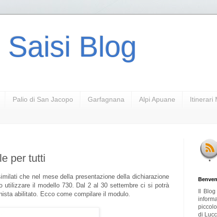
 Saisi Blog
Palio di San Jacopo
Garfagnana
Alpi Apuane
Itinerar
e per tutti
similati che nel mese della presentazione della dichiarazione
Benven
 utilizzare il modello 730. Dal 2 al 30 settembre ci si potrà
Il Blo
nista abilitato. Ecco come compilare il modulo.
inform
piccol
di Lucc