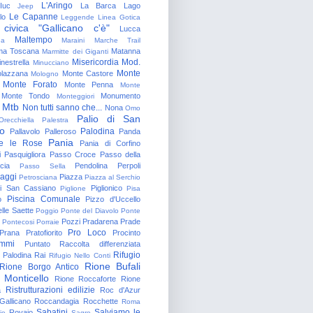
L'Aringo
Iuc
La Barca
Lago
Jeep
Le Capanne
lo
Leggende
Linea Gotica
 civica "Gallicano c'è"
Lucca
Maltempo
na
Maraini
Marche Trail
a Toscana
Matanna
Marmitte dei Giganti
Misericordia
Mod.
nestrella
Minucciano
Monte
lazzana
Monte Castore
Mologno
Monte Forato
Monte Penna
Monte
Monte Tondo
Monumento
Monteggiori
Mtb
Non tutti sanno che...
Nona
Omo
Palio di San
Orecchiella
Palestra
o
Palodina
Pallavolo
Palleroso
Panda
Pania
e le Rose
Pania di Corfino
i
Pasquigliora
Passo Croce
Passo della
cia
Pendolina
Perpoli
Passo Sella
aggi
Piazza
Petrosciana
Piazza al Serchio
di San Cassiano
Piglionico
Piglione
Pisa
Piscina Comunale
o
Pizzo d'Uccello
lle Saette
Poggio
Ponte del Diavolo
Ponte
Pozzi
Pradarena
Prade
Pontecosi
Porraie
Pro Loco
Prana
Pratofiorito
Procinto
ammi
Puntato
Raccolta differenziata
Rifugio
Palodina
Rai
Rifugio Nello Conti
Rione Bufali
Rione Borgo Antico
 Monticello
Rione Roccaforte
Rione
Ristrutturazioni edilizie
a
Roc d'Azur
allicano
Roccandagia
Rocchette
Roma
Sabatini
Salviamo le
Rovaio
io
Sagro