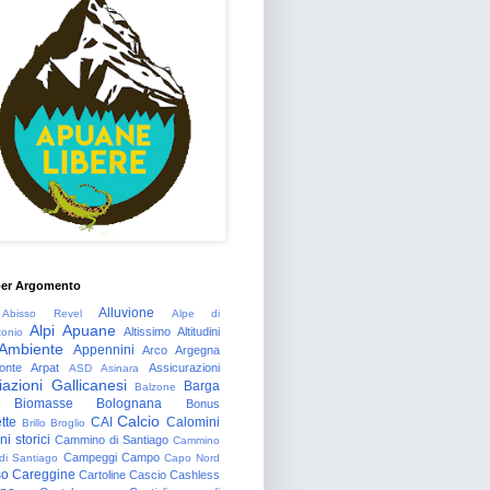
per Argomento
Alluvione
Abisso Revel
Alpe di
Alpi Apuane
Altissimo
Altitudini
tonio
Ambiente
Appennini
Arco
Argegna
onte
Arpat
Assicurazioni
ASD
Asinara
azioni Gallicanesi
Barga
Balzone
Biomasse
Bolognana
Bonus
Calcio
tte
CAI
Calomini
Brillo
Broglio
i storici
Cammino di Santiago
Cammino
Campeggi
Campo
 di Santiago
Capo Nord
so
Careggine
Cartoline
Cascio
Cashless