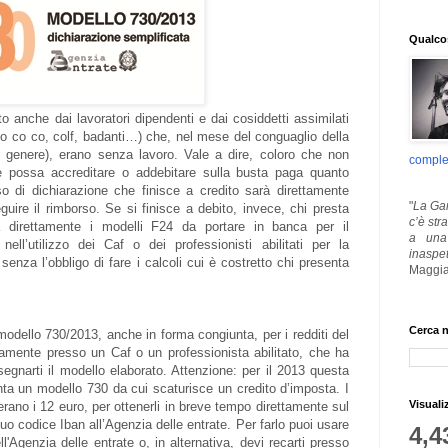
Qualcos
o anche dai lavoratori dipendenti e dai cosiddetti assimilati
 co co co, colf, badanti…) che, nel mese del conguaglio della
 in genere), erano senza lavoro. Vale a dire, coloro che non
comple
e possa accreditare o addebitare sulla busta paga quanto
so di dichiarazione che finisce a credito sarà direttamente
"
La Gar
guire il rimborso. Se si finisce a debito, invece, chi presta
c’è str
à direttamente i modelli F24 da portare in banca per il
a una 
ell’utilizzo dei Caf o dei professionisti abilitati per la
inaspe
senza l’obbligo di fare i calcoli cui è costretto chi presenta
Maggia
Cerca n
modello 730/2013, anche in forma congiunta, per i redditi del
tamente presso un Caf o un professionista abilitato, che ha
segnarti il modello elaborato. Attenzione: per il 2013 questa
enta un modello 730 da cui scaturisce un credito d’imposta. I
Visuali
rano i 12 euro, per ottenerli in breve tempo direttamente sul
uo codice Iban all’Agenzia delle entrate. Per farlo puoi usare
4,4
ll'Agenzia delle entrate o, in alternativa, devi recarti presso