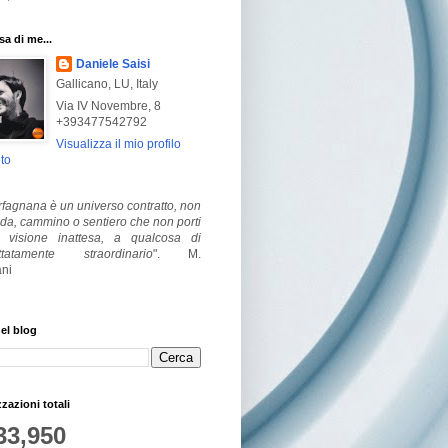
a di me...
Daniele Saisi
Gallicano, LU, Italy
Via IV Novembre, 8
+393477542792
Visualizza il mio profilo
to
fagnana è un universo contratto, non
ada, cammino o sentiero che non porti
visione inattesa, a qualcosa di
ttatamente straordinario
".
M.
ni
el blog
zzazioni totali
33,950