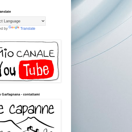
anslate
ed by
Translate
n Garfagnana - contattami