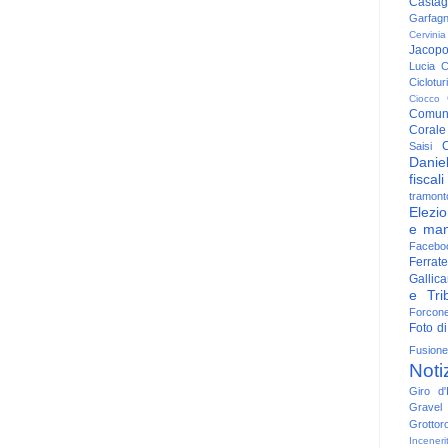
Casta
Garfag
Cervinia
Jacop
Lucia
C
Ciclotu
Ciocco
Comun
Corale
C
Saisi
Danie
fiscali
tramont
Elezio
e man
Facebo
Ferrate
Gallica
e Trib
Forcon
Foto di
Fusione
Noti
Giro d'I
Gravel
Grottor
Inceneri