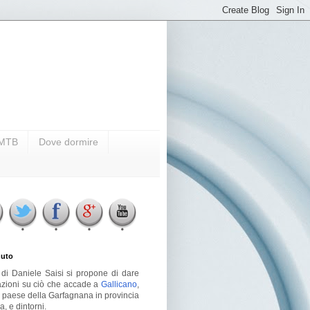
i MTB
Dove dormire
uto
g di Daniele Saisi si propone di dare
azioni su ciò che accade a
Gallicano
,
o paese della Garfagnana in provincia
a, e dintorni.