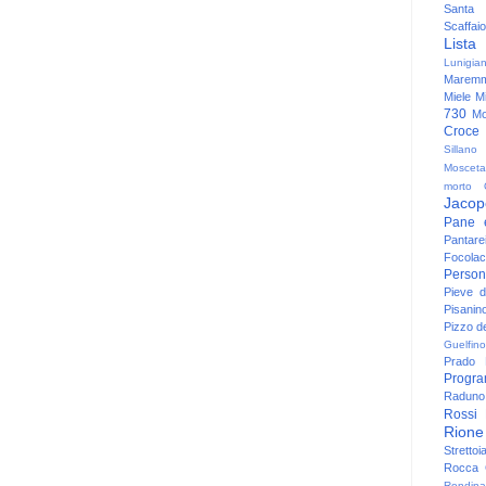
Santa
Scaffaio
Lista
Lunigia
Maremm
Miele
Mi
730
Mo
Croce
Sillano
Mosceta
morto
Jacop
Pane 
Pantare
Focolac
Person
Pieve 
Pisanin
Pizzo de
Guelfino
Prado
Progr
Raduno 
Rossi
Rione
Strettoi
Rocca G
Rondina