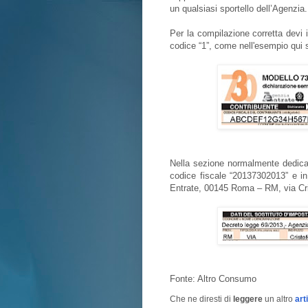
un qualsiasi sportello dell’Agenzia
Per la compilazione corretta devi in
codice “1”, come nell'esempio qui 
Nella sezione normalmente dedicata
codice fiscale “20137302013” e in
Entrate, 00145 Roma – RM, via Cr
Fonte: Altro Consumo
Che ne diresti di
leggere
un altro
art