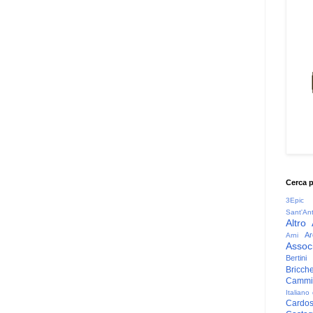
Cerca 
3Epic
Sant'An
Altro
Ar
Arni
Associ
Bertini
Bricche
Cammin
Italiano
Cardo