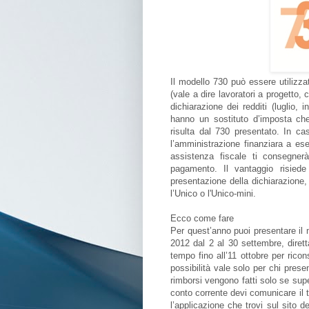
Il modello 730 può essere utilizzat
(vale a dire lavoratori a progetto,
dichiarazione dei redditi (luglio,
hanno un sostituto d’imposta ch
risulta dal 730 presentato. In ca
l’amministrazione finanziara a ese
assistenza fiscale ti consegner
pagamento. Il vantaggio risiede n
presentazione della dichiarazione, 
l’Unico o l'Unico-mini.
Ecco come fare
Per quest’anno puoi presentare il 
2012 dal 2 al 30 settembre, diret
tempo fino all’11 ottobre per ricon
possibilità vale solo per chi pres
rimborsi vengono fatti solo se supe
conto corrente devi comunicare il t
l’applicazione che trovi sul sito de