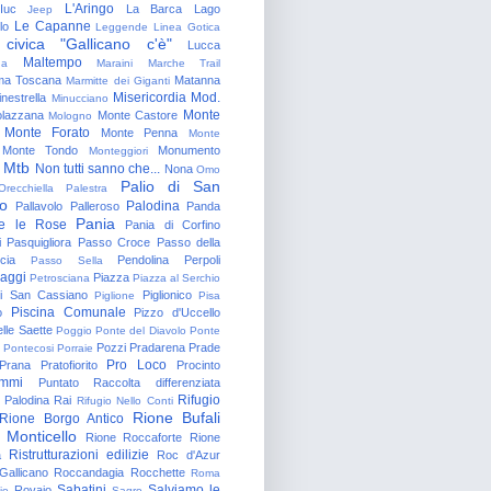
L'Aringo
Iuc
La Barca
Lago
Jeep
Le Capanne
lo
Leggende
Linea Gotica
 civica "Gallicano c'è"
Lucca
Maltempo
na
Maraini
Marche Trail
a Toscana
Matanna
Marmitte dei Giganti
Misericordia
Mod.
nestrella
Minucciano
Monte
lazzana
Monte Castore
Mologno
Monte Forato
Monte Penna
Monte
Monte Tondo
Monumento
Monteggiori
Mtb
Non tutti sanno che...
Nona
Omo
Palio di San
Orecchiella
Palestra
o
Palodina
Pallavolo
Palleroso
Panda
Pania
e le Rose
Pania di Corfino
i
Pasquigliora
Passo Croce
Passo della
cia
Pendolina
Perpoli
Passo Sella
aggi
Piazza
Petrosciana
Piazza al Serchio
di San Cassiano
Piglionico
Piglione
Pisa
Piscina Comunale
o
Pizzo d'Uccello
lle Saette
Poggio
Ponte del Diavolo
Ponte
Pozzi
Pradarena
Prade
Pontecosi
Porraie
Pro Loco
Prana
Pratofiorito
Procinto
ammi
Puntato
Raccolta differenziata
Rifugio
Palodina
Rai
Rifugio Nello Conti
Rione Bufali
Rione Borgo Antico
 Monticello
Rione Roccaforte
Rione
Ristrutturazioni edilizie
a
Roc d'Azur
allicano
Roccandagia
Rocchette
Roma
Sabatini
Salviamo le
Rovaio
io
Sagro