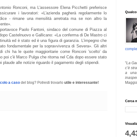
Antonio Ronconi, ma L'assessore Elena Picchetti preferisce
Qualcos
icurare i lavoratori: «L'azienda pagherà regolarmente lo
ice - rimane una mensilità arretrata ma se non altro la
mente».
a portavoce Paolo Fantoni, sindaco del comune di Piazza al
 dopo Castelnuovo e Gallicano: «La conferma di De Mastro ci
tinuità ed è stato ed è una figura di garanzia. L'impegno che
to fondamentale per la sopravvivenza di Severa». Gli altri
comple
i chi ha le quote maggioritarie come Ronconi 'scelto' da
o poi c'è Marco Pulga che ritorna nel Cda dopo essere stato
 plaude alle notizie riguardo il pagamento degli stipendi.
"
La Gar
c’è str
a una 
inaspe
Maggia
icolo a caso
del blog? Potresti trovarlo
utile e interessante!
Cerca n
Visuali
4,4