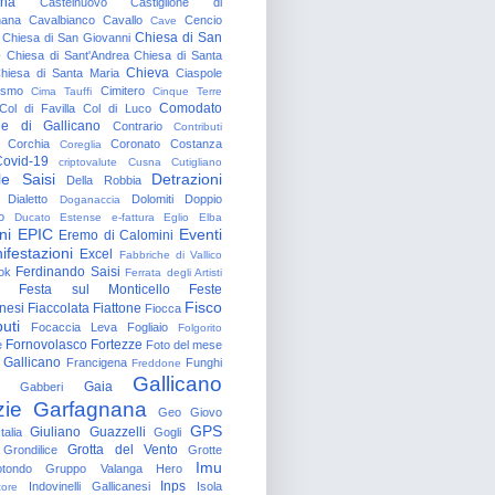
gna
Castelnuovo
Castiglione di
nana
Cavalbianco
Cavallo
Cencio
Cave
Chiesa di San
Chiesa di San Giovanni
o
Chiesa di Sant'Andrea
Chiesa di Santa
Chieva
hiesa di Santa Maria
Ciaspole
rismo
Cimitero
Cima Tauffi
Cinque Terre
Comodato
Col di Favilla
Col di Luco
e di Gallicano
Contrario
Contributi
Corchia
Coronato
Costanza
Coreglia
ovid-19
criptovalute
Cusna
Cutigliano
le Saisi
Detrazioni
Della Robbia
Dialetto
Dolomiti
Doppio
Doganaccia
o
Ducato Estense
e-fattura
Eglio
Elba
ni
EPIC
Eventi
Eremo di Calomini
ifestazioni
Excel
Fabbriche di Vallico
Ferdinando Saisi
ok
Ferrata degli Artisti
Festa sul Monticello
Feste
Fisco
nesi
Fiaccolata
Fiattone
Fiocca
uti
Focaccia Leva
Fogliaio
Folgorito
Fornovolasco
Fortezze
e
Foto del mese
 Gallicano
Francigena
Funghi
Freddone
Gallicano
Gaia
Gabberi
zie
Garfagnana
Geo
Giovo
GPS
Giuliano Guazzelli
talia
Gogli
Grotta del Vento
Grondilice
Grotte
Imu
otondo
Gruppo Valanga
Hero
Inps
Indovinelli Gallicanesi
Isola
tore