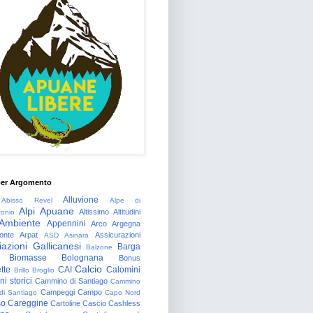
per Argomento
Alluvione
Abisso Revel
Alpe di
Alpi Apuane
Altissimo
Altitudini
tonio
Ambiente
Appennini
Arco
Argegna
onte
Arpat
Assicurazioni
ASD
Asinara
azioni Gallicanesi
Barga
Balzone
Biomasse
Bolognana
Bonus
Calcio
tte
CAI
Calomini
Brillo
Broglio
i storici
Cammino di Santiago
Cammino
Campeggi
Campo
 di Santiago
Capo Nord
so
Careggine
Cartoline
Cascio
Cashless