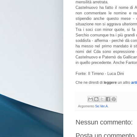
mensilità arretrata.
Castelnuovo ha fatto il nome di 
non commentare le nomine e rass
stipendio anche questo mese - d
situazione non si aggrava ulterior
Tra i soci con minor quote, si f
Serchio comunque tra i più grandi
soddisfa - afferma - perché dà con
ha messo nel primo mandato è sta
nomi del Cda sono espressione d
Castelnuovo e Paternò da Gallican
in quello precedente. Anche Fantoni
Fonte: Il Tirreno - Luca Dini
Che ne diresti di
leggere
un altro
art
Argomento
Se.Ver.A.
Nessun commento:
Posta un commento