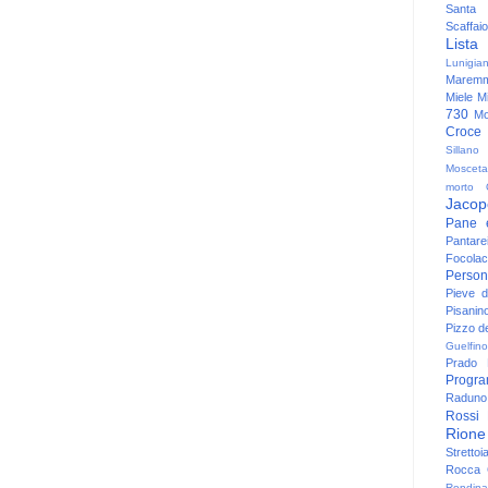
Santa
Scaffaio
Lista
Lunigia
Maremm
Miele
Mi
730
Mo
Croce
Sillano
Mosceta
morto
Jacop
Pane 
Pantare
Focolac
Person
Pieve 
Pisanin
Pizzo de
Guelfino
Prado
Progr
Raduno 
Rossi
Rione
Strettoi
Rocca G
Rondina