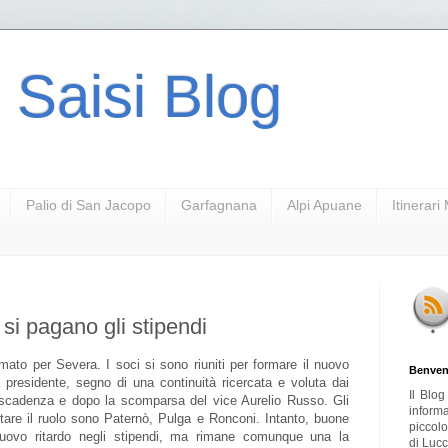
 Saisi Blog
Palio di San Jacopo
Garfagnana
Alpi Apuane
Itinerar
si pagano gli stipendi
to per Severa. I soci si sono riuniti per formare il nuovo
Benven
 presidente, segno di una continuità ricercata e voluta dai
Il Blo
n scadenza e dopo la scomparsa del vice Aurelio Russo. Gli
inform
ttare il ruolo sono Paternò, Pulga e Ronconi. Intanto, buone
piccol
nuovo ritardo negli stipendi, ma rimane comunque una la
di Lucc