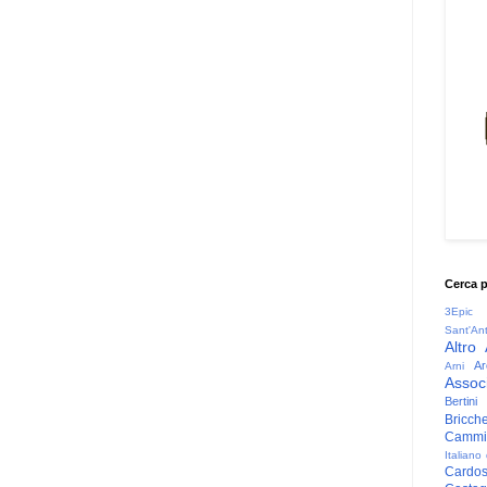
Cerca 
3Epic
Sant'An
Altro
Ar
Arni
Associ
Bertini
Bricche
Cammin
Italiano
Cardo