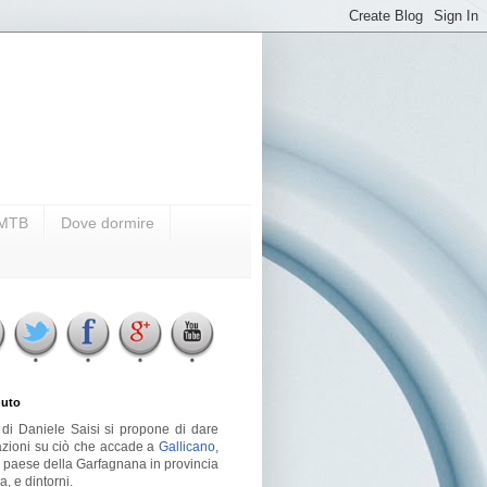
i MTB
Dove dormire
uto
g di Daniele Saisi si propone di dare
azioni su ciò che accade a
Gallicano
,
o paese della Garfagnana in provincia
a, e dintorni.