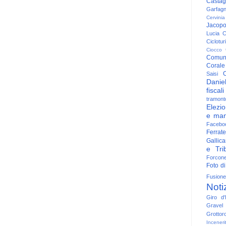
Casta
Garfag
Cervinia
Jacop
Lucia
C
Ciclotu
Ciocco
Comun
Corale
C
Saisi
Danie
fiscali
tramont
Elezio
e man
Facebo
Ferrate
Gallica
e Trib
Forcon
Foto di
Fusione
Noti
Giro d'I
Gravel
Grottor
Inceneri