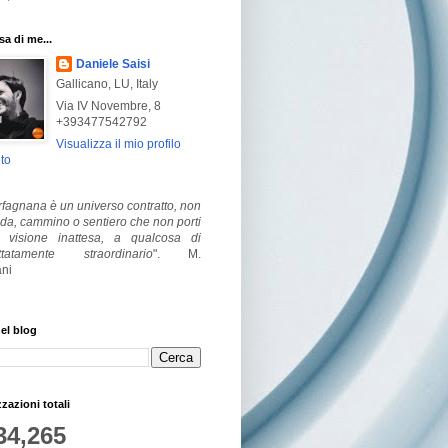
a di me...
Daniele Saisi
Gallicano, LU, Italy
Via IV Novembre, 8
+393477542792
Visualizza il mio profilo
to
fagnana è un universo contratto, non
ada, cammino o sentiero che non porti
visione inattesa, a qualcosa di
ttatamente straordinario
".
M.
ni
el blog
zzazioni totali
34,265