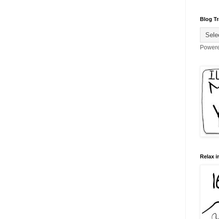
Blog Tr
Power
Relax i