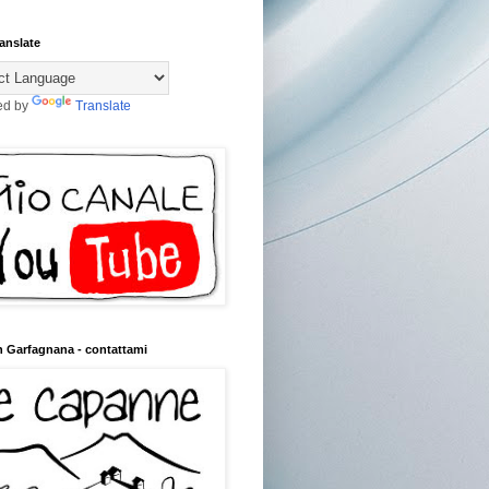
anslate
ed by
Translate
n Garfagnana - contattami