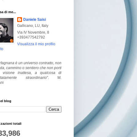
a di me...
Daniele Saisi
Gallicano, LU, Italy
Via IV Novembre, 8
+393477542792
Visualizza il mio profilo
to
fagnana è un universo contratto, non
ada, cammino o sentiero che non porti
visione inattesa, a qualcosa di
ttatamente straordinario
".
M.
ni
el blog
zzazioni totali
33,986