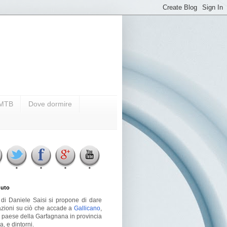
i MTB
Dove dormire
uto
g di Daniele Saisi si propone di dare
azioni su ciò che accade a
Gallicano
,
o paese della Garfagnana in provincia
a, e dintorni.