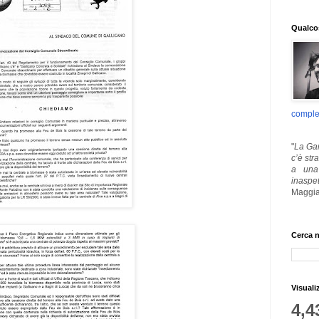
Qualcos
comple
"
La Gar
c’è str
a una 
inaspe
Maggia
Cerca n
Visuali
4,4