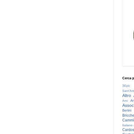
Cerca 
3Epic
Sant'An
Altro
Ar
Arni
Associ
Bertini
Bricche
Cammin
Italiano
Cardo