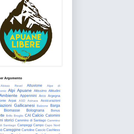
per Argomento
Alluvione
Abisso Revel
Alpe di
Alpi Apuane
Altissimo
Altitudini
tonio
Ambiente
Appennini
Arco
Argegna
onte
Arpat
Assicurazioni
ASD
Asinara
azioni Gallicanesi
Barga
Balzone
Biomasse
Bolognana
Bonus
Calcio
tte
CAI
Calomini
Brillo
Broglio
i storici
Cammino di Santiago
Cammino
Campeggi
Campo
 di Santiago
Capo Nord
so
Careggine
Cartoline
Cascio
Cashless