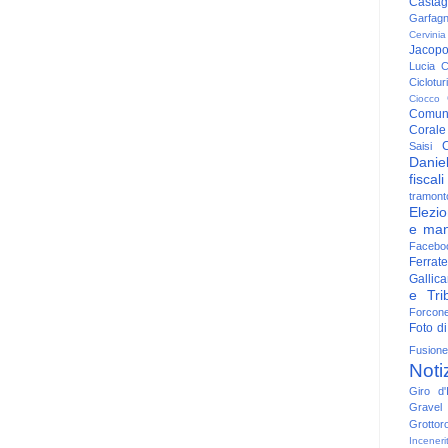
Casta
Garfag
Cervinia
Jacop
Lucia
C
Ciclotu
Ciocco
Comun
Corale
C
Saisi
Danie
fiscali
tramont
Elezio
e man
Facebo
Ferrate
Gallica
e Trib
Forcon
Foto di
Fusione
Noti
Giro d'I
Gravel
Grottor
Inceneri