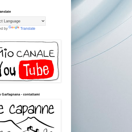
anslate
ed by
Translate
n Garfagnana - contattami