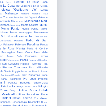
L'Aringo
Iuc
La Barca
Lago
Jeep
Le Capanne
lo
Leggende
Linea Gotica
 civica "Gallicano c'è"
Lucca
Maltempo
na
Maraini
Marche Trail
a Toscana
Matanna
Marmitte dei Giganti
Misericordia
Mod.
nestrella
Minucciano
Monte
lazzana
Monte Castore
Mologno
Monte Forato
Monte Penna
Monte
Monte Tondo
Monumento
Monteggiori
Mtb
Non tutti sanno che...
Nona
Omo
Palio di San
Orecchiella
Palestra
o
Palodina
Pallavolo
Palleroso
Panda
Pania
e le Rose
Pania di Corfino
i
Pasquigliora
Passo Croce
Passo della
cia
Pendolina
Perpoli
Passo Sella
aggi
Piazza
Petrosciana
Piazza al Serchio
di San Cassiano
Piglionico
Piglione
Pisa
Piscina Comunale
o
Pizzo d'Uccello
lle Saette
Poggio
Ponte del Diavolo
Ponte
Pozzi
Pradarena
Prade
Pontecosi
Porraie
Pro Loco
Prana
Pratofiorito
Procinto
ammi
Puntato
Raccolta differenziata
Rifugio
Palodina
Rai
Rifugio Nello Conti
Rione Bufali
Rione Borgo Antico
 Monticello
Rione Roccaforte
Rione
Ristrutturazioni edilizie
a
Roc d'Azur
allicano
Roccandagia
Rocchette
Roma
Sabatini
Salviamo le
Rovaio
io
Sagro