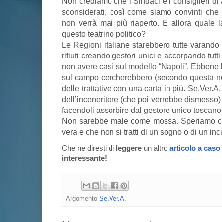
Non crediamo che i Sindaci e i consiglieri di
sconsiderati, così come siamo convinti che
non verrà mai più riaperto. E allora quale l
questo teatrino politico?
Le Regioni italiane starebbero tutte varando 
rifiuti creando gestori unici e accorpando tutti
non avere casi sul modello “Napoli”. Ebbene 
sul campo cercherebbero (secondo questa nost
delle trattative con una carta in più. Se.Ver.
dell’inceneritore (che poi verrebbe dismesso) 
facendoli assorbire dal gestore unico toscano
Non sarebbe male come mossa. Speriamo che
vera e che non si tratti di un sogno o di un in
Che ne diresti di
leggere
un altro
articolo a caso
interessante!
Argomento
Se.Ver.A.