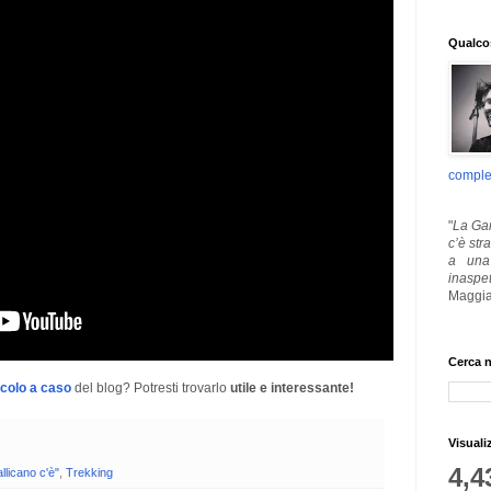
Qualcos
comple
"
La Gar
c’è str
a una 
inaspe
Maggia
Cerca n
icolo a caso
del blog? Potresti trovarlo
utile e interessante!
Visuali
4,4
llicano c'è"
,
Trekking