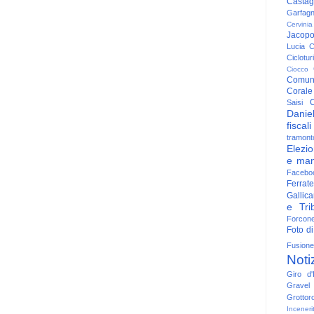
Casta
Garfag
Cervinia
Jacop
Lucia
C
Ciclotu
Ciocco
Comun
Corale
C
Saisi
Danie
fiscali
tramont
Elezio
e man
Facebo
Ferrate
Gallica
e Trib
Forcon
Foto di
Fusione
Noti
Giro d'I
Gravel
Grottor
Inceneri