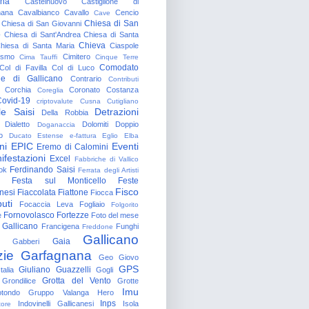
gna
Castelnuovo
Castiglione di
nana
Cavalbianco
Cavallo
Cencio
Cave
Chiesa di San
Chiesa di San Giovanni
o
Chiesa di Sant'Andrea
Chiesa di Santa
Chieva
hiesa di Santa Maria
Ciaspole
rismo
Cimitero
Cima Tauffi
Cinque Terre
Comodato
Col di Favilla
Col di Luco
e di Gallicano
Contrario
Contributi
Corchia
Coronato
Costanza
Coreglia
ovid-19
criptovalute
Cusna
Cutigliano
le Saisi
Detrazioni
Della Robbia
Dialetto
Dolomiti
Doppio
Doganaccia
o
Ducato Estense
e-fattura
Eglio
Elba
ni
EPIC
Eventi
Eremo di Calomini
ifestazioni
Excel
Fabbriche di Vallico
Ferdinando Saisi
ok
Ferrata degli Artisti
Festa sul Monticello
Feste
Fisco
nesi
Fiaccolata
Fiattone
Fiocca
uti
Focaccia Leva
Fogliaio
Folgorito
Fornovolasco
Fortezze
e
Foto del mese
 Gallicano
Francigena
Funghi
Freddone
Gallicano
Gaia
Gabberi
zie
Garfagnana
Geo
Giovo
GPS
Giuliano Guazzelli
talia
Gogli
Grotta del Vento
Grondilice
Grotte
Imu
otondo
Gruppo Valanga
Hero
Inps
Indovinelli Gallicanesi
Isola
tore