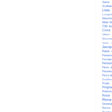
Santa
Scaffaio
Lista
Lunigia
Maremm
Miele
Mi
730
Mo
Croce
Sillano
Mosceta
morto
Jacop
Pane 
Pantare
Focolac
Person
Pieve 
Pisanin
Pizzo de
Guelfino
Prado
Progr
Raduno 
Rossi
Rione
Strettoi
Rocca G
Rondina