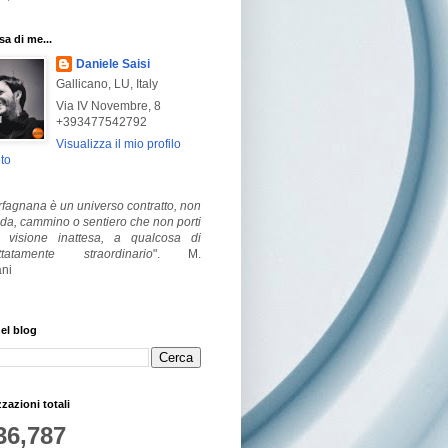
a di me...
Daniele Saisi
Gallicano, LU, Italy
Via IV Novembre, 8
+393477542792
Visualizza il mio profilo
to
fagnana è un universo contratto, non
ada, cammino o sentiero che non porti
visione inattesa, a qualcosa di
ttatamente straordinario
".
M.
ni
el blog
zzazioni totali
36,787