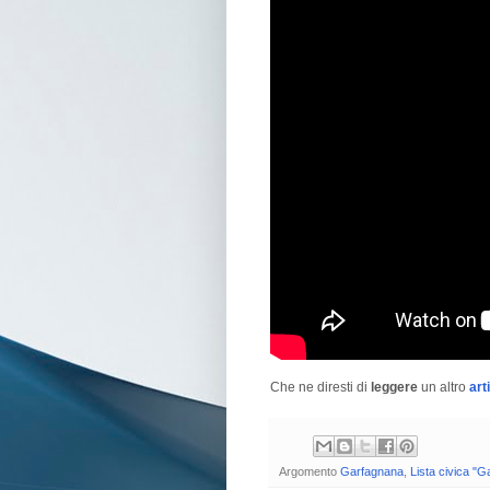
Che ne diresti di
leggere
un altro
art
Argomento
Garfagnana
,
Lista civica "Ga