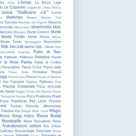
L'Aringo
Iuc
La Barca
Lago
Jeep
Le Capanne
lo
Leggende
Linea Gotica
 civica "Gallicano c'è"
Lucca
Maltempo
na
Maraini
Marche Trail
a Toscana
Matanna
Marmitte dei Giganti
Misericordia
Mod.
nestrella
Minucciano
Monte
lazzana
Monte Castore
Mologno
Monte Forato
Monte Penna
Monte
Monte Tondo
Monumento
Monteggiori
Mtb
Non tutti sanno che...
Nona
Omo
Palio di San
Orecchiella
Palestra
o
Palodina
Pallavolo
Palleroso
Panda
Pania
e le Rose
Pania di Corfino
i
Pasquigliora
Passo Croce
Passo della
cia
Pendolina
Perpoli
Passo Sella
aggi
Piazza
Petrosciana
Piazza al Serchio
di San Cassiano
Piglionico
Piglione
Pisa
Piscina Comunale
o
Pizzo d'Uccello
lle Saette
Poggio
Ponte del Diavolo
Ponte
Pozzi
Pradarena
Prade
Pontecosi
Porraie
Pro Loco
Prana
Pratofiorito
Procinto
ammi
Puntato
Raccolta differenziata
Rifugio
Palodina
Rai
Rifugio Nello Conti
Rione Bufali
Rione Borgo Antico
 Monticello
Rione Roccaforte
Rione
Ristrutturazioni edilizie
a
Roc d'Azur
allicano
Roccandagia
Rocchette
Roma
Sabatini
Salviamo le
Rovaio
io
Sagro