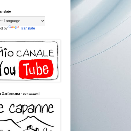
anslate
ed by
Translate
n Garfagnana - contattami