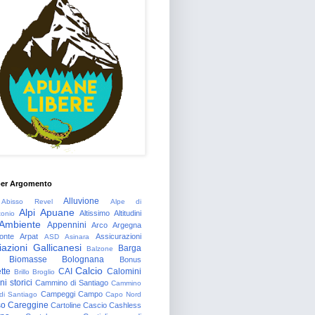
per Argomento
Alluvione
Abisso Revel
Alpe di
Alpi Apuane
Altissimo
Altitudini
tonio
Ambiente
Appennini
Arco
Argegna
onte
Arpat
Assicurazioni
ASD
Asinara
azioni Gallicanesi
Barga
Balzone
Biomasse
Bolognana
Bonus
Calcio
tte
CAI
Calomini
Brillo
Broglio
i storici
Cammino di Santiago
Cammino
Campeggi
Campo
 di Santiago
Capo Nord
so
Careggine
Cartoline
Cascio
Cashless