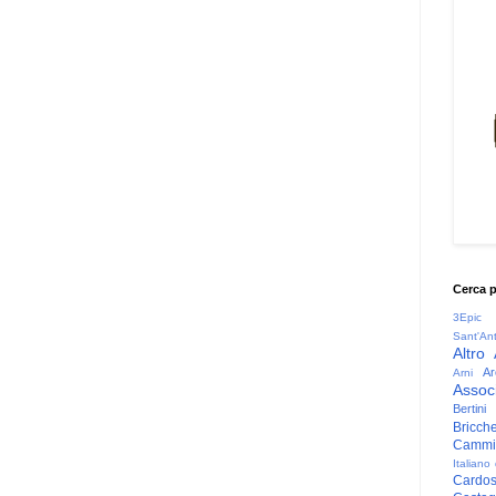
Cerca 
3Epic
Sant'An
Altro
Ar
Arni
Associ
Bertini
Bricche
Cammin
Italiano
Cardo