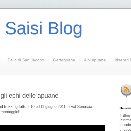
 Saisi Blog
Palio di San Jacopo
Garfagnana
Alpi Apuane
Itinerar
 gli echi delle apuane
el trekking fatto il 10 e l'11 giugno 2011 in Val Serenaia.
Benven
 montaggio!!
Il Blo
inform
piccol
di Lucc