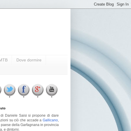
i MTB
Dove dormire
uto
g di Daniele Saisi si propone di dare
azioni su ciò che accade a
Gallicano
,
o paese della Garfagnana in provincia
a, e dintorni.