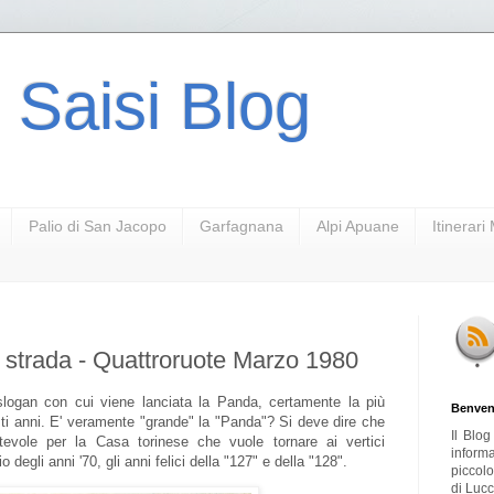
 Saisi Blog
Palio di San Jacopo
Garfagnana
Alpi Apuane
Itinerar
 strada - Quattroruote Marzo 1980
 slogan con cui viene lanciata la Panda, certamente la più
Benven
sti anni. E' veramente "grande" la "Panda"? Si deve dire che
Il Blo
evole per la Casa torinese che vuole tornare ai vertici
inform
o degli anni '70, gli anni felici della "127" e della "128".
piccol
di Lucc