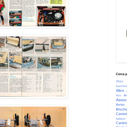
Cerca 
3Epic
Sant'An
Altro
Ar
Arni
Associ
Bertini
Bricche
Cammin
Italiano
Cardo