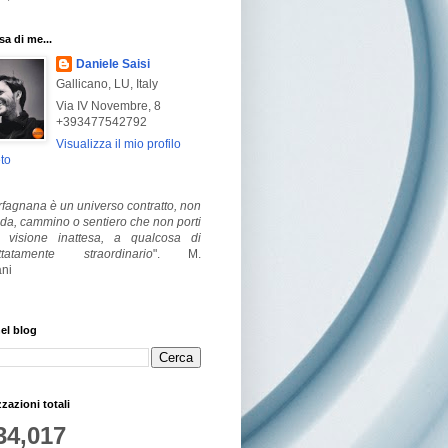
a di me...
Daniele Saisi
Gallicano, LU, Italy
Via IV Novembre, 8
+393477542792
Visualizza il mio profilo
to
fagnana è un universo contratto, non
ada, cammino o sentiero che non porti
visione inattesa, a qualcosa di
ttatamente straordinario
".
M.
ni
el blog
zzazioni totali
34,017