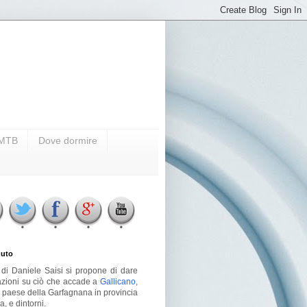
i MTB
Dove dormire
uto
g di Daniele Saisi si propone di dare
azioni su ciò che accade a
Gallicano
,
o paese della Garfagnana in provincia
a, e dintorni.