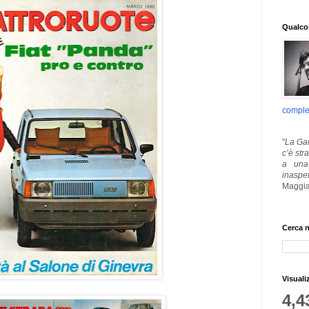
Qualcos
comple
"
La Gar
c’è str
a una 
inaspe
Maggia
Cerca n
Visuali
4,4