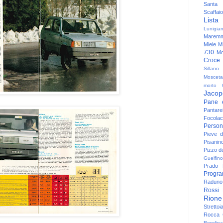
Santa
Scaffaio
Lista
Lunigia
Maremm
Miele
Mi
730
Mo
Croce
Sillano
Mosceta
morto
Jacop
Pane 
Pantare
Focolac
Person
Pieve 
Pisanin
Pizzo de
Guelfino
Prado
Progr
Raduno 
Rossi
Rione
Strettoi
Rocca G
Rondina