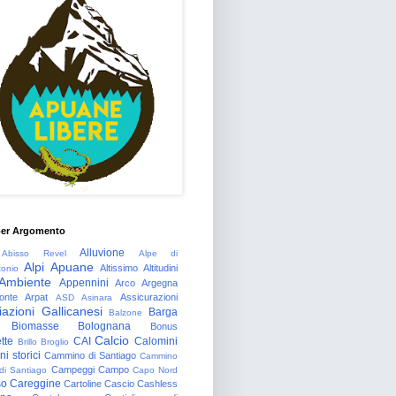
per Argomento
Alluvione
Abisso Revel
Alpe di
Alpi Apuane
Altissimo
Altitudini
tonio
Ambiente
Appennini
Arco
Argegna
onte
Arpat
Assicurazioni
ASD
Asinara
azioni Gallicanesi
Barga
Balzone
Biomasse
Bolognana
Bonus
Calcio
tte
CAI
Calomini
Brillo
Broglio
i storici
Cammino di Santiago
Cammino
Campeggi
Campo
 di Santiago
Capo Nord
so
Careggine
Cartoline
Cascio
Cashless