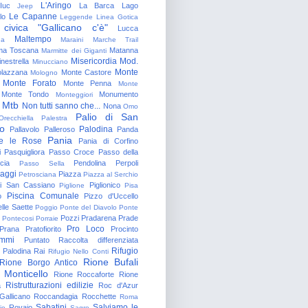
L'Aringo
Iuc
La Barca
Lago
Jeep
Le Capanne
lo
Leggende
Linea Gotica
 civica "Gallicano c'è"
Lucca
Maltempo
na
Maraini
Marche Trail
a Toscana
Matanna
Marmitte dei Giganti
Misericordia
Mod.
nestrella
Minucciano
Monte
lazzana
Monte Castore
Mologno
Monte Forato
Monte Penna
Monte
Monte Tondo
Monumento
Monteggiori
Mtb
Non tutti sanno che...
Nona
Omo
Palio di San
Orecchiella
Palestra
o
Palodina
Pallavolo
Palleroso
Panda
Pania
e le Rose
Pania di Corfino
i
Pasquigliora
Passo Croce
Passo della
cia
Pendolina
Perpoli
Passo Sella
aggi
Piazza
Petrosciana
Piazza al Serchio
di San Cassiano
Piglionico
Piglione
Pisa
Piscina Comunale
o
Pizzo d'Uccello
lle Saette
Poggio
Ponte del Diavolo
Ponte
Pozzi
Pradarena
Prade
Pontecosi
Porraie
Pro Loco
Prana
Pratofiorito
Procinto
ammi
Puntato
Raccolta differenziata
Rifugio
Palodina
Rai
Rifugio Nello Conti
Rione Bufali
Rione Borgo Antico
 Monticello
Rione Roccaforte
Rione
Ristrutturazioni edilizie
a
Roc d'Azur
allicano
Roccandagia
Rocchette
Roma
Sabatini
Salviamo le
Rovaio
io
Sagro