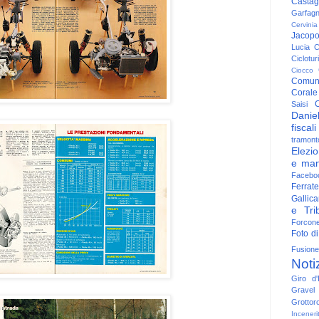
Casta
Garfag
Cervinia
Jacop
Lucia
C
Ciclotu
Ciocco
Comun
Corale
C
Saisi
Danie
fiscali
tramont
Elezio
e man
Facebo
Ferrate
Gallica
e Trib
Forcon
Foto di
Fusione
Noti
Giro d'I
Gravel
Grottor
Inceneri