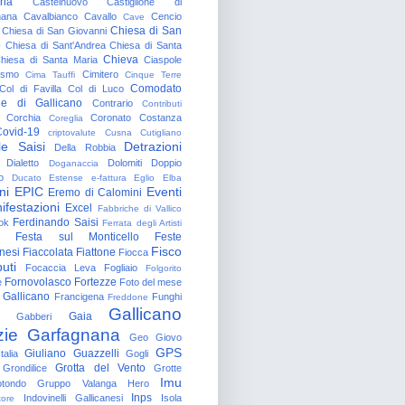
gna
Castelnuovo
Castiglione di
nana
Cavalbianco
Cavallo
Cencio
Cave
Chiesa di San
Chiesa di San Giovanni
o
Chiesa di Sant'Andrea
Chiesa di Santa
Chieva
hiesa di Santa Maria
Ciaspole
rismo
Cimitero
Cima Tauffi
Cinque Terre
Comodato
Col di Favilla
Col di Luco
e di Gallicano
Contrario
Contributi
Corchia
Coronato
Costanza
Coreglia
ovid-19
criptovalute
Cusna
Cutigliano
le Saisi
Detrazioni
Della Robbia
Dialetto
Dolomiti
Doppio
Doganaccia
o
Ducato Estense
e-fattura
Eglio
Elba
ni
EPIC
Eventi
Eremo di Calomini
ifestazioni
Excel
Fabbriche di Vallico
Ferdinando Saisi
ok
Ferrata degli Artisti
Festa sul Monticello
Feste
Fisco
nesi
Fiaccolata
Fiattone
Fiocca
uti
Focaccia Leva
Fogliaio
Folgorito
Fornovolasco
Fortezze
e
Foto del mese
 Gallicano
Francigena
Funghi
Freddone
Gallicano
Gaia
Gabberi
zie
Garfagnana
Geo
Giovo
GPS
Giuliano Guazzelli
talia
Gogli
Grotta del Vento
Grondilice
Grotte
Imu
otondo
Gruppo Valanga
Hero
Inps
Indovinelli Gallicanesi
Isola
tore