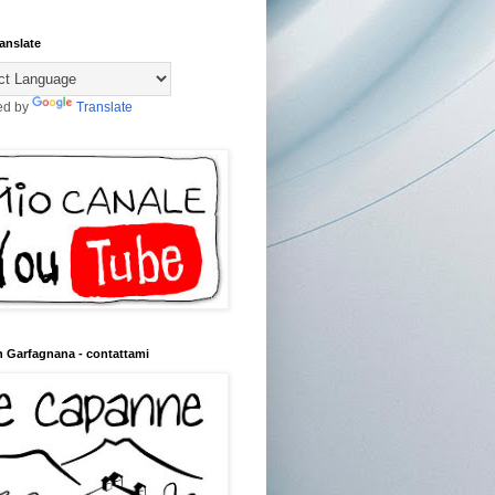
anslate
ed by
Translate
n Garfagnana - contattami