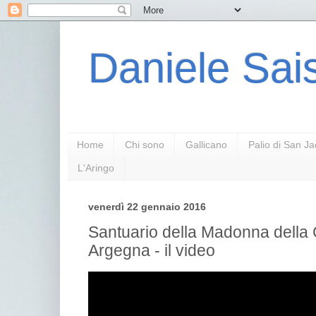
Daniele Sais
Home
Chi sono
Gallicano
Palio di San J
L'Aringo
venerdì 22 gennaio 2016
Santuario della Madonna della
Argegna - il video