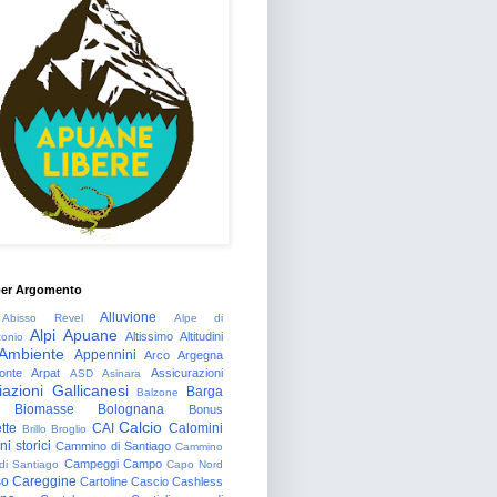
per Argomento
Alluvione
Abisso Revel
Alpe di
Alpi Apuane
Altissimo
Altitudini
tonio
Ambiente
Appennini
Arco
Argegna
onte
Arpat
Assicurazioni
ASD
Asinara
azioni Gallicanesi
Barga
Balzone
Biomasse
Bolognana
Bonus
Calcio
tte
CAI
Calomini
Brillo
Broglio
i storici
Cammino di Santiago
Cammino
Campeggi
Campo
 di Santiago
Capo Nord
so
Careggine
Cartoline
Cascio
Cashless