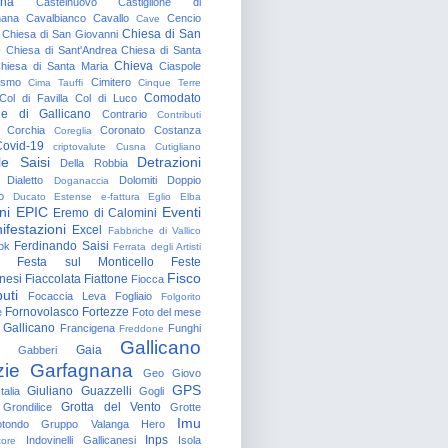
gna
Castelnuovo
Castiglione di
nana
Cavalbianco
Cavallo
Cencio
Cave
Chiesa di San
Chiesa di San Giovanni
o
Chiesa di Sant'Andrea
Chiesa di Santa
Chieva
hiesa di Santa Maria
Ciaspole
rismo
Cimitero
Cima Tauffi
Cinque Terre
Comodato
Col di Favilla
Col di Luco
e di Gallicano
Contrario
Contributi
Corchia
Coronato
Costanza
Coreglia
ovid-19
criptovalute
Cusna
Cutigliano
le Saisi
Detrazioni
Della Robbia
Dialetto
Dolomiti
Doppio
Doganaccia
o
Ducato Estense
e-fattura
Eglio
Elba
ni
EPIC
Eventi
Eremo di Calomini
ifestazioni
Excel
Fabbriche di Vallico
Ferdinando Saisi
ok
Ferrata degli Artisti
Festa sul Monticello
Feste
Fisco
nesi
Fiaccolata
Fiattone
Fiocca
uti
Focaccia Leva
Fogliaio
Folgorito
Fornovolasco
Fortezze
e
Foto del mese
 Gallicano
Francigena
Funghi
Freddone
Gallicano
Gaia
Gabberi
zie
Garfagnana
Geo
Giovo
GPS
Giuliano Guazzelli
talia
Gogli
Grotta del Vento
Grondilice
Grotte
Imu
otondo
Gruppo Valanga
Hero
Inps
Indovinelli Gallicanesi
Isola
tore