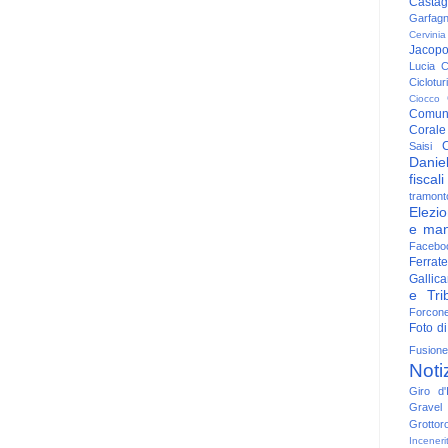
Casta
Garfag
Cervinia
Jacop
Lucia
C
Ciclotu
Ciocco
Comun
Corale
C
Saisi
Danie
fiscali
tramont
Elezio
e man
Facebo
Ferrate
Gallica
e Trib
Forcon
Foto di
Fusione
Noti
Giro d'I
Gravel
Grottor
Inceneri