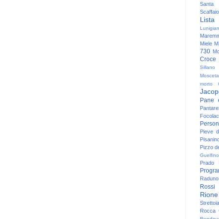
Santa
Scaffaio
Lista
Lunigia
Maremm
Miele
Mi
730
Mo
Croce
Sillano
Mosceta
morto
Jacop
Pane 
Pantare
Focolac
Person
Pieve 
Pisanin
Pizzo de
Guelfino
Prado
Progr
Raduno 
Rossi
Rione
Strettoi
Rocca G
Rondina