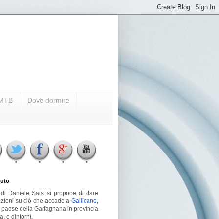
i MTB
Dove dormire
uto
g di Daniele Saisi si propone di dare
azioni su ciò che accade a
Gallicano
,
o paese della Garfagnana in provincia
a, e dintorni.