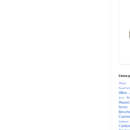
Cerca 
3Epic
Sant'An
Altro
Ar
Arni
Associ
Bertini
Bricche
Cammin
Italiano
Cardo