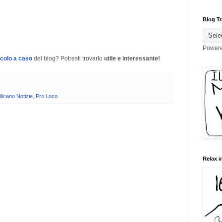
Blog Tr
Power
icolo a caso
del blog? Potresti trovarlo
utile e interessante!
licano Notizie
,
Pro Loco
Relax i