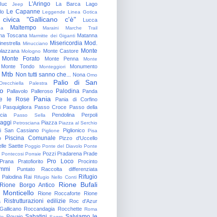
L'Aringo
Iuc
La Barca
Lago
Jeep
Le Capanne
lo
Leggende
Linea Gotica
 civica "Gallicano c'è"
Lucca
Maltempo
na
Maraini
Marche Trail
a Toscana
Matanna
Marmitte dei Giganti
Misericordia
Mod.
nestrella
Minucciano
Monte
lazzana
Monte Castore
Mologno
Monte Forato
Monte Penna
Monte
Monte Tondo
Monumento
Monteggiori
Mtb
Non tutti sanno che...
Nona
Omo
Palio di San
Orecchiella
Palestra
o
Palodina
Pallavolo
Palleroso
Panda
Pania
e le Rose
Pania di Corfino
i
Pasquigliora
Passo Croce
Passo della
cia
Pendolina
Perpoli
Passo Sella
aggi
Piazza
Petrosciana
Piazza al Serchio
di San Cassiano
Piglionico
Piglione
Pisa
Piscina Comunale
o
Pizzo d'Uccello
lle Saette
Poggio
Ponte del Diavolo
Ponte
Pozzi
Pradarena
Prade
Pontecosi
Porraie
Pro Loco
Prana
Pratofiorito
Procinto
ammi
Puntato
Raccolta differenziata
Rifugio
Palodina
Rai
Rifugio Nello Conti
Rione Bufali
Rione Borgo Antico
 Monticello
Rione Roccaforte
Rione
Ristrutturazioni edilizie
a
Roc d'Azur
allicano
Roccandagia
Rocchette
Roma
Sabatini
Salviamo le
Rovaio
io
Sagro