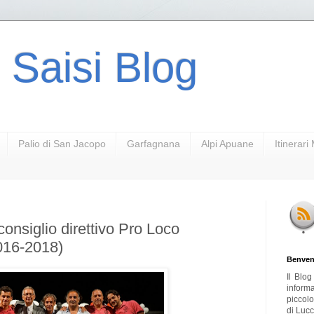
 Saisi Blog
Palio di San Jacopo
Garfagnana
Alpi Apuane
Itinerar
consiglio direttivo Pro Loco
2016-2018)
Benven
Il Blo
inform
piccol
di Lucc