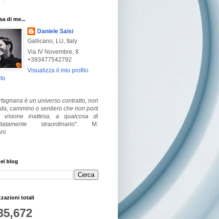
a di me...
Daniele Saisi
Gallicano, LU, Italy
Via IV Novembre, 8
+393477542792
Visualizza il mio profilo
to
fagnana è un universo contratto, non
ada, cammino o sentiero che non porti
visione inattesa, a qualcosa di
ttatamente straordinario
".
M.
ni
el blog
zzazioni totali
35,672