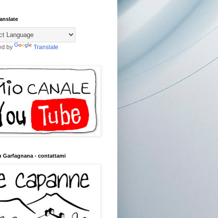
anslate
ed by
Translate
n Garfagnana - contattami