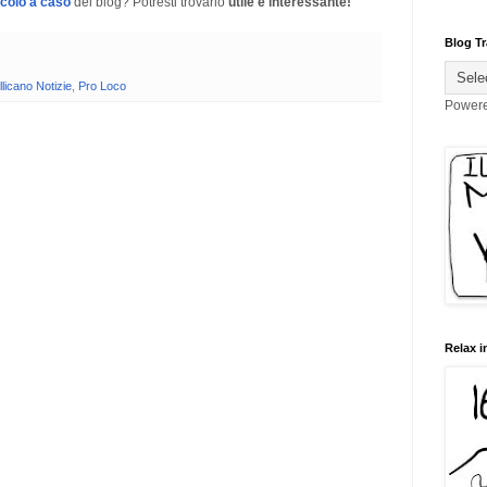
icolo a caso
del blog? Potresti trovarlo
utile e interessante!
Blog Tr
licano Notizie
,
Pro Loco
Power
Relax i