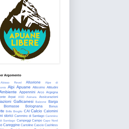
per Argomento
Alluvione
Abisso Revel
Alpe di
Alpi Apuane
Altissimo
Altitudini
tonio
Ambiente
Appennini
Arco
Argegna
onte
Arpat
Assicurazioni
ASD
Asinara
azioni Gallicanesi
Barga
Balzone
Biomasse
Bolognana
Bonus
Calcio
tte
CAI
Calomini
Brillo
Broglio
i storici
Cammino di Santiago
Cammino
Campeggi
Campo
 di Santiago
Capo Nord
so
Careggine
Cartoline
Cascio
Cashless