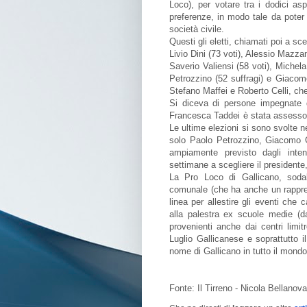
Loco), per votare tra i dodici as
preferenze, in modo tale da poter d
società civile.
Questi gli eletti, chiamati poi a s
Livio Dini (73 voti), Alessio Mazzan
Saverio Valiensi (58 voti), Miche
Petrozzino (52 suffragi) e Giacomo
Stefano Maffei e Roberto Celli, ch
Si diceva di persone impegnate d
Francesca Taddei è stata assessor
Le ultime elezioni si sono svolte 
solo Paolo Petrozzino, Giacomo G
ampiamente previsto dagli inte
settimane a scegliere il presidente
La Pro Loco di Gallicano, sodal
comunale (che ha anche un rappre
linea per allestire gli eventi che 
alla palestra ex scuole medie (d
provenienti anche dai centri limitro
Luglio Gallicanese e soprattutto 
nome di Gallicano in tutto il mond
Fonte: Il Tirreno - Nicola Bellanova