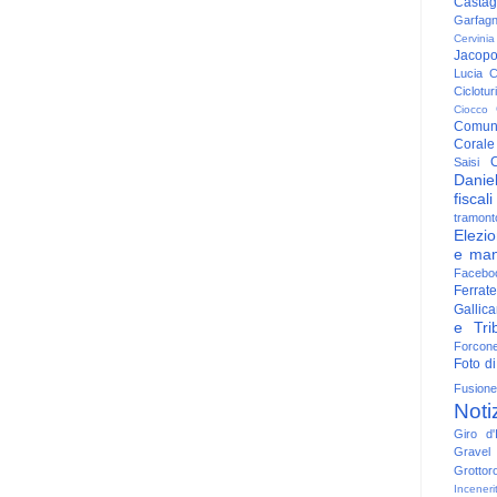
Casta
Garfag
Cervinia
Jacop
Lucia
C
Ciclotu
Ciocco
Comun
Corale
C
Saisi
Danie
fiscali
tramont
Elezio
e man
Facebo
Ferrate
Gallica
e Trib
Forcon
Foto di
Fusione
Noti
Giro d'I
Gravel
Grottor
Inceneri