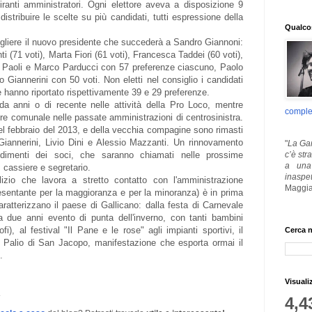
piranti amministratori. Ogni elettore aveva a disposizione 9
istribuire le scelte su più candidati, tutti espressione della
Qualcos
cegliere il nuovo presidente che succederà a Sandro Giannoni:
ti (71 voti), Marta Fiori (61 voti), Francesca Taddei (60 voti),
la Paoli e Marco Parducci con 57 preferenze ciascuno, Paolo
 Giannerini con 50 voti. Non eletti nel consiglio i candidati
e hanno riportato rispettivamente 39 e 29 preferenze.
a anni o di recente nelle attività della Pro Loco, mentre
comple
e comunale nelle passate amministrazioni di centrosinistra.
nel febbraio del 2013, e della vecchia compagine sono rimasti
iannerini, Livio Dini e Alessio Mazzanti. Un rinnovamento
"
La Gar
c’è str
ndimenti dei soci, che saranno chiamati nelle prossime
a una 
, cassiere e segretario.
inaspe
izio che lavora a stretto contatto con l'amministrazione
Maggia
sentante per la maggioranza e per la minoranza) è in prima
caratterizzano il paese di Gallicano: dalla festa di Carnevale
a due anni evento di punta dell'inverno, con tanti bambini
fi), al festival "Il Pane e le rose" agli impianti sportivi, il
Cerca n
il Palio di San Jacopo, manifestazione che esporta ormai il
o.
Visuali
4,4