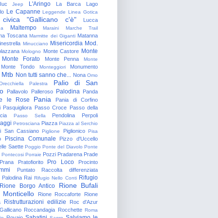
L'Aringo
Iuc
La Barca
Lago
Jeep
Le Capanne
lo
Leggende
Linea Gotica
 civica "Gallicano c'è"
Lucca
Maltempo
na
Maraini
Marche Trail
a Toscana
Matanna
Marmitte dei Giganti
Misericordia
Mod.
nestrella
Minucciano
Monte
lazzana
Monte Castore
Mologno
Monte Forato
Monte Penna
Monte
Monte Tondo
Monumento
Monteggiori
Mtb
Non tutti sanno che...
Nona
Omo
Palio di San
Orecchiella
Palestra
o
Palodina
Pallavolo
Palleroso
Panda
Pania
e le Rose
Pania di Corfino
i
Pasquigliora
Passo Croce
Passo della
cia
Pendolina
Perpoli
Passo Sella
aggi
Piazza
Petrosciana
Piazza al Serchio
di San Cassiano
Piglionico
Piglione
Pisa
Piscina Comunale
o
Pizzo d'Uccello
lle Saette
Poggio
Ponte del Diavolo
Ponte
Pozzi
Pradarena
Prade
Pontecosi
Porraie
Pro Loco
Prana
Pratofiorito
Procinto
ammi
Puntato
Raccolta differenziata
Rifugio
Palodina
Rai
Rifugio Nello Conti
Rione Bufali
Rione Borgo Antico
 Monticello
Rione Roccaforte
Rione
Ristrutturazioni edilizie
a
Roc d'Azur
allicano
Roccandagia
Rocchette
Roma
Sabatini
Salviamo le
Rovaio
io
Sagro