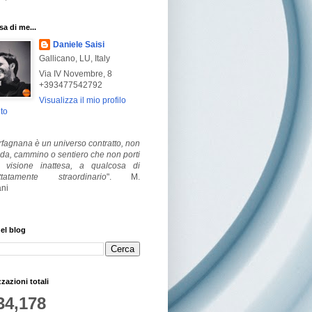
a di me...
Daniele Saisi
Gallicano, LU, Italy
Via IV Novembre, 8
+393477542792
Visualizza il mio profilo
to
fagnana è un universo contratto, non
ada, cammino o sentiero che non porti
visione inattesa, a qualcosa di
ttatamente straordinario
".
M.
ni
el blog
zzazioni totali
34,178