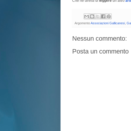
Che ne diresti di
leggere
un altro
art
Argomento
Associazioni Gallicanesi
,
Gal
Nessun commento:
Posta un commento