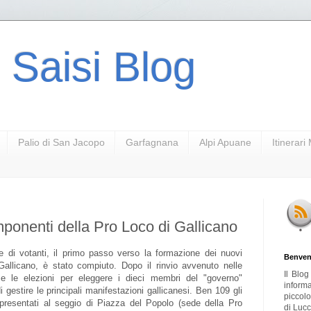
 Saisi Blog
Palio di San Jacopo
Garfagnana
Alpi Apuane
Itinerar
omponenti della Pro Loco di Gallicano
 di votanti, il primo passo verso la formazione dei nuovi
Benven
i Gallicano, è stato compiuto. Dopo il rinvio avvenuto nelle
Il Blo
e le elezioni per eleggere i dieci membri del "governo"
inform
 gestire le principali manifestazioni gallicanesi. Ben 109 gli
piccol
no presentati al seggio di Piazza del Popolo (sede della Pro
di Lucc