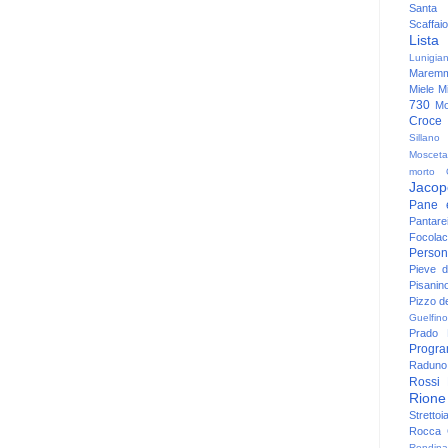
Santa
Scaffaio
Lista
Lunigia
Maremm
Miele
Mi
730
Mo
Croce
Sillano
Mosceta
morto
Jacop
Pane 
Pantare
Focolac
Person
Pieve 
Pisanin
Pizzo de
Guelfino
Prado
Progr
Raduno 
Rossi
Rione
Strettoi
Rocca G
Rondina