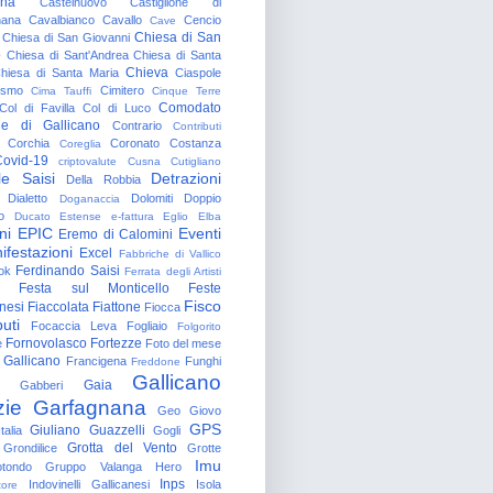
gna
Castelnuovo
Castiglione di
nana
Cavalbianco
Cavallo
Cencio
Cave
Chiesa di San
Chiesa di San Giovanni
o
Chiesa di Sant'Andrea
Chiesa di Santa
Chieva
hiesa di Santa Maria
Ciaspole
rismo
Cimitero
Cima Tauffi
Cinque Terre
Comodato
Col di Favilla
Col di Luco
e di Gallicano
Contrario
Contributi
Corchia
Coronato
Costanza
Coreglia
ovid-19
criptovalute
Cusna
Cutigliano
le Saisi
Detrazioni
Della Robbia
Dialetto
Dolomiti
Doppio
Doganaccia
o
Ducato Estense
e-fattura
Eglio
Elba
ni
EPIC
Eventi
Eremo di Calomini
ifestazioni
Excel
Fabbriche di Vallico
Ferdinando Saisi
ok
Ferrata degli Artisti
Festa sul Monticello
Feste
Fisco
nesi
Fiaccolata
Fiattone
Fiocca
uti
Focaccia Leva
Fogliaio
Folgorito
Fornovolasco
Fortezze
e
Foto del mese
 Gallicano
Francigena
Funghi
Freddone
Gallicano
Gaia
Gabberi
zie
Garfagnana
Geo
Giovo
GPS
Giuliano Guazzelli
talia
Gogli
Grotta del Vento
Grondilice
Grotte
Imu
otondo
Gruppo Valanga
Hero
Inps
Indovinelli Gallicanesi
Isola
tore