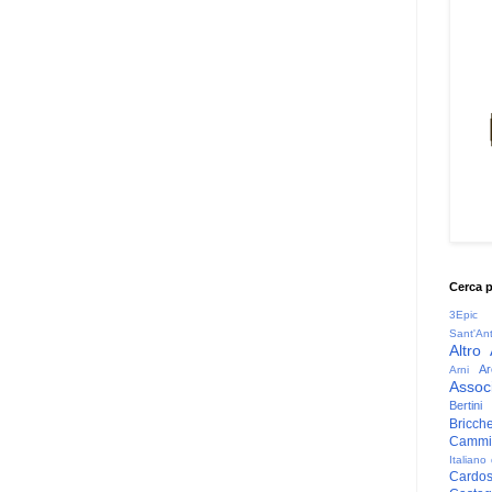
Cerca 
3Epic
Sant'An
Altro
Ar
Arni
Associ
Bertini
Bricche
Cammin
Italiano
Cardo