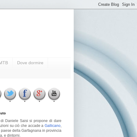
i MTB
Dove dormire
uto
g di Daniele Saisi si propone di dare
azioni su ciò che accade a
Gallicano
,
o paese della Garfagnana in provincia
a, e dintorni.