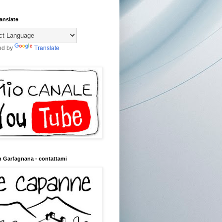
anslate
ed by
Translate
n Garfagnana - contattami