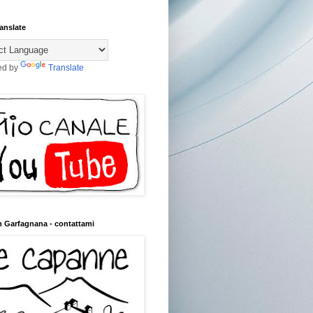
anslate
ed by
Translate
n Garfagnana - contattami