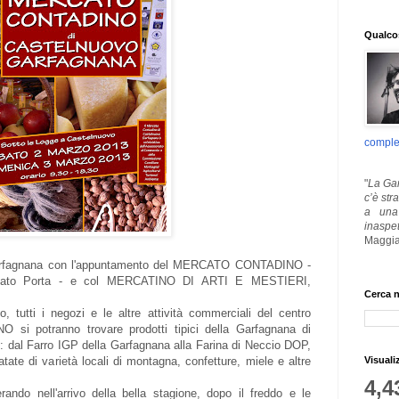
Qualcos
comple
"
La Gar
c’è str
a una 
inaspe
Maggia
Garfagnana con l'appuntamento del MERCATO CONTADINO -
oggiato Porta - e col MERCATINO DI ARTI E MESTIERI,
Cerca n
 tutti i negozi e le altre attività commerciali del centro
i potranno trovare prodotti tipici della Garfagnana di
i: dal Farro IGP della Garfagnana alla Farina di Neccio DOP,
Visuali
atate di varietà locali di montagna, confetture, miele e altre
4,4
rando nell'arrivo della bella stagione, dopo il freddo e le