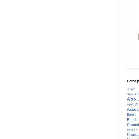
Cerca 
3Epic
Sant'An
Altro
Ar
Arni
Associ
Bertini
Bricche
Cammin
Italiano
Cardo