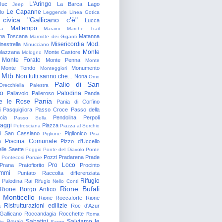
L'Aringo
Iuc
La Barca
Lago
Jeep
Le Capanne
lo
Leggende
Linea Gotica
 civica "Gallicano c'è"
Lucca
Maltempo
na
Maraini
Marche Trail
a Toscana
Matanna
Marmitte dei Giganti
Misericordia
Mod.
nestrella
Minucciano
Monte
lazzana
Monte Castore
Mologno
Monte Forato
Monte Penna
Monte
Monte Tondo
Monumento
Monteggiori
Mtb
Non tutti sanno che...
Nona
Omo
Palio di San
Orecchiella
Palestra
o
Palodina
Pallavolo
Palleroso
Panda
Pania
e le Rose
Pania di Corfino
i
Pasquigliora
Passo Croce
Passo della
cia
Pendolina
Perpoli
Passo Sella
aggi
Piazza
Petrosciana
Piazza al Serchio
di San Cassiano
Piglionico
Piglione
Pisa
Piscina Comunale
o
Pizzo d'Uccello
lle Saette
Poggio
Ponte del Diavolo
Ponte
Pozzi
Pradarena
Prade
Pontecosi
Porraie
Pro Loco
Prana
Pratofiorito
Procinto
ammi
Puntato
Raccolta differenziata
Rifugio
Palodina
Rai
Rifugio Nello Conti
Rione Bufali
Rione Borgo Antico
 Monticello
Rione Roccaforte
Rione
Ristrutturazioni edilizie
a
Roc d'Azur
allicano
Roccandagia
Rocchette
Roma
Sabatini
Salviamo le
Rovaio
io
Sagro