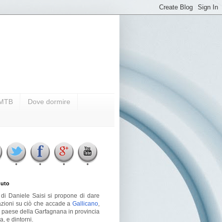
i MTB
Dove dormire
uto
g di Daniele Saisi si propone di dare
azioni su ciò che accade a
Gallicano
,
o paese della Garfagnana in provincia
a, e dintorni.