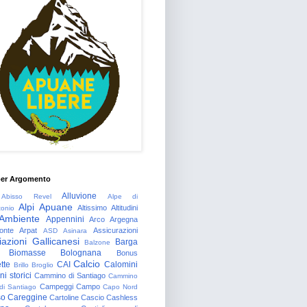
per Argomento
Alluvione
Abisso Revel
Alpe di
Alpi Apuane
Altissimo
Altitudini
tonio
Ambiente
Appennini
Arco
Argegna
onte
Arpat
Assicurazioni
ASD
Asinara
azioni Gallicanesi
Barga
Balzone
Biomasse
Bolognana
Bonus
Calcio
tte
CAI
Calomini
Brillo
Broglio
i storici
Cammino di Santiago
Cammino
Campeggi
Campo
 di Santiago
Capo Nord
so
Careggine
Cartoline
Cascio
Cashless