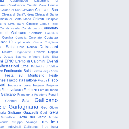
gna
Castelnuovo
Castiglione di
nana
Cavalbianco
Cavallo
Cencio
Cave
Chiesa di San
Chiesa di San Giovanni
o
Chiesa di Sant'Andrea
Chiesa di Santa
Chieva
hiesa di Santa Maria
Ciaspole
rismo
Cimitero
Cima Tauffi
Cinque Terre
Comodato
Col di Favilla
Col di Luco
e di Gallicano
Contrario
Contributi
Corchia
Coronato
Costanza
Coreglia
ovid-19
criptovalute
Cusna
Cutigliano
le Saisi
Detrazioni
Della Robbia
Dialetto
Dolomiti
Doppio
Doganaccia
o
Ducato Estense
e-fattura
Eglio
Elba
ni
EPIC
Eventi
Eremo di Calomini
ifestazioni
Excel
Fabbriche di Vallico
Ferdinando Saisi
ok
Ferrata degli Artisti
Festa sul Monticello
Feste
Fisco
nesi
Fiaccolata
Fiattone
Fiocca
uti
Focaccia Leva
Fogliaio
Folgorito
Fornovolasco
Fortezze
e
Foto del mese
 Gallicano
Francigena
Funghi
Freddone
Gallicano
Gaia
Gabberi
zie
Garfagnana
Geo
Giovo
GPS
Giuliano Guazzelli
talia
Gogli
Grotta del Vento
Grondilice
Grotte
Imu
otondo
Gruppo Valanga
Hero
Inps
Indovinelli Gallicanesi
Isola
tore