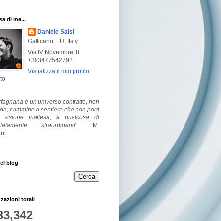
a di me...
Daniele Saisi
Gallicano, LU, Italy
Via IV Novembre, 8
+393477542792
Visualizza il mio profilo
to
fagnana è un universo contratto, non
ada, cammino o sentiero che non porti
visione inattesa, a qualcosa di
ttatamente straordinario
".
M.
ni
el blog
zzazioni totali
33,342