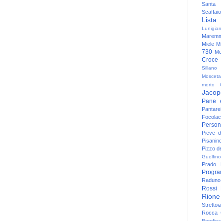
Santa
Scaffaio
Lista
Lunigia
Maremm
Miele
Mi
730
Mo
Croce
Sillano
Mosceta
morto
Jacop
Pane 
Pantare
Focolac
Person
Pieve 
Pisanin
Pizzo de
Guelfino
Prado
Progr
Raduno 
Rossi
Rione
Strettoi
Rocca G
Rondina