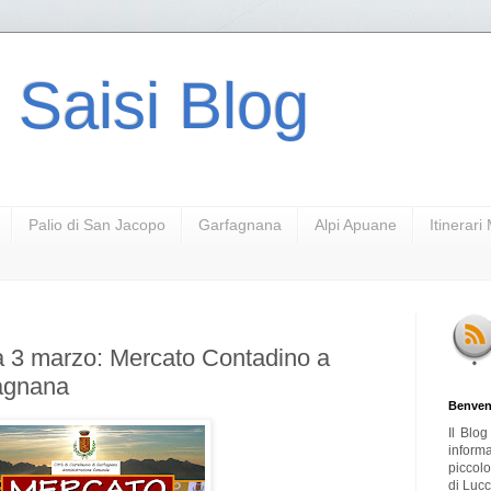
 Saisi Blog
Palio di San Jacopo
Garfagnana
Alpi Apuane
Itinerar
 3 marzo: Mercato Contadino a
agnana
Benven
Il Blo
inform
piccol
di Lucc