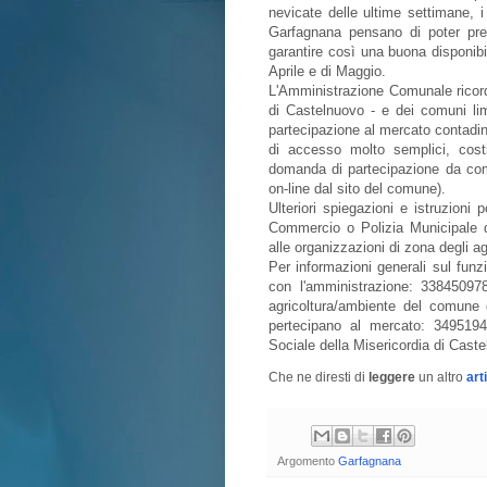
nevicate delle ultime settimane, i
Garfagnana pensano di poter pre
garantire così una buona disponibil
Aprile e di Maggio.
L'Amministrazione Comunale ricorda 
di Castelnuovo - e dei comuni lim
partecipazione al mercato contadin
di accesso molto semplici, cost
domanda di partecipazione da compi
on-line dal sito del comune).
Ulteriori spiegazioni e istruzioni 
Commercio o Polizia Municipale d
alle organizzazioni di zona degli agr
Per informazioni generali sul funz
con l'amministrazione: 33845097
agricoltura/ambiente del comune 
pertecipano al mercato: 34951946
Sociale della Misericordia di Caste
Che ne diresti di
leggere
un altro
art
Argomento
Garfagnana