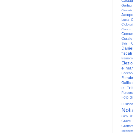
Casta
Garfag
Cervinia
Jacop
Lucia
C
Ciclotu
Ciocco
Comun
Corale
C
Saisi
Danie
fiscali
tramont
Elezio
e man
Facebo
Ferrate
Gallica
e Trib
Forcon
Foto di
Fusione
Noti
Giro d'I
Gravel
Grottor
Inceneri