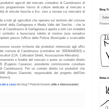
 produttori agricoli del mercato contadino di Castelnuovo di
sto programmare l'avvio di colture dedicate al mercato e
Blog Tr
ità di orticole fresche a Km. zero a iniziare coi mercatini di
a tutti gli agricoltori che operano sul territorio del comune
Power
itrofi della Garfagnana e Media Valle del Serchio - che la
o di Castelnuovo di Garfagnana è aperta a tutti con modalità
i simbolici e burocrazia ridotta al minimo (una semplice
lare presso l'ufficio della Polizia Municipale o scaricabile
possono essere richieste dai produttori interessati agli uffici
el comune di Castelnuovo (centralino tel. 05836448303) e
icoltori (CIA, Coltivatori Diretti, Associazione Allevatori).
ionamento e finalità del mercato o avere un contatto diretto
85 (Eugenio Casanovi, presidente commissione consiliare
di Castelnuovo). Per un contato diretto coi produttori che
86 (Mauro Giannotti, responsabile del progetto dell'Orto
lnuovo).
Relax i
icolo a caso
del blog? Potresti trovarlo
utile e interessante!