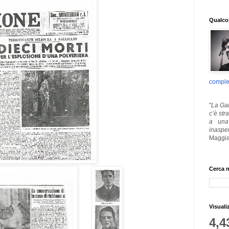
Qualcos
comple
"
La Gar
c’è str
a una 
inaspe
Maggia
Cerca n
Visuali
4,4