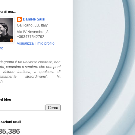
a di me...
Daniele Saisi
Gallicano, LU, Italy
Via IV Novembre, 8
+393477542792
Visualizza il mio profilo
to
fagnana è un universo contratto, non
ada, cammino o sentiero che non porti
visione inattesa, a qualcosa di
ttatamente straordinario
".
M.
ni
el blog
zzazioni totali
35,386