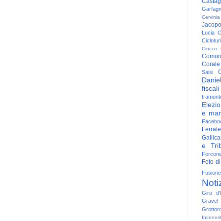
Casta
Garfag
Cervinia
Jacop
Lucia
C
Ciclotu
Ciocco
Comun
Corale
C
Saisi
Danie
fiscali
tramont
Elezio
e man
Facebo
Ferrate
Gallica
e Trib
Forcon
Foto di
Fusione
Noti
Giro d'I
Gravel
Grottor
Inceneri