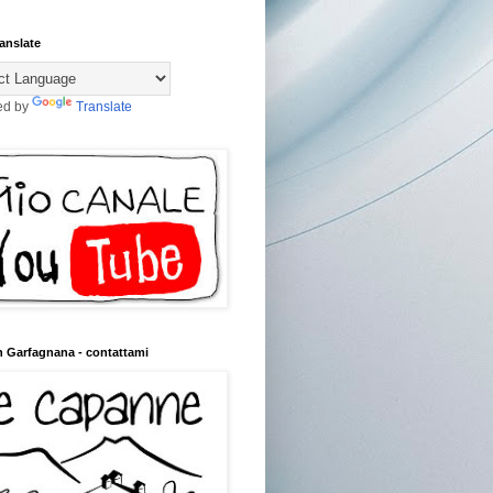
anslate
ed by
Translate
n Garfagnana - contattami