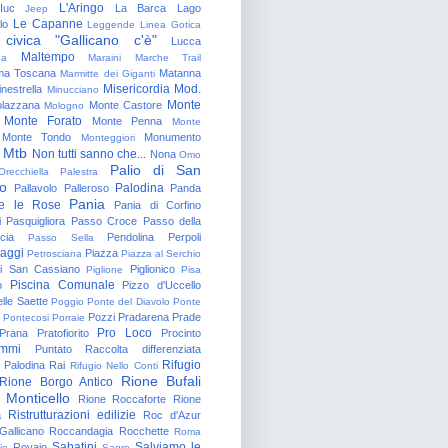
L'Aringo
Iuc
La Barca
Lago
Jeep
Le Capanne
lo
Leggende
Linea Gotica
 civica "Gallicano c'è"
Lucca
Maltempo
na
Maraini
Marche Trail
a Toscana
Matanna
Marmitte dei Giganti
Misericordia
Mod.
nestrella
Minucciano
Monte
lazzana
Monte Castore
Mologno
Monte Forato
Monte Penna
Monte
Monte Tondo
Monumento
Monteggiori
Mtb
Non tutti sanno che...
Nona
Omo
Palio di San
Orecchiella
Palestra
o
Palodina
Pallavolo
Palleroso
Panda
Pania
e le Rose
Pania di Corfino
i
Pasquigliora
Passo Croce
Passo della
cia
Pendolina
Perpoli
Passo Sella
aggi
Piazza
Petrosciana
Piazza al Serchio
di San Cassiano
Piglionico
Piglione
Pisa
Piscina Comunale
o
Pizzo d'Uccello
lle Saette
Poggio
Ponte del Diavolo
Ponte
Pozzi
Pradarena
Prade
Pontecosi
Porraie
Pro Loco
Prana
Pratofiorito
Procinto
ammi
Puntato
Raccolta differenziata
Rifugio
Palodina
Rai
Rifugio Nello Conti
Rione Bufali
Rione Borgo Antico
 Monticello
Rione Roccaforte
Rione
Ristrutturazioni edilizie
a
Roc d'Azur
allicano
Roccandagia
Rocchette
Roma
Sabatini
Salviamo le
Rovaio
io
Sagro