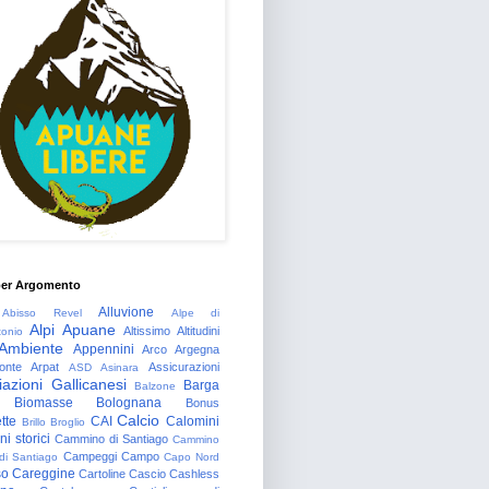
per Argomento
Alluvione
Abisso Revel
Alpe di
Alpi Apuane
Altissimo
Altitudini
tonio
Ambiente
Appennini
Arco
Argegna
onte
Arpat
Assicurazioni
ASD
Asinara
azioni Gallicanesi
Barga
Balzone
Biomasse
Bolognana
Bonus
Calcio
tte
CAI
Calomini
Brillo
Broglio
i storici
Cammino di Santiago
Cammino
Campeggi
Campo
 di Santiago
Capo Nord
so
Careggine
Cartoline
Cascio
Cashless