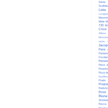
Santa
Scaffaio
Lista
Lunigia
Maremm
Miele
Mi
730
Mo
Croce
Sillano
Mosceta
morto
Jacop
Pane 
Pantare
Focolac
Person
Pieve 
Pisanin
Pizzo de
Guelfino
Prado
Progr
Raduno 
Rossi
Rione
Strettoi
Rocca G
Rondina