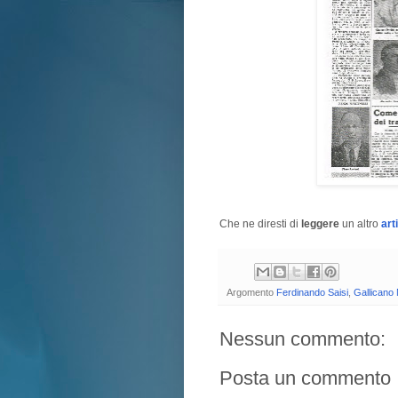
Che ne diresti di
leggere
un altro
art
Argomento
Ferdinando Saisi
,
Gallicano 
Nessun commento:
Posta un commento