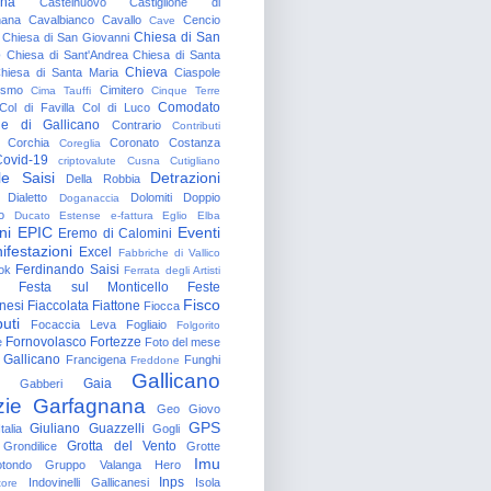
gna
Castelnuovo
Castiglione di
nana
Cavalbianco
Cavallo
Cencio
Cave
Chiesa di San
Chiesa di San Giovanni
o
Chiesa di Sant'Andrea
Chiesa di Santa
Chieva
hiesa di Santa Maria
Ciaspole
rismo
Cimitero
Cima Tauffi
Cinque Terre
Comodato
Col di Favilla
Col di Luco
e di Gallicano
Contrario
Contributi
Corchia
Coronato
Costanza
Coreglia
ovid-19
criptovalute
Cusna
Cutigliano
le Saisi
Detrazioni
Della Robbia
Dialetto
Dolomiti
Doppio
Doganaccia
o
Ducato Estense
e-fattura
Eglio
Elba
ni
EPIC
Eventi
Eremo di Calomini
ifestazioni
Excel
Fabbriche di Vallico
Ferdinando Saisi
ok
Ferrata degli Artisti
Festa sul Monticello
Feste
Fisco
nesi
Fiaccolata
Fiattone
Fiocca
uti
Focaccia Leva
Fogliaio
Folgorito
Fornovolasco
Fortezze
e
Foto del mese
 Gallicano
Francigena
Funghi
Freddone
Gallicano
Gaia
Gabberi
zie
Garfagnana
Geo
Giovo
GPS
Giuliano Guazzelli
talia
Gogli
Grotta del Vento
Grondilice
Grotte
Imu
otondo
Gruppo Valanga
Hero
Inps
Indovinelli Gallicanesi
Isola
tore