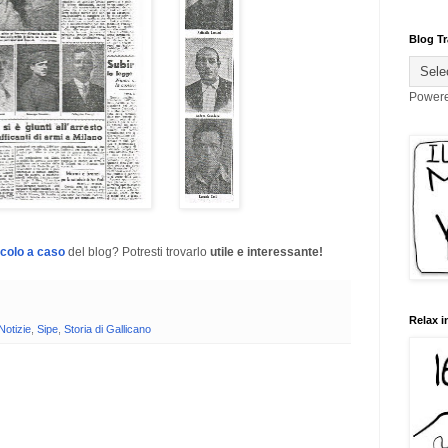
Blog Tr
Power
icolo a caso
del blog? Potresti trovarlo
utile e interessante!
Relax i
Notizie
,
Sipe
,
Storia di Gallicano