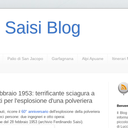
 Saisi Blog
Palio di San Jacopo
Garfagnana
Alpi Apuane
Itinerar
braio 1953: terrificante sciagura a
ti per l'esplosione d'una polveriera
Benven
ti, ricorre il
60° anniversario
dell'esplosione della polveriera
Il Blo
ci persone: due ingegneri e otto operai.
inform
e del 28 febbraio 1953 (archivio Ferdinando Saisi).
piccol
di Lucc