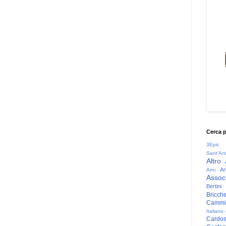
Cerca 
3Epic
Sant'An
Altro
Ar
Arni
Associ
Bertini
Bricche
Cammin
Italiano
Cardo