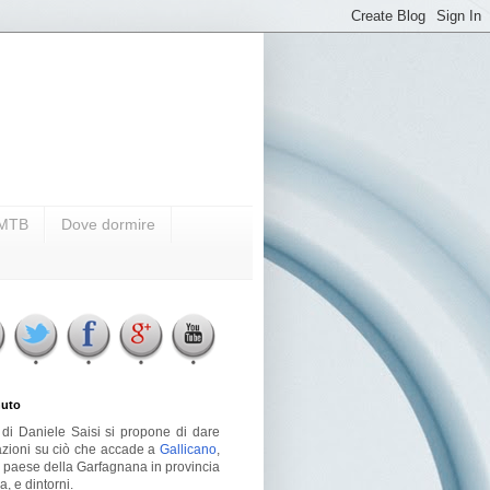
i MTB
Dove dormire
uto
g di Daniele Saisi si propone di dare
azioni su ciò che accade a
Gallicano
,
o paese della Garfagnana in provincia
a, e dintorni.